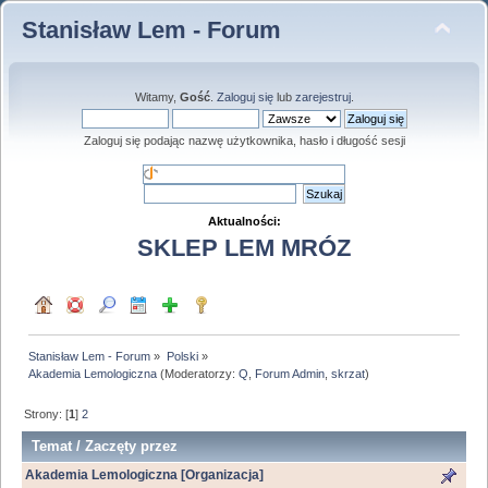
Stanisław Lem - Forum
Witamy,
Gość
.
Zaloguj się
lub
zarejestruj
.
Zaloguj się podając nazwę użytkownika, hasło i długość sesji
Aktualności:
SKLEP LEM MRÓZ
Stanisław Lem - Forum
»
Polski
»
Akademia Lemologiczna
(Moderatorzy:
Q
,
Forum Admin
,
skrzat
)
Strony: [
1
]
2
Temat
/
Zaczęty przez
Akademia Lemologiczna [Organizacja]