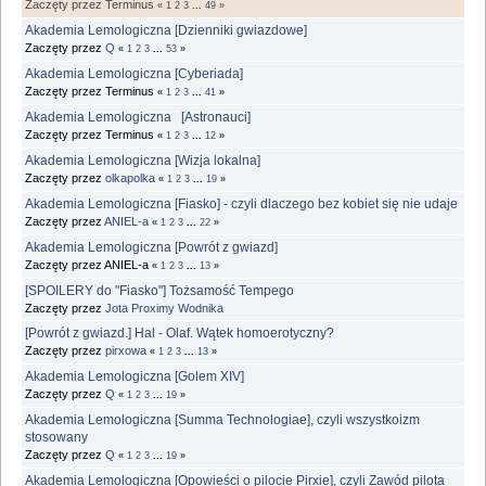
Zaczęty przez Terminus
«
1
2
3
...
49
»
Akademia Lemologiczna [Dzienniki gwiazdowe]
Zaczęty przez
Q
«
1
2
3
...
53
»
Akademia Lemologiczna [Cyberiada]
Zaczęty przez Terminus
«
1
2
3
...
41
»
Akademia Lemologiczna [Astronauci]
Zaczęty przez Terminus
«
1
2
3
...
12
»
Akademia Lemologiczna [Wizja lokalna]
Zaczęty przez
olkapolka
«
1
2
3
...
19
»
Akademia Lemologiczna [Fiasko] - czyli dlaczego bez kobiet się nie udaje
Zaczęty przez
ANIEL-a
«
1
2
3
...
22
»
Akademia Lemologiczna [Powrót z gwiazd]
Zaczęty przez ANIEL-a
«
1
2
3
...
13
»
[SPOILERY do "Fiasko"] Tożsamość Tempego
Zaczęty przez
Jota Proximy Wodnika
[Powrót z gwiazd.] Hal - Olaf. Wątek homoerotyczny?
Zaczęty przez
pirxowa
«
1
2
3
...
13
»
Akademia Lemologiczna [Golem XIV]
Zaczęty przez
Q
«
1
2
3
...
19
»
Akademia Lemologiczna [Summa Technologiae], czyli wszystkoizm
stosowany
Zaczęty przez
Q
«
1
2
3
...
19
»
Akademia Lemologiczna [Opowieści o pilocie Pirxie], czyli Zawód pilota