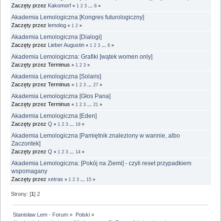
Zaczęty przez
Kakomorf
«
1
2
3
...
6
»
Akademia Lemologiczna [Kongres futurologiczny]
Zaczęty przez
lemolog
«
1
2
»
Akademia Lemologiczna [Dialogi]
Zaczęty przez
Lieber Augustin
«
1
2
3
...
6
»
Akademia Lemologiczna: Grafiki [wątek women only]
Zaczęty przez Terminus
«
1
2
3
»
Akademia Lemologiczna [Solaris]
Zaczęty przez Terminus
«
1
2
3
...
27
»
Akademia Lemologiczna [Głos Pana]
Zaczęty przez Terminus
«
1
2
3
...
21
»
Akademia Lemologiczna [Eden]
Zaczęty przez
Q
«
1
2
3
...
19
»
Akademia Lemologiczna [Pamiętnik znaleziony w wannie, albo
Zaczontek]
Zaczęty przez
Q
«
1
2
3
...
14
»
Akademia Lemologiczna: [Pokój na Ziemi] - czyli reset przypadkiem
wspomagany
Zaczęty przez
xetras
«
1
2
3
...
15
»
Strony: [
1
]
2
Stanisław Lem - Forum
»
Polski
»