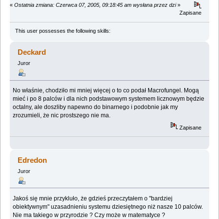
«
Ostatnia zmiana: Czerwca 07, 2005, 09:18:45 am wysłana przez dzi
»
Zapisane
This user possesses the following skills:
Deckard
Juror
No właśnie, chodziło mi mniej więcej o to co podał Macrofungel. Mogą
mieć i po 8 palców i dla nich podstawowym systemem licznowym będzie
octalny, ale doszliby napewno do binarnego i podobnie jak my
zrozumieli, że nic prostszego nie ma.
Zapisane
Edredon
Juror
Jakoś się mnie przykluło, że gdzieś przeczytałem o "bardziej
obiektywnym" uzasadnieniu systemu dziesiętnego niż nasze 10 palców.
Nie ma takiego w przyrodzie ? Czy może w matematyce ?