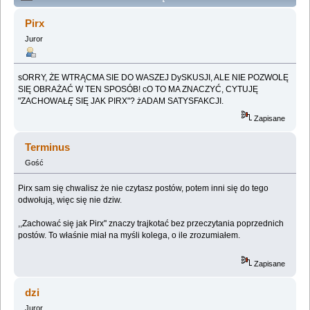
Lemologiczna [Głos Pana] (Przeczytany 615191 razy)
Pirx
Juror
sORRY, ŻE WTRĄCMA SIE DO WASZEJ DySKUSJI, ALE NIE POZWOLĘ
SIĘ OBRAŻAĆ W TEN SPOSÓB! cO TO MA ZNACZYĆ, CYTUJĘ
"ZACHOWAŁ
Ę
SIĘ JAK PIRX"? żADAM SATYSFAKCJI.
Zapisane
Terminus
Gość
Pirx sam się chwalisz że nie czytasz postów, potem inni się do tego
odwołują, więc się nie dziw.
,,Zachować się jak Pirx'' znaczy trajkotać bez przeczytania poprzednich
postów. To właśnie miał na myśli kolega, o ile zrozumiałem.
Zapisane
dzi
Juror