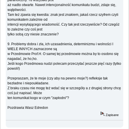
paranoiczny. Tu wszystko jest
aż nadto otwarte. Nawet intencjonalność komunikatu budzi, zdaje się,
wątpliwości.
Tam też zjawia się kwestia: znak jest znakiem, jakaś rzecz szyfrem czyli
komunikatem zależnie od
intencji wysyłającego wiadomość. Czy tak jest rzeczywiście? Od czegóż
to zależne czy coś jest
tylko sobą czy niesie znaczenie?
9. Problemy dobra i zła, ich uzasadnienia, determinizmu i wolności I
WIELE INNYCH zaznaczone są
w Przedmowie Prof.H. O samej tej przedmowie można by to osobno się
nagadać, że ho,ho.
Jeśli kogo Przedmowa nudzi polecam przeczytać jeszcze pięć razy (tylko
powoli!)
Przepraszam, że te moje (czy aby na pewno moje?) refleksje tak
bezładne i niepoukładane.
Z braku czasu nie mogę też wdać się w szczegóły a z drugiej strony chcę
coś już napisać. Może
ten komunikat kogo w czym "zapłodni"?
Pozdrawia Wasz Edredon
Zapisane