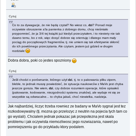
Cytuj
Co to za dywagacje, że nie będę czytał? No wiesz co,
dzi
? Ponad moje
oczywiste obruszenie a'la panienka z dobrego domu, chcę nieśmiało
przypomnieć, że ja 3/4 tej książki już kiedyś przeczytałem, i to niestety nie tak
dawno temu, bo z rok, więc dosyć dobrze się orientuję i dlatego mam mały
pociąg do początkowych fragmentów, tj. nie umiem się tak efektywnie skłonić
do ich powtórnego przeczytania. Ale czytam, jestem już gdzieś w drugim
rozdziale:
Dobra dobra, poki co jestes spozniony
Cytuj
Jeśli chodzi o porównanie, którego użył
dzi
, tj. to o pakowaniu pliku zipem,
bleble, to jednak muszę powiedzieć, że sytuacja naukowców z MaVo jest chyba
jeszcze gorsza. Nie wiem,
dzi
, czy dobrze rozumiem operacje, które opisałeś
(pakowanie, kodowanie, niezgodności systemu znaków), ale wydaje mi się ze
wszystkie są odwracalne... to chyba jakaś, choć niewielka, nadzieja.
Jak najbardziej, liczyc trzeba rowniez ze badany w MaVo sygnal jest tez
rozkodowywalny (tj. mozna go przelozyc z neutrin na pojecia tych tam co
go wyslali). Chcialem jednak pokazac jak przepotezna jest skala
problemu i jak oczywista niemozliwosc jego rozwiazania, nawet po
pomniejszeniu go do przykladu ktory podalem.