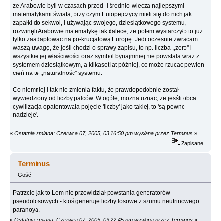
ze Arabowie byli w czasach przed- i średnio-wiecza najlepszymi
matematykami świata, przy czym Europejczycy mieli się do nich jak
zapałki do sekwoi, i używając swojego, dziesiątkowego systemu,
rozwinęli Arabowie matematykę tak dalece, że potem wystarczyło to już
tylko zaadaptowac na po-krucjatową Europę. Jednocześnie zwracam
waszą uwagę, że jeśli chodzi o sprawy zapisu, to np. liczba ,,zero'' i
wszystkie jej właściwości oraz symbol bynajmniej nie powstała wraz z
systemem dziesiątkowym, a kilkaset lat później, co może rzucac pewien
cień na tę ,,naturalnośc'' systemu.
Co niemniej i tak nie zmienia faktu, że prawdopodobnie został
wywiedziony od liczby palców. W ogóle, można uznac, ze jesśli obca
cywilizacja opatentowała pojęcie 'liczby' jako takiej, to 'są pewne
nadzieje'.
«
Ostatnia zmiana: Czerwca 07, 2005, 03:16:50 pm wysłana przez Terminus
»
Zapisane
Terminus
Gość
Patrzcie jak to Lem nie przewidział powstania generatorów
pseudolosowych - ktoś generuje liczby losowe z szumu neutrinowego...
paranoya.
«
Ostatnia zmiana: Czerwca 07, 2005, 03:22:45 pm wysłana przez Terminus
»