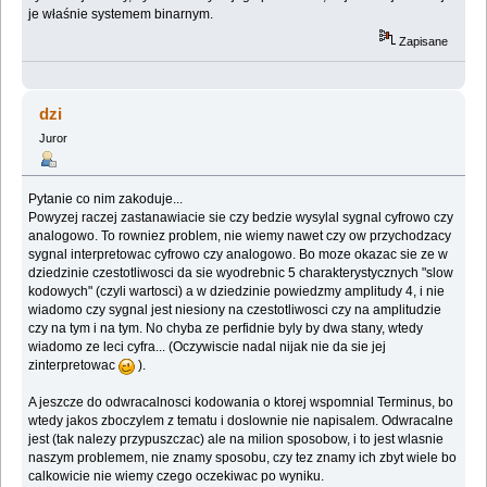
je właśnie systemem binarnym.
Zapisane
dzi
Juror
Pytanie co nim zakoduje...
Powyzej raczej zastanawiacie sie czy bedzie wysylal sygnal cyfrowo czy
analogowo. To rowniez problem, nie wiemy nawet czy ow przychodzacy
sygnal interpretowac cyfrowo czy analogowo. Bo moze okazac sie ze w
dziedzinie czestotliwosci da sie wyodrebnic 5 charakterystycznych "slow
kodowych" (czyli wartosci) a w dziedzinie powiedzmy amplitudy 4, i nie
wiadomo czy sygnal jest niesiony na czestotliwosci czy na amplitudzie
czy na tym i na tym. No chyba ze perfidnie byly by dwa stany, wtedy
wiadomo ze leci cyfra... (Oczywiscie nadal nijak nie da sie jej
zinterpretowac
).
A jeszcze do odwracalnosci kodowania o ktorej wspomnial Terminus, bo
wtedy jakos zboczylem z tematu i doslownie nie napisalem. Odwracalne
jest (tak nalezy przypuszczac) ale na milion sposobow, i to jest wlasnie
naszym problemem, nie znamy sposobu, czy tez znamy ich zbyt wiele bo
calkowicie nie wiemy czego oczekiwac po wyniku.