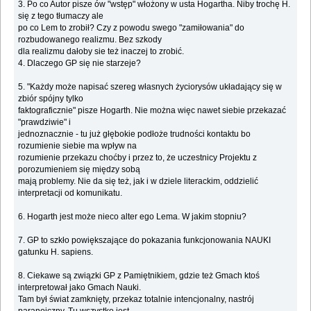
3. Po co Autor pisze ów "wstęp" włożony w usta Hogartha. Niby trochę H.
się z tego tłumaczy ale
po co Lem to zrobił? Czy z powodu swego "zamiłowania" do
rozbudowanego realizmu. Bez szkody
dla realizmu dałoby sie też inaczej to zrobić.
4. Dlaczego GP się nie starzeje?
5. "Każdy może napisać szereg własnych życiorysów układający się w
zbiór spójny tylko
faktograficznie" pisze Hogarth. Nie można więc nawet siebie przekazać
"prawdziwie" i
jednoznacznie - tu już głębokie podłoże trudności kontaktu bo
rozumienie siebie ma wpływ na
rozumienie przekazu choćby i przez to, że uczestnicy Projektu z
porozumieniem się między sobą
mają problemy. Nie da się też, jak i w dziele literackim, oddzielić
interpretacji od komunikatu.
6. Hogarth jest może nieco alter ego Lema. W jakim stopniu?
7. GP to szkło powiększające do pokazania funkcjonowania NAUKI
gatunku H. sapiens.
8. Ciekawe są związki GP z Pamiętnikiem, gdzie też Gmach ktoś
interpretował jako Gmach Nauki.
Tam był świat zamknięty, przekaz totalnie intencjonalny, nastrój