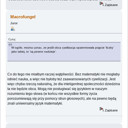
Zapisane
Macrofungel
Juror
Cytuj
W ogóle, można uznac, ze jesśli obca cywilizacja opatentowała pojęcie 'liczby'
jako takiej, to 'są pewne nadzieje'.
Co do tego nie miałbym raczej wątpliwości. Bez matematyki nie mogłaby
istnieć nauka, a więc nie byłoby też zaawansowanych cywilizacji. Jest
więc chyba rzeczą naturalną, że dla inteligentnej społeczności dziedzina
ta nie będzie obca. Mogą nie posługiwać się językiem w naszym
rozumieniu tego słowa (w końcu nie wszystkie formy życia
porozumiewają się przy pomocy strun głosowych), ale na pewno będą
znali uniwersalny język matematyki.
Zapisane