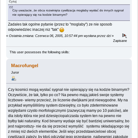
Cytuj
Czy uważacie, że obca rozwinięta cywilizacja mogłaby wysłać do innych sygnał
nie opierający się na kodzie binarnym?
Zadales tak ogolne pytanie (przez to "moglaby") ze nie sposob
odpowiedziec inaczej niz "tak"
«
Ostatnia zmiana: Czerwca 06, 2005, 10:57:44 pm wysłana przez dzi
»
Zapisane
This user possesses the following skills:
Macrofungel
Juror
Czy kosmici mogą wysłać sygnał nie opierający się na kodzie binarnym?
Oczywiście, że tak, tylko po co? Na pewno mają jakieś swoje systemy
liczbowe- wiemy przecież, że liczenie dwójkami jest niewygodne. My na
przykład wymyśliliśmy system dziesiętny, co było zdeterminowane
względami czysto morfologicznymi (zazwyczaj mamy po 10 palców), ale
dla istoty która nie jest dziesięciopalczasta system ten na pewno nie
byłby taki naturalny. Kod binarny wydaje się być bardziej uniwersalny, bo
jest najprostszy- nie da się przecież wymyślić systemu składającego się
z mniej niż dwóch elementów. Jeśli więc przedstawicielowi obcej
cywilizacji zależy, by ktoś odczytał jego przesłanie, najbewniej zakoduje