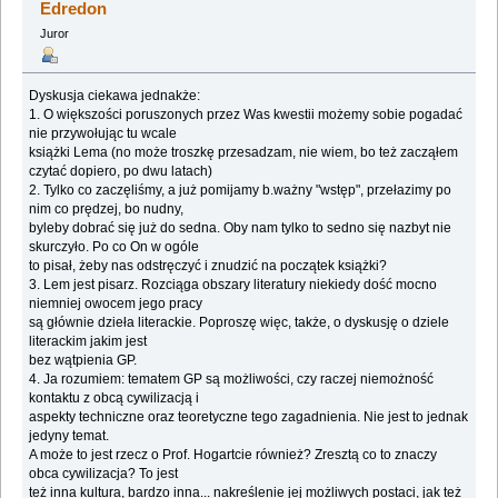
Edredon
Juror
Dyskusja ciekawa jednakże:
1. O większości poruszonych przez Was kwestii możemy sobie pogadać
nie przywołując tu wcale
książki Lema (no może troszkę przesadzam, nie wiem, bo też zacząłem
czytać dopiero, po dwu latach)
2. Tylko co zaczęliśmy, a już pomijamy b.ważny "wstęp", przełazimy po
nim co prędzej, bo nudny,
byleby dobrać się już do sedna. Oby nam tylko to sedno się nazbyt nie
skurczyło. Po co On w ogóle
to pisał, żeby nas odstręczyć i znudzić na początek książki?
3. Lem jest pisarz. Rozciąga obszary literatury niekiedy dość mocno
niemniej owocem jego pracy
są głównie dzieła literackie. Poproszę więc, także, o dyskusję o dziele
literackim jakim jest
bez wątpienia GP.
4. Ja rozumiem: tematem GP są możliwości, czy raczej niemożność
kontaktu z obcą cywilizacją i
aspekty techniczne oraz teoretyczne tego zagadnienia. Nie jest to jednak
jedyny temat.
A może to jest rzecz o Prof. Hogartcie również? Zresztą co to znaczy
obca cywilizacja? To jest
też inna kultura, bardzo inna... nakreślenie jej możliwych postaci, jak też