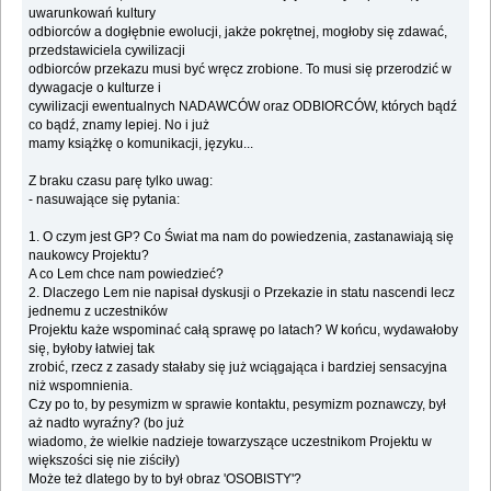
uwarunkowań kultury
odbiorców a dogłębnie ewolucji, jakże pokrętnej, mogłoby się zdawać,
przedstawiciela cywilizacji
odbiorców przekazu musi być wręcz zrobione. To musi się przerodzić w
dywagacje o kulturze i
cywilizacji ewentualnych NADAWCÓW oraz ODBIORCÓW, których bądź
co bądź, znamy lepiej. No i już
mamy książkę o komunikacji, języku...
Z braku czasu parę tylko uwag:
- nasuwające się pytania:
1. O czym jest GP? Co Świat ma nam do powiedzenia, zastanawiają się
naukowcy Projektu?
A co Lem chce nam powiedzieć?
2. Dlaczego Lem nie napisał dyskusji o Przekazie in statu nascendi lecz
jednemu z uczestników
Projektu każe wspominać całą sprawę po latach? W końcu, wydawałoby
się, byłoby łatwiej tak
zrobić, rzecz z zasady stałaby się już wciągająca i bardziej sensacyjna
niż wspomnienia.
Czy po to, by pesymizm w sprawie kontaktu, pesymizm poznawczy, był
aż nadto wyraźny? (bo już
wiadomo, że wielkie nadzieje towarzyszące uczestnikom Projektu w
większości się nie ziściły)
Może też dlatego by to był obraz 'OSOBISTY'?