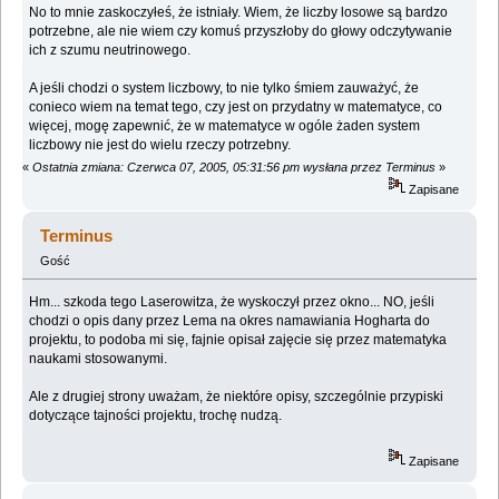
No to mnie zaskoczyłeś, że istniały. Wiem, że liczby losowe są bardzo
potrzebne, ale nie wiem czy komuś przyszłoby do głowy odczytywanie
ich z szumu neutrinowego.
A jeśli chodzi o system liczbowy, to nie tylko śmiem zauważyć, że
conieco wiem na temat tego, czy jest on przydatny w matematyce, co
więcej, mogę zapewnić, że w matematyce w ogóle żaden system
liczbowy nie jest do wielu rzeczy potrzebny.
«
Ostatnia zmiana: Czerwca 07, 2005, 05:31:56 pm wysłana przez Terminus
»
Zapisane
Terminus
Gość
Hm... szkoda tego Laserowitza, że wyskoczył przez okno... NO, jeśli
chodzi o opis dany przez Lema na okres namawiania Hogharta do
projektu, to podoba mi się, fajnie opisał zajęcie się przez matematyka
naukami stosowanymi.
Ale z drugiej strony uważam, że niektóre opisy, szczególnie przypiski
dotyczące tajności projektu, trochę nudzą.
Zapisane