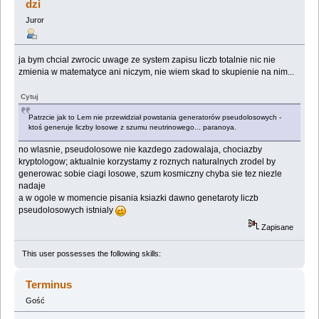
dzi
Juror
ja bym chcial zwrocic uwage ze system zapisu liczb totalnie nic nie
zmienia w matematyce ani niczym, nie wiem skad to skupienie na nim...
Cytuj
Patrzcie jak to Lem nie przewidział powstania generatorów pseudolosowych -
ktoś generuje liczby losowe z szumu neutrinowego... paranoya.
no wlasnie, pseudolosowe nie kazdego zadowalaja, chociazby
kryptologow; aktualnie korzystamy z roznych naturalnych zrodel by
generowac sobie ciagi losowe, szum kosmiczny chyba sie tez niezle
nadaje
a w ogole w momencie pisania ksiazki dawno genetaroty liczb
pseudolosowych istnialy
Zapisane
This user possesses the following skills:
Terminus
Gość