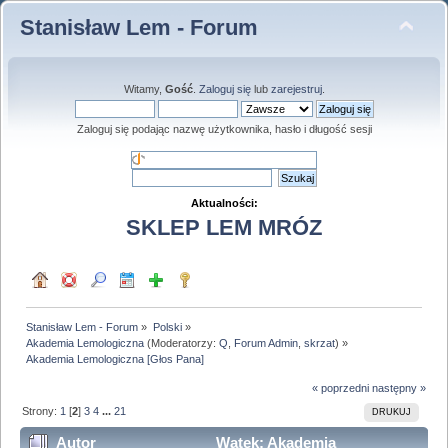
Stanisław Lem - Forum
Witamy,
Gość
.
Zaloguj się
lub
zarejestruj
.
Zaloguj się podając nazwę użytkownika, hasło i długość sesji
Aktualności:
SKLEP LEM MRÓZ
Stanisław Lem - Forum
»
Polski
»
Akademia Lemologiczna
(Moderatorzy:
Q
,
Forum Admin
,
skrzat
) »
Akademia Lemologiczna [Głos Pana]  
« poprzedni
następny »
Strony:
1
[
2
]
3
4
...
21
DRUKUJ
Autor
Wątek: Akademia