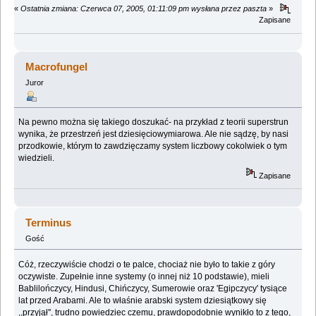
«
Ostatnia zmiana: Czerwca 07, 2005, 01:11:09 pm wysłana przez paszta
»
Zapisane
Macrofungel
Juror
Na pewno można się takiego doszukać- na przykład z teorii superstrun
wynika, że przestrzeń jest dziesięciowymiarowa. Ale nie sądzę, by nasi
przodkowie, którym to zawdzięczamy system liczbowy cokolwiek o tym
wiedzieli.
Zapisane
Terminus
Gość
Cóż, rzeczywiście chodzi o te palce, chociaż nie było to takie z góry
oczywiste. Zupełnie inne systemy (o innej niż 10 podstawie), mieli
Bablilończycy, Hindusi, Chińczycy, Sumerowie oraz 'Egipczycy' tysiące
lat przed Arabami. Ale to właśnie arabski system dziesiątkowy się
,,przyjął'', trudno powiedziec czemu, prawdopodobnie wynikło to z tego,