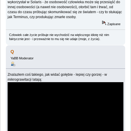
wykorzystał w Solaris - że osobowość człowieka może się przesiąść do
innej osobowości (a nawet nie osobowości), otorbić tam i trwać, od
czasu do czasu próbując skomunikować się ze światem - czy to stukając
jak Terminus, czy produkując zmarłe osoby.
Zapisane
Człowiek całe życie próbuje nie wychodzić na większego idiotę niż nim
faktycznie jest - i przeważnie to mu się nie udaje (moje, z życia).
Q
YaBB Moderator
Znalazłem coś takiego, jak widać gołębie - lepiej czy gorzej - w
mikrograwitacji latają: