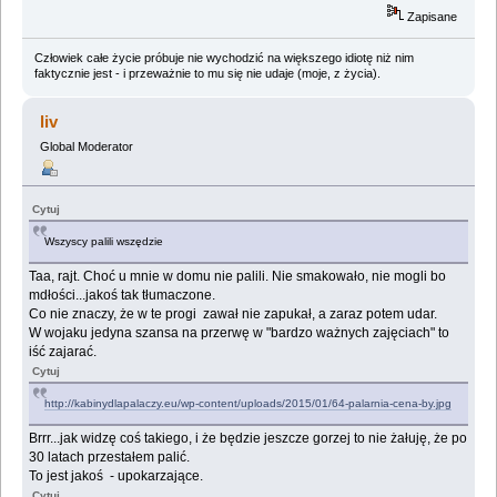
Zapisane
Człowiek całe życie próbuje nie wychodzić na większego idiotę niż nim
faktycznie jest - i przeważnie to mu się nie udaje (moje, z życia).
liv
Global Moderator
Cytuj
Wszyscy palili wszędzie
Taa, rajt. Choć u mnie w domu nie palili. Nie smakowało, nie mogli bo
mdłości...jakoś tak tłumaczone.
Co nie znaczy, że w te progi zawał nie zapukał, a zaraz potem udar.
W wojaku jedyna szansa na przerwę w "bardzo ważnych zajęciach" to
iść zajarać.
Cytuj
http://kabinydlapalaczy.eu/wp-content/uploads/2015/01/64-palarnia-cena-by.jpg
Brrr...jak widzę coś takiego, i że będzie jeszcze gorzej to nie żałuję, że po
30 latach przestałem palić.
To jest jakoś - upokarzające.
Cytuj