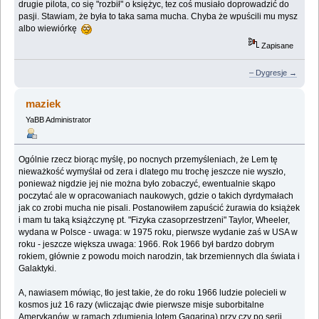
drugie pilota, co się "rozbił" o księżyc, tez coś musiało doprowadzić do
pasji. Stawiam, że była to taka sama mucha. Chyba że wpuścili mu mysz
albo wiewiórkę
Zapisane
– Dygresje →
maziek
YaBB Administrator
Ogólnie rzecz biorąc myślę, po nocnych przemyśleniach, że Lem tę
nieważkość wymyślał od zera i dlatego mu trochę jeszcze nie wyszło,
ponieważ nigdzie jej nie można było zobaczyć, ewentualnie skąpo
poczytać ale w opracowaniach naukowych, gdzie o takich dyrdymałach
jak co zrobi mucha nie pisali. Postanowiłem zapuścić żurawia do książek
i mam tu taką książczynę pt. "Fizyka czasoprzestrzeni" Taylor, Wheeler,
wydana w Polsce - uwaga: w 1975 roku, pierwsze wydanie zaś w USA w
roku - jeszcze większa uwaga: 1966. Rok 1966 był bardzo dobrym
rokiem, głównie z powodu moich narodzin, tak brzemiennych dla świata i
Galaktyki.
A, nawiasem mówiąc, tło jest takie, że do roku 1966 ludzie polecieli w
kosmos już 16 razy (wliczając dwie pierwsze misje suborbitalne
Amerykanów, w ramach zdumienia lotem Gagarina) przy czy po serii