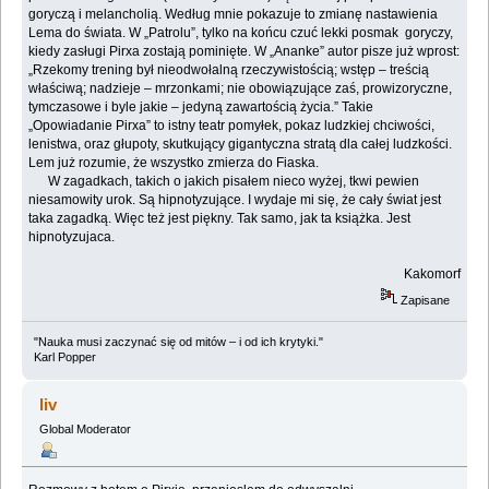
goryczą i melancholią. Według mnie pokazuje to zmianę nastawienia
Lema do świata. W „Patrolu”, tylko na końcu czuć lekki posmak goryczy,
kiedy zasługi Pirxa zostają pominięte. W „Ananke” autor pisze już wprost:
„Rzekomy trening był nieodwołalną rzeczywistością; wstęp – treścią
właściwą; nadzieje – mrzonkami; nie obowiązujące zaś, prowizoryczne,
tymczasowe i byle jakie – jedyną zawartością życia.” Takie
„Opowiadanie Pirxa” to istny teatr pomyłek, pokaz ludzkiej chciwości,
lenistwa, oraz głupoty, skutkujący gigantyczna stratą dla całej ludzkości.
Lem już rozumie, że wszystko zmierza do Fiaska.
W zagadkach, takich o jakich pisałem nieco wyżej, tkwi pewien
niesamowity urok. Są hipnotyzujące. I wydaje mi się, że cały świat jest
taka zagadką. Więc też jest piękny. Tak samo, jak ta książka. Jest
hipnotyzujaca.
Kakomorf
Zapisane
"Nauka musi zaczynać się od mitów – i od ich krytyki."
Karl Popper
liv
Global Moderator