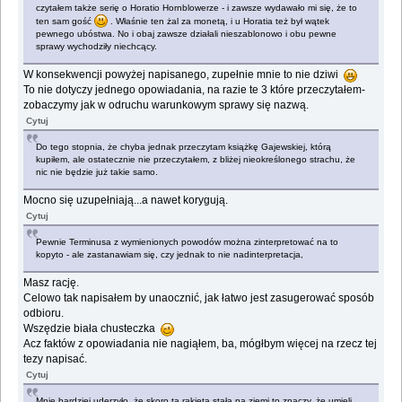
czytałem także serię o Horatio Hornblowerze - i zawsze wydawało mi się, że to
ten sam gość
. Właśnie ten żal za monetą, i u Horatia też był wątek
pewnego ubóstwa. No i obaj zawsze działali nieszablonowo i obu pewne
sprawy wychodziły niechcący.
W konsekwencji powyżej napisanego, zupełnie mnie to nie dziwi
To nie dotyczy jednego opowiadania, na razie te 3 które przeczytałem-
zobaczymy jak w odruchu warunkowym sprawy się nazwą.
Cytuj
Do tego stopnia, że chyba jednak przeczytam książkę Gajewskiej, którą
kupiłem, ale ostatecznie nie przeczytałem, z bliżej nieokreślonego strachu, że
nic nie będzie już takie samo.
Mocno się uzupełniają...a nawet korygują.
Cytuj
Pewnie Terminusa z wymienionych powodów można zinterpretować na to
kopyto - ale zastanawiam się, czy jednak to nie nadinterpretacja,
Masz rację.
Celowo tak napisałem by unaocznić, jak łatwo jest zasugerować sposób
odbioru.
Wszędzie biała chusteczka
Acz faktów z opowiadania nie nagiąłem, ba, mógłbym więcej na rzecz tej
tezy napisać.
Cytuj
Mnie bardziej uderzyło, że skoro ta rakieta stała na ziemi to znaczy, że umieli