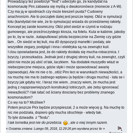
Prowadzący też powtórzył "Test" i uderzyło go, że kandydat na
kosmonautę Pirx zabawia się myślą o dwukoronówce (monecie z A-W).
Czy ma ją w spodniach czy może kieszeń pusta? Cudowny
anachronizm. Ale to początek dalej jest jeszcze lepiej. Otóż w symulacji
lotu (kandydat nie wie, że to symulacja) wsiada do przedziwnej rakiety.
Koncept jej zaiste kosmiczny. Otóż pilot siedzi w czymś w rodzaju
gumowego, ale przeźroczystego klosza, na fotelu. Kula w kabinie, jakoby
po to, by w razie...katapultować pilota bezpiecznie na Ziemię czy gdzie
tam... On siedzi w tej kuli, ma d0 dyspozycji manetki i pedały, ale
wszystkie zegary, podgląd i inna i elektryka są na zewnątrz kuli.
I clou opowiadania jest, że do rakiety dostała się mucha-robacznica. I
bzyczy, i przeszkadza. Jednak jest z drugiej strony kuli, na zewnątrz, czyli
pilot nie może jej ubić ot tak, laczkiem. Na dodatek muszydło włazi w
niebezpieczne miejsca, gdzie styki i może spowodować awarię
(spowoduje). Ale mi nie o to...otóż Pirx leci w warunkach nieważkości, a
na muchę nie ma to żadnego wpływu (a będzie i druga mucha) - lata se i
bzyczy jak gdyby nic. I teraz nie wiem...znaczy wiem, że mucha jest
jedną z najsprawniejszych konstrukcji lotniczych, ale żeby ignorować
nieważkość? I tak latać od ściany dosciany bez problemy znanego
kosmonautom?
Co wy na to? Możliwe?
Potem jeszcze Pirx będzie przyspieszał, 2 a może więcej g. Na muchę to
nic nie podziała, dopiero gdy mucha struchleje - wtedy tak.
To tyle dziwadła z "Testu".
I tak lornetka jest nie do przebicia
, ale o niej innym razem.
«
Ostatnia zmiana: Lutego 09, 2018, 11:29:26 pm wysłana przez liv
»