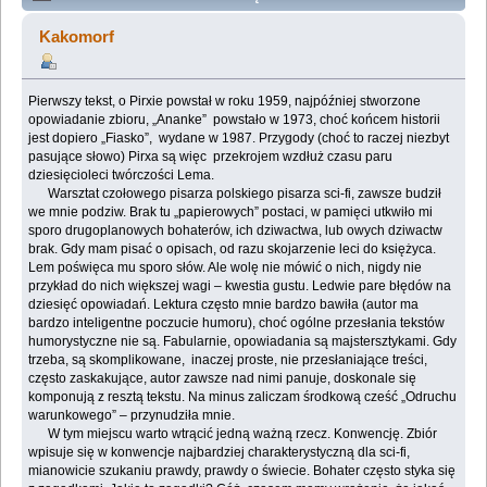
Lemologiczna [Opowieści o pilocie Pirxie], czyli Zawód
Kakomorf
pilota (Przeczytany 360857 razy)
Pierwszy tekst, o Pirxie powstał w roku 1959, najpóźniej stworzone
opowiadanie zbioru, „Ananke” powstało w 1973, choć końcem historii
jest dopiero „Fiasko”, wydane w 1987. Przygody (choć to raczej niezbyt
pasujące słowo) Pirxa są więc przekrojem wzdłuż czasu paru
dziesięcioleci twórczości Lema.
Warsztat czołowego pisarza polskiego pisarza sci-fi, zawsze budził
we mnie podziw. Brak tu „papierowych” postaci, w pamięci utkwiło mi
sporo drugoplanowych bohaterów, ich dziwactwa, lub owych dziwactw
brak. Gdy mam pisać o opisach, od razu skojarzenie leci do księżyca.
Lem poświęca mu sporo słów. Ale wolę nie mówić o nich, nigdy nie
przykład do nich większej wagi – kwestia gustu. Ledwie pare błędów na
dziesięć opowiadań. Lektura często mnie bardzo bawiła (autor ma
bardzo inteligentne poczucie humoru), choć ogólne przesłania tekstów
humorystyczne nie są. Fabularnie, opowiadania są majstersztykami. Gdy
trzeba, są skomplikowane, inaczej proste, nie przesłaniające treści,
często zaskakujące, autor zawsze nad nimi panuje, doskonale się
komponują z resztą tekstu. Na minus zaliczam środkową cześć „Odruchu
warunkowego” – przynudziła mnie.
W tym miejscu warto wtrącić jedną ważną rzecz. Konwencję. Zbiór
wpisuje się w konwencje najbardziej charakterystyczną dla sci-fi,
mianowicie szukaniu prawdy, prawdy o świecie. Bohater często styka się