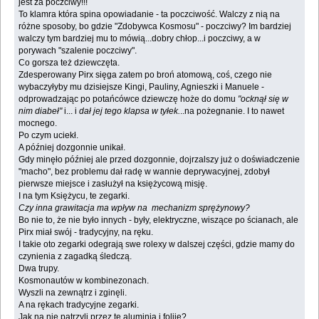
jest za poczciwy!!!
To klamra która spina opowiadanie - ta poczciwość. Walczy z nią na
różne sposoby, bo gdzie "Zdobywca Kosmosu" - poczciwy? Im bardziej
walczy tym bardziej mu to mówią...dobry chłop...i poczciwy, a w
porywach "szalenie poczciwy".
Co gorsza też dziewczęta.
Zdesperowany Pirx sięga zatem po broń atomową, coś, czego nie
wybaczyłyby mu dzisiejsze Kingi, Pauliny, Agnieszki i Manuele -
odprowadzając po potańcówce dziewczę hoże do domu
"ocknął się w
nim diabeł"
i... i
dał jej tego klapsa w tyłek.
..na pożegnanie. I to nawet
mocnego.
Po czym uciekł.
A później dozgonnie unikał.
Gdy minęło później ale przed dozgonnie, dojrzalszy już o doświadczenie
"macho", bez problemu dał radę w wannie deprywacyjnej, zdobył
pierwsze miejsce i zasłużył na księżycową misję.
I na tym Księżycu, te zegarki.
Czy inna grawitacja ma wpływ na mechanizm sprężynowy?
Bo nie to, że nie było innych - były, elektryczne, wiszące po ścianach, ale
Pirx miał swój - tradycyjny, na ręku.
I takie oto zegarki odegrają swe rolexy w dalszej części, gdzie mamy do
czynienia z zagadką śledczą.
Dwa trupy.
Kosmonautów w kombinezonach.
Wyszli na zewnątrz i zginęli.
A na rękach tradycyjne zegarki.
Jak na nie patrzyli przez te aluminia i folije?