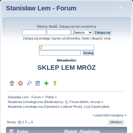
Stanisław Lem - Forum
Witamy,
Gość
.
Zaloguj się
lub
zarejestruj
.
Zaloguj się podając nazwę użytkownika, hasło i długość sesji
Aktualności:
SKLEP LEM MRÓZ
Stanisław Lem - Forum
»
Polski
»
Akademia Lemologiczna
(Moderatorzy:
Q
,
Forum Admin
,
skrzat
) »
Akademia Lemologiczna [Opowieści o pilocie Pirxie], czyli Zawód pilota
« poprzedni
następny »
Strony: [
1
]
2
3
...
6
DRUKUJ
Autor
Wątek: Akademia