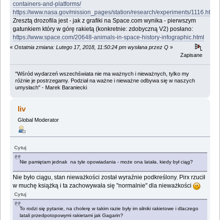
containers-and-platforms/
https://www.nasa.gov/mission_pages/station/research/experiments/1116.html
Zresztą drozofila jest - jak z grafiki na Space.com wynika - pierwszym
gatunkiem który w górę rakietą (konkretnie: zdobyczną V2) posłano:
https://www.space.com/20648-animals-in-space-history-infographic.html
«
Ostatnia zmiana: Lutego 17, 2018, 11:50:24 pm wysłana przez Q
»
Zapisane
"Wśród wydarzeń wszechświata nie ma ważnych i nieważnych, tylko my
różnie je postrzegamy. Podział na ważne i nieważne odbywa się w naszych
umysłach" - Marek Baraniecki
liv
Global Moderator
Cytuj
Nie pamiętam jednak na tyle opowiadania - może ona latała, kiedy był ciąg?
Nie było ciągu, stan nieważkości został wyraźnie podkreślony. Pirx rzucił
w muchę książką i ta zachowywała się "normalnie" dla nieważkości
Cytuj
To rodzi się pytanie, na cholerę w takim razie były im silniki rakietowe i dlaczego
latali przedpotopowymi rakietami jak Gagarin?