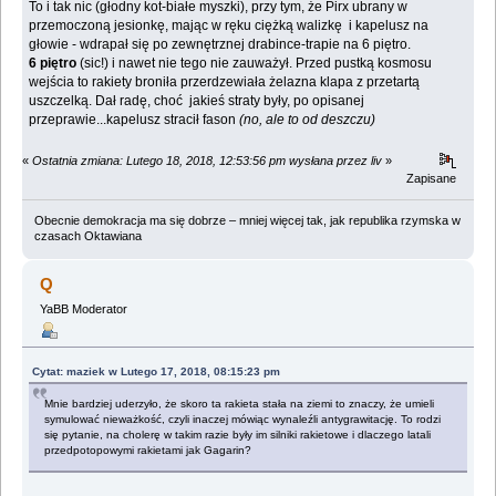
To i tak nic (głodny kot-białe myszki), przy tym, że Pirx ubrany w
przemoczoną jesionkę, mając w ręku ciężką walizkę i kapelusz na
głowie - wdrapał się po zewnętrznej drabince-trapie na 6 piętro.
6 piętro
(sic!) i nawet nie tego nie zauważył. Przed pustką kosmosu
wejścia to rakiety broniła przerdzewiała żelazna klapa z przetartą
uszczelką. Dał radę, choć jakieś straty były, po opisanej
przeprawie...kapelusz stracił fason
(no, ale to od deszczu)
«
Ostatnia zmiana: Lutego 18, 2018, 12:53:56 pm wysłana przez liv
»
Zapisane
Obecnie demokracja ma się dobrze – mniej więcej tak, jak republika rzymska w
czasach Oktawiana
Q
YaBB Moderator
Cytat: maziek w Lutego 17, 2018, 08:15:23 pm
Mnie bardziej uderzyło, że skoro ta rakieta stała na ziemi to znaczy, że umieli
symulować nieważkość, czyli inaczej mówiąc wynaleźli antygrawitację. To rodzi
się pytanie, na cholerę w takim razie były im silniki rakietowe i dlaczego latali
przedpotopowymi rakietami jak Gagarin?