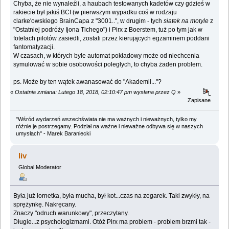
Chyba, że nie wynaleźli, a haubach testowanych kadetów czy gdzieś w
rakiecie był jakiś BCI (w pierwszym wypadku coś w rodzaju
clarke'owskiego BrainCapa z "3001..", w drugim - tych
siatek na motyle
z
"Ostatniej podróży Ijona Tichego") i Pirx z Boerstem, tuż po tym jak w
fotelach pilotów zasiedli, zostali przez kierujących egzaminem poddani
fantomatyzacji.
W czasach, w których byle automat pokładowy może od niechcenia
symulować w sobie osobowości poległych, to chyba żaden problem.
ps. Może by ten wątek awanasować do "Akademii..."?
«
Ostatnia zmiana: Lutego 18, 2018, 02:10:47 pm wysłana przez Q
»
Zapisane
"Wśród wydarzeń wszechświata nie ma ważnych i nieważnych, tylko my
różnie je postrzegamy. Podział na ważne i nieważne odbywa się w naszych
umysłach" - Marek Baraniecki
liv
Global Moderator
Była już lornetka, była mucha, był kot...czas na zegarek. Taki zwykły, na
sprężynkę. Nakręcany.
Znaczy "odruch warunkowy", przeczytany.
Długie...z psychologizmami. Otóż Pirx ma problem - problem brzmi tak -