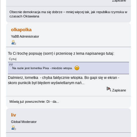
Zapisane
Obecnie demokracja ma się dobrze – mniej więcej tak, jak republika rzymska w
czasach Oktawiana
olkapolka
YaBB Administrator
To Ci trochę popsuję (sorrr) i przeniosę z lema napisanego tutaj:
Cytuj
Na razie jest lornetka Pixa - miodzio wtopa.
Dalmierz, lornetka - chyba faktycznie wtopka. Bo gapi się w ekran -
skoro punkcik był błędem wyświetlanym nań...
Zapisane
Mówią już powszechnie: Di - da...
liv
Global Moderator