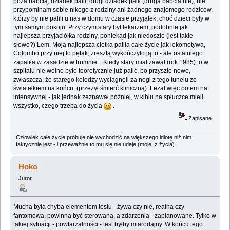
poza babcią, dziadek palił, drugi dziadek palił (druga babcia nie), nie
przypominam sobie nikogo z rodziny ani żadnego znajomego rodziców,
którzy by nie palili u nas w domu w czasie przyjątek, choć dzieci były w
tym samym pokoju. Przy czym stary był lekarzem, podobnie jak
najlepsza przyjaciółka rodziny, poniekąd jak niedoszle (jest takie
słowo?) Lem. Moja najlepsza ciotka paliła całe życie jak lokomotywa,
Colombo przy niej to pętak, zresztą wykończyło ją to - ale ostatniego
zapaliła w zasadzie w trumnie... Kiedy stary miał zawał (rok 1985) to w
szpitalu nie wolno było teoretycznie już palić, bo przyszło nowe,
zwłaszcza, że starego koledzy wyciągnęli za nogi z tego tunelu ze
światełkiem na końcu, (przeżył śmierć kliniczną). Leżał więc potem na
intensywnej - jak jednak zeznawał później, w kiblu na spłuczce mieli
wszystko, czego trzeba do życia
.
Zapisane
Człowiek całe życie próbuje nie wychodzić na większego idiotę niż nim
faktycznie jest - i przeważnie to mu się nie udaje (moje, z życia).
Hoko
Juror
Mucha była chyba elementem testu - żywa czy nie, realna czy
fantomowa, powinna być sterowana, a zdarzenia - zaplanowane. Tylko w
takiej sytuacji - powtarzalności - test byłby miarodajny. W końcu tego