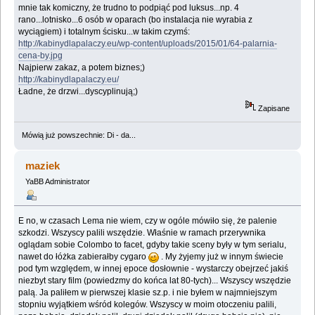
mnie tak komiczny, że trudno to podpiąć pod luksus...np. 4
rano...lotnisko...6 osób w oparach (bo instalacja nie wyrabia z
wyciągiem) i totalnym ścisku...w takim czymś:
http://kabinydlapalaczy.eu/wp-content/uploads/2015/01/64-palarnia-
cena-by.jpg
Najpierw zakaz, a potem biznes;)
http://kabinydlapalaczy.eu/
Ładne, że drzwi...dyscyplinują;)
Zapisane
Mówią już powszechnie: Di - da...
maziek
YaBB Administrator
E no, w czasach Lema nie wiem, czy w ogóle mówiło się, że palenie
szkodzi. Wszyscy palili wszędzie. Właśnie w ramach przerywnika
oglądam sobie Colombo to facet, gdyby takie sceny były w tym serialu,
nawet do łóżka zabierałby cygaro
. My żyjemy już w innym świecie
pod tym względem, w innej epoce dosłownie - wystarczy obejrzeć jakiś
niezbyt stary film (powiedzmy do końca lat 80-tych)... Wszyscy wszędzie
palą. Ja paliłem w pierwszej klasie sz.p. i nie byłem w najmniejszym
stopniu wyjątkiem wśród kolegów. Wszyscy w moim otoczeniu palili,