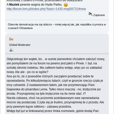
Rozmowy z botem o Pirxie, przeniosłem do odwyszalni.
A
Maziek
pewnie wygna do Hyde Parku.
http://forum.lem.pl/index.php?topic=1430.msg58731#new
Zapisane
Obecnie demokracja ma się dobrze – mniej więcej tak, jak republika rzymska w
czasach Oktawiana
liv
Global Moderator
Odgrzebuję ten wątek, bo... w sumie pierwotnie chciałem założyć nowy,
ale pomyślałem że na forum na pewno jest jakiś o Pirxie. I był, na
szóstej stronie indeksu. Ma całkiem ładny wstęp, więc po co zakładać
nowy. Ale ale - po co w ogóle?
Ano po to, że z powodów różnych zacząłem powtarzać sobie te
opowiadania. Po kilkudziesięciu latach, czyli w gruncie rzeczy czyta je
inny człowiek. Z nastawieniem takim, jak nie przymierzając Pani
Gajewska do pisarstwa Lema. Tylko nieco inaczej - no, krytycznie po
prostu. Przynajmniej na tyle krytycznie na ile mnie stać. I?
Niezła zabawa, choć na poziomie podstawowym owe opowiadania
mocno się postarzały. Czyta się je trudno, przynajmniej te z przodu. Ale
przy pewnym kącie odbioru - zabawa przednia.
Wstęp był już w linkowanej przez Hoka rozmowie, gdzie bodaj Pan