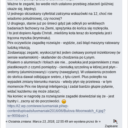
Ważne te zegarki, bo wedle nich ustalono przebieg zdarzeń (później
okaże się, błędny).
U jednego strzaskany cyferblat zatrzyma wskazówki na 12, choć nie
wiadomo południowej, czy nocnej?
U drugiego, stanie już po śmieci gdyż jak odkryli po wnikliwych
badaniach fachowcy na Ziemi, sprężynka do końca się rozkręciła.
I to jest dopiero Agata Christi...mieliśmy kota teraz do kompletu jest i
trącona myszka (kryminału).
Pirx oczywiście zagadkę rozwiąże - wyjdzie, zaś błąd maszyny ratowany
ludzką intuicją.
Zostawiając zegarki, wyskoczył też jeden ciekawy pomysł inżektorowy (w
sensie warłamskim) - skafander do chodzenia po Łysym.
Pisałem o aluminiach i foliach ale nie... powłoka jest pojemnikiem z mas
plastikowych z czymś pomiędzy - cieniutką szczeliną w której jest płyn -
srebrny (aluminizowany) i czarny (nawęglany). W ustawieniu przodem
do słońca dawał odbijające srebro, z tylu czerń. Plus pokrętło na
wypadek zmiany kierunku marszu - wtedy płyn się przelewa - w tym
momencie Pirx nie błysnął inteligencją i zadał bardzo głupie pytanie,
widać każdemu się może zdarzyć.
Na koniec w nagrodę za rozwiązanie zagadki dowiedział się że - jest
bystry i...zacny aż do poczciwości.
https://i2.wp.com/www.luxmaniak.pl/wp-
content/uploads/luxmaniak/2016/06/Bulova-Moonwatch_4.jpg?
w=900&ssl=1
«
Ostatnia zmiana: Marca 13, 2018, 12:55:49 am wysłana przez liv
»
Zapisane