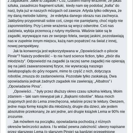
z zagadkami. Jakie to zagadki? Cóż, czasem mamy wrażenie, że jakaś
sztuka, zasadniczo fragment sztuki, kiedy nam się podoba( „trafia” do
nas), była już w naszych mózgach od zawsze. Artysta tylko odkrywa, że
my daną melodie lubimy, że estetyka danego obrazu nas zachwyca.
Jakbyśmy przypominali sobie coś, czego nie pamiętamy, choć nigdy nie
zapomnieliśmy. Przy Lemie wrażenia są wręcz odwrotne. Coś nas
zadziwia, wybija przemocą z rutyny myślenia. Właśnie takie są te
zagadki, wyrywające nas ze swojego fotela, swojej jaskini, pozostawiają
nas w zupełnie innym miejscu, każą nam popatrzeć na świat z innej,
nowej perspektywy.
Jak ta konwencja jest wykorzystywana w „Opowieściach o pilocie
Pirxie”? Należy podkreślić – to nie hard science fiction, tylko „zbiór dla
młodzieży”. Odpowiedzi na zagadki (a raczej same zagadki) nie opierają
się na jakiś zaawansowanej fizyce, nie wywracają naszego
światopoglądu do góry nogami, mimo to część z nich, dotycząca
robotów, zmusza do zastanowienia. Pozostałe tylko zaskakują. Dwa
opowiadania jednak żadnych zagadek nie zawierają: „Albatros” i
„Opowiadanie Pirxa”.
„Opowieści…” były przez dłuższy okres czasu szkolna lekturą. Moim
zdaniem – taki sam niewypał jak z „Bajkami robotów”. Masa moich
znajomych jest do Lema zniechęcona, właśnie przez te lektury. Owszem,
jedne maja formę książki dla młodzieży, drugie dla dzieci, ale jestem
absolutnie przekonany, że ani jedne, ani drugie książek Lema w 90% nie
zrozumie.
Jak mówiłem na początku, opowiadania pochodzą z różnych
okresów twórczości autora. I tu widać pewna zależność: utwory napisane
przez starszego Lema (o starszym Pirxie) są bardziej przepełnione