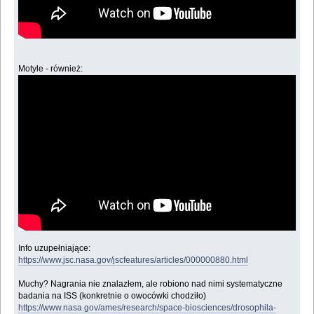
Motyle - również:
Info uzupełniające:
https://www.jsc.nasa.gov/jscfeatures/articles/000000880.html
Muchy? Nagrania nie znalazłem, ale robiono nad nimi systematyczne
badania na ISS (konkretnie o owocówki chodziło)
https://www.nasa.gov/ames/research/space-biosciences/drosophila-