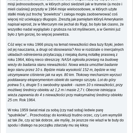
misji jednoosobowych, w których piloci siedzieli jak w trumnie (a może i
mieli ciaśniej) przyszły w 1964 misje wieloosobowe, w których użyte
statki miały już trochę "powietrza" i załoga mogła zaobserwować coś
więcej niż uciekający długopis. Zresztą jak pamiętam któryś Amerykanin
napisał wprost, że w Mercurym nie jechał do Rygi, bo było tak ciasno, że
wszystko nadal wyglądało z grubsza na lot myśliwcem, a w Gemini już
było z tym gorzej, bo więcej powietrza.
Cóż więc w roku 1966 piszą na temat nieważkości dwa tuzy fizyki, jeden
od jej nauczania, a drugi od stosowania? Ano w rozdziale o inercjalnych
układach odniesienia przytaczają z niejaką dumą notatkę prasową z
roku 1964, którą nieco streszczę:
NASA ogłosiła przetarg na budowę
wieży do badania stanu nieważkości. Nowa wieża umożliwi badanie
tego stanu przez 10 s. Będzie miała wysokość 152 m, będzie w niej
utrzymywane ciśnienie jak na wys. 80 km. Tłokowy mechanizm wyrzuci
poddawany eksperymentom obiekt do samego szczytu. Lot do góry
potrwa 5 s, drugie 5 s swobodny spadek - razem 10 s nieważkości, przy
możliwej średnicy obiektu aż 1,2 m i masie 2,7 t. Obecnie istniejąca
wieża zapewnia do 4 s nieważkości przy maksymalnej średnicy obiektu
25 cm.
Rok 1964.
W roku 1959 świat miał za sobą (czy nad sobą) ledwie parę
"sputników"... Przechodząc do konkluzji trudno orzec, czy Lem wymyślił
aż tak źle, czy aż tak dobrze, ale myślę, że jeszcze nie wlazł w te buty do
spodu i dlatego na początku zdarzały mu się kiksy.