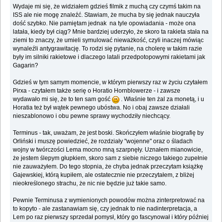
Wydaje mi się, że widziałem gdzieś filmik z muchą czy czymś takim na
ISS ale nie mogę znaleźć. Stawiam, że mucha by się jednak nauczyła
dość szybko. Nie pamiętam jednak na tyle opowiadania - może ona
latała, kiedy był ciąg? Mnie bardziej uderzyło, że skoro ta rakieta stała na
ziemi to znaczy, że umieli symulować nieważkość, czyli inaczej mówiąc
wynaleźli antygrawitację. To rodzi się pytanie, na cholerę w takim razie
były im silniki rakietowe i dlaczego latali przedpotopowymi rakietami jak
Gagarin?
Gdzieś w tym samym momencie, w którym pierwszy raz w życiu czytałem
Pirxa - czytałem także serię o Horatio Hornblowerze - i zawsze
wydawało mi się, że to ten sam gość
. Właśnie ten żal za monetą, i u
Horatia też był wątek pewnego ubóstwa. No i obaj zawsze działali
nieszablonowo i obu pewne sprawy wychodziły niechcący.
Terminus - tak, uważam, że jest boski. Skończyłem właśnie biografię by
Orliński i muszę powiedzieć, że rozdziały "wojenne" oraz o śladach
wojny w twórczości Lema mocno mną szarpnęły. Uznałem mianowicie,
że jestem ślepym głupkiem, skoro sam z siebie niczego takiego zupełnie
nie zauważyłem. Do tego stopnia, że chyba jednak przeczytam książkę
Gajewskiej, którą kupiłem, ale ostatecznie nie przeczytałem, z bliżej
nieokreślonego strachu, że nic nie będzie już takie samo.
Pewnie Terminusa z wymienionych powodów można zinterpretować na
to kopyto - ale zastanawiam się, czy jednak to nie nadinterpretacja, a
Lem po raz pierwszy sprzedał pomysł, który go fascynował i który później