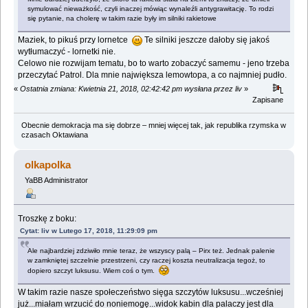
symulować nieważkość, czyli inaczej mówiąc wynaleźli antygrawitację. To rodzi
się pytanie, na cholerę w takim razie były im silniki rakietowe
Maziek, to pikuś przy lornetce
Te silniki jeszcze dałoby się jakoś
wytłumaczyć - lornetki nie.
Celowo nie rozwijam tematu, bo to warto zobaczyć samemu - jeno trzeba
przeczytać Patrol. Dla mnie największa lemowtopa, a co najmniej pudło.
«
Ostatnia zmiana: Kwietnia 21, 2018, 02:42:42 pm wysłana przez liv
»
Zapisane
Obecnie demokracja ma się dobrze – mniej więcej tak, jak republika rzymska w
czasach Oktawiana
olkapolka
YaBB Administrator
Troszkę z boku:
Cytat: liv w Lutego 17, 2018, 11:29:09 pm
Ale najbardziej zdziwiło mnie teraz, że wszyscy palą – Pirx też. Jednak palenie
w zamkniętej szczelnie przestrzeni, czy raczej koszta neutralizacja tegoż, to
dopiero szczyt luksusu. Wiem coś o tym.
W takim razie nasze społeczeństwo sięga szczytów luksusu...wcześniej
już...miałam wrzucić do noniemogę...widok kabin dla palaczy jest dla