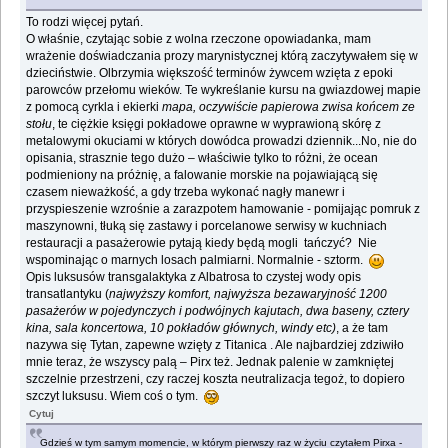
To rodzi więcej pytań.
O właśnie, czytając sobie z wolna rzeczone opowiadanka, mam
wrażenie doświadczania prozy marynistycznej którą zaczytywałem się w
dzieciństwie. Olbrzymia większość terminów żywcem wzięta z epoki
parowców przełomu wieków. Te wykreślanie kursu na gwiazdowej mapie
z pomocą cyrkla i ekierki
mapa, oczywiście papierowa zwisa końcem ze
stołu
, te ciężkie księgi pokładowe oprawne w wyprawioną skórę z
metalowymi okuciami w których dowódca prowadzi dziennik...No, nie do
opisania, strasznie tego dużo – właściwie tylko to różni, że ocean
podmieniony na próżnię, a falowanie morskie na pojawiającą się
czasem nieważkość, a gdy trzeba wykonać nagły manewr i
przyspieszenie wzrośnie a zarazpotem hamowanie - pomijając pomruk z
maszynowni, tłuką się zastawy i porcelanowe serwisy w kuchniach
restauracji a pasażerowie pytają kiedy będą mogli tańczyć? Nie
wspominając o marnych losach palmiarni. Normalnie - sztorm.
Opis luksusów transgalaktyka z Albatrosa to czystej wody opis
transatlantyku (
najwyższy komfort, najwyższa bezawaryjność 1200
pasażerów w pojedynczych i podwójnych kajutach, dwa baseny, cztery
kina, sala koncertowa, 10 pokładów głównych, windy etc)
, a że tam
nazywa się Tytan, zapewne wzięty z Titanica . Ale najbardziej zdziwiło
mnie teraz, że wszyscy palą – Pirx też. Jednak palenie w zamkniętej
szczelnie przestrzeni, czy raczej koszta neutralizacja tegoż, to dopiero
szczyt luksusu. Wiem coś o tym.
Cytuj
Gdzieś w tym samym momencie, w którym pierwszy raz w życiu czytałem Pirxa -