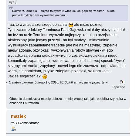
Cytuj
Dalmierz, lornetka - chyba faktycznie wtopka. Bo gapi się w ekran - skoro
punkcik był błędem wyświetlanym nań...
Taa, to wymaga szerszego opisania
ale może później.
Tymczasem z lektury Terminusa Pani Gajewska miałaby niezły materiał -
bo też na razie Terminus wyraźnie najlepszy...robot po przejściach,
okaleczony, jako jedyny przeżył - bo był martwy ...mimowolnie
wystukujący zapamiętane tragedie (ale nie na maszynie), zupełnie
nieświadomie, przy okazji wykonywania roboty głównej - w jego
wypadku zalepiania radioaktywnych przecieków,wyciekają z niego
komunikaty, zapamiętane, wdrukowane, ale też na swój sposób "żywe"
strzępy umierania ; zapytany - nawet tego nie zauważa - odpowiada nie
wiem, nie pamiętam, ja tylko zalepiam przecieki, szukam kota...
Jakieś skojarzenia?
«
Ostatnia zmiana: Lutego 17, 2018, 01:03:06 am wysłana przez liv
»
Zapisane
Obecnie demokracja ma się dobrze – mniej więcej tak, jak republika rzymska w
czasach Oktawiana
maziek
YaBB Administrator