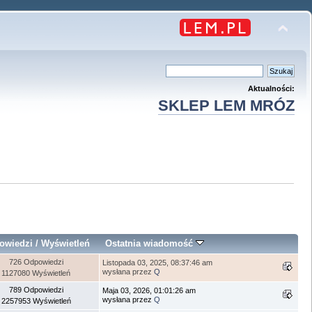
Aktualności:
SKLEP LEM MRÓZ
owiedzi
/
Wyświetleń
Ostatnia wiadomość
726 Odpowiedzi
Listopada 03, 2025, 08:37:46 am
wysłana przez
Q
1127080 Wyświetleń
789 Odpowiedzi
Maja 03, 2026, 01:01:26 am
wysłana przez
Q
2257953 Wyświetleń