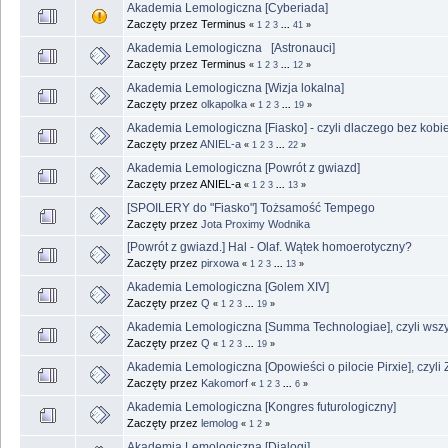
Akademia Lemologiczna [Cyberiada]
Zaczęty przez Terminus
«
1
2
3
...
41
»
Akademia Lemologiczna [Astronauci]
Zaczęty przez Terminus
«
1
2
3
...
12
»
Akademia Lemologiczna [Wizja lokalna]
Zaczęty przez
olkapolka
«
1
2
3
...
19
»
Akademia Lemologiczna [Fiasko] - czyli dlaczego bez kobie
Zaczęty przez
ANIEL-a
«
1
2
3
...
22
»
Akademia Lemologiczna [Powrót z gwiazd]
Zaczęty przez ANIEL-a
«
1
2
3
...
13
»
[SPOILERY do "Fiasko"] Tożsamość Tempego
Zaczęty przez
Jota Proximy Wodnika
[Powrót z gwiazd.] Hal - Olaf. Wątek homoerotyczny?
Zaczęty przez
pirxowa
«
1
2
3
...
13
»
Akademia Lemologiczna [Golem XIV]
Zaczęty przez
Q
«
1
2
3
...
19
»
Akademia Lemologiczna [Summa Technologiae], czyli wsz
Zaczęty przez
Q
«
1
2
3
...
19
»
Akademia Lemologiczna [Opowieści o pilocie Pirxie], czyli 
Zaczęty przez
Kakomorf
«
1
2
3
...
6
»
Akademia Lemologiczna [Kongres futurologiczny]
Zaczęty przez
lemolog
«
1
2
»
Akademia Lemologiczna [Dialogi]