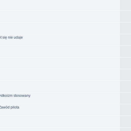
t się nie udaje
ystkoizm stosowany
Zawód pilota