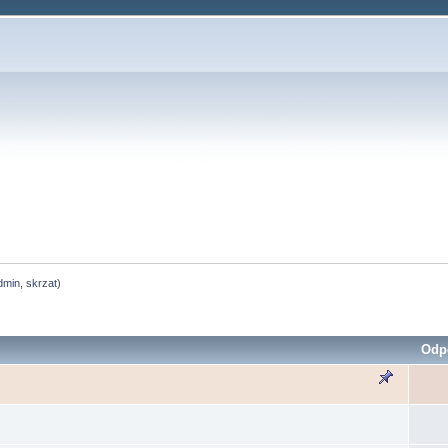
dmin
,
skrzat
)
Odp