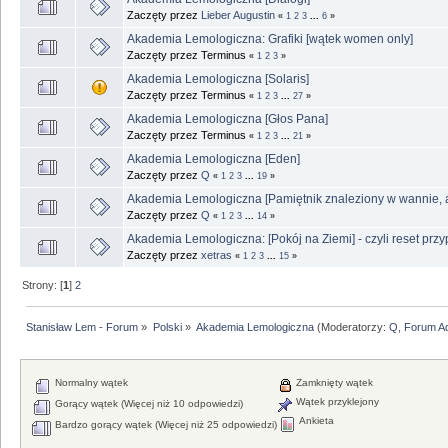
Zaczęty przez
Lieber Augustin
«
1
2
3
...
6
»
Akademia Lemologiczna: Grafiki [wątek women only]
Zaczęty przez Terminus
«
1
2
3
»
Akademia Lemologiczna [Solaris]
Zaczęty przez Terminus
«
1
2
3
...
27
»
Akademia Lemologiczna [Głos Pana]
Zaczęty przez Terminus
«
1
2
3
...
21
»
Akademia Lemologiczna [Eden]
Zaczęty przez
Q
«
1
2
3
...
19
»
Akademia Lemologiczna [Pamiętnik znaleziony w wannie, 
Zaczęty przez
Q
«
1
2
3
...
14
»
Akademia Lemologiczna: [Pokój na Ziemi] - czyli reset p
Zaczęty przez
xetras
«
1
2
3
...
15
»
Strony: [
1
]
2
Stanisław Lem - Forum
»
Polski
»
Akademia Lemologiczna
(Moderatorzy:
Q
,
Forum A
Normalny wątek
Zamknięty wątek
Wątek przyklejony
Gorący wątek (Więcej niż 10 odpowiedzi)
Ankieta
Bardzo gorący wątek (Więcej niż 25 odpowiedzi)