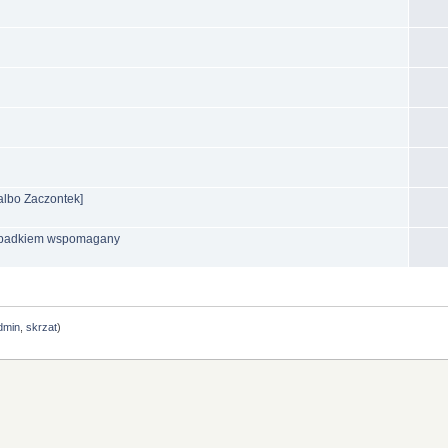
albo Zaczontek]
rzypadkiem wspomagany
dmin
,
skrzat
)