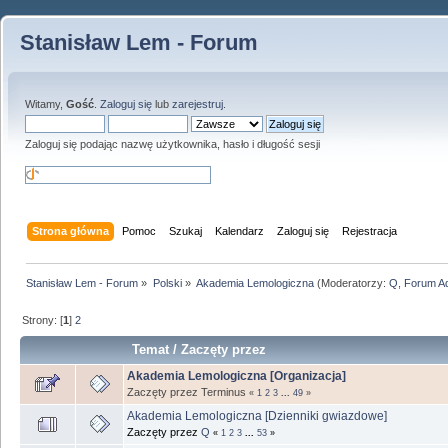
Stanisław Lem - Forum
Witamy,
Gość
.
Zaloguj się
lub
zarejestruj
.
Zaloguj się podając nazwę użytkownika, hasło i długość sesji
Strona główna
Pomoc
Szukaj
Kalendarz
Zaloguj się
Rejestracja
Stanisław Lem - Forum
»
Polski
»
Akademia Lemologiczna
(Moderatorzy:
Q
,
Forum A
Strony: [
1
]
2
Temat
/
Zaczęty przez
Akademia Lemologiczna [Organizacja]
Zaczęty przez Terminus
«
1
2
3
...
49
»
Akademia Lemologiczna [Dzienniki gwiazdowe]
Zaczęty przez
Q
«
1
2
3
...
53
»