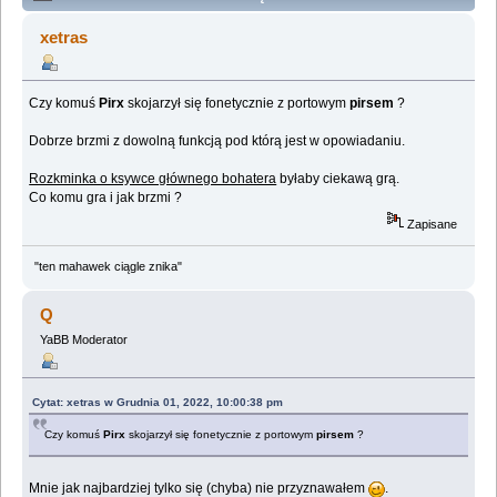
Lemologiczna [Opowieści o pilocie Pirxie], czyli Zawód
xetras
pilota (Przeczytany 360825 razy)
Czy komuś
Pirx
skojarzył się fonetycznie z portowym
pirsem
?
Dobrze brzmi z dowolną funkcją pod którą jest w opowiadaniu.
Rozkminka o ksywce głównego bohatera
byłaby ciekawą grą.
Co komu gra i jak brzmi ?
Zapisane
"ten mahawek ciągle znika"
Q
YaBB Moderator
Cytat: xetras w Grudnia 01, 2022, 10:00:38 pm
Czy komuś
Pirx
skojarzył się fonetycznie z portowym
pirsem
?
Mnie jak najbardziej tylko się (chyba) nie przyznawałem
.