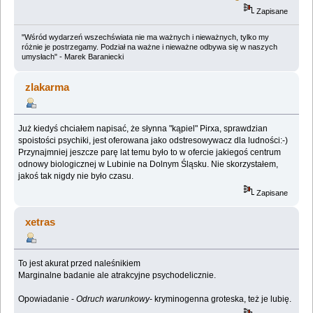
Zapisane
"Wśród wydarzeń wszechświata nie ma ważnych i nieważnych, tylko my
różnie je postrzegamy. Podział na ważne i nieważne odbywa się w naszych
umysłach" - Marek Baraniecki
zlakarma
Już kiedyś chciałem napisać, że słynna "kąpiel" Pirxa, sprawdzian
spoistości psychiki, jest oferowana jako odstresowywacz dla ludności:-)
Przynajmniej jeszcze parę lat temu było to w ofercie jakiegoś centrum
odnowy biologicznej w Lubinie na Dolnym Śląsku. Nie skorzystałem,
jakoś tak nigdy nie było czasu.
Zapisane
xetras
To jest akurat przed naleśnikiem
Marginalne badanie ale atrakcyjne psychodelicznie.
Opowiadanie -
Odruch warunkowy
- kryminogenna groteska, też je lubię.