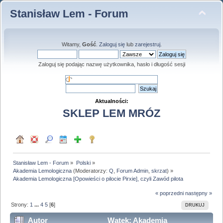
Stanisław Lem - Forum
Witamy,
Gość
.
Zaloguj się
lub
zarejestruj
.
Zaloguj się podając nazwę użytkownika, hasło i długość sesji
Aktualności:
SKLEP LEM MRÓZ
Stanisław Lem - Forum
»
Polski
»
Akademia Lemologiczna
(Moderatorzy:
Q
,
Forum Admin
,
skrzat
) »
Akademia Lemologiczna [Opowieści o pilocie Pirxie], czyli Zawód pilota
« poprzedni
następny »
Strony:
1
...
4
5
[
6
]
DRUKUJ
Autor
Wątek: Akademia