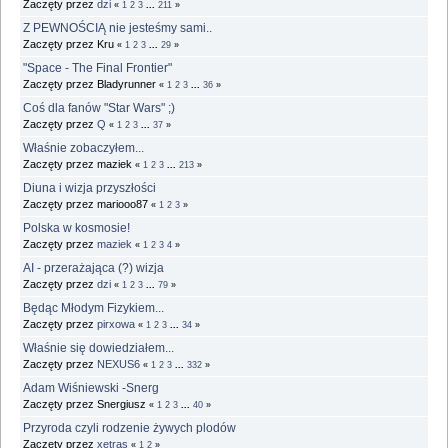
Zaczęty przez
dzi
«
1
2
3
...
211
»
Z PEWNOŚCIĄ nie jesteśmy sami..
Zaczęty przez Kru
«
1
2
3
...
29
»
"Space - The Final Frontier"
Zaczęty przez Bladyrunner
«
1
2
3
...
36
»
Coś dla fanów "Star Wars" ;)
Zaczęty przez
Q
«
1
2
3
...
37
»
Właśnie zobaczyłem...
Zaczęty przez maziek
«
1
2
3
...
213
»
Diuna i wizja przyszłości
Zaczęty przez mariooo87
«
1
2
3
»
Polska w kosmosie!
Zaczęty przez
maziek
«
1
2
3
4
»
AI - przerażająca (?) wizja
Zaczęty przez
dzi
«
1
2
3
...
79
»
Będąc Młodym Fizykiem...
Zaczęty przez
pirxowa
«
1
2
3
...
34
»
Właśnie się dowiedziałem...
Zaczęty przez
NEXUS6
«
1
2
3
...
332
»
Adam Wiśniewski -Snerg
Zaczęty przez Snergiusz
«
1
2
3
...
40
»
Przyroda czyli rodzenie żywych plodów
Zaczęty przez
xetras
«
1
2
»