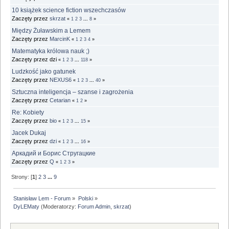
10 książek science fiction wszechczasów
Zaczęty przez
skrzat
«
1
2
3
...
8
»
Między Żuławskim a Lemem
Zaczęty przez
MarcinK
«
1
2
3
4
»
Matematyka królowa nauk ;)
Zaczęty przez dzi
«
1
2
3
...
118
»
Ludzkość jako gatunek
Zaczęty przez
NEXUS6
«
1
2
3
...
40
»
Sztuczna inteligencja – szanse i zagrożenia
Zaczęty przez
Cetarian
«
1
2
»
Re: Kobiety
Zaczęty przez
bio
«
1
2
3
...
15
»
Jacek Dukaj
Zaczęty przez
dzi
«
1
2
3
...
16
»
Аркадий и Борис Стругацкие
Zaczęty przez
Q
«
1
2
3
»
Strony: [
1
]
2
3
...
9
Stanisław Lem - Forum
»
Polski
»
DyLEMaty
(Moderatorzy:
Forum Admin
,
skrzat
)