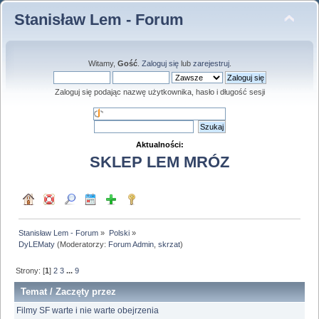
Stanisław Lem - Forum
Witamy,
Gość
.
Zaloguj się
lub
zarejestruj
.
Zaloguj się podając nazwę użytkownika, hasło i długość sesji
Aktualności:
SKLEP LEM MRÓZ
Stanisław Lem - Forum
»
Polski
»
DyLEMaty
(Moderatorzy:
Forum Admin
,
skrzat
)
Strony: [
1
]
2
3
...
9
Temat
/
Zaczęty przez
Filmy SF warte i nie warte obejrzenia