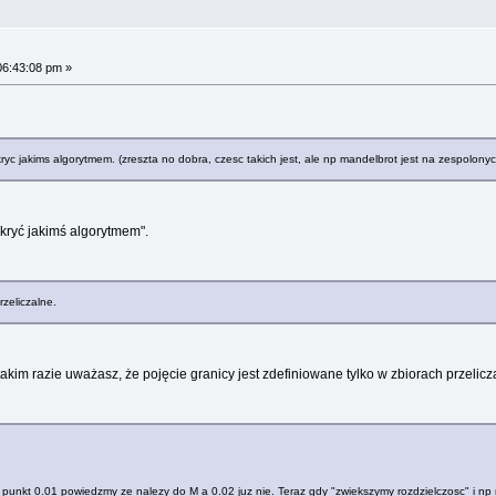
06:43:08 pm »
ryc jakims algorytmem. (zreszta no dobra, czesc takich jest, ale np mandelbrot jest na zespolo
okryć jakimś algorytmem".
zeliczalne.
akim razie uważasz, że pojęcie granicy jest zdefiniowane tylko w zbiorach przeli
my, punkt 0.01 powiedzmy ze nalezy do M a 0.02 juz nie. Teraz gdy "zwiekszymy rozdzielczosc" i 