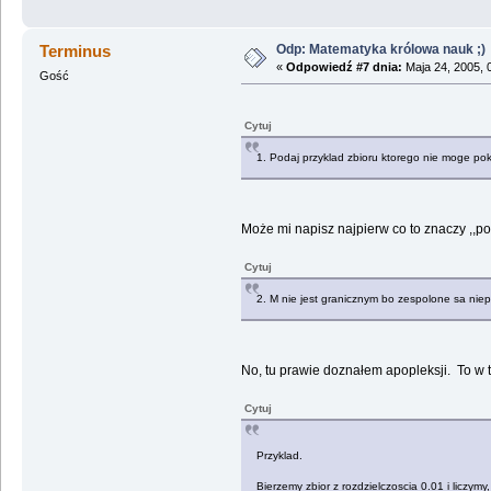
Odp: Matematyka królowa nauk ;)
Terminus
«
Odpowiedź #7 dnia:
Maja 24, 2005, 
Gość
Cytuj
1. Podaj przyklad zbioru ktorego nie moge pok
Może mi napisz najpierw co to znaczy ,,p
Cytuj
2. M nie jest granicznym bo zespolone sa niepr
No, tu prawie doznałem apopleksji. To w t
Cytuj
Przyklad.
Bierzemy zbior z rozdzielczoscia 0.01 i liczy