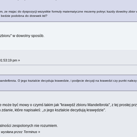
ym, ze majac do dyspozycji wszystkie formuly matematyczne mozemy pokryc kazdy dowolny zbior 
ie bedzie podobna do drzewek itd?
zbioru" w dowolny sposób.
01:53:19 pm »
ndelbrota. O jego ksztalcie decyduja krawedzie, i podjecie decyzji na krawedzi czy punkt nalezy d
ie może być mowy o czymś takim jak ''krawędź zbioru Mandelbrota", z tej prostej prz
zdanie, które napisałeś: ,,o jego kształcie decydują krawędzie".
czalności zespolonych nie rozumiem.
m wysłana przez Terminus
»