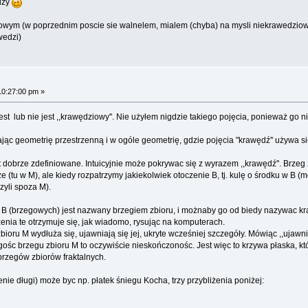
edzy
owym (w poprzednim poscie sie walnelem, mialem (chyba) na mysli niekrawedziowy
wedzi)
10:27:00 pm »
est lub nie jest ,,krawędziowy''. Nie użyłem nigdzie takiego pojęcia, ponieważ go
jając geometrię przestrzenną i w ogóle geometrię, gdzie pojęcia "krawędź'' używa się 
 dobrze zdefiniowane. Intuicyjnie może pokrywac się z wyrazem ,,krawędź''. Brzeg 
e (tu w M), ale kiedy rozpatrzymy jakiekolwiek otoczenie B, tj. kulę o środku w B (m
zyli spoza M).
 B (brzegowych) jest nazwany brzegiem zbioru, i możnaby go od biedy nazywac kraw
iżenia te otrzymuje się, jak wiadomo, rysując na komputerach.
bioru M wydłuża się, ujawniają się jej, ukryte wcześniej szczegóły. Mówiąc ,,ujawn
ośc brzegu zbioru M to oczywiście nieskończonośc. Jest więc to krzywa płaska, k
rzegów zbiorów fraktalnych.
ie długi) może byc np. płatek śniegu Kocha, trzy przybliżenia poniżej: