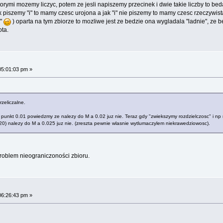
ymi mozemy liczyc, potem ze jesli napiszemy przecinek i dwie takie liczby to beda t
k piszemy "i" to mamy czesc urojona a jak "i" nie piszemy to mamy czesc rzeczywis
a"
) oparta na tym zbiorze to mozliwe jest ze bedzie ona wygladala "ladnie", ze bed
ta.
05:01:03 pm »
zeliczalne.
my, punkt 0.01 powiedzmy ze nalezy do M a 0.02 juz nie. Teraz gdy "zwiekszymy rozdzielczosc" i 
20) nalezy do M a 0.025 juz nie. (zreszta pewnie wlasnie wytlumaczylem niekrawedziowosc).
roblem nieograniczoności zbioru.
06:26:43 pm »