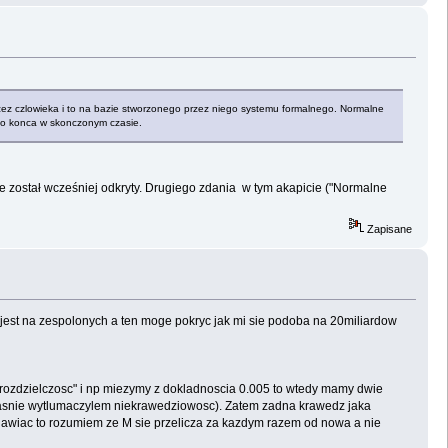
przez czlowieka i to na bazie stworzonego przez niego systemu formalnego. Normalne
 do konca w skonczonym czasie.
o nie został wcześniej odkryty. Drugiego zdania w tym akapicie ("Normalne
Zapisane
t jest na zespolonych a ten moge pokryc jak mi sie podoba na 20miliardow
y rozdzielczosc" i np miezymy z dokladnoscia 0.005 to wtedy mamy dwie
 wlasnie wytlumaczylem niekrawedziowosc). Zatem zadna krawedz jaka
tanawiac to rozumiem ze M sie przelicza za kazdym razem od nowa a nie