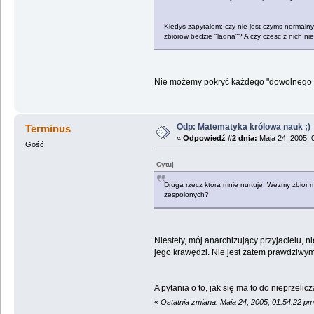
Kiedys zapytalem: czy nie jest czyms normaln
zbiorow bedzie "ladna"? A czy czesc z nich n
Nie możemy pokryć każdego "dowolnego 
Odp: Matematyka królowa nauk ;)
Terminus
«
Odpowiedź #2 dnia:
Maja 24, 2005, 
Gość
Cytuj
Druga rzecz ktora mnie nurtuje. Wezmy zbior ma
zespolonych?
Niestety, mój anarchizujący przyjacielu, n
jego krawędzi. Nie jest zatem prawdziwym 
A pytania o to, jak się ma to do nieprzeli
«
Ostatnia zmiana: Maja 24, 2005, 01:54:22 p