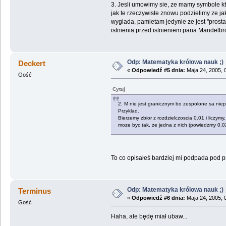
3. Jesli umowimy sie, ze mamy symbole ktor
jak te rzeczywiste znowu podzielimy ze ja
wyglada, pamietam jedynie ze jest "prost
istnienia przed istnieniem pana Mandelbro
Odp: Matematyka królowa nauk ;)
Deckert
«
Odpowiedź #5 dnia:
Maja 24, 2005, 
Gość
Cytuj
2. M nie jest granicznym bo zespolone sa niepr
Przyklad.
Bierzemy zbior z rozdzielczoscia 0.01 i liczy
moze byc tak, ze jedna z nich (powiedzmy 0.0
To co opisałeś bardziej mi podpada pod p
Odp: Matematyka królowa nauk ;)
Terminus
«
Odpowiedź #6 dnia:
Maja 24, 2005, 
Gość
Haha, ale będę miał ubaw...