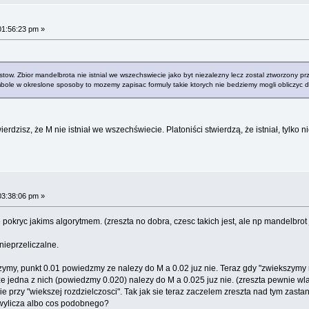
01:56:23 pm »
istow. Zbior mandelbrota nie istnial we wszechswiecie jako byt niezalezny lecz zostal ztworzony 
mbole w okreslone sposoby to mozemy zapisac formuly takie ktorych nie bedziemy mogli obliczyc
wierdzisz, że M nie istniał we wszechświecie. Platoniści stwierdzą, że istniał, tylk
03:38:06 pm »
 pokryc jakims algorytmem. (zreszta no dobra, czesc takich jest, ale np mandelbro
nieprzeliczalne.
liczymy, punkt 0.01 powiedzmy ze nalezy do M a 0.02 juz nie. Teraz gdy "zwiekszym
, ze jedna z nich (powiedzmy 0.020) nalezy do M a 0.025 juz nie. (zreszta pewnie
ie przy "wiekszej rozdzielczosci". Tak jak sie teraz zaczelem zreszta nad tym zas
h wylicza albo cos podobnego?