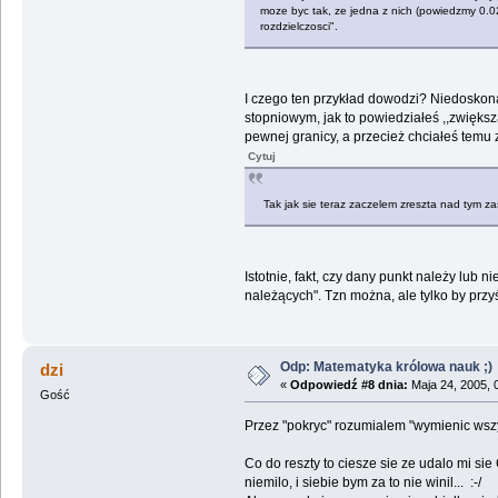
moze byc tak, ze jedna z nich (powiedzmy 0.02
rozdzielczosci".
I czego ten przykład dowodzi? Niedoskona
stopniowym, jak to powiedziałeś ,,zwiększ
pewnej granicy, a przecież chciałeś temu za
Cytuj
Tak jak sie teraz zaczelem zreszta nad tym z
Istotnie, fakt, czy dany punkt należy lub 
należących". Tzn można, ale tylko by przyś
Odp: Matematyka królowa nauk ;)
dzi
«
Odpowiedź #8 dnia:
Maja 24, 2005, 
Gość
Przez "pokryc" rozumialem "wymienic wszy
Co do reszty to ciesze sie ze udalo mi s
niemilo, i siebie bym za to nie winil... :-/