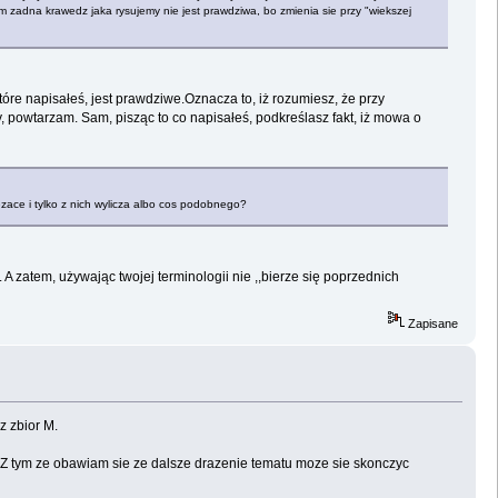
 zadna krawedz jaka rysujemy nie jest prawdziwa, bo zmienia sie przy "wiekszej
re napisałeś, jest prawdziwe.Oznacza to, iż rozumiesz, że przy
y, powtarzam. Sam, pisząc to co napisałeś, podkreślasz fakt, iż mowa o
zace i tylko z nich wylicza albo cos podobnego?
 A zatem, używając twojej terminologii nie ,,bierze się poprzednich
Zapisane
z zbior M.
Z tym ze obawiam sie ze dalsze drazenie tematu moze sie skonczyc