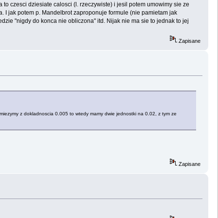
o czesci dziesiate calosci (l. rzeczywiste) i jesil potem umowimy sie ze
ta. I jak potem p. Mandelbrot zaproponuje formule (nie pamietam jak
zie "nigdy do konca nie obliczona" itd. Nijak nie ma sie to jednak to jej
Zapisane
np miezymy z dokladnoscia 0.005 to wtedy mamy dwie jednostki na 0.02, z tym ze
Zapisane