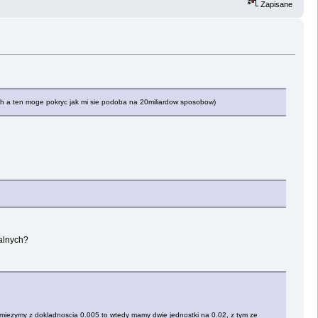
Zapisane
nych a ten moge pokryc jak mi sie podoba na 20miliardow sposobow)
czalnych?
np miezymy z dokladnoscia 0.005 to wtedy mamy dwie jednostki na 0.02, z tym ze