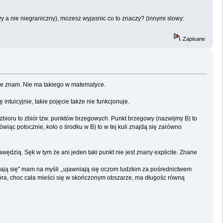
 a nie niegraniczny), mozesz wyjasnic co to znaczy? (innymi slowy:
Zapisane
 nie znam. Nie ma takiego w matematyce.
intuicyjnie, takie pojęcie także nie funkcjonuje.
zbioru to zbiór tzw. punktów brzegowych. Punkt brzegowy (nazwijmy B) to
ówiąc potocznie, koło o środku w B) to w tej kuli znajdą się zarówno
ędzią. Sęk w tym że ani jeden taki punkt nie jest znany explicite. Znane
iają się'' mam na myśli ,,ujawniają się oczom ludzkim za pośrednictwem
tóra, choc cała mieści się w skończonym obszarze, ma długośc równą