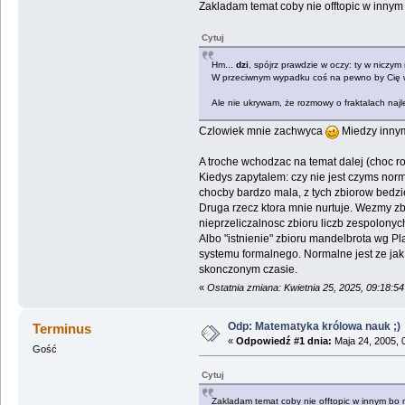
Zakladam temat coby nie offtopic w innym
Cytuj
Hm...
dzi
, spójrz prawdzie w oczy: ty w niczym
W przeciwnym wypadku coś na pewno by Cię w 
Ale nie ukrywam, że rozmowy o fraktalach najl
Czlowiek mnie zachwyca
Miedzy innymi
A troche wchodzac na temat dalej (choc rob
Kiedys zapytalem: czy nie jest czyms no
chocby bardzo mala, z tych zbiorow bedzi
Druga rzecz ktora mnie nurtuje. Wezmy zbi
nieprzeliczalnosc zbioru liczb zespolonyc
Albo "istnienie" zbioru mandelbrota wg Pl
systemu formalnego. Normalne jest ze ja
skonczonym czasie.
«
Ostatnia zmiana: Kwietnia 25, 2025, 09:18:5
Odp: Matematyka królowa nauk ;)
Terminus
«
Odpowiedź #1 dnia:
Maja 24, 2005, 
Gość
Cytuj
Zakladam temat coby nie offtopic w innym bo 