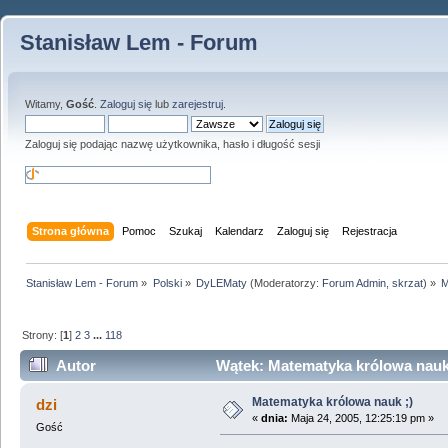
Stanisław Lem - Forum
Witamy,
Gość
.
Zaloguj się
lub
zarejestruj
.
Zaloguj się podając nazwę użytkownika, hasło i długość sesji
Strona główna
Pomoc
Szukaj
Kalendarz
Zaloguj się
Rejestracja
Stanisław Lem - Forum
»
Polski
»
DyLEMaty
(Moderatorzy:
Forum Admin
,
skrzat
) »
M
Strony: [
1
]
2
3
...
118
Autor
Wątek: Matematyka królowa nauk 
Matematyka królowa nauk ;)
dzi
«
dnia:
Maja 24, 2005, 12:25:19 pm »
Gość