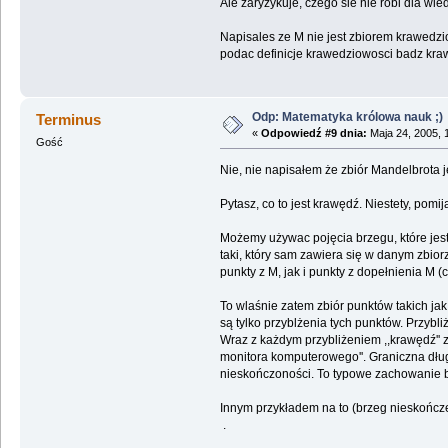
Ale zaryzykuje, czego sie nie robi dla wi
Napisales ze M nie jest zbiorem krawedzi
podac definicje krawedziowosci badz kra
Odp: Matematyka królowa nauk ;)
Terminus
«
Odpowiedź #9 dnia:
Maja 24, 2005, 
Gość
Nie, nie napisałem że zbiór Mandelbrota j
Pytasz, co to jest krawędź. Niestety, pomi
Możemy używac pojęcia brzegu, które jest
taki, który sam zawiera się w danym zbiorz
punkty z M, jak i punkty z dopełnienia M (c
To wlaśnie zatem zbiór punktów takich jak
są tylko przyblżenia tych punktów. Przybl
Wraz z każdym przybliżeniem ,,krawędź'' z
monitora komputerowego''. Graniczna dług
nieskończoności. To typowe zachowanie b
Innym przykładem na to (brzeg nieskończen
.