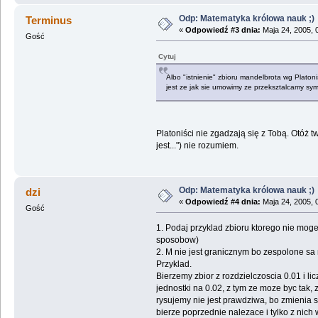
Odp: Matematyka królowa nauk ;)
Terminus
«
Odpowiedź #3 dnia:
Maja 24, 2005, 
Gość
Cytuj
Albo "istnienie" zbioru mandelbrota wg Platon
jest ze jak sie umowimy ze przeksztalcamy sy
Platoniści nie zgadzają się z Tobą. Otóż t
jest...") nie rozumiem.
Odp: Matematyka królowa nauk ;)
dzi
«
Odpowiedź #4 dnia:
Maja 24, 2005, 
Gość
1. Podaj przyklad zbioru ktorego nie moge
sposobow)
2. M nie jest granicznym bo zespolone sa 
Przyklad.
Bierzemy zbior z rozdzielczoscia 0.01 i 
jednostki na 0.02, z tym ze moze byc tak
rysujemy nie jest prawdziwa, bo zmienia s
bierze poprzednie nalezace i tylko z nic