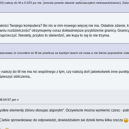
0) nalezy do M a 0.025 juz nie. (zreszta pewnie wlasnie wytlumaczylem niekrawedziowosc). Zatem
łości Twojego komputera? Bo nic w nim nowego więcej nie ma. Ostatnie zdanie, któ
aniu rozdzielczości'' otrzymujemy coraz dokładniejsze przybliżenie granicy. Granic
przeczyć. Niestety, przykro to stwierdzić, ale kupy to się to nie trzyma.
astanawiac to rozumiem ze M sie przelicza za kazdym razem od nowa a nie bierze poprzednie nale
nie należy do M nie ma nic wspólnego z tym, czy należą doń jakiekolwiek inne punkty.
pieszyć obliczenia,.
08:04:57 pm »
stkie elementy zbioru stosujac algorytm". Oczywiscie mozna wymienic czesc - patr
ie Ciebie sprowokowac do odpowiedzi, dowiedzialem sie dzieki temu kilku rzeczy