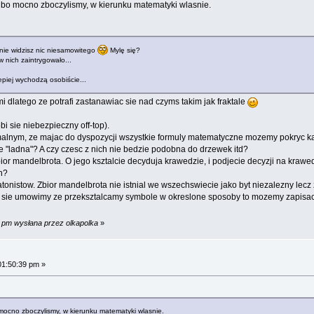
 bo mocno zboczylismy, w kierunku matematyki wlasnie.
 nie widzisz nic niesamowitego
Mylę się?
nich zaintrygowało...
epiej wychodzą osobiście...
 dlatego ze potrafi zastanawiac sie nad czyms takim jak fraktale
i sie niebezpieczny off-top).
rmalnym, ze majac do dyspozycji wszystkie formuly matematyczne mozemy pokryc k
e "ladna"? A czy czesc z nich nie bedzie podobna do drzewek itd?
or mandelbrota. O jego ksztalcie decyduja krawedzie, i podjecie decyzji na krawedz
h?
atonistow. Zbior mandelbrota nie istnial we wszechswiecie jako byt niezalezny lecz
k sie umowimy ze przeksztalcamy symbole w okreslone sposoby to mozemy zapisac f
4 pm wysłana przez olkapolka
»
01:50:39 pm »
mocno zboczylismy, w kierunku matematyki wlasnie.