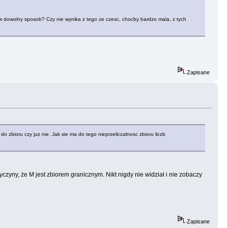
w dowolny sposob? Czy nie wynika z tego ze czesc, chocby bardzo mala, z tych
Zapisane
o zbioru czy juz nie. Jak sie ma do tego nieprzeliczalnosc zbioru liczb
yczyny, że M jest zbiorem granicznym. Nikt nigdy nie widział i nie zobaczy
Zapisane