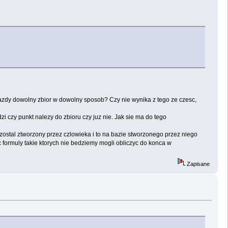
azdy dowolny zbior w dowolny sposob? Czy nie wynika z tego ze czesc,
i czy punkt nalezy do zbioru czy juz nie. Jak sie ma do tego
 zostal ztworzony przez czlowieka i to na bazie stworzonego przez niego
ormuly takie ktorych nie bedziemy mogli obliczyc do konca w
Zapisane