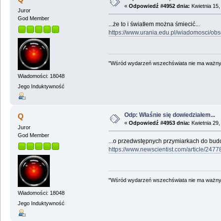
«
Odpowiedź #4952 dnia:
Kwietnia 15,
Juror
God Member
...że to i światłem można śmiecić...
https://www.urania.edu.pl/wiadomosci/ob
"Wśród wydarzeń wszechświata nie ma ważnych
Wiadomości: 18048
Jego Induktywność
Odp: Właśnie się dowiedziałem...
Q
«
Odpowiedź #4953 dnia:
Kwietnia 29,
Juror
God Member
...o przedwstępnych przymiarkach do bud
https://www.newscientist.com/article/2477
"Wśród wydarzeń wszechświata nie ma ważnych
Wiadomości: 18048
Jego Induktywność