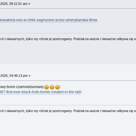
 2025, 09:11:51 am »
serwatoria-eso-w-chile-zagrozone-przez-amerykanska-firme
 i nieważnych, tylko my różnie je postrzegamy. Podział na ważne i nieważne odbywa się 
 2025, 04:46:13 pm »
owy broni czarnodziurowej
:
867-first-ever-black-hole-bomb-created-in-the-lab/
 i nieważnych, tylko my różnie je postrzegamy. Podział na ważne i nieważne odbywa się 