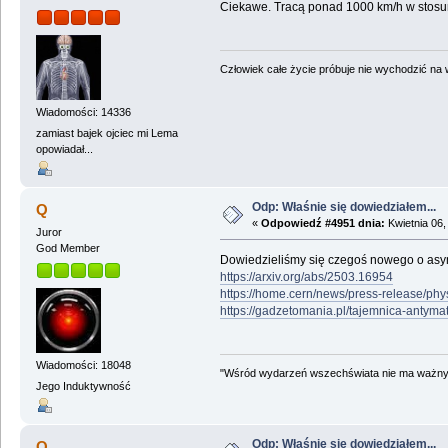
Ciekawe. Tracą ponad 1000 km/h w stosun
Człowiek całe życie próbuje nie wychodzić na wi
Wiadomości: 14336
zamiast bajek ojciec mi Lema
opowiadał...
Odp: Właśnie się dowiedziałem...
Q
«
Odpowiedź #4951 dnia:
Kwietnia 06,
Juror
God Member
Dowiedzieliśmy się czegoś nowego o asyme
https://arxiv.org/abs/2503.16954
https://home.cern/news/press-release/phy
https://gadzetomania.pl/tajemnica-anty
Wiadomości: 18048
"Wśród wydarzeń wszechświata nie ma ważnych
Jego Induktywność
Odp: Właśnie się dowiedziałem...
Q