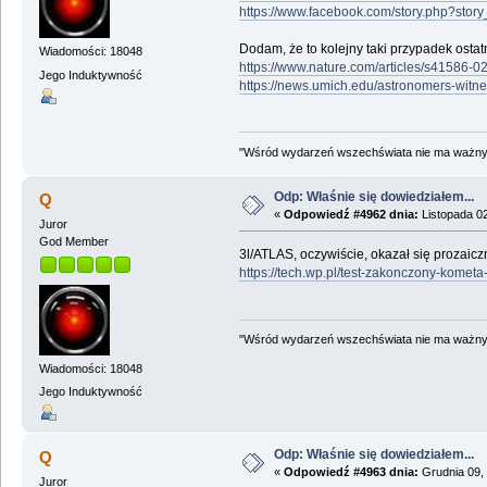
https://www.facebook.com/story.php?st
Dodam, że to kolejny taki przypadek ostat
Wiadomości: 18048
https://www.nature.com/articles/s41586-0
Jego Induktywność
https://news.umich.edu/astronomers-witnes
"Wśród wydarzeń wszechświata nie ma ważnych
Odp: Właśnie się dowiedziałem...
Q
«
Odpowiedź #4962 dnia:
Listopada 02
Juror
God Member
3l/ATLAS, oczywiście, okazał się prozaicz
https://tech.wp.pl/test-zakonczony-kome
"Wśród wydarzeń wszechświata nie ma ważnych
Wiadomości: 18048
Jego Induktywność
Odp: Właśnie się dowiedziałem...
Q
«
Odpowiedź #4963 dnia:
Grudnia 09, 
Juror