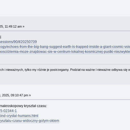
25, 11:49:12 am »
j:
7/sessions/90/#20250709
ogy/echoes-from-the-big-bang-suggest-earth-is-trapped-inside-a-giant-cosmic-void
omosci/ziemia-moze-znajdowac-sie-w-centrum-lokalnej-kosmicznej-pustki-niezwykl
 i nieważnych, tylko my różnie je postrzegamy. Podział na ważne i nieważne odbywa się 
, 2025, 09:10:47 pm »
o makroskopowy kryształ czasu:
025-02344-1
kind-crystal-humans.html
-krysztalu-czasu-widoczny-golym-okiem