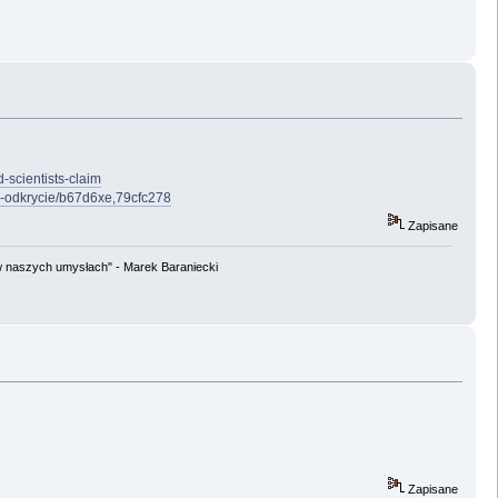
-scientists-claim
e-odkrycie/b67d6xe,79cfc278
Zapisane
w naszych umysłach" - Marek Baraniecki
Zapisane