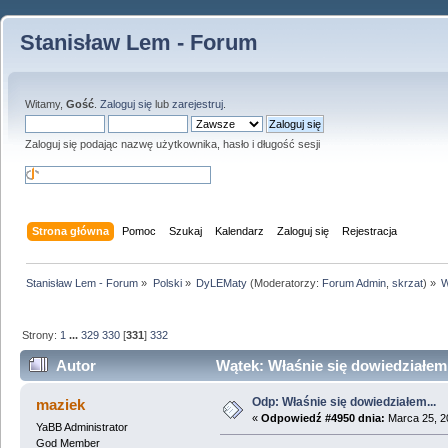
Stanisław Lem - Forum
Witamy,
Gość
.
Zaloguj się
lub
zarejestruj
.
Zaloguj się podając nazwę użytkownika, hasło i długość sesji
Strona główna
Pomoc
Szukaj
Kalendarz
Zaloguj się
Rejestracja
Stanisław Lem - Forum
»
Polski
»
DyLEMaty
(Moderatorzy:
Forum Admin
,
skrzat
) »
W
Strony:
1
...
329
330
[
331
]
332
Autor
Wątek: Właśnie się dowiedziałem.
Odp: Właśnie się dowiedziałem...
maziek
«
Odpowiedź #4950 dnia:
Marca 25, 2
YaBB Administrator
God Member