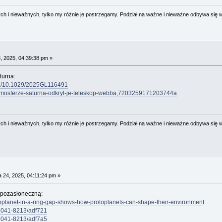
 i nieważnych, tylko my różnie je postrzegamy. Podział na ważne i nieważne odbywa się 
, 2025, 04:39:38 pm »
turna:
doi/10.1029/2025GL116491
w-atmosferze-saturna-odkryl-je-teleskop-webba,7203259171203744a
 i nieważnych, tylko my różnie je postrzegamy. Podział na ważne i nieważne odbywa się 
 24, 2025, 04:11:24 pm »
 pozasłoneczną:
xoplanet-in-a-ring-gap-shows-how-protoplanets-can-shape-their-environment
7/2041-8213/adf721
7/2041-8213/adf7a5