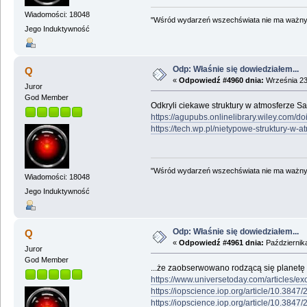
Wiadomości: 18048
"Wśród wydarzeń wszechświata nie ma ważnych
Jego Induktywność
Odp: Właśnie się dowiedziałem...
Q
«
Odpowiedź #4960 dnia:
Września 23
Juror
God Member
Odkryli ciekawe struktury w atmosferze Sa
https://agupubs.onlinelibrary.wiley.com/
https://tech.wp.pl/nietypowe-struktury-
"Wśród wydarzeń wszechświata nie ma ważnych
Wiadomości: 18048
Jego Induktywność
Odp: Właśnie się dowiedziałem...
Q
«
Odpowiedź #4961 dnia:
Października
Juror
God Member
...że zaobserwowano rodzącą się planetę
https://www.universetoday.com/articles/e
https://iopscience.iop.org/article/10.384
https://iopscience.iop.org/article/10.384