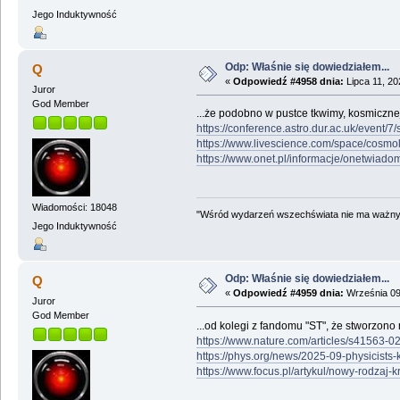
Jego Induktywność
Odp: Właśnie się dowiedziałem...
Q
«
Odpowiedź #4958 dnia:
Lipca 11, 20
Juror
God Member
...że podobno w pustce tkwimy, kosmiczne
https://conference.astro.dur.ac.uk/event/
https://www.livescience.com/space/cosmol
https://www.onet.pl/informacje/onetwiad
Wiadomości: 18048
"Wśród wydarzeń wszechświata nie ma ważnych
Jego Induktywność
Odp: Właśnie się dowiedziałem...
Q
«
Odpowiedź #4959 dnia:
Września 09
Juror
God Member
...od kolegi z fandomu "ST", że stworzon
https://www.nature.com/articles/s41563-
https://phys.org/news/2025-09-physicists-
https://www.focus.pl/artykul/nowy-rodzaj