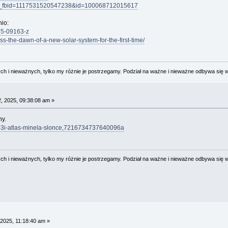
ory_fbid=1117531520547238&id=100068712015617
nio:
25-09163-z
s-the-dawn-of-a-new-solar-system-for-the-first-time/
 i nieważnych, tylko my różnie je postrzegamy. Podział na ważne i nieważne odbywa się 
, 2025, 09:38:08 am »
ny.
ta-3i-atlas-minela-slonce,7216734737640096a
 i nieważnych, tylko my różnie je postrzegamy. Podział na ważne i nieważne odbywa się 
2025, 11:18:40 am »