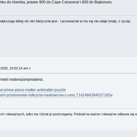
ku do równika, prawie 900 do Cape Canaveral i 600 do Bajkonuru.
ększego idiotę niż nim faktycznie jest - i przeważnie to mu się nie udaje (moje, z życia).
 2025, 10:02:14 am »
trii materia/antymateria:
sics/new-piece-matter-antimatter-puzzle
materii-przelomowe-odkrycia-naukowcow-z-cern,7142466394037185a
 i nieważnych, tylko my różnie je postrzegamy. Podział na ważne i nieważne odbywa się 