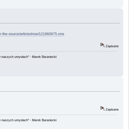
-for-the-source/articleshow/121860675.cms
Zapisane
w naszych umysłach" - Marek Baraniecki
Zapisane
w naszych umysłach" - Marek Baraniecki