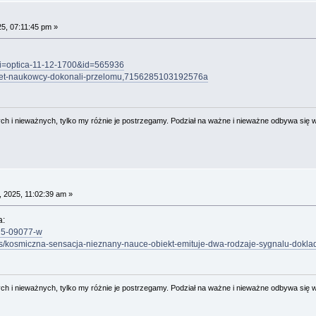
5, 07:11:45 pm »
m?uri=optica-11-12-1700&id=565936
nternet-naukowcy-dokonali-przelomu,7156285103192576a
 i nieważnych, tylko my różnie je postrzegamy. Podział na ważne i nieważne odbywa się 
 2025, 11:02:39 am »
a:
025-09077-w
os/kosmiczna-sensacja-nieznany-nauce-obiekt-emituje-dwa-rodzaje-sygnalu-doklad
 i nieważnych, tylko my różnie je postrzegamy. Podział na ważne i nieważne odbywa się 