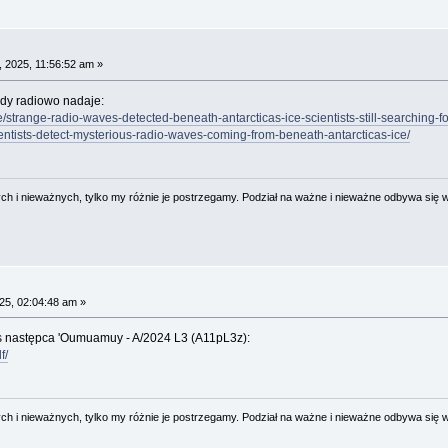
 2025, 11:56:52 am »
ydy radiowo nadaje:
ce/strange-radio-waves-detected-beneath-antarcticas-ice-scientists-still-searching
entists-detect-mysterious-radio-waves-coming-from-beneath-antarcticas-ice/
 i nieważnych, tylko my różnie je postrzegamy. Podział na ważne i nieważne odbywa się 
25, 02:04:48 am »
s następca 'Oumuamuy - A/2024 L3 (A11pL3z):
f/
 i nieważnych, tylko my różnie je postrzegamy. Podział na ważne i nieważne odbywa się 