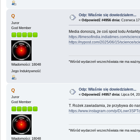
Odp: Właśnie się dowiedziałem...
Q
«
Odpowiedź #4956 dnia:
Czerwca 17,
Juror
God Member
Media donoszą, że coś spod lodu Antarkt
https://timesofindia.indiatimes.com/scien
https://nypost.com/2025/06/15/science/sci
"Wśród wydarzeń wszechświata nie ma ważnych
Wiadomości: 18048
Jego Induktywność
Odp: Właśnie się dowiedziałem...
Q
«
Odpowiedź #4957 dnia:
Lipca 04, 20
Juror
God Member
T. Rożek zawiadamia, że przybywa do na
https://www.instagram.com/p/DLowr3SPTd
"Wśród wydarzeń wszechświata nie ma ważnych
Wiadomości: 18048