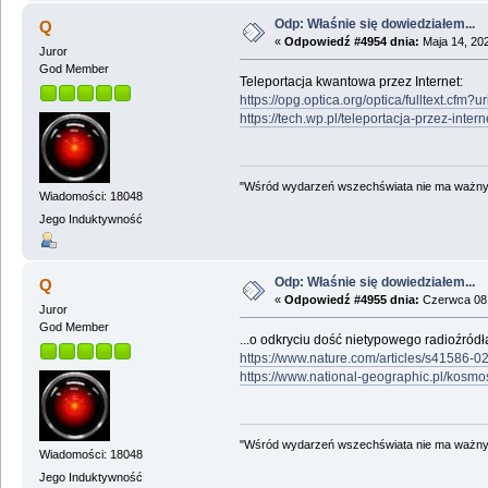
Odp: Właśnie się dowiedziałem...
Q
«
Odpowiedź #4954 dnia:
Maja 14, 202
Juror
God Member
Teleportacja kwantowa przez Internet:
https://opg.optica.org/optica/fulltext.cf
https://tech.wp.pl/teleportacja-przez-i
"Wśród wydarzeń wszechświata nie ma ważnych
Wiadomości: 18048
Jego Induktywność
Odp: Właśnie się dowiedziałem...
Q
«
Odpowiedź #4955 dnia:
Czerwca 08,
Juror
God Member
...o odkryciu dość nietypowego radioźródł
https://www.nature.com/articles/s41586-
https://www.national-geographic.pl/kosm
"Wśród wydarzeń wszechświata nie ma ważnych
Wiadomości: 18048
Jego Induktywność