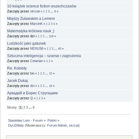
10 książek science fiction wszechczasów
Zaczęty przez
skrzat
«
1
2
3
...
8
»
Między Żuławskim a Lemem
Zaczęty przez
MarcinK
«
1
2
3
4
»
Matematyka królowa nauk ;)
Zaczęty przez dzi
«
1
2
3
...
118
»
Ludzkość jako gatunek
Zaczęty przez
NEXUS6
«
1
2
3
...
40
»
Sztuczna inteligencja – szanse i zagrożenia
Zaczęty przez
Cetarian
«
1
2
»
Re: Kobiety
Zaczęty przez
bio
«
1
2
3
...
15
»
Jacek Dukaj
Zaczęty przez
dzi
«
1
2
3
...
16
»
Аркадий и Борис Стругацкие
Zaczęty przez
Q
«
1
2
3
»
Strony: [
1
]
2
3
...
9
Stanisław Lem - Forum
»
Polski
»
DyLEMaty
(Moderatorzy:
Forum Admin
,
skrzat
)