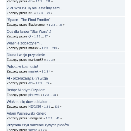
Zaczęty przez
dzi
«
1
2
3
...
211
»
Z PEWNOŚCIĄ nie jesteśmy sami..
Zaczęty przez Kru
«
1
2
3
...
29
»
"Space - The Final Frontier"
Zaczęty przez Bladyrunner
«
1
2
3
...
36
»
Coś dla fanów "Star Wars" ;)
Zaczęty przez
Q
«
1
2
3
...
37
»
Właśnie zobaczyłem...
Zaczęty przez maziek
«
1
2
3
...
213
»
Diuna i wizja przyszłości
Zaczęty przez mariooo87
«
1
2
3
»
Polska w kosmosie!
Zaczęty przez
maziek
«
1
2
3
4
»
AI - przerażająca (?) wizja
Zaczęty przez
dzi
«
1
2
3
...
79
»
Będąc Młodym Fizykiem...
Zaczęty przez
pirxowa
«
1
2
3
...
34
»
Właśnie się dowiedziałem...
Zaczęty przez
NEXUS6
«
1
2
3
...
332
»
Adam Wiśniewski -Snerg
Zaczęty przez Snergiusz
«
1
2
3
...
40
»
Przyroda czyli rodzenie żywych plodów
Zaczęty przez
xetras
«
1
2
»