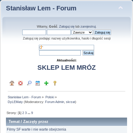
Stanisław Lem - Forum
Witamy,
Gość
.
Zaloguj się
lub
zarejestruj
.
Zaloguj się podając nazwę użytkownika, hasło i długość sesji
Aktualności:
SKLEP LEM MRÓZ
Stanisław Lem - Forum
»
Polski
»
DyLEMaty
(Moderatorzy:
Forum Admin
,
skrzat
)
Strony: [
1
]
2
3
...
9
Temat
/
Zaczęty przez
Filmy SF warte i nie warte obejrzenia