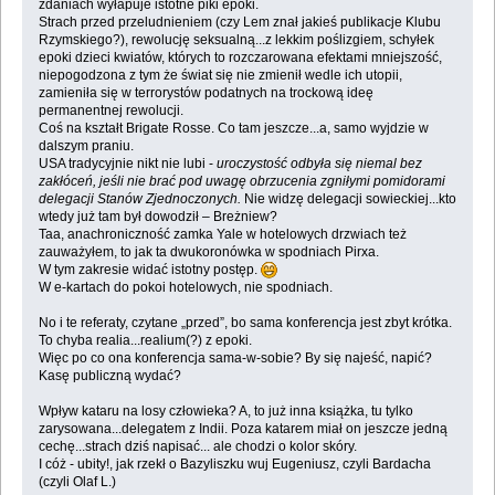
zdaniach wyłapuje istotne piki epoki.
Strach przed przeludnieniem (czy Lem znał jakieś publikacje Klubu
Rzymskiego?), rewolucję seksualną...z lekkim poślizgiem, schyłek
epoki dzieci kwiatów, których to rozczarowana efektami mniejszość,
niepogodzona z tym że świat się nie zmienił wedle ich utopii,
zamieniła się w terrorystów podatnych na trockową ideę
permanentnej rewolucji.
Coś na kształt Brigate Rosse. Co tam jeszcze...a, samo wyjdzie w
dalszym praniu.
USA tradycyjnie nikt nie lubi -
uroczystość odbyła się niemal bez
zakłóceń, jeśli nie brać pod uwagę obrzucenia zgniłymi pomidorami
delegacji Stanów Zjednoczonych.
Nie widzę delegacji sowieckiej...kto
wtedy już tam był dowodził – Breżniew?
Taa, anachroniczność zamka Yale w hotelowych drzwiach też
zauważyłem, to jak ta dwukoronówka w spodniach Pirxa.
W tym zakresie widać istotny postęp.
W e-kartach do pokoi hotelowych, nie spodniach.
No i te referaty, czytane „przed”, bo sama konferencja jest zbyt krótka.
To chyba realia...realium(?) z epoki.
Więc po co ona konferencja sama-w-sobie? By się najeść, napić?
Kasę publiczną wydać?
Wpływ kataru na losy człowieka? A, to już inna książka, tu tylko
zarysowana...delegatem z Indii. Poza katarem miał on jeszcze jedną
cechę...strach dziś napisać... ale chodzi o kolor skóry.
I cóż - ubity!, jak rzekł o Bazyliszku wuj Eugeniusz, czyli Bardacha
(czyli Olaf L.)