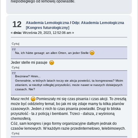
niepodległego od lemowej opowiastki.
12
Akademia Lemologiczna
/
Odp: Akademia Lemologiczna
[Kongres futurologiczny]
«
dnia:
Września 29, 2023, 12:52:06 am »
Cytuj
Na, ich hätte gesagt: an allen Orten, an jeder Stelle
Jeder stelle mi pasuje
Cytuj
Breżniew? Hmm...
Generalnie, w których latach toczy sie akcja powieści, ta kongresowa? Moim
zdaniem, w niezbyt odległej przyszłości, może nawet w naszych dzisiejszych
czasach. Nie?
Masz recht
Pomieszały mi się czas pisania i czas akcji. To zresztą
może być oddzielny temat, bo jak mi się zdaje mamy tu kilka planów
czasowych. Jeden z nich to czas pisania powiastki. Drugi to bliska
przyszłość - ta z policją i bembami. Trzeci - dalsza, z wyśnioną
chemosferą.
Cóż, sam kongres i jego formy organizacyjne dałbym jednak do
czasów lemowych. W każdym razie przedinternetowo, telebimowych.
Cytuj