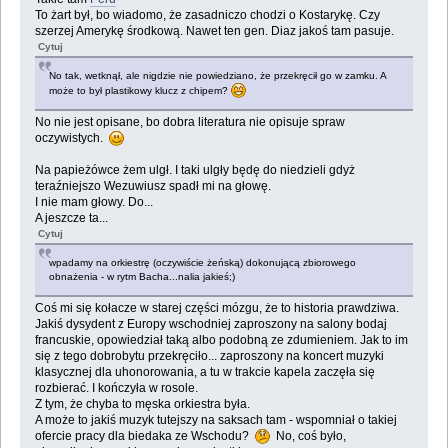
To żart był, bo wiadomo, że zasadniczo chodzi o Kostarykę. Czy
szerzej Amerykę środkową. Nawet ten gen. Diaz jakoś tam pasuje.
Cytuj
No tak, wetknął, ale nigdzie nie powiedziano, że przekręcił go w zamku. A
może to był plastikowy klucz z chipem?
No nie jest opisane, bo dobra literatura nie opisuje spraw
oczywistych.
Na papieżówce żem ulgł. I taki ulgły będę do niedzieli gdyż
teraźniejszo Wezuwiusz spadł mi na głowę.
I nie mam głowy. Do...
A jeszcze ta...
Cytuj
wpadamy na orkiestrę (oczywiście żeńską) dokonującą zbiorowego
obnażenia - w rytm Bacha...nalia jakieś;)
Coś mi się kołacze w starej części mózgu, że to historia prawdziwa.
Jakiś dysydent z Europy wschodniej zaproszony na salony bodaj
francuskie, opowiedział taką albo podobną ze zdumieniem. Jak to im
się z tego dobrobytu przekręciło... zaproszony na koncert muzyki
klasycznej dla uhonorowania, a tu w trakcie kapela zaczęła się
rozbierać. I kończyła w rosole.
Z tym, że chyba to męska orkiestra była.
A może to jakiś muzyk tutejszy na saksach tam - wspomniał o takiej
ofercie pracy dla biedaka ze Wschodu?
No, coś było,