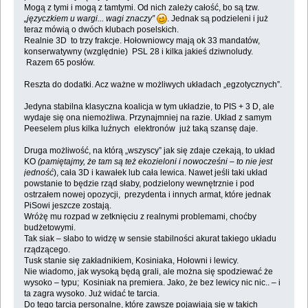
Mogą z tymi i mogą z tamtymi. Od nich zależy całość, bo są tzw.
„języczkiem u wargi... wagi znaczy”
. Jednak są podzieleni i już
teraz mówią o dwóch klubach poselskich.
Realnie 3D to trzy frakcje. Hołowniowcy mają ok 33 mandatów,
konserwatywny (względnie) PSL 28 i kilka jakieś dziwnoludy.
Razem 65 posłów.
Reszta do dodatki. Acz ważne w możliwych układach „egzotycznych”.
Jedyna stabilna klasyczna koalicja w tym układzie, to PIS + 3 D, ale
wydaje się ona niemożliwa. Przynajmniej na razie. Układ z samym
Peeselem plus kilka luźnych elektronów już taką szansę daje.
Druga możliwość, na którą „wszyscy” jak się zdaje czekają, to układ
KO
(pamiętajmy, że tam są też ekozieloni i nowocześni – to nie jest
jedność
), cała 3D i kawałek lub cała lewica. Nawet jeśli taki układ
powstanie to będzie rząd słaby, podzielony wewnętrznie i pod
ostrzałem nowej opozycji, prezydenta i innych armat, które jednak
PiSowi jeszcze zostają.
Wróżę mu rozpad w zetknięciu z realnymi problemami, choćby
budżetowymi.
Tak siak – słabo to widzę w sensie stabilności akurat takiego układu
rządzącego.
Tusk stanie się zakładnikiem, Kosiniaka, Hołowni i lewicy.
Nie wiadomo, jak wysoką będą grali, ale można się spodziewać że
wysoko – typu; Kosiniak na premiera. Jako, że bez lewicy nic nic.. – i
ta zagra wysoko. Już widać te tarcia.
Do tego tarcia personalne, które zawsze pojawiają się w takich