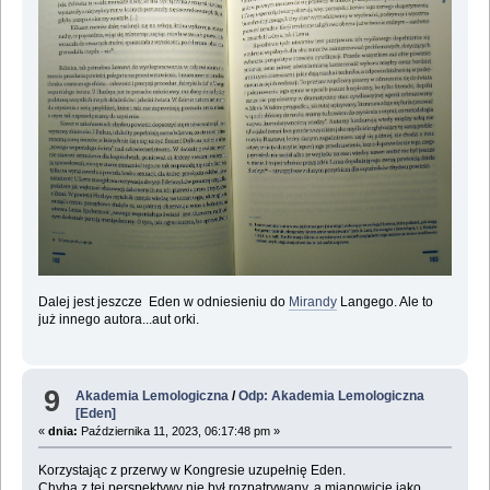
Dalej jest jeszcze Eden w odniesieniu do
Mirandy
Langego. Ale to
już innego autora...aut orki.
9
Akademia Lemologiczna
/
Odp: Akademia Lemologiczna
[Eden]
«
dnia:
Października 11, 2023, 06:17:48 pm »
Korzystając z przerwy w Kongresie uzupełnię Eden.
Chyba z tej perspektywy nie był rozpatrywany, a mianowicie jako