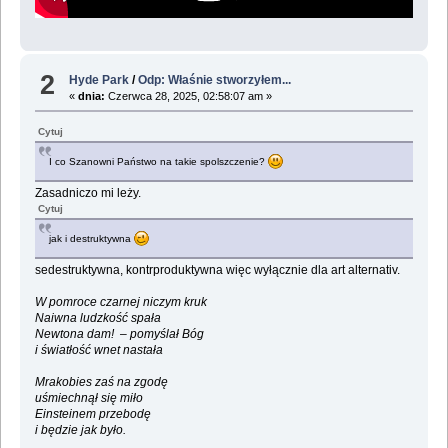
2
Hyde Park
/
Odp: Właśnie stworzyłem...
«
dnia:
Czerwca 28, 2025, 02:58:07 am »
Cytuj
I co Szanowni Państwo na takie spolszczenie?
Zasadniczo mi leży.
Cytuj
jak i destruktywna
sedestruktywna, kontrproduktywna więc wyłącznie dla art alternativ.
W pomroce czarnej niczym kruk
Naiwna ludzkość spała
Newtona dam! – pomyślał Bóg
i światłość wnet nastała
Mrakobies zaś na zgodę
uśmiechnął się miło
Einsteinem przebodę
i będzie jak było.