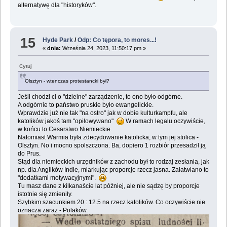
alternatywę dla "historyków".
15
Hyde Park
/
Odp: Co tępora, to mores...!
«
dnia:
Września 24, 2023, 11:50:17 pm »
Cytuj
Olsztyn - wtenczas protestancki był?
Jeśli chodzi ci o "dzielne" zarządzenie, to ono było odgórne.
A odgórnie to państwo pruskie było ewangelickie.
Wprawdzie już nie tak "na ostro" jak w dobie kulturkampfu, ale
katolików jakoś tam "opiłowywano"
W ramach legalu oczywiście,
w końcu to Cesarstwo Niemieckie.
Natomiast Warmia była zdecydowanie katolicka, w tym jej stolica -
Olsztyn. No i mocno spolszczona. Ba, dopiero 1 rozbiór przesadził ją
do Prus.
Stąd dla niemieckich urzędników z zachodu był to rodzaj zesłania, jak
np. dla Anglików Indie, miarkując proporcje rzecz jasna. Załatwiano to
"dodatkami motywacyjnymi".
Tu masz dane z kilkanaście lat później, ale nie sądzę by proporcje
istotnie się zmieniły.
Szybkim szacunkiem 20 : 12.5 na rzecz katolików. Co oczywiście nie
oznacza zaraz - Polaków.