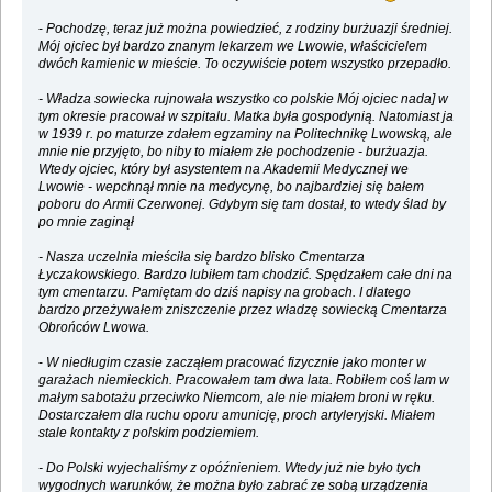
-
Pochodzę, teraz już można powiedzieć, z rodziny burżuazji średniej.
Mój ojciec był bardzo znanym lekarzem we Lwowie, właścicielem
dwóch kamienic w mieście. To oczywiście potem wszystko przepadło.
- Władza sowiecka rujnowała wszystko co polskie Mój ojciec nada] w
tym okresie pracował w szpitalu. Matka była gospodynią. Natomiast ja
w 1939 r. po maturze zdałem egzaminy na Politechnikę Lwowską, ale
mnie nie przyjęto, bo niby to miałem złe pochodzenie - burżuazja.
Wtedy ojciec, który był asystentem na Akademii Medycznej we
Lwowie - wepchnął mnie na medycynę, bo najbardziej się bałem
poboru do Armii Czerwonej. Gdybym się tam dostał, to wtedy ślad by
po mnie zaginął
- Nasza uczelnia mieściła się bardzo blisko Cmentarza
Łyczakowskiego. Bardzo lubiłem tam chodzić. Spędzałem całe dni na
tym cmentarzu. Pamiętam do dziś napisy na grobach. I dlatego
bardzo przeżywałem zniszczenie przez władzę sowiecką Cmentarza
Obrońców Lwowa.
-
W niedługim czasie zacząłem pracować fizycznie jako monter w
garażach niemieckich. Pracowałem tam dwa lata. Robiłem coś lam w
małym sabotażu przeciwko Niemcom, ale nie miałem broni w ręku.
Dostarczałem dla ruchu oporu amunicję, proch artyleryjski. Miałem
stale kontakty z polskim podziemiem.
- Do Polski wyjechaliśmy z opóźnieniem. Wtedy już nie było tych
wygodnych warunków, że można było zabrać ze sobą urządzenia