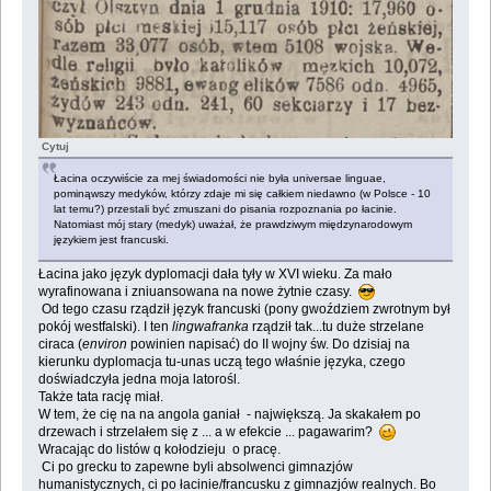
Cytuj
Łacina oczywiście za mej świadomości nie była universae linguae,
pominąwszy medyków, którzy zdaje mi się całkiem niedawno (w Polsce - 10
lat temu?) przestali być zmuszani do pisania rozpoznania po łacinie.
Natomiast mój stary (medyk) uważał, że prawdziwym międzynarodowym
językiem jest francuski.
Łacina jako język dyplomacji dała tyły w XVI wieku. Za mało
wyrafinowana i zniuansowana na nowe żytnie czasy.
Od tego czasu rządził język francuski (pony gwoździem zwrotnym był
pokój westfalski). I ten
lingwafranka
rządził tak...tu duże strzelane
ciraca (
environ
powinien napisać) do II wojny św. Do dzisiaj na
kierunku dyplomacja tu-unas uczą tego właśnie języka, czego
doświadczyła jedna moja latorośl.
Także tata rację miał.
W tem, że cię na na angola ganiał - największą. Ja skakałem po
drzewach i strzelałem się z ... a w efekcie ... pagawarim?
Wracając do listów q kołodzieju o pracę.
Ci po grecku to zapewne byli absolwenci gimnazjów
humanistycznych, ci po łacinie/francusku z gimnazjów realnych. Bo