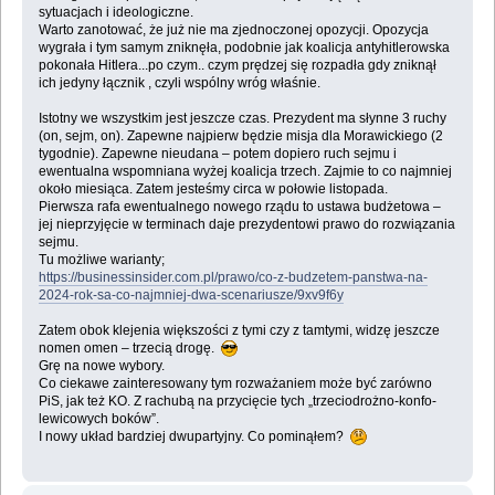
sytuacjach i ideologiczne.
Warto zanotować, że już nie ma zjednoczonej opozycji. Opozycja
wygrała i tym samym zniknęła, podobnie jak koalicja antyhitlerowska
pokonała Hitlera...po czym.. czym prędzej się rozpadła gdy zniknął
ich jedyny łącznik , czyli wspólny wróg właśnie.
Istotny we wszystkim jest jeszcze czas. Prezydent ma słynne 3 ruchy
(on, sejm, on). Zapewne najpierw będzie misja dla Morawickiego (2
tygodnie). Zapewne nieudana – potem dopiero ruch sejmu i
ewentualna wspomniana wyżej koalicja trzech. Zajmie to co najmniej
około miesiąca. Zatem jesteśmy circa w połowie listopada.
Pierwsza rafa ewentualnego nowego rządu to ustawa budżetowa –
jej nieprzyjęcie w terminach daje prezydentowi prawo do rozwiązania
sejmu.
Tu możliwe warianty;
https://businessinsider.com.pl/prawo/co-z-budzetem-panstwa-na-
2024-rok-sa-co-najmniej-dwa-scenariusze/9xv9f6y
Zatem obok klejenia większości z tymi czy z tamtymi, widzę jeszcze
nomen omen – trzecią drogę.
Grę na nowe wybory.
Co ciekawe zainteresowany tym rozważaniem może być zarówno
PiS, jak też KO. Z rachubą na przycięcie tych „trzeciodrożno-konfo-
lewicowych boków”.
I nowy układ bardziej dwupartyjny. Co pominąłem?