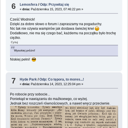
6
Lemosfera
/
Odp: Przywitaj się
«
dnia:
Października 15, 2023, 07:46:22 pm »
Cześć Wodnick!
Dzięki za dobre słowo o forum i zapraszamy na pogaduchy.
Nic tak nie ożywia wampirów jak dostawa świeżej krwi
Dodatkowo, nie ma się czego bać, każdemu na początku było trochę
ciężko.
Cytuj
Wysokiej próżni!
Niskiej pełni!
7
Hyde Park
/
Odp: Co tępora, to mores...!
«
dnia:
Października 14, 2023, 12:25:04 pm »
Po robocie przy sobocie...
Poniekąd w nawiązaniu do maźkoewgo, co wyżej.
Jednak bez roszczeń równościowych, a nawet wręcz przeciwnie.