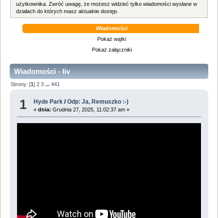
użytkownika. Zwróć uwagę, że możesz widzieć tylko wiadomości wysłane w
działach do których masz aktualnie dostęp.
Wiadomości
Pokaż wątki
Pokaż załączniki
Wiadomości - liv
Strony: [
1
]
2
3
...
441
1
Hyde Park
/
Odp: Ja, Remuszko :-)
«
dnia:
Grudnia 27, 2025, 11:02:37 am »