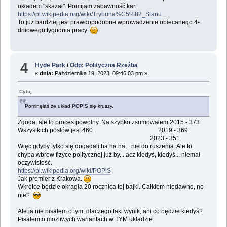
okładem "skazał". Pomijam zabawność kar.
https://pl.wikipedia.org/wiki/Trybuna%C5%82_Stanu
To już bardziej jest prawdopodobne wprowadzenie obiecanego 4-
dniowego tygodnia pracy
4
Hyde Park
/
Odp: Polityczna Rzeźba
«
dnia:
Października 19, 2023, 09:46:03 pm »
Cytuj
Pominęłaś że układ POPIS się kruszy.
Zgoda, ale to proces powolny. Na szybko zsumowałem 2015 - 373
Wszystkich posłów jest 460. 2019 - 369
2023 - 351
Więc gdyby tylko się dogadali ha ha ha... nie do ruszenia. Ale to
chyba wbrew fizyce politycznej już by... acz kiedyś, kiedyś... niemal
oczywistość.
https://pl.wikipedia.org/wiki/POPiS
Jak premier z Krakowa.
Wkrótce będzie okrągła 20 rocznica tej bajki. Całkiem niedawno, no
nie?
Ale ja nie pisałem o tym, dlaczego taki wynik, ani co będzie kiedyś?
Pisałem o możliwych wariantach w TYM układzie.