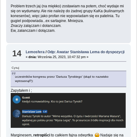
Problem trzech jaj (na miękko) zostawiam na potem, choć wydaje mi
się on wydumany. Ale nie należę do żadnej grupy KaKa (kulinarnych
koneserów), więc jako profan nie wypowiadam się ex patelnia. Tu
gugiel podpowiada...ex sartagine. Mniejsza.
Znaczy załączam i dołanczam.
Ew, załanczam i dołączam.
14
Lemosfera
/
Odp: Awatar Stanisława Lema do dyspozycji
«
dnia:
Września 25, 2023, 10:47:32 pm »
Cytuj
uczestników kongresu przez 'Dariuza Tynskiego' (skąd to nazwisko
wytrzasnął?):
Zapytałem i ;
Marginesem,
retropiści
to całkiem fajna odwyrtka
Nadaje się na