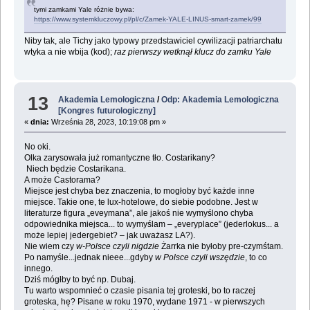
tymi zamkami Yale różnie bywa:
https://www.systemkluczowy.pl/pl/c/Zamek-YALE-LINUS-smart-zamek/99
Niby tak, ale Tichy jako typowy przedstawiciel cywilizacji patriarchatu
wtyka a nie wbija (kod);
raz pierwszy wetknął klucz do zamku Yale
13
Akademia Lemologiczna
/
Odp: Akademia Lemologiczna
[Kongres futurologiczny]
«
dnia:
Września 28, 2023, 10:19:08 pm »
No oki.
Olka zarysowała już romantyczne tło. Costarikany?
Niech będzie Costarikana.
A może Castorama?
Miejsce jest chyba bez znaczenia, to mogłoby być każde inne
miejsce. Takie one, te lux-hotelowe, do siebie podobne. Jest w
literaturze figura „eveymana”, ale jakoś nie wymyślono chyba
odpowiednika miejsca... to wymyślam – „everyplace” (jederlokus... a
może lepiej jedergebiet? – jak uważasz LA?).
Nie wiem czy
w-Polsce czyli nigdzie
Żarrka nie byłoby pre-czymśtam.
Po namyśle...jednak nieee...gdyby
w Polsce czyli wszędzie
, to co
innego.
Dziś mógłby to być np. Dubaj.
Tu warto wspomnieć o czasie pisania tej groteski, bo to raczej
groteska, hę? Pisane w roku 1970, wydane 1971 - w pierwszych