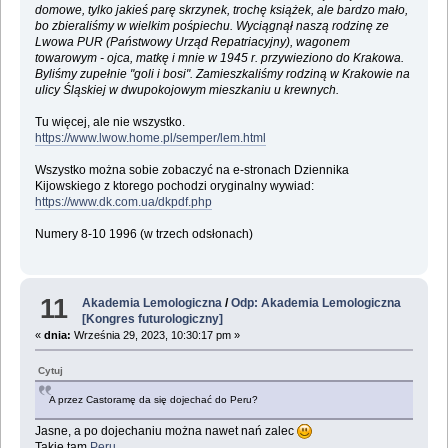
domowe, tylko jakieś parę skrzynek, trochę książek, ale bardzo mało,
bo zbieraliśmy w wielkim pośpiechu. Wyciągnął naszą rodzinę ze
Lwowa PUR (Państwowy Urząd Repatriacyjny), wagonem
towarowym - ojca, matkę i mnie w 1945 r. przywieziono do Krakowa.
Byliśmy zupełnie "goli i bosi". Zamieszkaliśmy rodziną w Krakowie na
ulicy Śląskiej w dwupokojowym mieszkaniu u krewnych.
Tu więcej, ale nie wszystko.
https://www.lwow.home.pl/semper/lem.html
Wszystko można sobie zobaczyć na e-stronach Dziennika
Kijowskiego z ktorego pochodzi oryginalny wywiad:
https://www.dk.com.ua/dkpdf.php
Numery 8-10 1996 (w trzech odsłonach)
11
Akademia Lemologiczna
/
Odp: Akademia Lemologiczna
[Kongres futurologiczny]
«
dnia:
Września 29, 2023, 10:30:17 pm »
Cytuj
A przez Castoramę da się dojechać do Peru?
Jasne, a po dojechaniu można nawet nań zalec
Takie tam
Peru