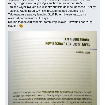
rodzaj przypowieści o tym - "jak zachować się wobec zła"?
Tzn, ten wątek był, ale nie w kontrapunkcie do innej powieści - Aelity"
Tołstoja. Wtedy Eden czymś w rodzaju rodzaju polemiki, by?
Tak rozpatruje sprawę lemolog Stoff. Potem bierze jeszcze na
warsztat porównawczy Huxleya.
Nie ma tego tekstu w necie, zatem zajawkowo... kawałek podrzucę...
cytatem