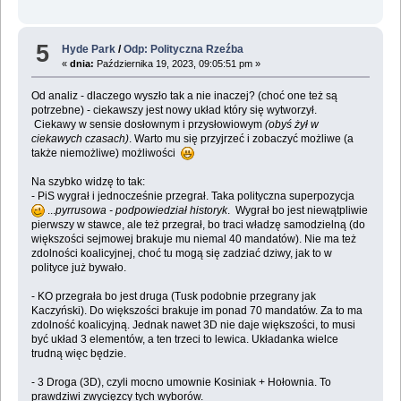
5
Hyde Park
/
Odp: Polityczna Rzeźba
«
dnia:
Października 19, 2023, 09:05:51 pm »
Od analiz - dlaczego wyszło tak a nie inaczej? (choć one też są
potrzebne) - ciekawszy jest nowy układ który się wytworzył.
Ciekawy w sensie dosłownym i przysłowiowym
(obyś żył w
ciekawych czasach)
. Warto mu się przyjrzeć i zobaczyć możliwe (a
także niemożliwe) możliwości
Na szybko widzę to tak:
- PiS wygrał i jednocześnie przegrał. Taka polityczna superpozycja
...
pyrrusowa - podpowiedział historyk
. Wygrał bo jest niewątpliwie
pierwszy w stawce, ale też przegrał, bo traci władzę samodzielną (do
większości sejmowej brakuje mu niemal 40 mandatów). Nie ma też
zdolności koalicyjnej, choć tu mogą się zadziać dziwy, jak to w
polityce już bywało.
- KO przegrała bo jest druga (Tusk podobnie przegrany jak
Kaczyński). Do większości brakuje im ponad 70 mandatów. Za to ma
zdolność koalicyjną. Jednak nawet 3D nie daje większości, to musi
być układ 3 elementów, a ten trzeci to lewica. Układanka wielce
trudną więc będzie.
- 3 Droga (3D), czyli mocno umownie Kosiniak + Hołownia. To
prawdziwi zwycięzcy tych wyborów.