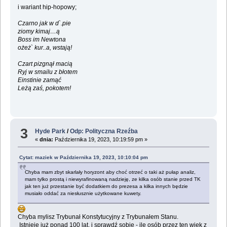
i wariant hip-hopowy;
Czarno jak w d`.pie
ziomy kimaj…ą
Boss im Newtona
ożeż` kur..a, wstają!
Czart pizgnął macią
Ryj w smailu z błotem
Einstinie zamąć
Leżą zaś, pokotem!
3
Hyde Park
/
Odp: Polityczna Rzeźba
«
dnia:
Października 19, 2023, 10:19:59 pm »
Cytat: maziek w Października 19, 2023, 10:10:04 pm
Chyba mam zbyt skarlały horyzont aby choć otrzeć o taki aż pułap analiz,
mam tylko prostą i niewyrafinowaną nadzieję, ze kilka osób stanie przed TK
jak ten już przestanie być dodatkiem do prezesa a kilka innych będzie
musiało oddać za niesłusznie użytkowane kuwety.
Chyba mylisz Trybunał Konstytucyjny z Trybunałem Stanu.
Istnieje już ponad 100 lat, i sprawdź sobie - ile osób przez ten wiek z