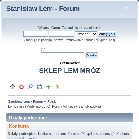
Stanisław Lem - Forum
Witamy,
Gość
.
Zaloguj się
lub
zarejestruj
.
Zaloguj się podając nazwę użytkownika, hasło i długość sesji
Aktualności:
SKLEP LEM MRÓZ
Stanisław Lem - Forum
»
Polski
»
Lemosfera
(Moderatorzy:
Q
,
Forum Admin
,
skrzat
,
olkapolka
)
Działy podrzędne
Konkursy
Działy podrzędne
:
Konkurs z Lemem
,
Konkurs "Książka za recenzję"
,
Konkurs
na recenzję II etap