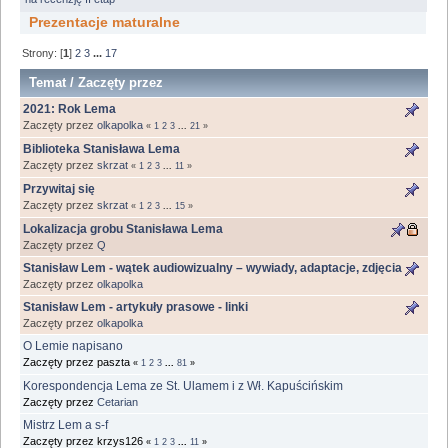
Prezentacje maturalne
Strony: [
1
]
2
3
...
17
Temat
/
Zaczęty przez
2021: Rok Lema
Zaczęty przez
olkapolka
«
1
2
3
...
21
»
Biblioteka Stanisława Lema
Zaczęty przez
skrzat
«
1
2
3
...
11
»
Przywitaj się
Zaczęty przez
skrzat
«
1
2
3
...
15
»
Lokalizacja grobu Stanisława Lema
Zaczęty przez
Q
Stanisław Lem - wątek audiowizualny – wywiady, adaptacje, zdjęcia
Zaczęty przez
olkapolka
Stanisław Lem - artykuły prasowe - linki
Zaczęty przez
olkapolka
O Lemie napisano
Zaczęty przez paszta
«
1
2
3
...
81
»
Korespondencja Lema ze St. Ulamem i z Wł. Kapuścińskim
Zaczęty przez
Cetarian
Mistrz Lem a s-f
Zaczęty przez krzys126
«
1
2
3
...
11
»