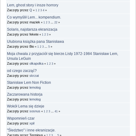
Lem, ghost story i insze horrory
Zaczęty przez
Q
«
1
2
3
4
»
Co wymyślił Lem... kompendium.
Zaczęty przez maziek
«
1
2
3
...
22
»
Solaris, najstarsza ekranizacja
Zaczęty przez fekete
«
1
2
3
»
Ulubiona książka pana Stanisława
Zaczęty przez Bio
«
1
2
3
...
5
»
Moja chwała z przyjaciół się bierze.Listy 1972-1984 Stanisław Lem,
Ursula LeGuin
Zaczęty przez
olkapolka
«
1
2
3
»
od czego zacząć?
Zaczęty przez
skrzat
Stanisław Lem Non Fiction
Zaczęty przez
lemolog
Zaczarowana historja
Zaczęty przez
lemolog
Wokół Lema się dzieje
Zaczęty przez
sosnus
«
1
2
3
...
41
»
Wspomnień czar
Zaczęty przez
xpil
"Śledztwo" i inne ekranizacje.
Zaczęty przez Terminus
«
1
2
3
...
5
»