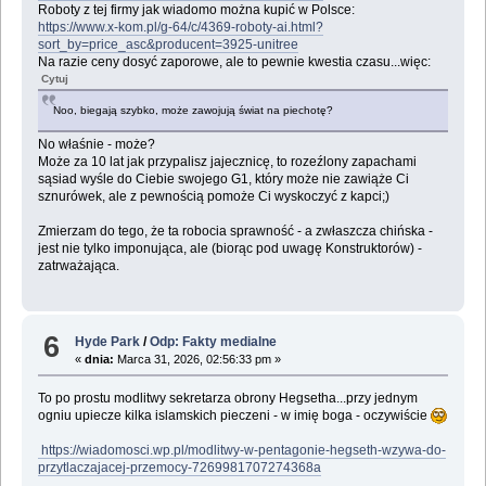
Roboty z tej firmy jak wiadomo można kupić w Polsce:
https://www.x-kom.pl/g-64/c/4369-roboty-ai.html?
sort_by=price_asc&producent=3925-unitree
Na razie ceny dosyć zaporowe, ale to pewnie kwestia czasu...więc:
Cytuj
Noo, biegają szybko, może zawojują świat na piechotę?
No właśnie - może?
Może za 10 lat jak przypalisz jajecznicę, to rozeźlony zapachami
sąsiad wyśle do Ciebie swojego G1, który może nie zawiąże Ci
sznurówek, ale z pewnością pomoże Ci wyskoczyć z kapci;)
Zmierzam do tego, że ta robocia sprawność - a zwłaszcza chińska -
jest nie tylko imponująca, ale (biorąc pod uwagę Konstruktorów) -
zatrważająca.
6
Hyde Park
/
Odp: Fakty medialne
«
dnia:
Marca 31, 2026, 02:56:33 pm »
To po prostu modlitwy sekretarza obrony Hegsetha...przy jednym
ogniu upiecze kilka islamskich pieczeni - w imię boga - oczywiście
https://wiadomosci.wp.pl/modlitwy-w-pentagonie-hegseth-wzywa-do-
przytlaczajacej-przemocy-7269981707274368a