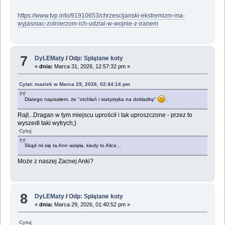
https://www.tvp.info/91910653/chrzescijanski-ekstremizm-ma-
wyjasniac-zolnierzom-ich-udzial-w-wojnie-z-iranem
7
DyLEMaty
/
Odp: Splątane koty
«
dnia:
Marca 31, 2026, 12:57:32 pm »
Cytat: maziek w Marca 29, 2026, 02:44:14 pm
Dlatego napisałem, że "otchłań i statystyka na dokładkę"
.
Rajt...Dragan w tym miejscu uprościł i tak uproszczone - przez to
wyszedł taki wytrych;)
Cytuj
Skąd mi się ta Ann wzięła, kiedy to Alice...
Może z naszej Zacnej Anki?
8
DyLEMaty
/
Odp: Splątane koty
«
dnia:
Marca 29, 2026, 01:40:52 pm »
Cytuj