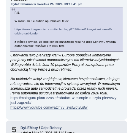
Cytat: Cetarian w Kwietnia 25, 2026, 09:13:41 pm
P.S.
W marcu br. Guardian opublikował tekst,
https://www.theguardian.com/technology/2026/mar/19/my-ride-in-a-self-
driving-taxi-london
z którego wynika, że pod koniec przyszłego roku na ulice Londynu wyjadą
autonomiczne taksówki i to kilku firm.
Chorwacja jako pierwszy kraj w Europie dopuściła komercyjne
przejazdy taksówkami autonomicznymi dla klientów indywidualnych.
W Zagrzebiu działa flota 10 pojazdów Pony.ai, zarządzana przez
chorwacką firmę Verne z grupy Rimac.
Na pokładzie wciąż znajduje się kierowca bezpieczeństwa, ale jego
rola ogranicza się do interwencji w sytuacji awaryjnej. W normalnym
scenariuszu auto samodzielnie prowadzi przez realny ruch miejski.
Pełna autonomia usługi jest planowana do końca 2026 roku.
https://motoguru.pl/na-czasie/robotaxi-w-europie-ruszylo-pierwszy-
jest-zagrzeb/
https://www.youtube.com/watch?v=zvsfwptBu8w
5
DyLEMaty
/
Odp: Roboty
«
dnia:
Maja 10, 2026, 08:31:15 pm »