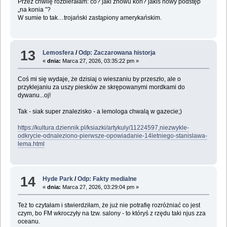
Przez chwilę rozbierałam: co? jaki znowu koń? jakiś nowy podstęp
„na konia ”?
W sumie to tak…trojański zastąpiony amerykańskim.
13
Lemosfera
/
Odp: Zaczarowana historja
«
dnia:
Marca 27, 2026, 03:35:22 pm »
Coś mi się wydaje, że dzisiaj o wieszaniu by przeszło, ale o
przyklejaniu za uszy piesków ze skrępowanymi mordkami do
dywanu...oj!
Tak - siak super znalezisko - a lemologa chwalą w gazecie;)
https://kultura.dziennik.pl/ksiazki/artykuly/11224597,niezwykle-
odkrycie-odnaleziono-pierwsze-opowiadanie-14letniego-stanislawa-
lema.html
14
Hyde Park
/
Odp: Fakty medialne
«
dnia:
Marca 27, 2026, 03:29:04 pm »
Też to czytałam i stwierdziłam, że już nie potrafię rozróżniać co jest
czym, bo FM wkroczyły na tzw. salony - to któryś z rzędu taki njus zza
oceanu.