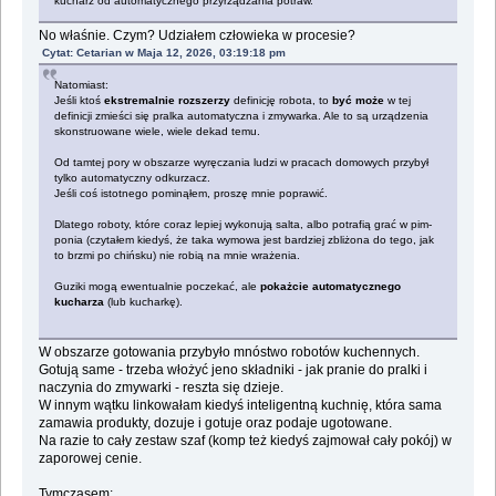
kucharz od automatycznego przyrządzania potraw.
No właśnie. Czym? Udziałem człowieka w procesie?
Cytat: Cetarian w Maja 12, 2026, 03:19:18 pm
Natomiast:
Jeśli ktoś
ekstremalnie rozszerzy
definicję robota, to
być może
w tej
definicji zmieści się pralka automatyczna i zmywarka. Ale to są urządzenia
skonstruowane wiele, wiele dekad temu.
Od tamtej pory w obszarze wyręczania ludzi w pracach domowych przybył
tylko automatyczny odkurzacz.
Jeśli coś istotnego pominąłem, proszę mnie poprawić.
Dlatego roboty, które coraz lepiej wykonują salta, albo potrafią grać w pim-
ponia (czytałem kiedyś, że taka wymowa jest bardziej zbliżona do tego, jak
to brzmi po chińsku) nie robią na mnie wrażenia.
Guziki mogą ewentualnie poczekać, ale
pokażcie automatycznego
kucharza
(lub kucharkę).
W obszarze gotowania przybyło mnóstwo robotów kuchennych.
Gotują same - trzeba włożyć jeno składniki - jak pranie do pralki i
naczynia do zmywarki - reszta się dzieje.
W innym wątku linkowałam kiedyś inteligentną kuchnię, która sama
zamawia produkty, dozuje i gotuje oraz podaje ugotowane.
Na razie to cały zestaw szaf (komp też kiedyś zajmował cały pokój) w
zaporowej cenie.
Tymczasem: