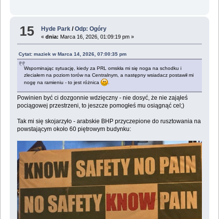
15
Hyde Park
/
Odp: Ogóry
«
dnia:
Marca 16, 2026, 01:09:19 pm »
Cytat: maziek w Marca 14, 2026, 07:00:35 pm
Wspominając sytuację, kiedy za PRL omskła mi się noga na schodku i
zleciałem na poziom torów na Centralnym, a następny wsiadacz postawił mi
nogę na ramieniu - to jest różnica
.
Powinien być ci dozgonnie wdzięczny - nie dosyć, że nie zająłeś
pociągowej przestrzeni, to jeszcze pomogłeś mu osiągnąć cel;)
Tak mi się skojarzyło - arabskie BHP przyczepione do rusztowania na
powstającym około 60 piętrowym budynku: