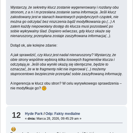
Wystarczy, że sekretny klucz zostanie wygenerowany i rozdany obu
stronom, z a n i m przesłana zostanie sama informacja. Jeśli klucz
zakodowany jest w stanach kwantowych pojedynczych cząstek, nie
można go odczytać bez niszczenia bądź modyfikowania go.(...) A
zatem każdy niepowołany dostęp do klucza musi pozostawić po
sobie wykrywalny ślad. Dopiero wówczas, gdy klucz okaże się
nienaruszony, przesyłana zostaje zaszyfrowana informacja(...).
Dotąd ok, ale kolejne zdanie:
A jak sprawdzić, czy klucz jest nadal nienaruszony? Wystarczy, że
obie strony wspólnie wybiorą kilka losowych fragmentów klucza i
odczytają je. Jeśli oba wyniki okażą się identyczne, będzie to
oznaczać, że w te fragmenty nikt nie ingerował (...) możemy
stuprocentowo bezpiecznie przesyłać sobie zaszyfrowaną informację.
A ingerencja w klucz obu stron? W celu wyrywkowego sprawdzenia –
nie modyfikuje go?
12
Hyde Park
/
Odp: Fakty medialne
«
dnia:
Marca 28, 2026, 09:45:29 am »