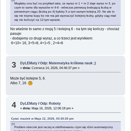
Mogłaby ona być na przykład taka, ze wyraz nr 1 + nr 2 daje wyraz nr 3, po
czym to samo dla wyrazów nr 4-6 - wówczas pierwszą brakującą liczbą w
pierwotnym ciągu (liczbą po 4) byłoby 5 a tym samym kolejną 20. No ale to
się nie trzyma kupy bo nie ma jak wyznaczyć kolejnej liczby, gdyby ciąg miał
się nie kończyć na 12-tym wyrazie.
No właśnie to samo z moją 5 i kolejną 6 - na tym się kończy - chociaż
pasuje:
- dodajemy co drugi wyraz, a co trzeci jest wynikiem:
6+10= 16, 3+5=8, 4+1=5 , 2+4=6
3
DyLEMaty
/
Odp: Matematyka królowa nauk ;)
«
dnia:
Czerwca 14, 2026, 04:46:37 pm »
Może być kolejne 5, 6.
Albo 7, 16
4
DyLEMaty
/
Odp: Roboty
«
dnia:
Maja 16, 2026, 12:06:18 pm »
Cytat: maziek w Maja 12, 2026, 03:30:20 pm
Problem obecnie jest raczej w zdefiniowaniu czym się różni automatyczny