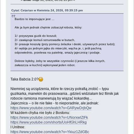
Cytat: Cetarian w Kwietnia 24, 2026, 09:39:15 pm
Bardzo to imponujące jest …
Ale ja bym jednak chętnie zobaczył robota, który:
1/- przyszywa guzik do koszuli;
2/- zawiązuje komuś sznurowadła w butach,
3/- prasuje koszulę (przy pomocy żelazka i deski, używanych przez ludzi);
4/- wybija po jednym jajka do miseczki, wącha je, i, jeśli pachną
odpowiednio, przelewa na patelnię, smaży jajecznicę i podaje.
Dobrze byłoby, żeby te wszystkie czynności (i jeszcze kilka innych,
zwłaszcza w kuchni) wykonywał jeden robot.
Taka Babcia 2.0?
Niemniej są urządzenia, które te rzeczy potrafią zrobić – typu
guzikarka, manekin do prasowania...gdzieś widziałam też filmik jak
robocie ramiona manewrują by wiązać kokardkę...
Jajecznica – o ile nie fake - to nieporadnie, ale jednak:
https://www.youtube.com/watch?v=GARywDrjbQw
W każdem chyba nie było z Bostonu:
https://www.youtube.com/watch?v=UNorxwlZlFk
https://www.youtube.com/shorts/UoHfGhLHRkg
I Unitree:
https://www.youtube.com/watch?v=Ykiuz1ZdGBc