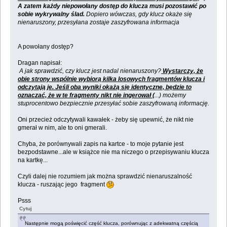
A zatem każdy niepowołany dostęp do klucza musi pozostawić po
sobie wykrywalny ślad.
Dopiero wówczas, gdy klucz okaże się
nienaruszony, przesyłana zostaje zaszyfrowana informacja
A powołany dostęp?
Dragan napisał:
A jak sprawdzić, czy klucz jest nadal nienaruszony?
Wystarczy, że
obie strony wspólnie wybiorą kilka losowych fragmentów klucza i
odczytają je. Jeśli oba wyniki okażą się identyczne, będzie to
oznaczać, że w te fragmenty nikt nie ingerował (
...) możemy
stuprocentowo bezpiecznie przesyłać sobie zaszyfrowaną informację.
Oni przecież odczytywali kawałek - żeby się upewnić, że nikt nie
gmerał w nim, ale to oni gmerali.
Chyba, że porównywali zapis na kartce - to moje pytanie jest
bezpodstawne...ale w książce nie ma niczego o przepisywaniu klucza
na kartkę...
Czyli dalej nie rozumiem jak można sprawdzić nienaruszalność
klucza - ruszając jego fragment
Psss
Cytuj
Następnie mogą poświęcić część klucza, porównując z adekwatną częścią