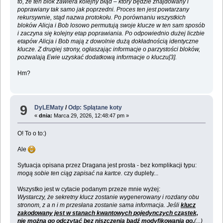
to, że ten blok zawiera kolejny błąd – który będzie znajdowany i
poprawiany tak samo jak poprzedni. Proces ten jest powtarzany
rekursywnie, stąd nazwa protokołu. Po porównaniu wszystkich
bloków Alicja i Bob losowo permutują swoje klucze w ten sam sposób
i zaczyna się kolejny etap poprawiania. Po odpowiednio dużej liczbie
etapów Alicja i Bob mają z dowolnie dużą dokładnością identyczne
klucze. Z drugiej strony, ogłaszając informacje o parzystości bloków,
pozwalają Ewie uzyskać dodatkową informacje o kluczu[3].
Hm?
9
DyLEMaty
/
Odp: Splątane koty
«
dnia:
Marca 29, 2026, 12:48:47 pm »
O! To o to:)
Ale
Sytuacja opisana przez Dragana jest prosta - bez komplikacji typu:
mogą sobie ten ciąg zapisać na kartce.
czy duplety...
Wszystko jest w cytacie podanym przeze mnie wyżej:
Wystarczy, że sekretny klucz zostanie wygenerowany i rozdany obu
stronom, z a n i m przesłana zostanie sama informacja. Jeśli
klucz
zakodowany jest w stanach kwantowych pojedynczych cząstek,
nie można go odczytać bez niszczenia bądź modyfikowania go.
(...)