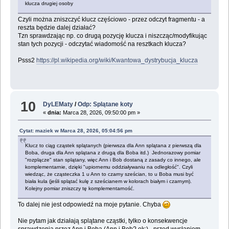
klucza drugiej osoby
Czyli można zniszczyć klucz częściowo - przez odczyt fragmentu - a
reszta będzie dalej działać?
Tzn sprawdzając np. co drugą pozycję klucza i niszcząc/modyfikując
stan tych pozycji - odczytać wiadomość na resztkach klucza?
Psss2
https://pl.wikipedia.org/wiki/Kwantowa_dystrybucja_klucza
10
DyLEMaty
/
Odp: Splątane koty
«
dnia:
Marca 28, 2026, 09:50:00 pm »
Cytat: maziek w Marca 28, 2026, 05:04:56 pm
Klucz to ciąg cząstek splątanych (pierwsza dla Ann splątana z pierwszą dla
Boba, druga dla Ann splątana z drugą dla Boba itd.) Jednorazowy pomiar
"rozplącze" stan splątany, więc Ann i Bob dostaną z zasady co innego, ale
komplementarnie, dzięki "upiornemu oddziaływaniu na odległość". Czyli
wiedząc, że cząsteczka 1 u Ann to czarny sześcian, to u Boba musi być
biała kula (jeśli splątać kulę z sześcianem w kolorach białym i czarnym).
Kolejny pomiar zniszczy tę komplementarność.
To dalej nie jest odpowiedź na moje pytanie. Chyba
Nie pytam jak działają splątane cząstki, tylko o konsekwencje
sprawdzenia przez Ann i Boba (Ann i Bob? ok;) - przed wysłaniem