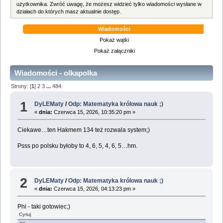
użytkownika. Zwróć uwagę, że możesz widzieć tylko wiadomości wysłane w
działach do których masz aktualnie dostęp.
Wiadomości
Pokaż wątki
Pokaż załączniki
Wiadomości - olkapolka
Strony: [
1
]
2
3
...
484
1
DyLEMaty
/
Odp: Matematyka królowa nauk ;)
«
dnia:
Czerwca 15, 2026, 10:35:20 pm »
Ciekawe…ten Hakmem 134 też rozwala system;)
Psss po polsku byłoby to 4, 6, 5, 4, 6, 5…hm.
2
DyLEMaty
/
Odp: Matematyka królowa nauk ;)
«
dnia:
Czerwca 15, 2026, 04:13:23 pm »
Phi - taki gotowiec;)
Cytuj