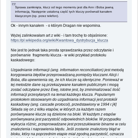
Sprawa zamknięta, klucz od tego momentu jest dla Ann i Boba jawną
informacją. Następnie ustaloną część tych kluczy porównali kanałem
klasycznym (np. przez telefon).
Ok - innym kanałem - o którym Dragan nie wspomina.
Wyżej zalinkowałam art z wiki - i tam trochę to objaśnione:
https://pl.wikipedia.org/wiki/Kwantowa_dystrybucja_klucza
Nie jest to jednak taka prosta sprawdzanka przez odczytanie i
porównanie fragmentu klucza - w wiki przykład protokołu
kaskadowego:
Uzgadnianie informacji (ang. information reconciliation) jest metodą
korygowania błędów przeprowadzaną pomiędzy kluczami Alicji i
Boba, dla upewnienia się, że ich klucze są identyczne. Ponieważ w
tej metodzie dane są przekazywane kanałem publicznym i mogą
zostać odczytane przez Ewę, istotne jest, by zminimalizować ilość
informacji przesyłanych na temat każdego klucza. Popularnym
protokołem stosowanym do uzgadniania informacji jest protokół
kaskadowy (ang. cascade protocol), przedstawiony w 1994 r.[4]
Składa się on z kilku etapów, w których za każdym razem
porównywane klucze są dzielone na bloki. W każdym z etapów
porównywana jest parzystość odpowiednich bloków. W przypadku
wykrycia różnic, przeprowadzane jest przeszukiwanie binarne w celu
znalezienia i naprawienia błędu. Jeśli zostanie znaleziony błąd w
bloku, który na poprzednim etapie miał zgodną parzystość, oznacza