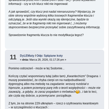
informacji - czy w ich klucz nikt nie ingerował:
A jak sprawdzić, czy klucz jest nadal nienaruszony? Wystarczy, że
obie strony wspólnie wybiorą kilka losowych fragmentów klucza i
odczytają je. Jeśli oba wyniki okażą się identyczne, będzie to
oznaczać, że w te fragmenty nikt nie ingerował (...) możemy
stuprocentowo bezpiecznie przesyłać sobie zaszyfrowaną informację.
Sprawdzenie fragmentu klucza to nie modyfikacja tegoż?
11
DyLEMaty
/
Odp: Splątane koty
«
dnia:
Marca 28, 2026, 01:17:26 pm »
Pomimo ostrzeżeń - może w tej Sodomie...
Kończę czytać wspomniany tutaj (albo tam) „Kwantechizm” Dragana i
muszę powiedzieć, że chyba cierpi on na nadpobudliwość
dygresyjną albo ma metodę na zagadanie:
wrzucę rozdział o
hipnozie, a potem przemycę parę info o teorii względności – może nie
zauważą...a gdyby...to zaraz pogadam o mrówkach
)...i tak to leci,
ale czyta się dobrze, a przemycane: porządkuje.
Z tym, że na stronie 229 utknęłam – rzecz o szyfrowaniu kwantowym
– w szczególności o kluczach :