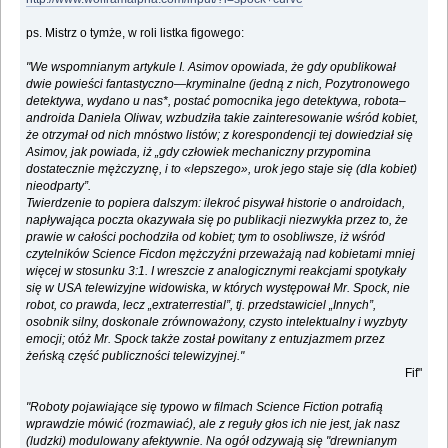
ps. Mistrz o tymże, w roli listka figowego:
"We wspomnianym artykule I. Asimov opowiada, że gdy opublikował
dwie powieści fantastyczno—kryminalne (jedną z nich, Pozytronowego
detektywa, wydano u nas*, postać pomocnika jego detektywa, robota–
androida Daniela Oliwav, wzbudziła takie zainteresowanie wśród kobiet,
że otrzymał od nich mnóstwo listów; z korespondencji tej dowiedział się
Asimov, jak powiada, iż „gdy człowiek mechaniczny przypomina
dostatecznie mężczyznę, i to «lepszego», urok jego staje się (dla kobiet)
nieodparty”.
Twierdzenie to popiera dalszym: ilekroć pisywał historie o androidach,
napływająca poczta okazywała się po publikacji niezwykła przez to, że
prawie w całości pochodziła od kobiet; tym to osobliwsze, iż wśród
czytelników Science Ficdon mężczyźni przeważają nad kobietami mniej
więcej w stosunku 3:1. I wreszcie z analogicznymi reakcjami spotykały
się w USA telewizyjne widowiska, w których występował Mr. Spock, nie
robot, co prawda, lecz „extraterrestial”, tj. przedstawiciel „Innych”,
osobnik silny, doskonale zrównoważony, czysto intelektualny i wyzbyty
emocji; otóż Mr. Spock także został powitany z entuzjazmem przez
żeńską część publiczności telewizyjnej."
Fif"
"Roboty pojawiające się typowo w filmach Science Fiction potrafią
wprawdzie mówić (rozmawiać), ale z reguły głos ich nie jest, jak nasz
(ludzki) modulowany afektywnie. Na ogół odzywają się "drewnianym