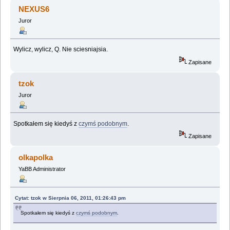
nauk ;) (Przeczytany 1968744 razy)
NEXUS6
Juror
Wylicz, wylicz, Q. Nie sciesniajsia.
Zapisane
tzok
Juror
Spotkałem się kiedyś z
czymś podobnym
.
Zapisane
olkapolka
YaBB Administrator
Cytat: tzok w Sierpnia 06, 2011, 01:26:43 pm
Spotkałem się kiedyś z
czymś podobnym
.