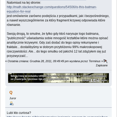
Natomiast na tej stronie:
http://math.stackexchange.com/questions/54506/is-this-batman-
equation-for-real
jest omówienie zarówno podejścia z przypadkami, jak i bezpośredniego,
a nawet wyszczególnienie za który fragment krzywej odpowiada które
równanie.
Swoją drogą, to smutne, że tylko gdy ktoś narysuje logo batmana,
"publiczność" uświadamia sobie mnogość krztałtów które można opisać
analitycznie krzywymi. Gdy zaś dodać do tego opisy rekursywne i
fraktale... dostalibyśmy w dobrym przybliżeniu 99% makroskopowej
rzeczywistości. Ale... do tego smutku od jakichś 12 lat zdążyłem się już
przyzwyczaić...
«
Ostatnia zmiana: Grudnia 28, 2011, 09:49:49 pm wysłana przez Terminus
»
Zapisane
Q
Juror
Lubi kto
curiosa
?