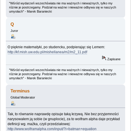
"Wśród wydarzeń wszechświata nie ma ważnych i nieważnych, tylko my
różnie je postrzegamy. Podział na ważne i nieważne odbywa się w naszych
umysłach" - Marek Baraniecki
Q
Juror
O pięknie matematyki, po studencku, podpierając się Lemem:
http://kf.mish.uw.edu.pl/mishellanea/m2/m2_11.pdf
Zapisane
"Wśród wydarzeń wszechświata nie ma ważnych i nieważnych, tylko my
różnie je postrzegamy. Podział na ważne i nieważne odbywa się w naszych
umysłach" - Marek Baraniecki
Terminus
Global Moderator
Tak, to równanie naprawdę opisuje taką krzywą. Nie bez przyjemności
narysowałem ją sobie (w gnuplocie), za to wolfram alpha daje przykład
definicji wg. maźka, czyli przedziałowej:
http://www.wolframalpha.com/input/?i=batman+equation