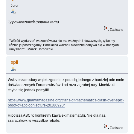
Juror
Ty powiedziałeś! (odparła rada).
Zapisane
"Wśród wydarzeń wszechświata nie ma ważnych i nieważnych, tylko my
różnie je postrzegamy. Podział na ważne i nieważne odbywa się w naszych
umysłach" - Marek Baraniecki
xpil
Wskrzeszam stary wątek zgodnie z poradą jednego z bardziej ode mnie
doświadczonych Forumowiczów. I od razu z grubej rury: Mochizuki
chyba się jednak pomylił!
https://www.quantamagazine.org/titans-of-mathematics-clash-over-epic-
proof-of-abc-conjecture-20180920/
Hipoteza ABC to konkretny kawalek matematyki. Nie dla nas,
szaraczków, te wszystkie robale.
Zapisane