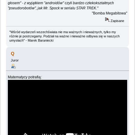
głosem" - z wyjątkiem "androidów" czyli bardzo człekokształtnych
"pseudorobotów", jak Mr. Spock w serialu STAR TREK."
"Bomba Megabitowa"
Zapisane
"Wśród wydarzeń wszechświata nie ma ważnych i nieważnych, tylko my
różnie je postrzegamy. Podział na ważne i nieważne odbywa się w naszych
umysłach" - Marek Baraniecki
Q
Juror
Matematycy potrafią: