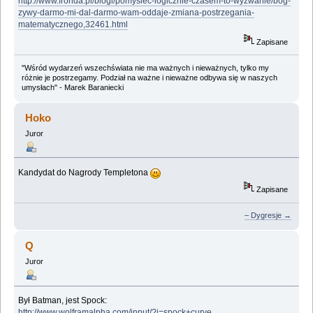
http://www.fronda.pl/blogi/pomyslec-logicznie-czasem-to-wyzwanie/bog-
zywy-darmo-mi-dal-darmo-wam-oddaje-zmiana-postrzegania-
matematycznego,32461.html
Zapisane
"Wśród wydarzeń wszechświata nie ma ważnych i nieważnych, tylko my
różnie je postrzegamy. Podział na ważne i nieważne odbywa się w naszych
umysłach" - Marek Baraniecki
Hoko
Juror
Kandydat do Nagrody Templetona
Zapisane
– Dygresje →
Q
Juror
Był Batman, jest Spock:
http://www.wolframalpha.com/input/?i=spock+curve