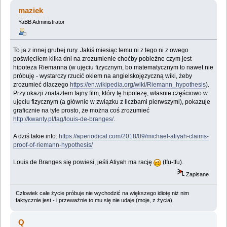
maziek
YaBB Administrator
To ja z innej grubej rury. Jakiś miesiąc temu ni z tego ni z owego
poświęciłem kilka dni na zrozumienie choćby pobieżne czym jest
hipoteza Riemanna (w ujęciu fizycznym, bo matematycznym to nawet nie
próbuję - wystarczy rzucić okiem na angielskojęzyczną wiki, żeby
zrozumieć dlaczego
https://en.wikipedia.org/wiki/Riemann_hypothesis
).
Przy okazji znalazłem fajny film, który tę hipotezę, własnie częściowo w
ujęciu fizycznym (a głównie w związku z liczbami pierwszymi), pokazuje
graficznie na tyle prosto, że można coś zrozumieć
http://kwanty.pl/tag/louis-de-branges/
.
A dziś takie info:
https://aperiodical.com/2018/09/michael-atiyah-claims-
proof-of-riemann-hypothesis/
Louis de Branges się powiesi, jeśli Atiyah ma rację
(tfu-tfu).
Zapisane
Człowiek całe życie próbuje nie wychodzić na większego idiotę niż nim
faktycznie jest - i przeważnie to mu się nie udaje (moje, z życia).
Q