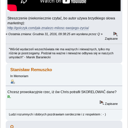
Streszczenie (niekoniecznie czytać, bo autor używa brzydkiego słowa
marketing
):
http://golczyk.com/jak-znalezc-milosc-swojego-zycia/
«
Ostatnia zmiana: Grudnia 31, 2016, 09:38:25 am wysłana przez Q
»
Zapisane
"Wśród wydarzeń wszechświata nie ma ważnych i nieważnych, tylko my
różnie je postrzegamy. Podział na ważne i nieważne odbywa się w naszych
umysłach" - Marek Baraniecki
Stanisław Remuszko
In Memoriam
Chcesz prowokacyjnie rzec, iż ów Chris potrafił SKORELOWAĆ dane?
R.
Zapisane
Ludzi rozumnych i dobrych pozdrawiam serdecznie i z respektem : - )
Q