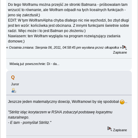
Do tego Wolframu można przejść ze stronki Batmana - próbowałam tam
wrzucić to równanie, ale Wolfram odpadł na tych licealnych funkcjach -
jeno się zakrztusił;)
EDIT: W tym WolframAlpha chyba dlatego nic nie wychodzi, bo zbyt długi
jest ten wzór: końcówka jest obcinana. Z innymi funkcjami świetnie sobie
radzi. Więc może i to jest Batman po złożeniu:)
Nawiasem: ten Wolfram wygląda na program rozwiązujący zadania
domowe;)
«
Ostatnia zmiana: Sierpnia 06, 2011, 04:58:45 pm wysłana przez olkapolka
»
Zapisane
Mówią już powszechnie: Di - da...
Q
Juror
Jeszcze jeden matematyczny dowcip, Wolframowi by się spodobał
...
"Stirlitz idąc korytarzem w RSHA zobaczył podstawę logarytmu
naturalnego.
- E tam - pomyślał Stirlitz."
Zapisane