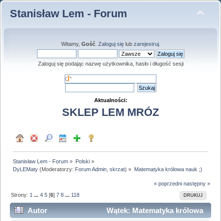
Stanisław Lem - Forum
Witamy,
Gość
.
Zaloguj się
lub
zarejestruj
.
Zaloguj się podając nazwę użytkownika, hasło i długość sesji
Aktualności:
SKLEP LEM MRÓZ
Stanisław Lem - Forum
»
Polski
»
DyLEMaty
(Moderatorzy:
Forum Admin
,
skrzat
) »
Matematyka królowa nauk ;)
« poprzedni
następny »
Strony:
1
...
4
5
[
6
]
7
8
...
118
DRUKUJ
Autor
Wątek: Matematyka królowa