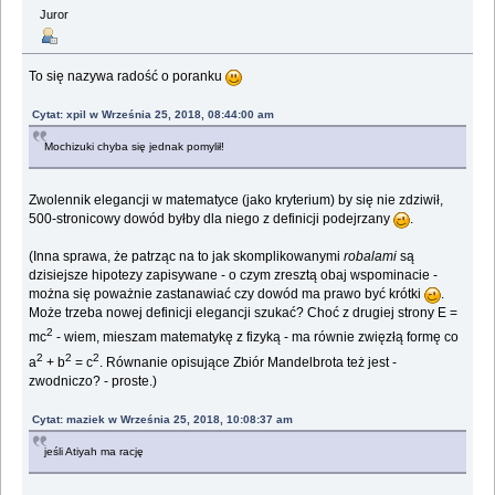
Juror
To się nazywa radość o poranku
Cytat: xpil w Września 25, 2018, 08:44:00 am
Mochizuki chyba się jednak pomylił!
Zwolennik elegancji w matematyce (jako kryterium) by się nie zdziwił,
500-stronicowy dowód byłby dla niego z definicji podejrzany
.
(Inna sprawa, że patrząc na to jak skomplikowanymi
robalami
są
dzisiejsze hipotezy zapisywane - o czym zresztą obaj wspominacie -
można się poważnie zastanawiać czy dowód ma prawo być krótki
.
Może trzeba nowej definicji elegancji szukać? Choć z drugiej strony E =
2
mc
- wiem, mieszam matematykę z fizyką - ma równie zwięzłą formę co
2
2
2
a
+ b
= c
. Równanie opisujące Zbiór Mandelbrota też jest -
zwodniczo? - proste.)
Cytat: maziek w Września 25, 2018, 10:08:37 am
jeśli Atiyah ma rację