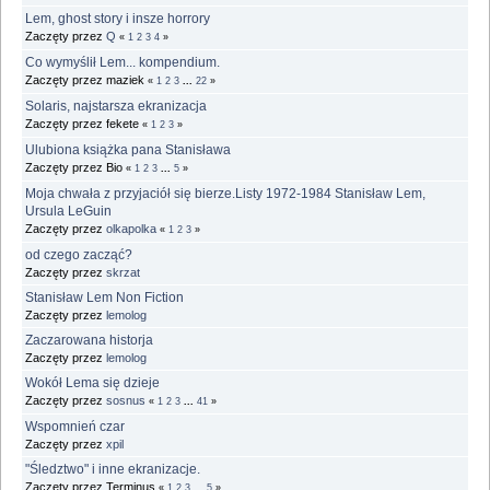
Lem, ghost story i insze horrory
Zaczęty przez
Q
«
1
2
3
4
»
Co wymyślił Lem... kompendium.
Zaczęty przez maziek
«
1
2
3
...
22
»
Solaris, najstarsza ekranizacja
Zaczęty przez fekete
«
1
2
3
»
Ulubiona książka pana Stanisława
Zaczęty przez Bio
«
1
2
3
...
5
»
Moja chwała z przyjaciół się bierze.Listy 1972-1984 Stanisław Lem,
Ursula LeGuin
Zaczęty przez
olkapolka
«
1
2
3
»
od czego zacząć?
Zaczęty przez
skrzat
Stanisław Lem Non Fiction
Zaczęty przez
lemolog
Zaczarowana historja
Zaczęty przez
lemolog
Wokół Lema się dzieje
Zaczęty przez
sosnus
«
1
2
3
...
41
»
Wspomnień czar
Zaczęty przez
xpil
"Śledztwo" i inne ekranizacje.
Zaczęty przez Terminus
«
1
2
3
...
5
»