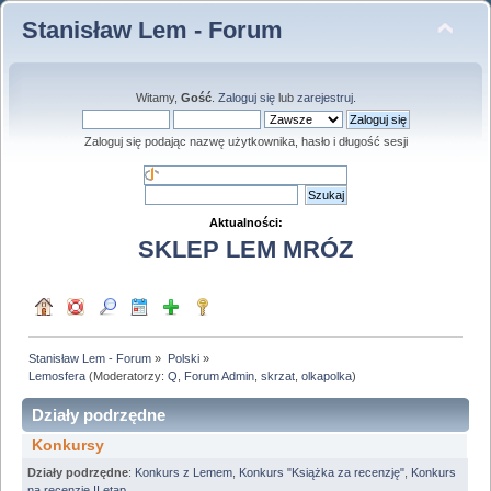
Stanisław Lem - Forum
Witamy,
Gość
.
Zaloguj się
lub
zarejestruj
.
Zaloguj się podając nazwę użytkownika, hasło i długość sesji
Aktualności:
SKLEP LEM MRÓZ
Stanisław Lem - Forum
»
Polski
»
Lemosfera
(Moderatorzy:
Q
,
Forum Admin
,
skrzat
,
olkapolka
)
Działy podrzędne
Konkursy
Działy podrzędne
:
Konkurs z Lemem
,
Konkurs "Książka za recenzję"
,
Konkurs
na recenzję II etap