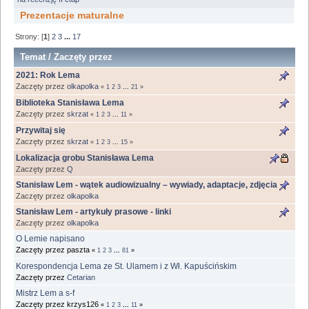
Prezentacje maturalne
Strony: [
1
]
2
3
...
17
Temat
/
Zaczęty przez
2021: Rok Lema
Zaczęty przez
olkapolka
«
1
2
3
...
21
»
Biblioteka Stanisława Lema
Zaczęty przez
skrzat
«
1
2
3
...
11
»
Przywitaj się
Zaczęty przez
skrzat
«
1
2
3
...
15
»
Lokalizacja grobu Stanisława Lema
Zaczęty przez
Q
Stanisław Lem - wątek audiowizualny – wywiady, adaptacje, zdjęcia
Zaczęty przez
olkapolka
Stanisław Lem - artykuły prasowe - linki
Zaczęty przez
olkapolka
O Lemie napisano
Zaczęty przez paszta
«
1
2
3
...
81
»
Korespondencja Lema ze St. Ulamem i z Wł. Kapuścińskim
Zaczęty przez
Cetarian
Mistrz Lem a s-f
Zaczęty przez krzys126
«
1
2
3
...
11
»