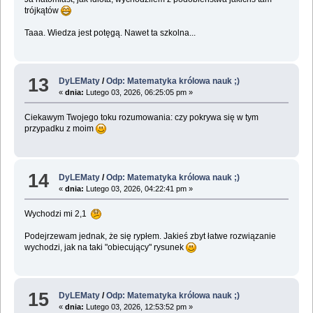
trójkątów
Taaa. Wiedza jest potęgą. Nawet ta szkolna...
13
DyLEMaty
/
Odp: Matematyka królowa nauk ;)
«
dnia:
Lutego 03, 2026, 06:25:05 pm »
Ciekawym Twojego toku rozumowania: czy pokrywa się w tym
przypadku z moim
14
DyLEMaty
/
Odp: Matematyka królowa nauk ;)
«
dnia:
Lutego 03, 2026, 04:22:41 pm »
Wychodzi mi 2,1
Podejrzewam jednak, że się rypłem. Jakieś zbyt łatwe rozwiązanie
wychodzi, jak na taki "obiecujący" rysunek
15
DyLEMaty
/
Odp: Matematyka królowa nauk ;)
«
dnia:
Lutego 03, 2026, 12:53:52 pm »