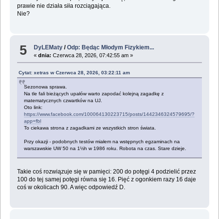
prawie nie działa siła rozciągająca.
Nie?
5
DyLEMaty
/
Odp: Będąc Młodym Fizykiem...
«
dnia:
Czerwca 28, 2026, 07:42:55 am »
Cytat: xetras w Czerwca 28, 2026, 03:22:11 am
Sezonowa sprawa.
Na tle fali bieżących upałów warto zapodać kolejną zagadkę z
matematycznych czwartków na UJ.
Oto link:
https://www.facebook.com/100064130223715/posts/1442346324579695/?
app=fbl
To ciekawa strona z zagadkami ze wszystkich stron świata.
Przy okazji - podobnych testów miałem na wstępnych egzaminach na
warszawskie UW 50 na 1½h w 1986 roku. Robota na czas. Stare dzieje.
Takie coś rozwiązuje się w pamięci: 200 do potęgi 4 podzielić przez
100 do tej samej potęgi równa się 16. Pięć z ogonkiem razy 16 daje
coś w okolicach 90. A więc odpowiedź D.