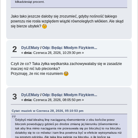
kilkadziesiąt procent.
Jako tako jeszcze dałoby się zrozumieć, gdyby nośność takiego
powrozu nie rosła względem wiązki równoległych włókien. Ale skąd
się bierze ubytek?
2
DyLEMaty
/
Odp: Będąc Młodym Fizykiem...
«
dnia:
Czerwca 28, 2026, 10:29:30 pm »
Czyli że co? Taka żyłka wędkarska zachowywałaby się w zasadzie
inaczej niż nić lub plecionka?
Przyznaję, że nic nie rozumiem
3
DyLEMaty
/
Odp: Będąc Młodym Fizykiem...
«
dnia:
Czerwca 28, 2026, 08:05:50 pm »
Cytat: maziek w Czerwca 28, 2026, 05:10:53 pm
Gdybyś miał idealną linę naciąganą równomiernie z obu końców przez
bloczek powodujący gdzieś po drodze zmianę jej kierunku (równomiernie -
tak aby lina mimo naciągania nie przesuwała się po bloczku) to na bloczku
działoby się to co mówisz i tam lina powinna być w efekcie wytrzymalsza niż
na prostym odcinku. Ale taka lina pęknie na bloczku, o ile końce są