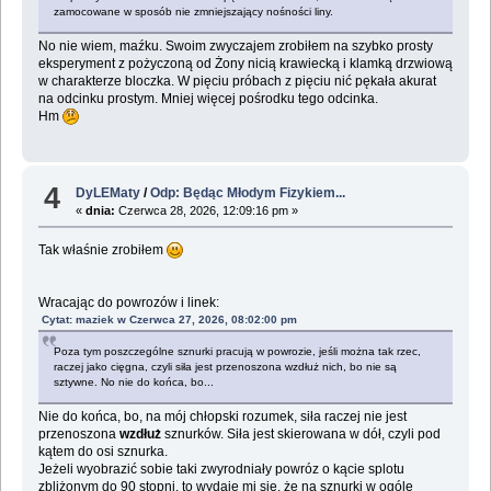
zamocowane w sposób nie zmniejszający nośności liny.
No nie wiem, maźku. Swoim zwyczajem zrobiłem na szybko prosty
eksperyment z pożyczoną od Żony nicią krawiecką i klamką drzwiową
w charakterze bloczka. W pięciu próbach z pięciu nić pękała akurat
na odcinku prostym. Mniej więcej pośrodku tego odcinka.
Hm
4
DyLEMaty
/
Odp: Będąc Młodym Fizykiem...
«
dnia:
Czerwca 28, 2026, 12:09:16 pm »
Tak właśnie zrobiłem
Wracając do powrozów i linek:
Cytat: maziek w Czerwca 27, 2026, 08:02:00 pm
Poza tym poszczególne sznurki pracują w powrozie, jeśli można tak rzec,
raczej jako cięgna, czyli siła jest przenoszona wzdłuż nich, bo nie są
sztywne. No nie do końca, bo...
Nie do końca, bo, na mój chłopski rozumek, siła raczej nie jest
przenoszona
wzdłuż
sznurków. Siła jest skierowana w dół, czyli pod
kątem do osi sznurka.
Jeżeli wyobrazić sobie taki zwyrodniały powróz o kącie splotu
zbliżonym do 90 stopni, to wydaje mi się, że na sznurki w ogóle