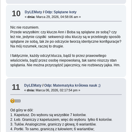
10
DyLEMaty
/
Odp: Splątane koty
«
dnia:
Marca 29, 2026, 04:58:06 am »
Nic nie rozumiem.
Przede wszystkim: czy klucze Ann i Boba są splątane ze sobą? czy
też nie, jedynie cząstki sekwencji obu kluczy są w przebiegły sposób
spłątane ze sobą, tak że po odczycie tworzą identyczne konfiguracje?
Na mój rozumek, raczej to drugie.
I faktycznie, każdy odczyt klucza, bądź to przez prawowitego
właściciela, bądź przez osobę niepowołaną, tak samo niszczy stan
splątania. Nie można przyrządzić jajecznicy, nie rozbiwszy jajka. Hm.
11
DyLEMaty
/
Odp: Matematyka królowa nauk ;)
«
dnia:
Marca 06, 2026, 02:17:54 pm »
)))))
Od góry w dół:
1. Kapelusz. Do wyboru są wszystkie 7 kolorów.
2. Łeb. Graniczy z kapeluszem, więc do wyboru tylko 6 kolorów.
3. Tułów. Analogicznie, graniczy z głową; 6 wariantów.
4. Portki. To samo, graniczą z tułowiem; 6 wariantów;