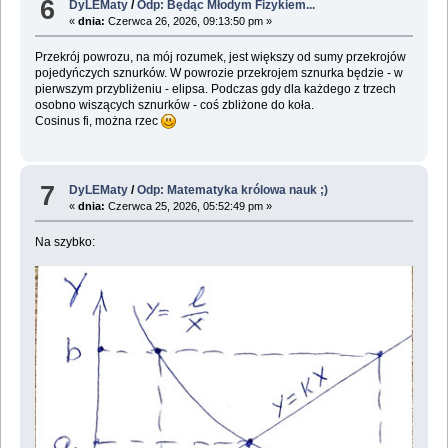
6
DyLEMaty
/
Odp: Będąc Młodym Fizykiem...
«
dnia:
Czerwca 26, 2026, 09:13:50 pm »
Przekrój powrozu, na mój rozumek, jest większy od sumy przekrojów
pojedyńczych sznurków. W powrozie przekrojem sznurka będzie - w
pierwszym przybliżeniu - elipsa. Podczas gdy dla każdego z trzech
osobno wiszących sznurków - coś zbliżone do koła.
Cosinus fi, można rzec
7
DyLEMaty
/
Odp: Matematyka królowa nauk ;)
«
dnia:
Czerwca 25, 2026, 05:52:49 pm »
Na szybko: