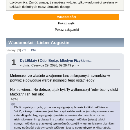
użytkownika. Zwróć uwagę, że możesz widzieć tylko wiadomości wysłane w
działach do których masz aktualnie dostęp.
Wiadomości
Pokaż wątki
Pokaż załączniki
Wiadomości - Lieber Augustin
Strony: [
1
]
2
3
...
194
1
DyLEMaty
/
Odp: Będąc Młodym Fizykiem...
«
dnia:
Czerwca 29, 2026, 09:29:49 pm »
Mniemasz, że właśnie wzajemne tarcie skręconych sznurków w
powrozie powoduje wzrost nośności tego ostatniego?
No nie wiem... No dobrze, a jak byś Ty wytłumaczył "odwrócony efekt
Maźka"? Tzn. ten oto:
Cytuj
Dla lin syntetycznych, gdzie nie występuje splatanie krótkich włókien w
"nici", z których skręcana jest lina, czyli każde włókno jest nieprzerwane na
całej długości liny, występuje zjawisko odwrotne do pytania (choć też
nieintuicyjne) - im grubsza lina z takich samych włókien (więcej takich
samych włókien w przekroju) tym nośność całej liny jest mniejszym ułamkiem
sumy nośności pojedynczych włókien i jest to spory ubytek o kilkanaście,