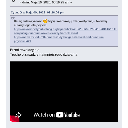
«
dnia:
Maja 10, 2026, 08:19:25 am »
Cytat: Q w Maja 09, 2026, 08:26:06 pm
Da się sklasycyzować
fizykę kwantową (i relatywistyczną) - twierdzą
autorzy tego oto
pejpera
:
https://royalsocietypublishing.org/rspa/article/482/2336/20250413/481461/On-
computing-quantum-waves-exactly-from-classical
https://news.mit.edu/2026/new-study-bridges-classical-and-quantum-
physics-0421
Brzmi rewelacyjnie.
Trochę o zasadzie najmniejszego działania: