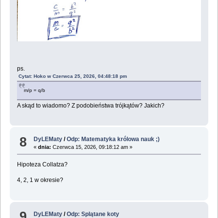
ps.
Cytat: Hoko w Czerwca 25, 2026, 04:48:18 pm
m/p = q/b
A skąd to wiadomo? Z podobieństwa trójkątów? Jakich?
8
DyLEMaty
/
Odp: Matematyka królowa nauk ;)
«
dnia:
Czerwca 15, 2026, 09:18:12 am »
Hipoteza Collatza?
4, 2, 1 w okresie?
9
DyLEMaty
/
Odp: Splątane koty