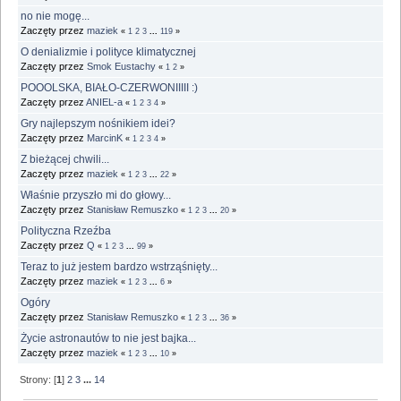
no nie mogę...
Zaczęty przez
maziek
«
1
2
3
...
119
»
O denializmie i polityce klimatycznej
Zaczęty przez
Smok Eustachy
«
1
2
»
POOOLSKA, BIAŁO-CZERWONIIIII :)
Zaczęty przez
ANIEL-a
«
1
2
3
4
»
Gry najlepszym nośnikiem idei?
Zaczęty przez
MarcinK
«
1
2
3
4
»
Z bieżącej chwili...
Zaczęty przez
maziek
«
1
2
3
...
22
»
Właśnie przyszło mi do głowy...
Zaczęty przez
Stanisław Remuszko
«
1
2
3
...
20
»
Polityczna Rzeźba
Zaczęty przez
Q
«
1
2
3
...
99
»
Teraz to już jestem bardzo wstrząśnięty...
Zaczęty przez
maziek
«
1
2
3
...
6
»
Ogóry
Zaczęty przez
Stanisław Remuszko
«
1
2
3
...
36
»
Życie astronautów to nie jest bajka...
Zaczęty przez
maziek
«
1
2
3
...
10
»
Strony: [
1
]
2
3
...
14