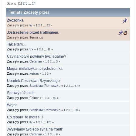
Strony: [
1
]
2
3
...
14
Temat
/
Zaczęty przez
Życzonka
Zaczęty przez
liv
«
1
2
3
...
22
»
.Ostrzeżenie przed trollingiem.
Zaczęty przez Terminus
Takie tam...
Zaczęty przez
trx
«
1
2
3
...
11
»
Czy narkotyki powinny być legalne?
Zaczęty przez
Cetarian
«
1
2
3
...
5
»
Magia, metafizyka i psychotronika
Zaczęty przez
xetras
«
1
2
3
»
Upadek Cesarstwa Rzymskiego
Zaczęty przez
Stanisław Remuszko
«
1
2
3
...
57
»
Sprawy różnakie
Zaczęty przez Falcor
«
1
2
3
...
89
»
Wojna
Zaczęty przez
Stanisław Remuszko
«
1
2
3
...
38
»
Co tępora, to mores...!
Zaczęty przez
liv
«
1
2
3
...
126
»
„Wysyłamy twojego syna na front!”
Zaczęty przez
Cetarian
«
1
2
3
...
6
»