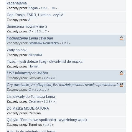
kaganajama
Zaczęty przez
Kagan
«
1
2
3
...
18
»
Odp: Rosja, ZSRR, Ukraina...czyli A
Zaczęty przez
A
Śmieceniu mówimy nie ;)
Zaczęty przez
Q
«
1
2
3
...
7
»
Pochodzenie Lema czyli ban
Zaczęty przez
Stanisław Remuszko
«
1
2
3
»
Żarty na bok
Zaczęty przez
olkapolka
Trzeci - jeśli dobrze liczę - otwarty list do maźka
Zaczęty przez
Hornet
LIST półotwarty do Maźka
Zaczęty przez Cetarian
«
1
2
3
4
»
Czy uważacie, że olkapolka, liv i maziek powinni stracić uprawnienia?
Zaczęty przez
Q
«
1
2
3
...
7
»
List otwarty do Tomasza Lema
Zaczęty przez
Cetarian
«
1
2
3
4
»
Do Maźka MODERATORA
Zaczęty przez Cetarian
Q (było: "Forumowe spotkanie) - wydzielony wątek
Zaczęty przez Terminus
«
1
2
3
»
Halo, ja do admimistracji forum