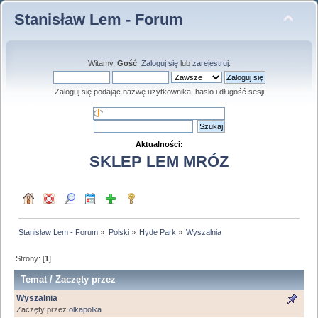
Stanisław Lem - Forum
Witamy,
Gość
.
Zaloguj się
lub
zarejestruj
.
Zaloguj się podając nazwę użytkownika, hasło i długość sesji
Aktualności:
SKLEP LEM MRÓZ
Stanisław Lem - Forum
»
Polski
»
Hyde Park
»
Wyszalnia
Strony: [
1
]
Temat
/
Zaczęty przez
Wyszalnia
Zaczęty przez
olkapolka