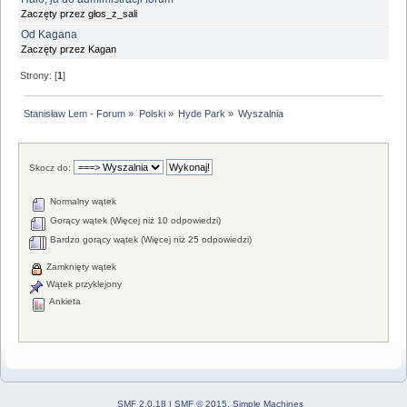
Zaczęty przez głos_z_sali
Od Kagana
Zaczęty przez Kagan
Strony: [
1
]
Stanisław Lem - Forum
»
Polski
»
Hyde Park
»
Wyszalnia
Skocz do:
Normalny wątek
Gorący wątek (Więcej niż 10 odpowiedzi)
Bardzo gorący wątek (Więcej niż 25 odpowiedzi)
Zamknięty wątek
Wątek przyklejony
Ankieta
SMF 2.0.18
|
SMF © 2015
,
Simple Machines