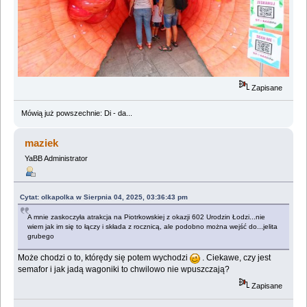
Zapisane
Mówią już powszechnie: Di - da...
maziek
YaBB Administrator
Cytat: olkapolka w Sierpnia 04, 2025, 03:36:43 pm
A mnie zaskoczyła atrakcja na Piotrkowskiej z okazji 602 Urodzin Łodzi...nie
wiem jak im się to łączy i składa z rocznicą, ale podobno można wejść do...jelita
grubego
Może chodzi o to, którędy się potem wychodzi
. Ciekawe, czy jest
semafor i jak jadą wagoniki to chwilowo nie wpuszczają?
Zapisane