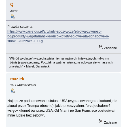
Q
Juror
Prawda szczyra:
https://www.carrefour.pl/artykuly-spozywcze/zdrowa-zywnosc-
bq/produkty-wegetarianskie/orico-kotlety-sojowe-ala-schabowe-o-
smaku-kurczaka-100-g
Zapisane
"Wśród wydarzeń wszechświata nie ma ważnych i nieważnych, tylko my
różnie je postrzegamy. Podział na ważne i nieważne odbywa się w naszych
umysłach" - Marek Baraniecki
maziek
YaBB Administrator
Najlepsze podsumowanie statusu USA (wypracowanego dekadami, nie
akurat przez Trumpa obecnie), jakie przeczytałem: "przejechałem 6
tysięcy kilometrów przez USA. Od Miami po San Francisco obsługiwali
mnie ludzie bez zębów".
Zapisane