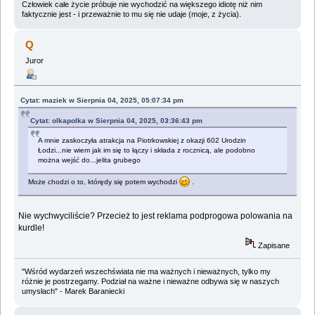
Człowiek całe życie próbuje nie wychodzić na większego idiotę niż nim
faktycznie jest - i przeważnie to mu się nie udaje (moje, z życia).
Q
Juror
Cytat: maziek w Sierpnia 04, 2025, 05:07:34 pm
Cytat: olkapolka w Sierpnia 04, 2025, 03:36:43 pm
A mnie zaskoczyła atrakcja na Piotrkowskiej z okazji 602 Urodzin
Łodzi...nie wiem jak im się to łączy i składa z rocznicą, ale podobno
można wejść do...jelita grubego
Może chodzi o to, którędy się potem wychodzi
.
Nie wychwyciliście? Przecież to jest reklama podprogowa polowania na
kurdle!
Zapisane
"Wśród wydarzeń wszechświata nie ma ważnych i nieważnych, tylko my
różnie je postrzegamy. Podział na ważne i nieważne odbywa się w naszych
umysłach" - Marek Baraniecki