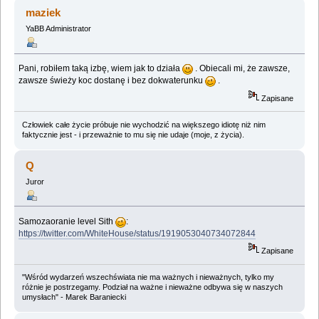
(Przeczytany 2448718 razy)
maziek
YaBB Administrator
Pani, robiłem taką izbę, wiem jak to działa
. Obiecali mi, że zawsze,
zawsze świeży koc dostanę i bez dokwaterunku
.
Zapisane
Człowiek całe życie próbuje nie wychodzić na większego idiotę niż nim
faktycznie jest - i przeważnie to mu się nie udaje (moje, z życia).
Q
Juror
Samozaoranie level Sith
:
https://twitter.com/WhiteHouse/status/1919053040734072844
Zapisane
"Wśród wydarzeń wszechświata nie ma ważnych i nieważnych, tylko my
różnie je postrzegamy. Podział na ważne i nieważne odbywa się w naszych
umysłach" - Marek Baraniecki