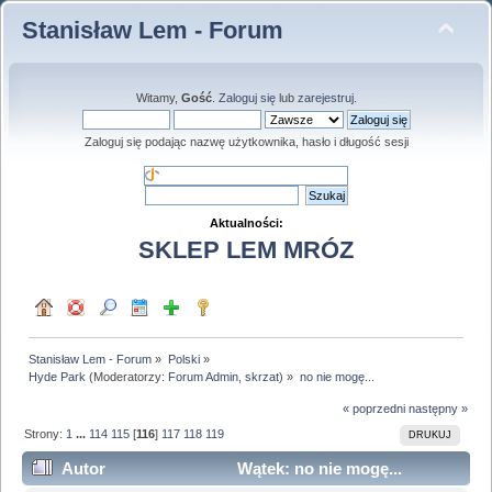
Stanisław Lem - Forum
Witamy,
Gość
.
Zaloguj się
lub
zarejestruj
.
Zaloguj się podając nazwę użytkownika, hasło i długość sesji
Aktualności:
SKLEP LEM MRÓZ
Stanisław Lem - Forum
»
Polski
»
Hyde Park
(Moderatorzy:
Forum Admin
,
skrzat
) »
no nie mogę...
« poprzedni
następny »
Strony:
1
...
114
115
[
116
]
117
118
119
DRUKUJ
Autor
Wątek: no nie mogę...