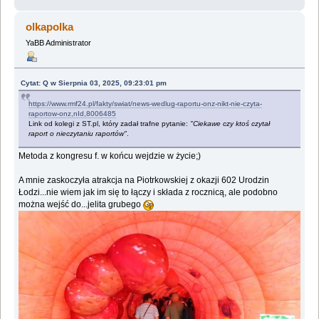
olkapolka
YaBB Administrator
Cytat: Q w Sierpnia 03, 2025, 09:23:01 pm
https://www.rmf24.pl/fakty/swiat/news-wedlug-raportu-onz-nikt-nie-czyta-
raportow-onz,nId,8006485
Link od kolegi z ST.pl, który zadał trafne pytanie:
"Ciekawe czy ktoś czytał
raport o nieczytaniu raportów"
.
Metoda z kongresu f. w końcu wejdzie w życie;)
A mnie zaskoczyła atrakcja na Piotrkowskiej z okazji 602 Urodzin
Łodzi...nie wiem jak im się to łączy i składa z rocznicą, ale podobno
można wejść do...jelita grubego