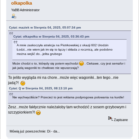
olkapolka
YaBB Administrator
Cytat: maziek w Sierpnia 04, 2025, 05:07:34 pm
Cytat: olkapolka w Sierpnia 04, 2025, 03:36:43 pm
A mnie zaskoczyła atrakcja na Piotrkowskiej z okazji 602 Urodzin
Łodzi...nie wiem jak im się to łączy i składa z rocznicą, ale podobno
można wejść do...jelita grubego
Może chodzi o to, którędy się potem wychodzi
. Ciekawe, czy jest semafor i
jak jadą wagoniki to chwilowo nie wpuszczają?
To jelito wygląda mi na chore...może więc wagoniki...ten tego...nie
jadą?!
Cytat: Q w Sierpnia 04, 2025, 08:13:10 pm
Nie wychwyciliście? Przecież to jest reklama podprogowa polowania na kurdle!
Żesz...może faktycznie należałoby tam wchodzić z sosem grzybowym i
szczypiorkiem?!
Zapisane
Mówią już powszechnie: Di - da...