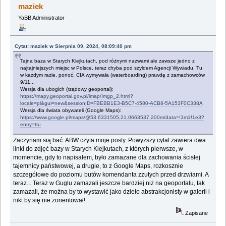
maziek
YaBB Administrator
Cytat: maziek w Sierpnia 09, 2024, 08:09:40 pm
Tajna baza w Starych Kiejkutach, pod różnymi nazwami ale zawsze jedno z
najtajniejszych miejsc w Polsce, teraz chyba pod szyldem Agencji Wywiadu. Tu
w każdym razie, ponoć, CIA wymywała (waterboarding) prawdę z zamachowców
9/11...
Wersja dla ubogich (rządowy geoportal):
https://mapy.geoportal.gov.pl/imap/Imgp_2.html?
locale=pl&gui=new&sessionID=FBEBB1E3-B5C7-4580-ACB8-5A153F0C338A
Wersja dla świata obywateli (Google Maps):
https://www.google.pl/maps/@53.6331505,21.0663537,200m/data=!3m1!1e3?
entry=ttu
Zaczynam sią bać. ABW czyta moje posty. Powyższy cytat zawiera dwa
linki do zdjęć bazy w Starych Kiejkutach, z których pierwsze, w
momencie, gdy to napisałem, było zamazane dla zachowania ścisłej
tajemnicy państwowej, a drugie, to z Google Maps, rozkosznie
szczegółowe do poziomu butów komendanta zzutych przed drzwiami. A
teraz... Teraz w Guglu zamazali jeszcze bardziej niż na geoportalu, tak
zamazali, że można by to wystawić jako dzieło abstrakcjonisty w galerii i
nikt by się nie zorientował!
Zapisane