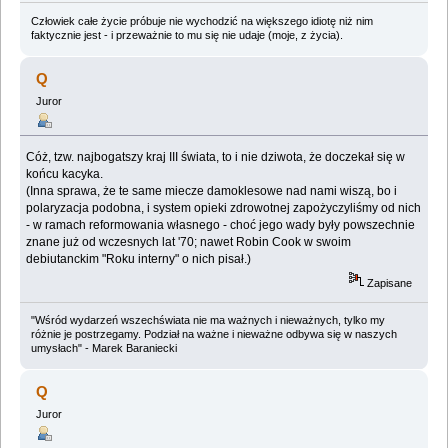
Człowiek całe życie próbuje nie wychodzić na większego idiotę niż nim
faktycznie jest - i przeważnie to mu się nie udaje (moje, z życia).
Q
Juror
Cóż, tzw. najbogatszy kraj III świata, to i nie dziwota, że doczekał się w
końcu kacyka.
(Inna sprawa, że te same miecze damoklesowe nad nami wiszą, bo i
polaryzacja podobna, i system opieki zdrowotnej zapożyczyliśmy od nich
- w ramach reformowania własnego - choć jego wady były powszechnie
znane już od wczesnych lat '70; nawet Robin Cook w swoim
debiutanckim "Roku interny" o nich pisał.)
Zapisane
"Wśród wydarzeń wszechświata nie ma ważnych i nieważnych, tylko my
różnie je postrzegamy. Podział na ważne i nieważne odbywa się w naszych
umysłach" - Marek Baraniecki
Q
Juror