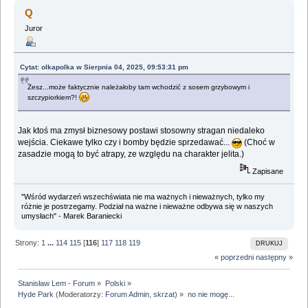
Q
Juror
Cytat: olkapolka w Sierpnia 04, 2025, 09:53:31 pm
Żesz...może faktycznie należałoby tam wchodzić z sosem grzybowym i
szczypiorkiem?!
Jak ktoś ma zmysł biznesowy postawi stosowny stragan niedaleko
wejścia. Ciekawe tylko czy i bomby będzie sprzedawać...
(Choć w
zasadzie mogą to być atrapy, ze względu na charakter jelita.)
Zapisane
"Wśród wydarzeń wszechświata nie ma ważnych i nieważnych, tylko my
różnie je postrzegamy. Podział na ważne i nieważne odbywa się w naszych
umysłach" - Marek Baraniecki
Strony:
1
...
114
115
[
116
]
117
118
119
DRUKUJ
« poprzedni
następny »
Stanisław Lem - Forum
»
Polski
»
Hyde Park
(Moderatorzy:
Forum Admin
,
skrzat
) »
no nie mogę...