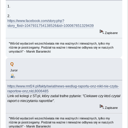
1.
2.
https://www.facebook.com/story.php?
story_fbid=1047931754138526&id=100067651329439
Zapisane
"Wśród wydarzeń wszechświata nie ma ważnych i nieważnych, tylko my
różnie je postrzegamy. Podział na ważne i nieważne odbywa się w naszych
umysłach" - Marek Baraniecki
Q
Juror
https://www.rmf24.pl/fakty/swiat/news-wedlug-raportu-onz-nikt-nie-czyta-
raportow-onz,nId,8006485
Link od kolegi z ST.pl, który zadał trafne pytanie:
"Ciekawe czy ktoś czytał
raport o nieczytaniu raportów"
.
Zapisane
"Wśród wydarzeń wszechświata nie ma ważnych i nieważnych, tylko my
różnie je postrzegamy. Podział na ważne i nieważne odbywa się w naszych
umysłach" - Marek Baraniecki