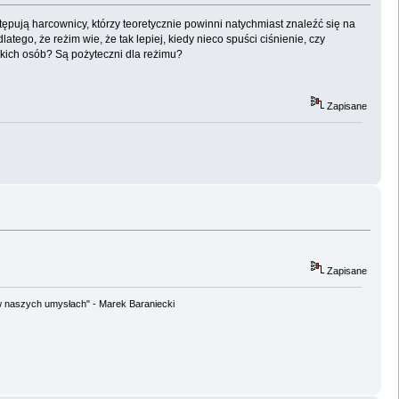
ępują harcownicy, którzy teoretycznie powinni natychmiast znaleźć się na
tego, że reżim wie, że tak lepiej, kiedy nieco spuści ciśnienie, czy
takich osób? Są pożyteczni dla reżimu?
Zapisane
Zapisane
w naszych umysłach" - Marek Baraniecki