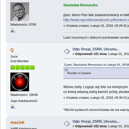
Stanisław Remuszko
pjes: skoro Pan taki zaawansowany w lekt
http://www.ogroddoswiadczen.pl/konkurs-c
Wiadomości: 8769
«
Ostatnia zmiana: Lutego 01, 2018, 04:26:4
Ludzi rozumnych i dobrych pozdrawiam serdecz
Odp: Rosja, ZSRR, Ukraina...
Q
«
Odpowiedź #21 dnia:
Lutego 01, 201
Juror
God Member
Cytat: Stanisław Remuszko w Lutego 01, 2018
Rzadko tu bywam
Wolne żarty. Loguje się toto na ninejszym
co krwią własną lubią karmić pchły, pluskw
Wiadomości: 18049
«
Ostatnia zmiana: Lutego 01, 2018, 04:34:15
Jego Induktywność
"Wśród wydarzeń wszechświata nie ma ważnych
Odp: Rosja, ZSRR, Ukraina...
maziek
«
Odpowiedź #22 dnia:
Lutego 01, 201
YaBB Administrator