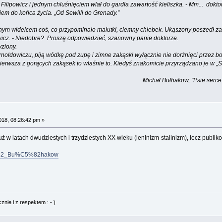
Filipowicz i jednym chluśnięciem wlał do gardła zawartość kieliszka. - Mm... dokto
em do końca życia. „Od Sewilli do Grenady.”
nym widelcem coś, co przypominało malutki, ciemny chlebek. Ukąszony poszedł za 
powicz. - Niedobre? Proszę odpowiedzieć, szanowny panie doktorze.
yziony.
Arnoldowiczu, piją wódkę pod zupę i zimne zakąski wyłącznie nie dorżnięci przez 
ierwsza z gorących zakąsek to właśnie to. Kiedyś znakomicie przyrządzano je w „
kow, "Psie serce", 1925
018, 08:26:42 pm »
ż w latach dwudziestych i trzydziestych XX wieku (leninizm-stalinizm), lecz publik
%C5%82_Bu%C5%82hakow
nie i z respektem : - )