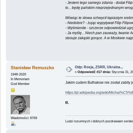
- Jestem tego samego zdania - dodał Filip 
to... będę pańskim nieprzejednanym wrogi
Mówiąc te słowa schwycił łapiastym srebr
- Niedobre? - żując wypytywał Filip Fili
- Wyśmienite - szczerze odpowiedział ugr
- Ja myślę... Niech pan zauważy, Iwanie 
stosuje zakąski gorące. A w Moskwie najp
Michał Bułha
Odp: Rosja, ZSRR, Ukraina...
Stanisław Remuszko
«
Odpowiedź #17 dnia:
Stycznia 31, 2
1948-2020
In Memoriam
Jakim cudem Bułhakow nie został zabity ju
God Member
https://pl.wikipedia.org/wiki/Michai
R.
Wiadomości: 8769
Ludzi rozumnych i dobrych pozdrawiam serdecz