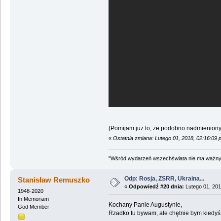
(Pomijam już to, że podobno nadmieniony 
«
Ostatnia zmiana: Lutego 01, 2018, 02:16:09
"Wśród wydarzeń wszechświata nie ma ważnych
Odp: Rosja, ZSRR, Ukraina...
Stanisław Remuszko
«
Odpowiedź #20 dnia:
Lutego 01, 201
1948-2020
In Memoriam
Kochany Panie Augustynie,
God Member
Rzadko tu bywam, ale chętnie bym kiedyś 