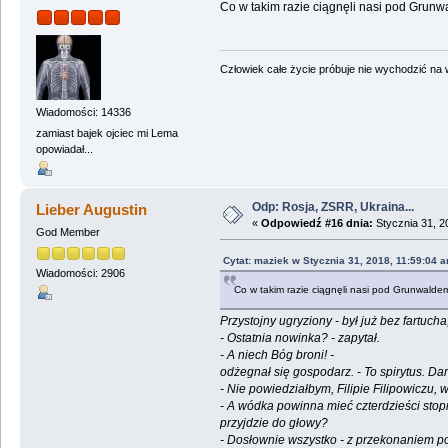
Co w takim razie ciągnęli nasi pod Grun
Człowiek całe życie próbuje nie wychodzić na wi
Wiadomości: 14336
zamiast bajek ojciec mi Lema
opowiadał...
Odp: Rosja, ZSRR, Ukraina...
Lieber Augustin
«
Odpowiedź #16 dnia:
Stycznia 31, 2
God Member
Cytat: maziek w Stycznia 31, 2018, 11:59:04 
Wiadomości: 2906
Co w takim razie ciągnęli nasi pod Grunwalde
Przystojny ugryziony - był już bez fartuch
- Ostatnia nowinka? - zapytał.
- A niech Bóg broni! -
odżegnał się gospodarz. - To spirytus. Da
- Nie powiedziałbym, Filipie Filipowiczu, w
- A wódka powinna mieć czterdzieści stopni
przyjdzie do głowy?
- Dosłownie wszystko - z przekonaniem po