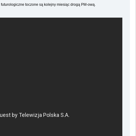
e futurologiczne toczone są kolejny miesiąc drogą PM-ową.