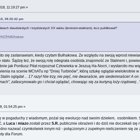
018, 11:19:27 pm »
18, 08:26:42 pm
atach dwudziestych i trzydziestych XX wieku (leninizm-stalinizm), lecz publikował?
2_Bu%C5%82hakow
sto się zastanawiam, kiedy czytam Bułhakowa. Ze względu na swoją wprost niewiaro
e stało. Śądzę też, że swoją rolę odegrała osobista znajomość ze Stalinem i, powie
ie jak Pontiusz Piłat rozpoznał Człowieka w Jeszuą Ha-Nocri, i wystarciło mu ws
wienia na scenie MChATu np "Dniej Turbinów", którą sztukę oglądał wielokrotnie w
lin oglądał ... 17 razy! Nie trzy, nie pięć, nie dwanaście, ale siedemnaście! A on b
inach", zafascynowało go i chciał oglądać, chowając się za kurtyną loży rządowej...
8, 01:54:25 pm »
ę w pogaduchy z wiadomym, pożal się ewolucjo nad swoim dziełem, osobnikiem.
ć, a
Luca
i
miazo
zostali przez
S.R.
publicznie obrażeni i do dziś nie doczekali się 
rudno nazwać czymkolwiek innym niż - połączonym z zupełnym nieliczeniem się ze
boty dla Forum.