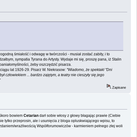
godną śmiałość i odwagę w twórczości - musiał zostać zabity, i to
dzałbym, sympatia Tyrana do Artysty. Wydaje mi się, proszę pana, iż Stalin
paniałomyślności, żeby oszczędzić pisarza.
 ciągu lat 1926-29. Pisarz W. Niekrasow:
"Wiadomo, że spektakl "Dni
ył człowiekiem ... bardzo zajętym, a teatry nie cieszyły się jego
"
Zapisane
 Skoro bowiem
Cetarian
darł sobie włosy z głowy błagając prawie (Ciebie
nie tylko przeprosin, ale i usunięcia z bloga opluskwiającego wpisu, to
 zdaniem/wrażliwością Współforumowiczów - karmieniem pełnego złej woli