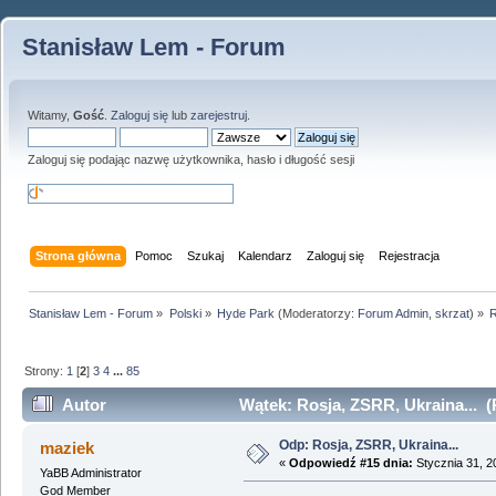
Stanisław Lem - Forum
Witamy,
Gość
.
Zaloguj się
lub
zarejestruj
.
Zaloguj się podając nazwę użytkownika, hasło i długość sesji
Strona główna
Pomoc
Szukaj
Kalendarz
Zaloguj się
Rejestracja
Stanisław Lem - Forum
»
Polski
»
Hyde Park
(Moderatorzy:
Forum Admin
,
skrzat
) »
R
Strony:
1
[
2
]
3
4
...
85
Autor
Wątek: Rosja, ZSRR, Ukraina... (
Odp: Rosja, ZSRR, Ukraina...
maziek
«
Odpowiedź #15 dnia:
Stycznia 31, 2
YaBB Administrator
God Member