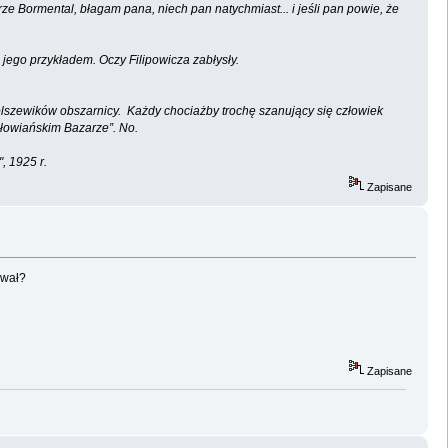
rze Bormental, błagam pana, niech pan natychmiast... i jeśli pan powie, że
jego przykładem. Oczy Filipowicza zabłysły.
bolszewików obszarnicy. Każdy chociażby trochę szanujący się człowiek
Słowiańskim Bazarze”. No.
 r.
Zapisane
ował?
Zapisane