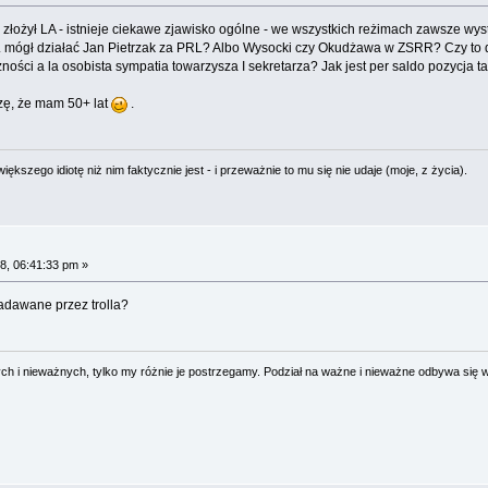
złożył LA - istnieje ciekawe zjawisko ogólne - we wszystkich reżimach zawsze wyst
np. mógł działać Jan Pietrzak za PRL? Albo Wysocki czy Okudżawa w ZSRR? Czy to dla
czności a la osobista sympatia towarzysza I sekretarza? Jak jest per saldo pozycja 
rzę, że mam 50+ lat
.
ększego idiotę niż nim faktycznie jest - i przeważnie to mu się nie udaje (moje, z życia).
8, 06:41:33 pm »
adawane przez trolla?
 i nieważnych, tylko my różnie je postrzegamy. Podział na ważne i nieważne odbywa się 