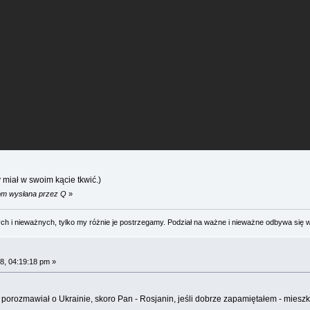
miał w swoim kącie tkwić.)
 pm wysłana przez Q
»
 i nieważnych, tylko my różnie je postrzegamy. Podział na ważne i nieważne odbywa się 
8, 04:19:18 pm »
porozmawiał o Ukrainie, skoro Pan - Rosjanin, jeśli dobrze zapamiętałem - miesz