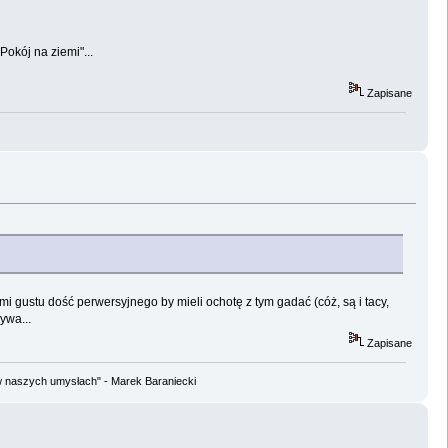
okój na ziemi"...
Zapisane
i gustu dość perwersyjnego by mieli ochotę z tym gadać (cóż, są i tacy,
ywa...
Zapisane
w naszych umysłach" - Marek Baraniecki