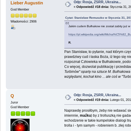
Odp: Rosja, ZSRR, Ukraina...
Lieber Augustin
«
Odpowiedź #18 dnia:
Stycznia 31, 2
God Member
Cytat: Stanisław Remuszko w Stycznia 31, 20
Wiadomości: 2906
Jakim cudem Bułhakow nie został zabity już w l
https://pl.wikipedia.org/wiki/Michai%C5%8
R.
Pan Stanisław, to pytanie, nad którym czę
prawdziwy cud i łaska Boża, iż tego się ni
rozpoznał Człowieka w Bułhakowie, podobn
Co więcej, dozwolał publikację i przedsta
Turbinów" oparty na sztuce M. Bułhakowa Sta
względami, kochał kino ... ale coś w "Turb
Odp: Rosja, ZSRR, Ukraina...
Q
«
Odpowiedź #19 dnia:
Lutego 01, 201
Juror
God Member
Naprawdę prosiłbym, żeby nie wdawać si
imiennie,
maźku
) by z trolluszką nie gada
wchodzenie w takie kumpelskie dialogi t
trolla i - tym samym - robieniem b. złej ro