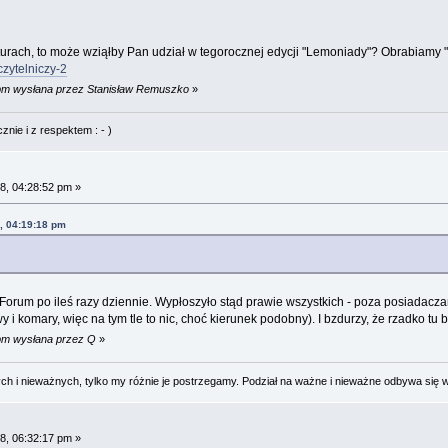
urach, to może wziąłby Pan udział w tegorocznej edycji "Lemoniady"? Obrabiamy "P
zytelniczy-2
2 pm wysłana przez Stanisław Remuszko
»
nie i z respektem : - )
8, 04:28:52 pm »
, 04:19:18 pm
 Forum po ileś razy dziennie. Wypłoszyło stąd prawie wszystkich - poza posiadaczam
y i komary, więc na tym tle to nic, choć kierunek podobny). I bzdurzy, że rzadko tu b
 pm wysłana przez Q
»
 i nieważnych, tylko my różnie je postrzegamy. Podział na ważne i nieważne odbywa się 
8, 06:32:17 pm »