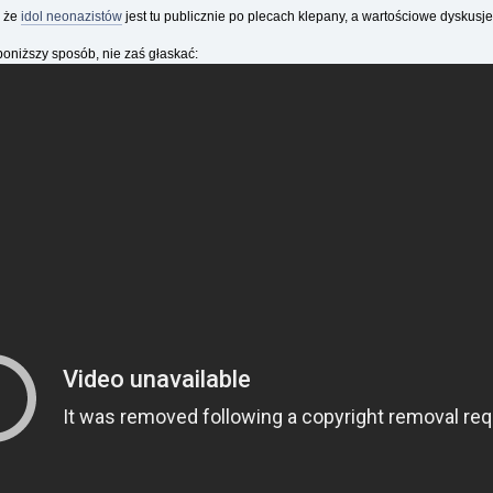
, że
idol neonazistów
jest tu publicznie po plecach klepany, a wartościowe dyskusj
niższy sposób, nie zaś głaskać: