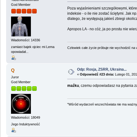
God Member
Poza wyjaśnieniami szczegółowymi, które 
indeksie - o ile nie zostać ściętymi. Jak 
dlatego, że występują jakieś zbiegi okoli
Apropos LA - no cóż, ja po prostu nie wie
Wiadomości: 14336
zamiast bajek ojciec mi Lema
Człowiek całe życie próbuje nie wychodzić na wi
opowiadał...
Odp: Rosja, ZSRR, Ukraina...
Q
«
Odpowiedź #23 dnia:
Lutego 01, 201
Juror
God Member
maźku
, czemu odpowiadasz na pytania z
"Wśród wydarzeń wszechświata nie ma ważnych
Wiadomości: 18049
Jego Induktywność