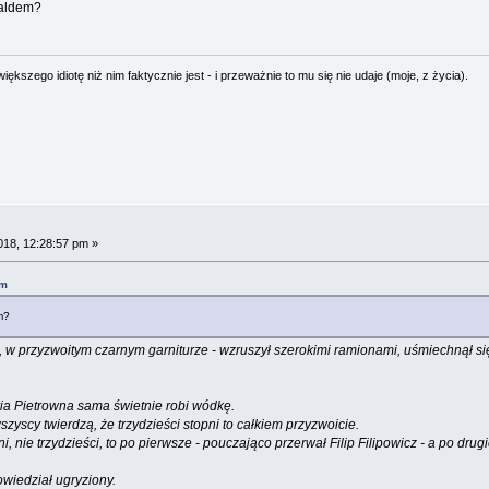
waldem?
ększego idiotę niż nim faktycznie jest - i przeważnie to mu się nie udaje (moje, z życia).
018, 12:28:57 pm »
am
m?
a, w przyzwoitym czarnym garniturze - wzruszył szerokimi ramionami, uśmiechnął się
ria Pietrowna sama świetnie robi wódkę.
szyscy twierdzą, że trzydzieści stopni to całkiem przyzwoicie.
, nie trzydzieści, to po pierwsze - pouczająco przerwał Filip Filipowicz - a po dr
wiedział ugryziony.