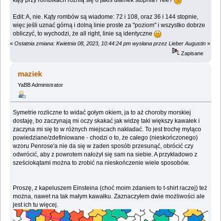
Edit: A, nie. Kąty rombów są wiadome: 72 i 108, oraz 36 i 144 stopnie,
więc jeśli uznać górną i dolną linie proste za "poziom" i wszystko dobrze
obliczyć, to wychodzi, że all right, linie są identyczne
«
Ostatnia zmiana: Kwietnia 08, 2023, 10:44:24 pm wysłana przez Lieber Augustin
»
Zapisane
maziek
YaBB Administrator
Symetrie rozliczne to widać gołym okiem, ja to aż choroby morskiej
dostaję, bo zaczynają mi oczy skakać jak widzę taki większy kawałek i
zaczyna mi się to w różnych miejscach nakładać. To jest trochę myląco
powiedziane/zdefiniowane - chodzi o to, że całego (nieskończonego)
wzoru Penrose'a nie da się w żaden sposób przesunąć, obrócić czy
odwrócić, aby z powrotem nałożył się sam na siebie. A przykładowo z
sześciokątami można to zrobić na nieskończenie wiele sposobów.
Proszę, z kapeluszem Einsteina (choć moim zdaniem to t-shirt raczej) też
można, nawet na tak małym kawałku. Zaznaczyłem dwie możliwości ale
jest ich tu więcej.