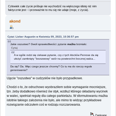
Człowiek całe życie próbuje nie wychodzić na większego idiotę niż nim
faktycznie jest - i przeważnie to mu się nie udaje (moje, z życia).
akond
Cytat: Lieber Augustin w Kwietnia 09, 2023, 10:36:57 pm
Jakie oszustwo? Gwoli sprawiedliwości: pytanie
maźka
brzmiało:
Cytuj
A w ogóle rodzi się ciekawe pytanie, czy z tych klocków Penrose da się
ułożyć zamknięty "bezszwowy" wzór na powierzchni bocznej walca...
Da się? Da. Więc czego jeszcze chcemy? Co tu ma do rzeczy
reguła
generowania?
Ujęcie "oszustwa" w cudzysłów nie było przypadkowe.
Chodzi o to, że odruchowo wyobraziłem sobie wymaganie mocniejsze,
tzn. żeby dodatkowo również ów styk, wzdłuż którego składamy wycinek
w walec, spełniał regułę dla całego parkietażu. W sformułowaniu maźka
istotnie takiego założenia nie było, ale mimo to widząc przykładowe
rozwiązanie odczułem coś w rodzaju rozczarowania.
Zapisane