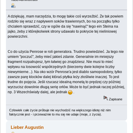
A dziękuję, mam narzędzia, to mogę takie coś wyrzeźbić. Że tak powiem
rodziło się wraz z napływem soków trawiennych, bo na początku tylko
chciałem sprawdzić, czy w ogóle da się "nawinąć" tego ein Steina na
jajko, żeby z którejkolwiek strony udawało to pokrycie tej nieliniowej
powierzchni.
Co do użycia Penrose w roli generatora. Trudno powiedzieć. Ja tego nie
umiem "poczuć", żeby mieć jakieś zdanie. Generalnie im mniejszy
fragment rozpatrujesz, tym łatwiej go znajdziesz. Nie musi to mieć
wpływu na losowość współrzędnych (bierzemy dwie kolejne liczby
niewymierne...). Na oko wzór Penrose'a jest diablo samopodobny, tylko
zawsze parę klocków dalej któraś płytka leży złośliwie inaczej. To jest
trudne do pojęcia. Jeśli rzucasz idealną monetą to prędzej czy później
wyrzucisz dowolnie długą serię orłów. Może to być jednak raczej później,
np. 3 Wszechświaty dalej, ale jednak
.
Zapisane
Człowiek całe życie próbuje nie wychodzić na większego idiotę niż nim
faktycznie jest - i przeważnie to mu się nie udaje (moje, z życia).
Lieber Augustin