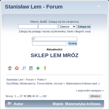
Stanisław Lem - Forum
Witamy,
Gość
.
Zaloguj się
lub
zarejestruj
.
Zaloguj się podając nazwę użytkownika, hasło i długość sesji
Aktualności:
SKLEP LEM MRÓZ
Stanisław Lem - Forum
»
Polski
»
DyLEMaty
(Moderatorzy:
Forum Admin
,
skrzat
) »
Matematyka królowa nauk ;)
« poprzedni
następny »
Strony:
1
...
37
38
[
39
]
40
41
...
118
DRUKUJ
Autor
Wątek: Matematyka królowa