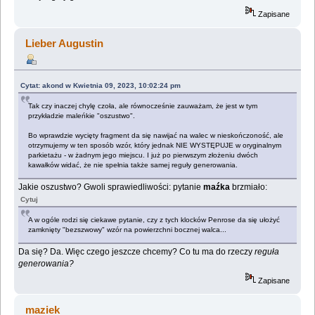
Zapisane
Lieber Augustin
Cytat: akond w Kwietnia 09, 2023, 10:02:24 pm
Tak czy inaczej chylę czoła, ale równocześnie zauważam, że jest w tym
przykładzie maleńkie "oszustwo".
Bo wprawdzie wycięty fragment da się nawijać na walec w nieskończoność, ale
otrzymujemy w ten sposób wzór, który jednak NIE WYSTĘPUJE w oryginalnym
parkietażu - w żadnym jego miejscu. I już po pierwszym złożeniu dwóch
kawałków widać, że nie spełnia także samej reguły generowania.
Jakie oszustwo? Gwoli sprawiedliwości: pytanie
maźka
brzmiało:
Cytuj
A w ogóle rodzi się ciekawe pytanie, czy z tych klocków Penrose da się ułożyć
zamknięty "bezszwowy" wzór na powierzchni bocznej walca...
Da się? Da. Więc czego jeszcze chcemy? Co tu ma do rzeczy
reguła
generowania?
Zapisane
maziek