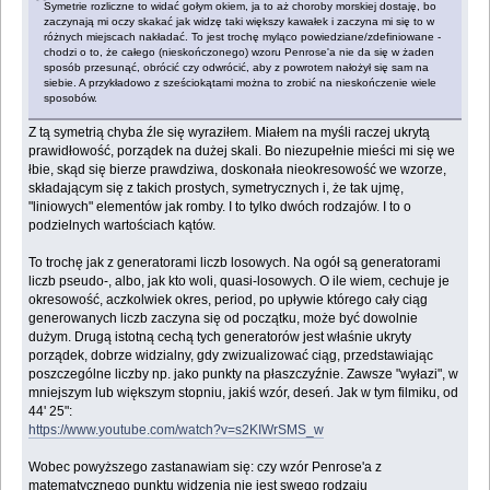
Symetrie rozliczne to widać gołym okiem, ja to aż choroby morskiej dostaję, bo
zaczynają mi oczy skakać jak widzę taki większy kawałek i zaczyna mi się to w
różnych miejscach nakładać. To jest trochę myląco powiedziane/zdefiniowane -
chodzi o to, że całego (nieskończonego) wzoru Penrose'a nie da się w żaden
sposób przesunąć, obrócić czy odwrócić, aby z powrotem nałożył się sam na
siebie. A przykładowo z sześciokątami można to zrobić na nieskończenie wiele
sposobów.
Z tą symetrią chyba źle się wyraziłem. Miałem na myśli raczej ukrytą
prawidłowość, porządek na dużej skali. Bo niezupełnie mieści mi się we
łbie, skąd się bierze prawdziwa, doskonała nieokresowość we wzorze,
składającym się z takich prostych, symetrycznych i, że tak ujmę,
"liniowych" elementów jak romby. I to tylko dwóch rodzajów. I to o
podzielnych wartościach kątów.
To trochę jak z generatorami liczb losowych. Na ogół są generatorami
liczb pseudo-, albo, jak kto woli, quasi-losowych. O ile wiem, cechuje je
okresowość, aczkolwiek okres, period, po upływie którego cały ciąg
generowanych liczb zaczyna się od początku, może być dowolnie
dużym. Drugą istotną cechą tych generatorów jest właśnie ukryty
porządek, dobrze widzialny, gdy zwizualizować ciąg, przedstawiając
poszczególne liczby np. jako punkty na płaszczyźnie. Zawsze "wyłazi", w
mniejszym lub większym stopniu, jakiś wzór, deseń. Jak w tym filmiku, od
44' 25":
https://www.youtube.com/watch?v=s2KIWrSMS_w
Wobec powyższego zastanawiam się: czy wzór Penrose'a z
matematycznego punktu widzenia nie jest swego rodzaju