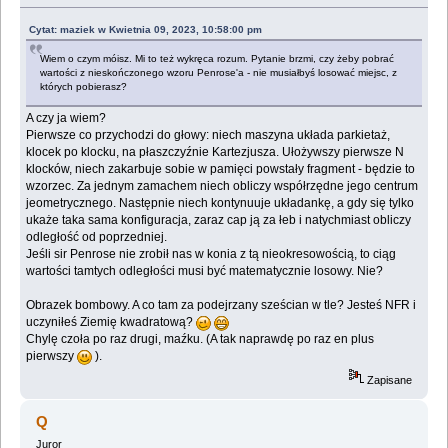
Cytat: maziek w Kwietnia 09, 2023, 10:58:00 pm
Wiem o czym móisz. Mi to też wykręca rozum. Pytanie brzmi, czy żeby pobrać
wartości z nieskończonego wzoru Penrose'a - nie musiałbyś losować miejsc, z
których pobierasz?
A czy ja wiem?
Pierwsze co przychodzi do głowy: niech maszyna układa parkietaż,
klocek po klocku, na płaszczyźnie Kartezjusza. Ułożywszy pierwsze N
klocków, niech zakarbuje sobie w pamięci powstały fragment - będzie to
wzorzec. Za jednym zamachem niech obliczy współrzędne jego centrum
jeometrycznego. Następnie niech kontynuuje układankę, a gdy się tylko
ukaże taka sama konfiguracja, zaraz cap ją za łeb i natychmiast obliczy
odległość od poprzedniej.
Jeśli sir Penrose nie zrobił nas w konia z tą nieokresowością, to ciąg
wartości tamtych odległości musi być matematycznie losowy. Nie?
Obrazek bombowy. A co tam za podejrzany sześcian w tle? Jesteś NFR i
uczyniłeś Ziemię kwadratową?
Chylę czoła po raz drugi, maźku. (A tak naprawdę po raz en plus
pierwszy
).
Zapisane
Q
Juror