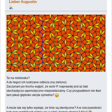
Lieber Augustin
Ta na niebiesko?
A do tegoż ich lustrzane odbicia (na zielono).
Zaczynam po trochu wątpić, że wzór P. naprawdę jest aż taki
stochastyczo-aperiodyczno-niepowtarzalny. Czy przypadkiem nie tkwi
tam jakaś głęboko ukryta symetria?
A może tak się tylko wydaje, że linie są identyczne? A w rzeczywistości
kąty przy rombikach różnią się o jakiś ułamek stopnia? Nie?