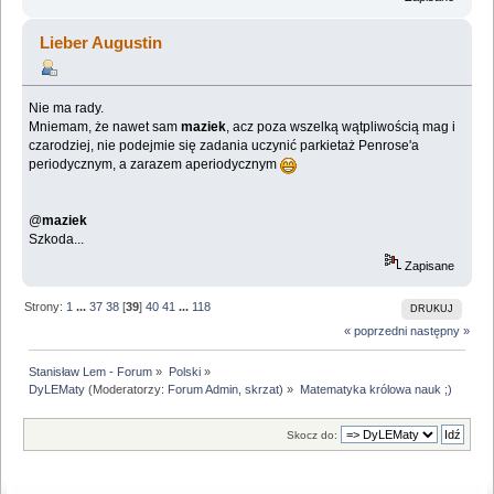
Lieber Augustin
Nie ma rady.
Mniemam, że nawet sam
maziek
, acz poza wszelką wątpliwością mag i
czarodziej, nie podejmie się zadania uczynić parkietaż Penrose'a
periodycznym, a zarazem aperiodycznym
@
maziek
Szkoda...
Zapisane
Strony:
1
...
37
38
[
39
]
40
41
...
118
DRUKUJ
« poprzedni
następny »
Stanisław Lem - Forum
»
Polski
»
DyLEMaty
(Moderatorzy:
Forum Admin
,
skrzat
) »
Matematyka królowa nauk ;)
Skocz do: