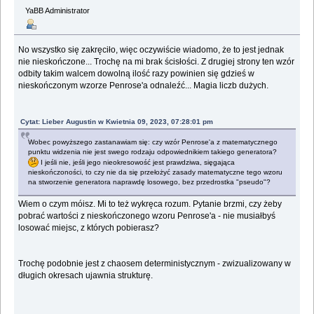
YaBB Administrator
No wszystko się zakręciło, więc oczywiście wiadomo, że to jest jednak
nie nieskończone... Trochę na mi brak ścisłości. Z drugiej strony ten wzór
odbity takim walcem dowolną ilość razy powinien się gdzieś w
nieskończonym wzorze Penrose'a odnaleźć... Magia liczb dużych.
Cytat: Lieber Augustin w Kwietnia 09, 2023, 07:28:01 pm
Wobec powyższego zastanawiam się: czy wzór Penrose'a z matematycznego
punktu widzenia nie jest swego rodzaju odpowiednikiem takiego generatora?
I jeśli nie, jeśli jego nieokresowość jest prawdziwa, sięgająca
nieskończoności, to czy nie da się przełożyć zasady matematyczne tego wzoru
na stworzenie generatora naprawdę losowego, bez przedrostka "pseudo"?
Wiem o czym móisz. Mi to też wykręca rozum. Pytanie brzmi, czy żeby
pobrać wartości z nieskończonego wzoru Penrose'a - nie musiałbyś
losować miejsc, z których pobierasz?
Trochę podobnie jest z chaosem deterministycznym - zwizualizowany w
długich okresach ujawnia strukturę.