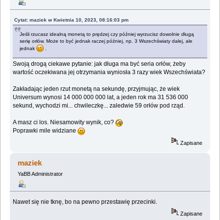
Cytat: maziek w Kwietnia 10, 2023, 08:16:03 pm
Jeśli rzucasz idealną monetą to prędzej czy później wyrzucisz dowolnie długą
serię orłów. Może to być jednak raczej później, np. 3 Wszechświaty dalej, ale
jednak
.
Swoją drogą ciekawe pytanie: jak długa ma być seria orłów, żeby
wartość oczekiwana jej otrzymania wyniosła 3 razy wiek Wszechświata?
Zakładając jeden rzut monetą na sekundę, przyjmując, że wiek
Universum wynosi 14 000 000 000 lat, a jeden rok ma 31 536 000
sekund, wychodzi mi... chwileczkę... zaledwie 59 orłów pod rząd.
A masz ci los. Niesamowity wynik, co?
Poprawki mile widziane
Zapisane
maziek
YaBB Administrator
Nawet się nie tknę, bo na pewno przestawię przecinki.
Zapisane