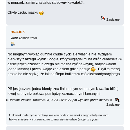
w poprzek, zanim znalazłeś stosowny kawałek?..
Chylę czoła, maźku
Zapisane
maziek
YaBB Administrator
No mógłbym wypiąć dumnie chude cycki ale właśnie nie. Wziąłem
pierwszy z brzegu wynik Googla, który wyglądał mi na wzór Penrose'a (w
dzisiejszych czasach niczego nie można być pewnym), narysowałem
jedną łamaną i przesuwając znalazłem gdzie pasuje
. Czyli to raczej
proste bo nie sądzę, że tak na ślepo trafiłem w coś ekstraordynaryjnego.
PS jest jeszcze jedna identyczna linia na tym skromnym kawałku bliżej
lewej strony niż połowa pomiędzy zaznaczonymi łamanymi.
«
Ostatnia zmiana: Kwietnia 08, 2023, 09:33:27 pm wysłana przez maziek
»
Zapisane
Człowiek całe życie próbuje nie wychodzić na większego idiotę niż nim
faktycznie jest - i przeważnie to mu się nie udaje (moje, z życia).