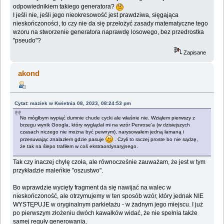
odpowiednikiem takiego generatora?
I jeśli nie, jeśli jego nieokresowość jest prawdziwa, sięgająca
nieskończoności, to czy nie da się przełożyć zasady matematyczne tego
wzoru na stworzenie generatora naprawdę losowego, bez przedrostka
"pseudo"?
Zapisane
akond
Cytat: maziek w Kwietnia 08, 2023, 08:24:53 pm
No mógłbym wypiąć dumnie chude cycki ale właśnie nie. Wziąłem pierwszy z
brzegu wynik Googla, który wyglądał mi na wzór Penrose'a (w dzisiejszych
czasach niczego nie można być pewnym), narysowałem jedną łamaną i
przesuwając znalazłem gdzie pasuje
. Czyli to raczej proste bo nie sądzę,
że tak na ślepo trafiłem w coś ekstraordynaryjnego.
Tak czy inaczej chylę czoła, ale równocześnie zauważam, że jest w tym
przykładzie maleńkie "oszustwo".
Bo wprawdzie wycięty fragment da się nawijać na walec w
nieskończoność, ale otrzymujemy w ten sposób wzór, który jednak NIE
WYSTĘPUJE w oryginalnym parkietażu - w żadnym jego miejscu. I już
po pierwszym złożeniu dwóch kawałków widać, że nie spełnia także
samej reguły generowania.