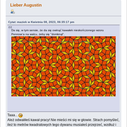
nauk ;) (Przeczytany 1968954 razy)
Lieber Augustin
Cytat: maziek w Kwietnia 08, 2023, 06:35:17 pm
Da się, w tym sensie, że da się owinąć kawałek nieskończonego wzoru
Penrose'a na walcu, żeby się "domknął".
Taaa...
Ależ odwałiłeś kawał pracy! Nie mieści mi się w głowie. Strach pomyśleć,
ileż to metrów kwadratowych tego dywanu musiałeś przejrzeć, wzdłuż i