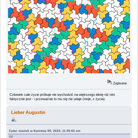
Zapisane
Człowiek całe życie próbuje nie wychodzić na większego idiotę niż nim
faktycznie jest - i przeważnie to mu się nie udaje (moje, z życia).
Lieber Augustin
Cytat: maziek w Kwietnia 09, 2023, 11:36:02 am