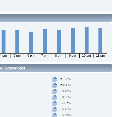
4 pm
5 pm
6 pm
7 pm
8 pm
9 pm
10 pm
11 pm
 wg aktywności
21.23%
20.00%
19.73%
18.52%
17.87%
16.71%
15.39%