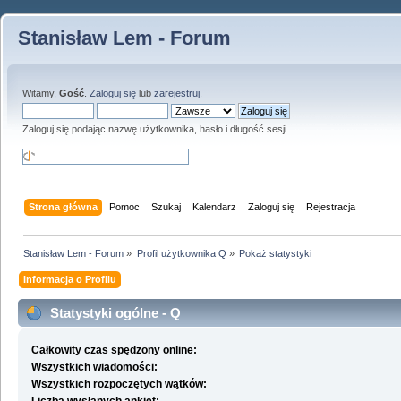
Stanisław Lem - Forum
Witamy,
Gość
.
Zaloguj się
lub
zarejestruj
.
Zaloguj się podając nazwę użytkownika, hasło i długość sesji
Strona główna
Pomoc
Szukaj
Kalendarz
Zaloguj się
Rejestracja
Stanisław Lem - Forum
»
Profil użytkownika Q
»
Pokaż statystyki
Informacja o Profilu
Statystyki ogólne - Q
Całkowity czas spędzony online:
Wszystkich wiadomości:
Wszystkich rozpoczętych wątków: