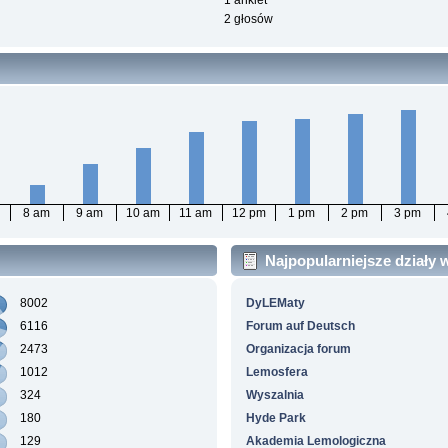
1 ankiet
2 głosów
8 am
9 am
10 am
11 am
12 pm
1 pm
2 pm
3 pm
Najpopularniejsze działy
8002
DyLEMaty
6116
Forum auf Deutsch
2473
Organizacja forum
1012
Lemosfera
324
Wyszalnia
180
Hyde Park
129
Akademia Lemologiczna