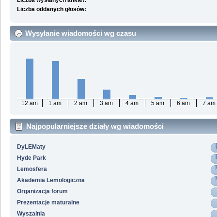
Liczba wysłanych ankiet:
Liczba oddanych głosów:
Wysyłanie wiadomości wg czasu
12 am
1 am
2 am
3 am
4 am
5 am
6 am
7 am
Najpopularniejsze działy wg wiadomości
DyLEMaty
Hyde Park
Lemosfera
Akademia Lemologiczna
Organizacja forum
Prezentacje maturalne
Wyszalnia