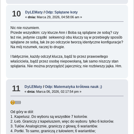
10
DyLEMaty
/
Odp: Splątane koty
«
dnia:
Marca 29, 2026, 04:58:06 am »
Nic nie rozumiem.
Przede wszystkim: czy klucze Ann i Boba są splątane ze sobą? czy
też nie, jedynie cząstki sekwencji obu kluczy są w przebiegły sposób
spłątane ze sobą, tak że po odczycie tworzą identyczne konfiguracje?
Na mój rozumek, raczej to drugie.
I faktycznie, każdy odczyt klucza, bądź to przez prawowitego
właściciela, bądź przez osobę niepowołaną, tak samo niszczy stan
splątania. Nie można przyrządzić jajecznicy, nie rozbiwszy jajka. Hm.
11
DyLEMaty
/
Odp: Matematyka królowa nauk ;)
«
dnia:
Marca 06, 2026, 02:17:54 pm »
)))))
Od góry w dół:
1. Kapelusz. Do wyboru są wszystkie 7 kolorów.
2. Łeb. Graniczy z kapeluszem, więc do wyboru tylko 6 kolorów.
3. Tułów. Analogicznie, graniczy z głową; 6 wariantów.
4. Portki. To samo, graniczą z tułowiem; 6 wariantów;