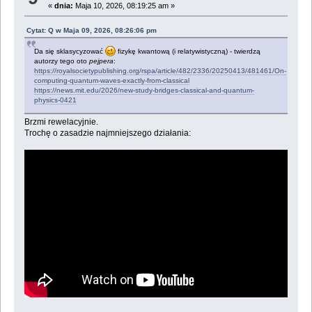
«
dnia:
Maja 10, 2026, 08:19:25 am »
Cytat: Q w Maja 09, 2026, 08:26:06 pm
Da się sklasycyzować
fizykę kwantową (i relatywistyczną) - twierdzą
autorzy tego oto
pejpera
:
https://royalsocietypublishing.org/rspa/article/482/2336/20250413/481461/On-
computing-quantum-waves-exactly-from-classical
https://news.mit.edu/2026/new-study-bridges-classical-and-quantum-
physics-0421
Brzmi rewelacyjnie.
Trochę o zasadzie najmniejszego działania: