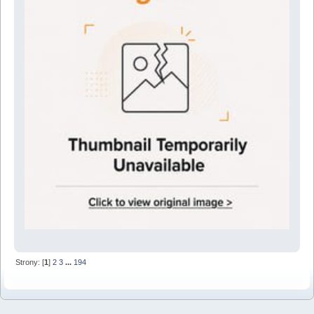
Strony: [
1
]
2
3
...
194