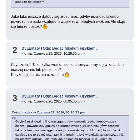
kilkadziesiąt procent.
Jako tako jeszcze dałoby się zrozumieć, gdyby nośność takiego
powrozu nie rosła względem wiązki równoległych włókien. Ale skąd
się bierze ubytek?
2
DyLEMaty
/
Odp: Będąc Młodym Fizykiem...
«
dnia:
Czerwca 28, 2026, 10:29:30 pm »
Czyli że co? Taka żyłka wędkarska zachowywałaby się w zasadzie
inaczej niż nić lub plecionka?
Przyznaję, że nic nie rozumiem
3
DyLEMaty
/
Odp: Będąc Młodym Fizykiem...
«
dnia:
Czerwca 28, 2026, 08:05:50 pm »
Cytat: maziek w Czerwca 28, 2026, 05:10:53 pm
Gdybyś miał idealną linę naciąganą równomiernie z obu końców przez
bloczek powodujący gdzieś po drodze zmianę jej kierunku (równomiernie -
tak aby lina mimo naciągania nie przesuwała się po bloczku) to na bloczku
działoby się to co mówisz i tam lina powinna być w efekcie wytrzymalsza niż
na prostym odcinku. Ale taka lina pęknie na bloczku, o ile końce są