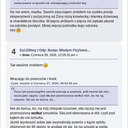
zamocowane w sposób nie zmniejszający nośności liny.
No nie wiem, maźku. Swoim zwyczajem zrobiłem na szybko prosty
eksperyment z pożyczoną od Żony nicią krawiecką i klamką drzwiową
w charakterze bloczka. W pięciu próbach z pięciu nić pękała akurat
na odcinku prostym. Mniej więcej pośrodku tego odcinka.
Hm
4
DyLEMaty
/
Odp: Będąc Młodym Fizykiem...
«
dnia:
Czerwca 28, 2026, 12:09:16 pm »
Tak właśnie zrobiłem
Wracając do powrozów i linek:
Cytat: maziek w Czerwca 27, 2026, 08:02:00 pm
Poza tym poszczególne sznurki pracują w powrozie, jeśli można tak rzec,
raczej jako cięgna, czyli siła jest przenoszona wzdłuż nich, bo nie są
sztywne. No nie do końca, bo...
Nie do końca, bo, na mój chłopski rozumek, siła raczej nie jest
przenoszona
wzdłuż
sznurków. Siła jest skierowana w dół, czyli pod
kątem do osi sznurka.
Jeżeli wyobrazić sobie taki zwyrodniały powróz o kącie splotu
zbliżonym do 90 stopni, to wydaje mi się, że na sznurki w ogóle