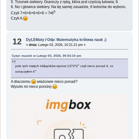
5. Trzonek siekiery. Graniczy z ręką, która jest częścią tułowia; 6.
6. No i głowica siekiery. Na tej samej zasadzie, 6 kolorów do wyboru.
5
Czyli 7×6×6×6×6×6 = 7•6
Czyli A
12
DyLEMaty
/
Odp: Matematyka królowa nauk ;)
«
dnia:
Lutego 03, 2026, 10:21:21 pm »
Cytat: maziek w Lutego 03, 2026, 06:54:10 pm
+
pole tych małych trójkącików wynosi 1/2*2*2
czyli nieco ponad 4, co
+
oznaczyłem 4
A dlaczemu
właściwie nieco ponad?
Wyszło mi nieco poniżej