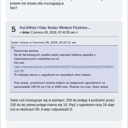
prawie nie działa siła rozciągająca.
Nie?
5
DyLEMaty
/
Odp: Będąc Młodym Fizykiem...
«
dnia:
Czerwca 28, 2026, 07:42:55 am »
Cytat: xetras w Czerwca 28, 2026, 03:22:11 am
Sezonowa sprawa.
Na tle fali bieżących upałów warto zapodać kolejną zagadkę z
matematycznych czwartków na UJ.
Oto link:
https://www.facebook.com/100064130223715/posts/1442346324579695/?
app=fbl
To ciekawa strona z zagadkami ze wszystkich stron świata.
Przy okazji - podobnych testów miałem na wstępnych egzaminach na
warszawskie UW 50 na 1½h w 1986 roku. Robota na czas. Stare dzieje.
Takie coś rozwiązuje się w pamięci: 200 do potęgi 4 podzielić przez
100 do tej samej potęgi równa się 16. Pięć z ogonkiem razy 16 daje
coś w okolicach 90. A więc odpowiedź D.