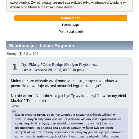
użytkownika. Zwróć uwagę, że możesz widzieć tylko wiadomości wysłane w
działach do których masz aktualnie dostęp.
Wiadomości
Pokaż wątki
Pokaż załączniki
Wiadomości - Lieber Augustin
Strony: [
1
]
2
3
...
194
1
DyLEMaty
/
Odp: Będąc Młodym Fizykiem...
«
dnia:
Czerwca 29, 2026, 09:29:49 pm »
Mniemasz, że właśnie wzajemne tarcie skręconych sznurków w
powrozie powoduje wzrost nośności tego ostatniego?
No nie wiem... No dobrze, a jak byś Ty wytłumaczył "odwrócony efekt
Maźka"? Tzn. ten oto:
Cytuj
Dla lin syntetycznych, gdzie nie występuje splatanie krótkich włókien w
"nici", z których skręcana jest lina, czyli każde włókno jest nieprzerwane na
całej długości liny, występuje zjawisko odwrotne do pytania (choć też
nieintuicyjne) - im grubsza lina z takich samych włókien (więcej takich
samych włókien w przekroju) tym nośność całej liny jest mniejszym ułamkiem
sumy nośności pojedynczych włókien i jest to spory ubytek o kilkanaście,