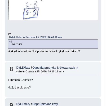
ps.
Cytat: Hoko w Czerwca 25, 2026, 04:48:18 pm
m/p = q/b
A skąd to wiadomo? Z podobieństwa trójkątów? Jakich?
8
DyLEMaty
/
Odp: Matematyka królowa nauk ;)
«
dnia:
Czerwca 15, 2026, 09:18:12 am »
Hipoteza Collatza?
4, 2, 1 w okresie?
9
DyLEMaty
/
Odp: Splątane koty