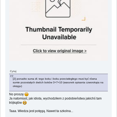
Cytuj
[2] ponadto suma dł. tego boku i boku przeciwległego musi być równa
sumie pozostałych dwóch boków 3+7=10 (warunek opisania czworokąta na
okręgu)
No proszę
Ja natomiast, jak idiota, wychodziłem z podobieństwa jakichś tam
trójkątów
Taaa. Wiedza jest potęgą. Nawet ta szkolna...