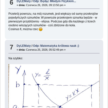
6
DyLEMaty
/
Odp: Będąc Młodym Fizykiem...
«
dnia:
Czerwca 26, 2026, 09:13:50 pm »
Przekrój powrozu, na mój rozumek, jest większy od sumy przekrojów
pojedyńczych sznurków. W powrozie przekrojem sznurka będzie - w
pierwszym przybliżeniu - elipsa. Podczas gdy dla każdego z trzech
osobno wiszących sznurków - coś zbliżone do koła.
Cosinus fi, można rzec
7
DyLEMaty
/
Odp: Matematyka królowa nauk ;)
«
dnia:
Czerwca 25, 2026, 05:52:49 pm »
Na szybko: