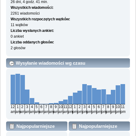
26 dni, 4 godz. 41 min.
Wszystkich wiadomości:
2261 wiadomości
Wszystkich rozpoczętych wątków:
11 wątków
Liczba wysłanych ankiet:
0 ankiet
Liczba oddanych głosów:
2 głosów
Wysyłanie wiadomości wg czasu
12
1
2
3
4
5
6
7
8
9
10
11
12
1
2
3
4
5
6
7
8
9
10
11
am
am
am
am
am
am
am
am
am
am
am
am
pm
pm
pm
pm
pm
pm
pm
pm
pm
pm
pm
pm
Najpopularniejsze
Najpopularniejsze
działy wg wiadomości
działy wg aktywności