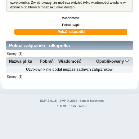
użytkownika. Zwróć uwagę, że możesz widzieć tylko wiadomości wysłane w
działach do których masz aktualnie dostęp.
Wiadomości
Pokaż wątki
Pokaż załączniki
Pokaż załączniki - olkapolka
Strony: [
1
]
Nazwa pliku
Pobrań
Wiadomość
Opublikowany
Użytkownik nie dodał jeszcze żadnych załączników.
Strony: [
1
]
SMF 2.0.18
|
SMF © 2015
,
Simple Machines
XHTML
RSS
WAP2