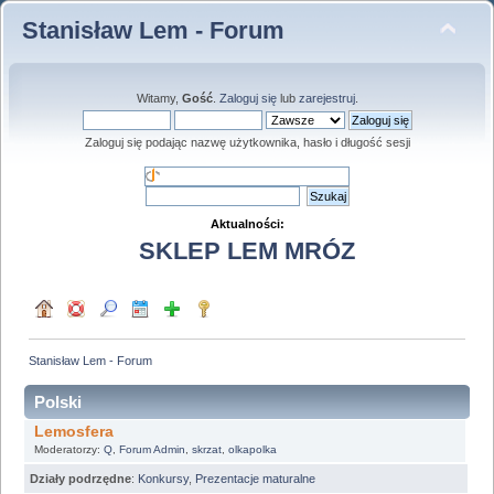
Stanisław Lem - Forum
Witamy,
Gość
.
Zaloguj się
lub
zarejestruj
.
Zaloguj się podając nazwę użytkownika, hasło i długość sesji
Aktualności:
SKLEP LEM MRÓZ
Stanisław Lem - Forum
Polski
Lemosfera
Moderatorzy:
Q
,
Forum Admin
,
skrzat
,
olkapolka
Działy podrzędne
:
Konkursy
,
Prezentacje maturalne