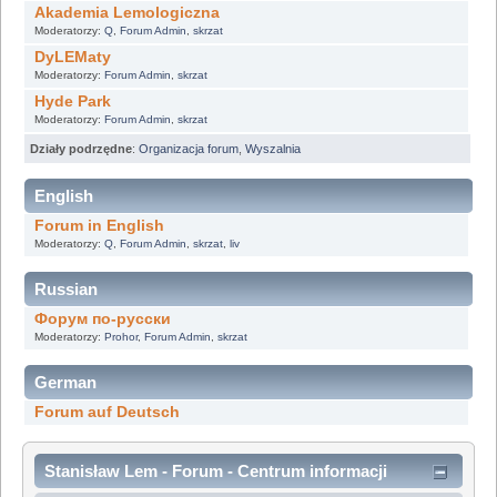
Akademia Lemologiczna
Moderatorzy:
Q
,
Forum Admin
,
skrzat
DyLEMaty
Moderatorzy:
Forum Admin
,
skrzat
Hyde Park
Moderatorzy:
Forum Admin
,
skrzat
Działy podrzędne
:
Organizacja forum
,
Wyszalnia
English
Forum in English
Moderatorzy:
Q
,
Forum Admin
,
skrzat
,
liv
Russian
Форум по-русски
Moderatorzy:
Prohor
,
Forum Admin
,
skrzat
German
Forum auf Deutsch
Stanisław Lem - Forum - Centrum informacji