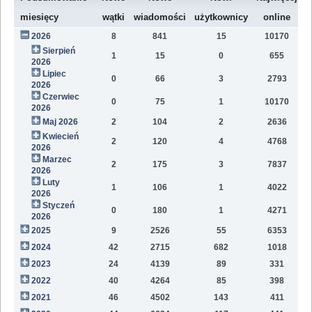
W
miesięcy
wątki
wiadomości
użytkownicy
online
2026
8
841
15
10170
8
Sierpień
1
15
0
655
2
2026
Lipiec
0
66
3
2793
1
2026
Czerwiec
0
75
1
10170
1
2026
Maj 2026
2
104
2
2636
1
Kwiecień
2
120
4
4768
1
2026
Marzec
2
175
3
7837
1
2026
Luty
1
106
1
4022
7
2026
Styczeń
0
180
1
4271
9
2026
2025
9
2526
55
6353
8
2024
42
2715
682
1018
4
2023
24
4139
89
331
1
2022
40
4264
85
398
1
2021
46
4502
143
411
9