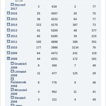
02-28
Styczeń
3
618
2
77
2017
2016
25
4507
26
75
2015
38
4222
64
77
2014
333
4170
387
73
2013
41
5200
48
377
2012
60
6285
39
215
2011
100
4898
388
351
2010
177
3986
3134
76
2009
64
4472
241
119
2008
44
4251
172
181
Grudzień
8
368
7
49
2008
Listopad
11
477
125
29
2008
Październik
8
776
9
48
2008
Wrzesień
4
562
11
41
2008
Sierpień
3
211
4
49
2008
Lipiec