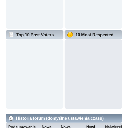
Top 10 Post Voters
10 Most Respected
Historia forum (domyślne ustawienia czasu)
Podsumowanie
Nowe
Nowe
Nowi
Najwięcej