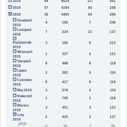
2020
44
6624
117
441
9
2019
57
4194
65
248
6
2018
36
4405
64
256
2
Grudzień
4
182
7
256
2018
Listopad
7
224
21
137
2018
Październik
3
182
6
213
2018
Wrzesień
1
327
2
121
2018
Sierpień
8
488
6
118
2018
Lipiec
2
281
5
116
2018
Czerwiec
0
417
6
116
2018
Maj 2018
3
578
2
110
Kwiecień
1
705
1
118
2018
Marzec
3
451
3
122
2018
Luty
2
425
2
127
2018
2018-
0
20
1
75