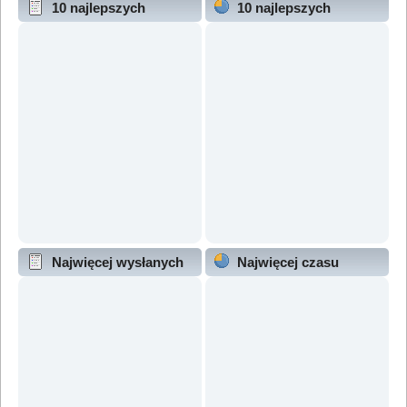
10 najlepszych
10 najlepszych
wątków (wg odpowiedzi)
wątków (wg wyświetleń)
Najwięcej wysłanych
Najwięcej czasu
wątków
online