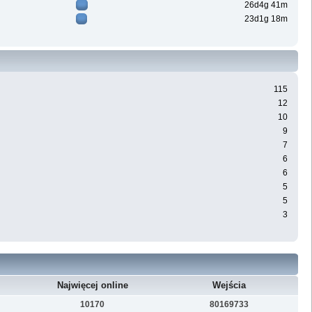
26d4g 41m
23d1g 18m
115
12
10
9
7
6
6
5
5
3
Najwięcej online
Wejścia
10170
80169733