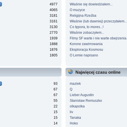
4977
Właśnie się dowiedziałem...
4065
O muzyce
3181
Religijna Rzeźba
3161
Właśnie (lub dawniej) przeczytałem...
3130
Co tępora, to mores...!
2770
Właśnie zobaczyłem...
1939
Filmy SF warte i nie warte obejrzenia
1888
Korone zawirrowania
1876
Eksploracja Kosmosu
1805
O Lemie napisano
Najwięcej czasu online
93
maziek
67
Q
67
Lieber Augustin
55
Stanisław Remuszko
22
olkapolka
15
liv
15
Tanaka
14
Hoko