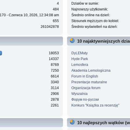
4
Działów w sumie:
484
Najnowszy użytkownik:
170 - Czerwca 10, 2026, 12:34:08 am
Średnio online na dzień:
655
Stosunek mężczyzn do kobiet:
261042878
Średnio wyświetleń na dzień:
10 najaktywniejszych dzi
18053
DyLEMaty
14337
Hyde Park
8769
Lemosfera
7250
Akademia Lemologiczna
6614
Forum in English
3340
Prezentacje maturalne
3114
Organizacja forum
2906
Wyszalnia
2878
Форум по-русски
2261
Konkurs "Książka za recenzję"
10 najlepszych wątków (w