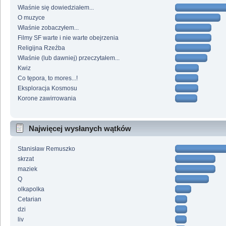
Właśnie się dowiedziałem...
O muzyce
Właśnie zobaczyłem...
Filmy SF warte i nie warte obejrzenia
Religijna Rzeźba
Właśnie (lub dawniej) przeczytałem...
Kwiz
Co tępora, to mores...!
Eksploracja Kosmosu
Korone zawirrowania
Najwięcej wysłanych wątków
Stanisław Remuszko
skrzat
maziek
Q
olkapolka
Cetarian
dzi
liv