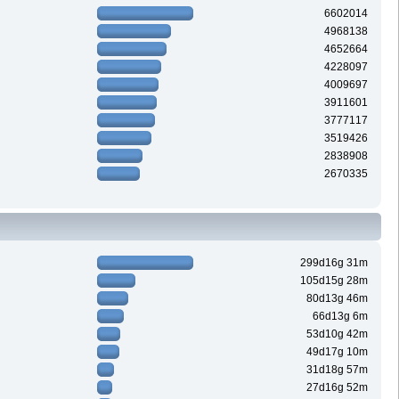
6602014
4968138
4652664
4228097
4009697
3911601
3777117
3519426
2838908
2670335
299d16g 31m
105d15g 28m
80d13g 46m
66d13g 6m
53d10g 42m
49d17g 10m
31d18g 57m
27d16g 52m