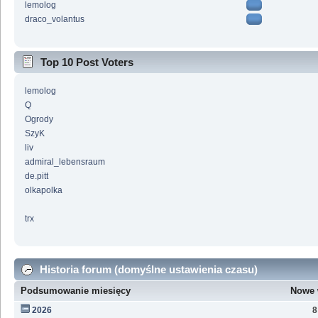
lemolog
draco_volantus
Top 10 Post Voters
lemolog
Q
Ogrody
SzyK
liv
admiral_lebensraum
de.pitt
olkapolka
trx
Historia forum (domyślne ustawienia czasu)
Podsumowanie miesięcy
Nowe 
2026
8