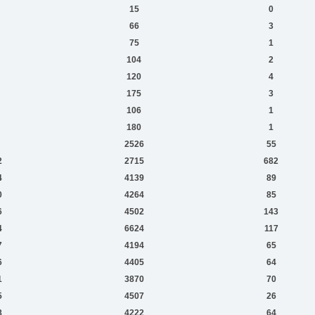
15
0
66
3
75
1
104
2
120
4
175
3
106
1
180
1
2526
55
2
2715
682
4
4139
89
0
4264
85
6
4502
143
4
6624
117
7
4194
65
6
4405
64
1
3870
70
5
4507
26
8
4222
64