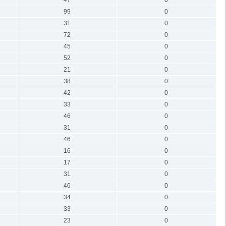
47
0
99
0
31
0
72
0
45
0
52
0
21
0
38
0
42
0
33
0
46
0
31
0
46
0
16
0
17
0
31
0
46
0
34
0
33
0
23
0