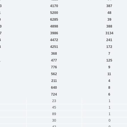
3
4170
387
1
5200
48
0
6285
39
0
4898
388
7
3986
3134
4
4472
241
4
4251
172
368
7
1
477
125
776
9
562
11
211
4
640
8
724
6
23
1
45
1
89
1
30
0