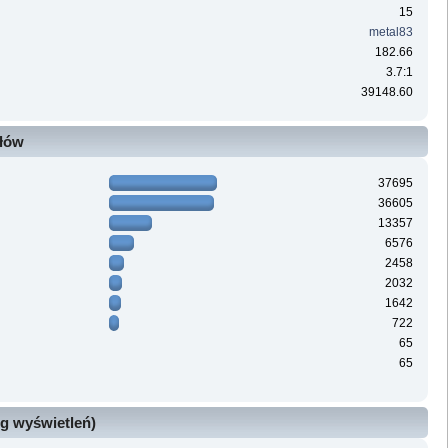
15
metal83
182.66
3.7:1
39148.60
ałów
37695
36605
13357
6576
2458
2032
1642
722
65
65
g wyświetleń)