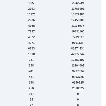
655
2642249
2793
11785091
10170
15522486
2636
12456985
4768
11101097
7837
10351160
4022
7209537
4271
9101128
6353
81474434
1018
47872242
331
12562597
398
11394003
411
9797094
441
9303725
248
6150225
256
2318825
157
0
75
0
77
0