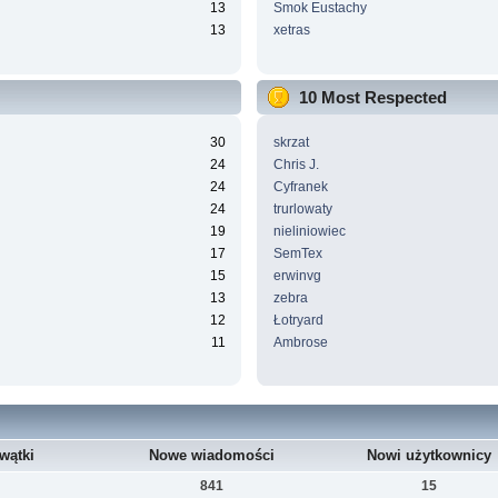
13
Smok Eustachy
13
xetras
10 Most Respected
30
skrzat
24
Chris J.
24
Cyfranek
24
trurlowaty
19
nieliniowiec
17
SemTex
15
erwinvg
13
zebra
12
Łotryard
11
Ambrose
wątki
Nowe wiadomości
Nowi użytkownicy
841
15