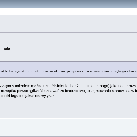
 nagle:
 o nich zbyt wysokiego zdania, to moim zdaniem, przepraszam, najczystsza forma zwykłego tchórz
zystym sumieniem można uznać istnienie, bądź nieistnienie boga) jako no nierozst
 rozsądku powściągliwość uznawać za tchórzostwo, to zajmowanie stanowiska w te
i nikt tego mu jakoś nie wytykał.