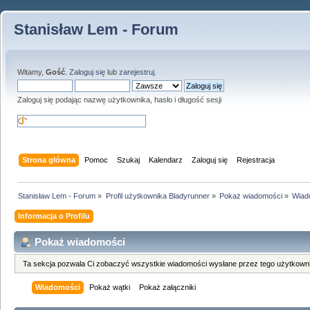
Stanisław Lem - Forum
Witamy,
Gość
.
Zaloguj się
lub
zarejestruj
.
Zaloguj się podając nazwę użytkownika, hasło i długość sesji
Strona główna
Pomoc
Szukaj
Kalendarz
Zaloguj się
Rejestracja
Stanisław Lem - Forum
»
Profil użytkownika Bladyrunner
»
Pokaż wiadomości
»
Wiad
Informacja o Profilu
Pokaż wiadomości
Ta sekcja pozwala Ci zobaczyć wszystkie wiadomości wysłane przez tego użytkowni
Wiadomości
Pokaż wątki
Pokaż załączniki