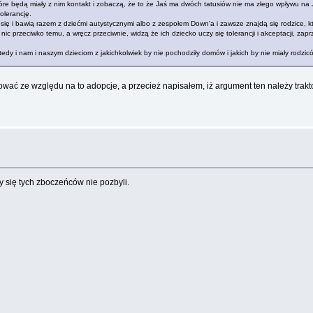
e będą miały z nim kontakt i zobaczą, że to że Jaś ma dwóch tatusiów nie ma złego wpływu na Jas
olerancję.
 się i bawią razem z dziećmi autystycznymi albo z zespołem Down'a i zawsze znajdą się rodzice, kt
 nic przeciwko temu, a wręcz przeciwnie, widzą że ich dziecko uczy się tolerancji i akceptacji, za
y i nam i naszym dzieciom z jakichkolwiek by nie pochodziły domów i jakich by nie miały rodziców
ować ze względu na to adopcje, a przecież napisałem, iż argument ten należy trak
y się tych zboczeńców nie pozbyli.