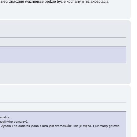
 dzieci znacznie ważniejsze będzie bycie kochanym niż akceptacja
ksualną.
ogli tylko pomarzyć.
e Żydami i na dodatek jedno z nich jest czarnoskóre i nie je mięsa. I już mamy gotowe