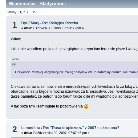
Wiadomości - Bladyrunner
Strony: [
1
]
2
3
...
15
1
DyLEMaty
/
Re: Religijna Rzeźba
«
dnia:
Czerwca 05, 2008, 03:53:33 pm »
Witam,
tak sobie wpadłem po latach, przeglądam o czym tam teraz się pisze i widzę
Cytuj
Oczywiście, w mojej klasyfikacji nie ma agnostyków. Ale to naturalny odruch. Nie mam
Ciekawe sprawa, że mówienie o nierozstrzygalnych kwestiach (a za taką z c
obarczone jest z błędem można uznawać za tchórzostwo. Jeśli wynikającą z
także pamiętać, że patron tego forum także o ile mi wiadomo był agnostykiem 
A tak poza tym
Terminusie
to pozdrowienia
2
Lemosfera
/
Re: "Rasa drapiezcow" z 2007 r. skrocona?
«
dnia:
Października 29, 2007, 07:07:46 pm »