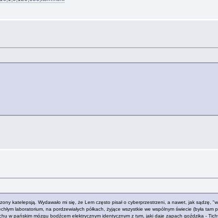
telepsją. Wydawało mi się, że Lem często pisał o cyberprzestrzeni, a nawet, jak sądzę, "wynala
ęchłym laboratorium, na pordzewiałych półkach, żyjące wszystkie we wspólnym świecie (była tam pię
chu w pańskim mózgu bodźcem elektrycznym identycznym z tym, jaki daje zapach goździka - Tichy: