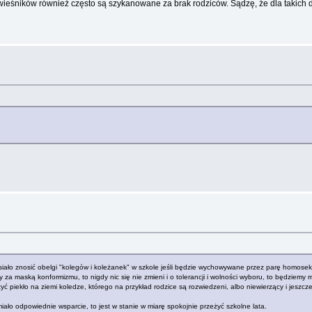
rówieśników również często są szykanowane za brak rodziców. Sądzę, że dla takich
usiało znosić obelgi "kolegów i koleżanek" w szkole jeśli będzie wychowywane przez parę homose
 za maską konformizmu, to nigdy nic się nie zmieni i o tolerancji i wolności wyboru, to będziemy m
yć piekło na ziemi koledze, którego na przykład rodzice są rozwiedzeni, albo niewierzący i jeszcz
miało odpowiednie wsparcie, to jest w stanie w miarę spokojnie przeżyć szkolne lata.