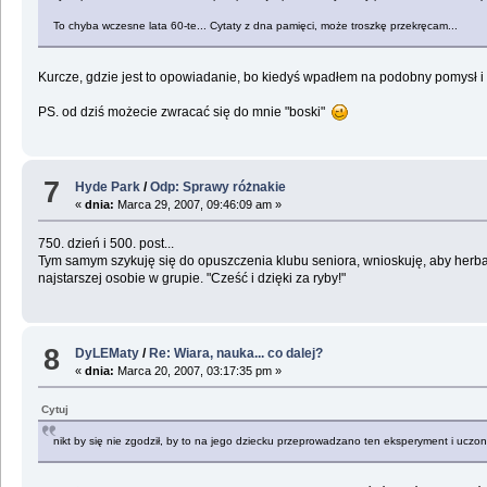
To chyba wczesne lata 60-te... Cytaty z dna pamięci, może troszkę przekręcam...
Kurcze, gdzie jest to opowiadanie, bo kiedyś wpadłem na podobny pomysł i 
PS. od dziś możecie zwracać się do mnie "boski"
7
Hyde Park
/
Odp: Sprawy różnakie
«
dnia:
Marca 29, 2007, 09:46:09 am »
750. dzień i 500. post...
Tym samym szykuję się do opuszczenia klubu seniora, wnioskuję, aby herbat
najstarszej osobie w grupie. "Cześć i dzięki za ryby!"
8
DyLEMaty
/
Re: Wiara, nauka... co dalej?
«
dnia:
Marca 20, 2007, 03:17:35 pm »
Cytuj
nikt by się nie zgodził, by to na jego dziecku przeprowadzano ten eksperyment i uczon