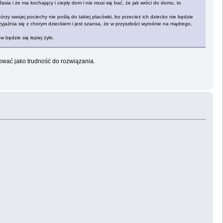
ia i że ma kochający i ciepły dom i nie musi się bać, że jak wróci do domu, to
órzy swojej pociechy nie poślą do takiej placówki, bo przecież ich dziecko nie będzie
przyjaźnia się z chorym dzieckiem i jest szansa, że w przyszłości wyrośnie na mądrego,
 będzie się lepiej żyło.
tować jako trudność do rozwiązania.