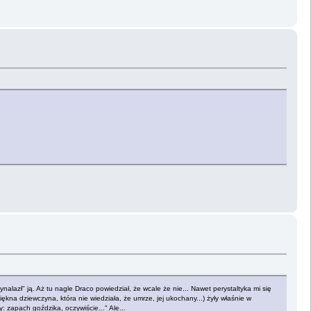
zł" ją. Aż tu nagle Draco powiedział, że wcale że nie... Nawet perystaltyka mi się
kna dziewczyna, która nie wiedziała, że umrze, jej ukochany...) żyły właśnie w
 zapach goździka, oczywiście..." Ale...