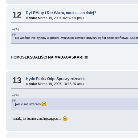
12
DyLEMaty
/
Re: Wiara, nauka... co dalej?
«
dnia:
Marca 19, 2007, 02:32:09 pm »
Cytuj
No właśnie nie żyjemy w próżni i wszystko zawsze dotyczy ogółu społeczeństwa. Sądzę, 
HOMOSEKSUALIŚCI NA MADAGASKAR!!!!!
13
Hyde Park
/
Odp: Sprawy różnakie
«
dnia:
Marca 19, 2007, 10:16:20 am »
Cytuj
]wiele nie straciles
Taaak, to brzmi zachęcająco...