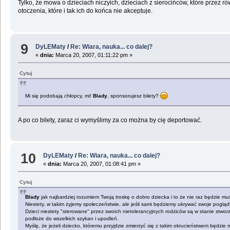
Tylko, że mowa o dzieciach niczyich, dzieciach z sierocińców, które przez 
otoczenia, które i tak ich do końca nie akceptuje.
9
DyLEMaty
/
Re: Wiara, nauka... co dalej?
«
dnia:
Marca 20, 2007, 01:11:22 pm »
Cytuj
Mi się podobają chłopcy, mi!
Blady
, sponsorujesz bilety?
A po co bilety, zaraz ci wymyślimy za co można by cię deportować.
10
DyLEMaty
/
Re: Wiara, nauka... co dalej?
«
dnia:
Marca 20, 2007, 01:08:41 pm »
Cytuj
Blady
jak najbardziej rozumiem Twoją troskę o dobro dziecka i to że nie raz będzie m
Niestety, w takim żyjemy społeczeństwie, ale jeśli sami będziemy ukrywać swoje poglądy
Dzieci niestety "sterowane" przez swoich nietolerancyjnych rodziców są w stanie stworz
podłoże do wszelkich szykan i upodleń.
Myślę, że jeżeli dziecko, któremu przyjdzie zmierzyć się z takim okrucieństwem będzie 