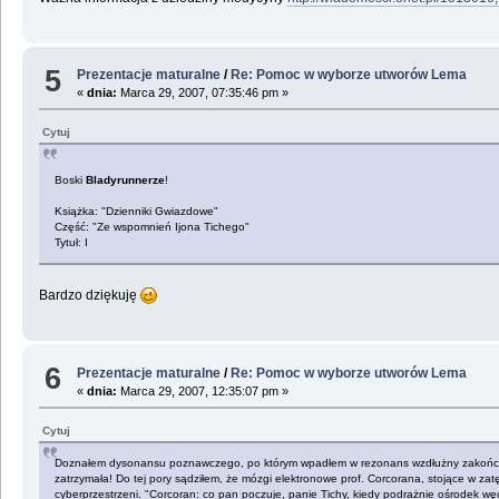
5
Prezentacje maturalne
/
Re: Pomoc w wyborze utworów Lema
«
dnia:
Marca 29, 2007, 07:35:46 pm »
Cytuj
Boski
Bladyrunnerze
!
Książka: "Dzienniki Gwiazdowe"
Część: "Ze wspomnień Ijona Tichego"
Tytuł: I
Bardzo dziękuję
6
Prezentacje maturalne
/
Re: Pomoc w wyborze utworów Lema
«
dnia:
Marca 29, 2007, 12:35:07 pm »
Cytuj
Doznałem dysonansu poznawczego, po którym wpadłem w rezonans wzdłużny zakończony ka
zatrzymała! Do tej pory sądziłem, że mózgi elektronowe prof. Corcorana, stojące w zat
cyberprzestrzeni. "Corcoran: co pan poczuje, panie Tichy, kiedy podrażnie ośrodek wę