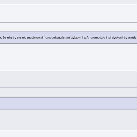
że nikt by się nie przejmował homoseksualistami żyjącymi w Andromedzie i tej dyskusji by wtedy 