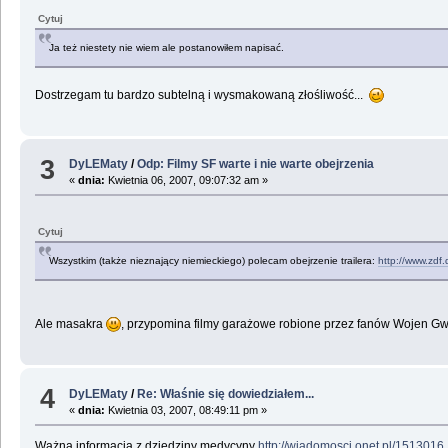
Cytuj
Ja też niestety nie wiem ale postanowiłem napisać.
Dostrzegam tu bardzo subtelną i wysmakowaną złośliwość...
3
DyLEMaty
/
Odp: Filmy SF warte i nie warte obejrzenia
«
dnia:
Kwietnia 06, 2007, 09:07:32 am »
Cytuj
Wszystkim (także nieznający niemieckiego) polecam obejrzenie trailera:
http://www.zdf
Ale masakra
, przypomina filmy garażowe robione przez fanów Wojen G
4
DyLEMaty
/
Re: Właśnie się dowiedziałem...
«
dnia:
Kwietnia 03, 2007, 08:49:11 pm »
Ważna informacja z dziedziny medycyny
http://wiadomosci.onet.pl/1513016,