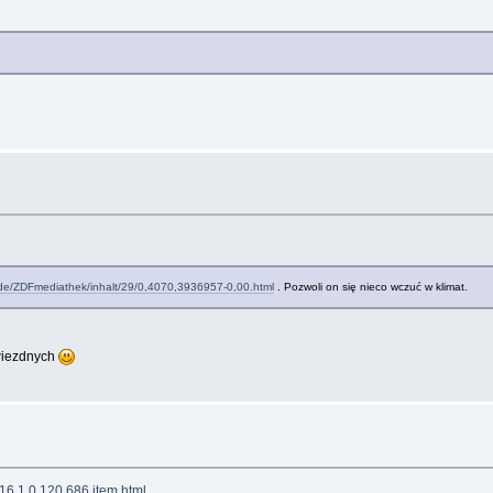
.de/ZDFmediathek/inhalt/29/0,4070,3936957-0,00.html
. Pozwoli on się nieco wczuć w klimat.
wiezdnych
16,1,0,120,686,item.html