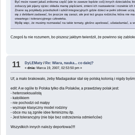
Być może nawet jakaś znikoma część (ale to zawsze będzie coś) innych dzieciaków, któr
zobaczy jak pijany ojciec okłada mamę pięściami, zmieni ich nastawienie i rozwinie ich t
Znane są przykłady przedszkoli i szkół integracyjnych gdzie dzieci w pełni zdrowe uczą
się z debilami zadawać, bo jeszcze się zarazi, ale jest też grupa rodziców, która nie ma
otwartego i tolerancyjnego człowieka.
Myślę więc, że musimy rozmawiać na takie tematy, głośno apelować, uświadamiać, a wted
Czegoś tu nie rozumem, bo piszesz jakbym twierdził, że powinno się zablok
11
DyLEMaty
/
Re: Wiara, nauka... co dalej?
«
dnia:
Marca 19, 2007, 02:53:50 pm »
Uf, a mało brakowało, żeby Madagaskar stał się polską kolonią i nigdy byśm
edit: A w ogóle to Polska tylko dla Polaków, a prawdziwy polak jest:
- heteroseksualistą
- katolikiem
- nie pochodzi od małpy
- wyznaje klasyczny model rodziny
- obce mu są zgniłe idee feminizmu itp.
- Jest tolerancyjny (nie bije bez ostrzeżenia odmieńców)
Wszystkich innych należy deportować!!!