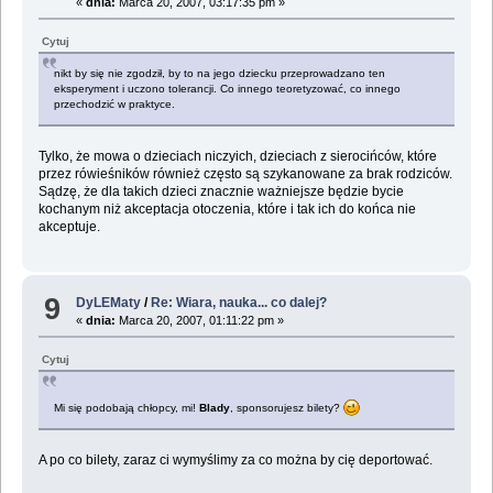
«
dnia:
Marca 20, 2007, 03:17:35 pm »
Cytuj
nikt by się nie zgodził, by to na jego dziecku przeprowadzano ten
eksperyment i uczono tolerancji. Co innego teoretyzować, co innego
przechodzić w praktyce.
Tylko, że mowa o dzieciach niczyich, dzieciach z sierocińców, które
przez rówieśników również często są szykanowane za brak rodziców.
Sądzę, że dla takich dzieci znacznie ważniejsze będzie bycie
kochanym niż akceptacja otoczenia, które i tak ich do końca nie
akceptuje.
9
DyLEMaty
/
Re: Wiara, nauka... co dalej?
«
dnia:
Marca 20, 2007, 01:11:22 pm »
Cytuj
Mi się podobają chłopcy, mi!
Blady
, sponsorujesz bilety?
A po co bilety, zaraz ci wymyślimy za co można by cię deportować.