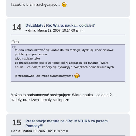
Taaak, to brzmi zachęcająco...
14
DyLEMaty
/
Re: Wiara, nauka... co dalej?
«
dnia:
Marca 19, 2007, 10:14:09 am »
Cytuj
trudno ustosunkować się krótko do tak rozległej dyskusji, choć ciekawe
problemy tu poruszono
więc napisze tylko
że przezabawne jest to że temat który zaczął się od pytania "Wiara,
nauka... co dalej?" kończy się dyskusją o związkach homoseksualnych
(przezabawne, ale może symptomatyczne
)
Można to podsumować następująco: Wiara nauka... co dalej? ...
bzdety, oraz tzwn. tematy zastępcze.
15
Prezentacje maturalne
/
Re: MATURA za pasem
Pomocy!!!
«
dnia:
Marca 19, 2007, 10:11:14 am »