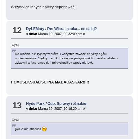
Wszystkich innych należy deportować!!!
12
DyLEMaty
/
Re: Wiara, nauka... co dalej?
«
dnia:
Marca 19, 2007, 02:32:09 pm »
Cytuj
No właśnie nie żyjemy w próżni i wszystko zawsze dotyczy ogółu
społeczeństwa. Sądzę, że nikt by się nie przejmował homoseksualistami
żyjącymi w Andromedzie i tej dyskusji by wtedy nie było.
HOMOSEKSUALIŚCI NA MADAGASKAR!!!!!
13
Hyde Park
/
Odp: Sprawy różnakie
«
dnia:
Marca 19, 2007, 10:16:20 am »
Cytuj
]wiele nie straciles