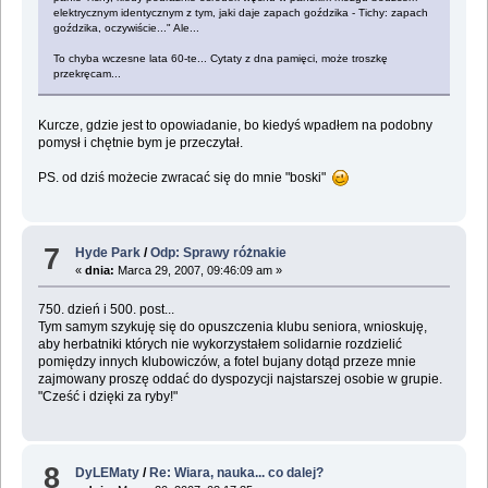
elektrycznym identycznym z tym, jaki daje zapach goździka - Tichy: zapach
goździka, oczywiście..." Ale...
To chyba wczesne lata 60-te... Cytaty z dna pamięci, może troszkę
przekręcam...
Kurcze, gdzie jest to opowiadanie, bo kiedyś wpadłem na podobny
pomysł i chętnie bym je przeczytał.
PS. od dziś możecie zwracać się do mnie "boski"
7
Hyde Park
/
Odp: Sprawy różnakie
«
dnia:
Marca 29, 2007, 09:46:09 am »
750. dzień i 500. post...
Tym samym szykuję się do opuszczenia klubu seniora, wnioskuję,
aby herbatniki których nie wykorzystałem solidarnie rozdzielić
pomiędzy innych klubowiczów, a fotel bujany dotąd przeze mnie
zajmowany proszę oddać do dyspozycji najstarszej osobie w grupie.
"Cześć i dzięki za ryby!"
8
DyLEMaty
/
Re: Wiara, nauka... co dalej?