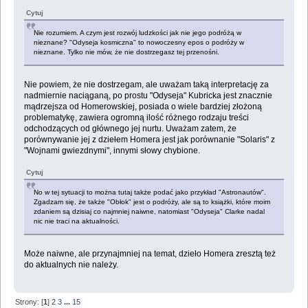
Cytuj
Nie rozumiem. A czym jest rozwój ludzkości jak nie jego podróżą w
nieznane? "Odyseja kosmiczna" to nowoczesny epos o podróży w
nieznane. Tylko nie mów, że nie dostrzegasz tej przenośni.
Nie powiem, że nie dostrzegam, ale uważam taką interpretację za
nadmiernie naciąganą, po prostu "Odyseja" Kubricka jest znacznie
mądrzejsza od Homerowskiej, posiada o wiele bardziej złożoną
problematykę, zawiera ogromną ilość różnego rodzaju treści
odchodzących od głównego jej nurtu. Uważam zatem, że
porównywanie jej z dziełem Homera jest jak porównanie "Solaris" z
"Wojnami gwiezdnymi", innymi słowy chybione.
Cytuj
No w tej sytuacji to można tutaj także podać jako przykład "Astronautów".
Zgadzam się, że także "Obłok" jest o podróży, ale są to książki, które moim
zdaniem są dzisiaj co najmniej naiwne, natomiast "Odyseja" Clarke nadal
nic nie traci na aktualności.
Może naiwne, ale przynajmniej na temat, dzieło Homera zresztą też
do aktualnych nie należy.
Strony: [
1
]
2
3
...
15