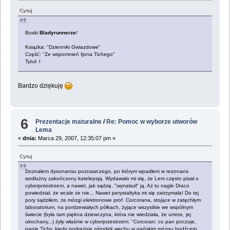
Cytuj
Boski
Bladyrunnerze
!
Książka: "Dzienniki Gwiazdowe"
Część: "Ze wspomnień Ijona Tichego"
Tytuł: I
Bardzo dziękuję
6
Prezentacje maturalne
/
Re: Pomoc w wyborze utworów
Lema
«
dnia:
Marca 29, 2007, 12:35:07 pm »
Cytuj
Doznałem dysonansu poznawczego, po którym wpadłem w rezonans
wzdłużny zakończony katelepsją. Wydawało mi się, że Lem często pisał o
cyberprzestrzeni, a nawet, jak sądzę, "wynalazł" ją. Aż tu nagle Draco
powiedział, że wcale że nie... Nawet perystaltyka mi się zatrzymała! Do tej
pory sądziłem, że mózgi elektronowe prof. Corcorana, stojące w zatęchłym
laboratorium, na pordzewiałych półkach, żyjące wszystkie we wspólnym
świecie (była tam piękna dziewczyna, która nie wiedziała, że umrze, jej
ukochany...) żyły właśnie w cyberprzestrzeni. "Corcoran: co pan poczuje,
panie Tichy, kiedy podrażnie ośrodek węchu w pańskim mózgu bodźcem