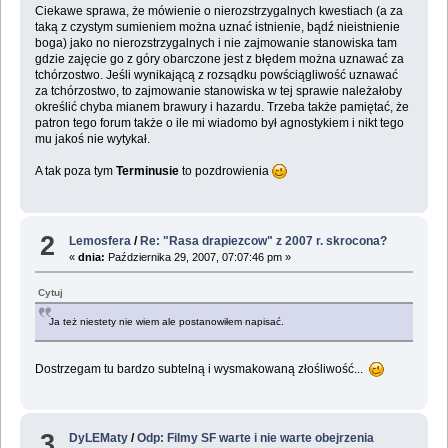
Ciekawe sprawa, że mówienie o nierozstrzygalnych kwestiach (a za
taką z czystym sumieniem można uznać istnienie, bądź nieistnienie
boga) jako no nierozstrzygalnych i nie zajmowanie stanowiska tam
gdzie zajęcie go z góry obarczone jest z błędem można uznawać za
tchórzostwo. Jeśli wynikającą z rozsądku powściągliwość uznawać
za tchórzostwo, to zajmowanie stanowiska w tej sprawie należałoby
określić chyba mianem brawury i hazardu. Trzeba także pamiętać, że
patron tego forum także o ile mi wiadomo był agnostykiem i nikt tego
mu jakoś nie wytykał.
A tak poza tym
Terminusie
to pozdrowienia
2
Lemosfera
/
Re: "Rasa drapiezcow" z 2007 r. skrocona?
«
dnia:
Października 29, 2007, 07:07:46 pm »
Cytuj
Ja też niestety nie wiem ale postanowiłem napisać.
Dostrzegam tu bardzo subtelną i wysmakowaną złośliwość...
3
DyLEMaty
/
Odp: Filmy SF warte i nie warte obejrzenia