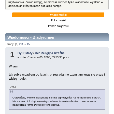
użytkownika. Zwróć uwagę, że możesz widzieć tylko wiadomości wysłane w
działach do których masz aktualnie dostęp.
Wiadomości
Pokaż wątki
Pokaż załączniki
Wiadomości - Bladyrunner
Strony: [
1
]
2
3
...
15
1
DyLEMaty
/
Re: Religijna Rzeźba
«
dnia:
Czerwca 05, 2008, 03:53:33 pm »
Witam,
tak sobie wpadłem po latach, przeglądam o czym tam teraz się pisze i
widzę nagle:
Cytuj
Oczywiście, w mojej klasyfikacji nie ma agnostyków. Ale to naturalny odruch.
Nie mam o nich zbyt wysokiego zdania, to moim zdaniem, przepraszam,
najczystsza forma zwykłego tchórzostwa.