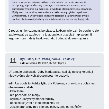
temu, a wręcz przeciwnie, widzą że ich dziecko uczy się tolerancji i
akceptacji, zaprzyjaźnia się z chorym dzieckiem i jest szansa, że w
przyszłości wyrośnie na mądrego, otwartego i tolerancyjnego człowieka.
Myślę więc, że musimy rozmawiać na takie tematy, głośno apelować,
uświadamiać, a wtedy i nam i naszym dzieciom z jakichkolwiek by nie
pochodziły domów i jakich by nie miały rodziców będzie się lepiej żyło.
Czegoś tu nie rozumem, bo piszesz jakbym twierdził, że powinno się
zablokować ze względu na to adopcje, a przecież napisałem, iż
argument ten należy traktować jako trudność do rozwiązania.
11
DyLEMaty
/
Re: Wiara, nauka... co dalej?
«
dnia:
Marca 19, 2007, 02:53:50 pm »
Uf, a mało brakowało, żeby Madagaskar stał się polską kolonią i
nigdy byśmy się tych zboczeńców nie pozbyli.
edit: A w ogóle to Polska tylko dla Polaków, a prawdziwy polak jest:
- heteroseksualistą
- katolikiem
- nie pochodzi od małpy
- wyznaje klasyczny model rodziny
- obce mu są zgniłe idee feminizmu itp.
- Jest tolerancyjny (nie bije bez ostrzeżenia odmieńców)