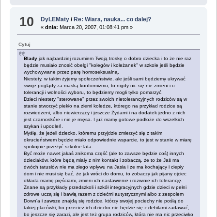
10
DyLEMaty
/
Re: Wiara, nauka... co dalej?
«
dnia:
Marca 20, 2007, 01:08:41 pm »
Cytuj
Blady
jak najbardziej rozumiem Twoją troskę o dobro dziecka i to że nie raz
będzie musiało znosić obelgi "kolegów i koleżanek" w szkole jeśli będzie
wychowywane przez parę homoseksualną.
Niestety, w takim żyjemy społeczeństwie, ale jeśli sami będziemy ukrywać
swoje poglądy za maską konformizmu, to nigdy nic się nie zmieni i o
tolerancji i wolności wyboru, to będziemy mogli tylko pomarzyć.
Dzieci niestety "sterowane" przez swoich nietolerancyjnych rodziców są w
stanie stworzyć piekło na ziemi koledze, którego na przykład rodzice są
rozwiedzeni, albo niewierzący i jeszcze Żydami i na dodatek jedno z nich
jest czarnoskóre i nie je mięsa. I już mamy gotowe podłoże do wszelkich
szykan i upodleń.
Myślę, że jeżeli dziecko, któremu przyjdzie zmierzyć się z takim
okrucieństwem będzie miało odpowiednie wsparcie, to jest w stanie w miarę
spokojnie przeżyć szkolne lata.
Być może nawet jakaś znikoma część (ale to zawsze będzie coś) innych
dzieciaków, które będą miały z nim kontakt i zobaczą, że to że Jaś ma
dwóch tatusiów nie ma złego wpływu na Jasia i że ma kochający i ciepły
dom i nie musi się bać, że jak wróci do domu, to zobaczy jak pijany ojciec
okłada mamę pięściami, zmieni ich nastawienie i rozwinie ich tolerancję.
Znane są przykłady przedszkoli i szkół integracyjnych gdzie dzieci w pełni
zdrowe uczą się i bawią razem z dziećmi autystycznymi albo z zespołem
Down'a i zawsze znajdą się rodzice, którzy swojej pociechy nie poślą do
takiej placówki, bo przecież ich dziecko nie będzie się z debilami zadawać,
bo jeszcze się zarazi, ale jest też grupa rodziców, która nie ma nic przeciwko