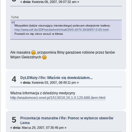
«
dnia:
Kwietnia 06, 2007, 09:07:32 am »
Cytuj
Wszystkim (także nieznający niemieckiego) polecam obejrzenie trailera:
http://www.zdf.de/ZDFmediathek/inhalt/29/0,4070,3936957-0,00.html
.
Pozwoli on się nieco wczuć w klimat.
Ale masakra
, przypomina filmy garażowe robione przez fanów
Wojen Gwiezdnych
4
DyLEMaty
/
Re: Właśnie się dowiedziałem...
«
dnia:
Kwietnia 03, 2007, 08:49:11 pm »
Ważna informacja z dziedziny medycyny
http://wiadomosci.onet.pl/1513016,16,1,0,120,686,item.html
5
Prezentacje maturalne
/
Re: Pomoc w wyborze utworów
Lema
«
dnia:
Marca 29, 2007, 07:35:46 pm »