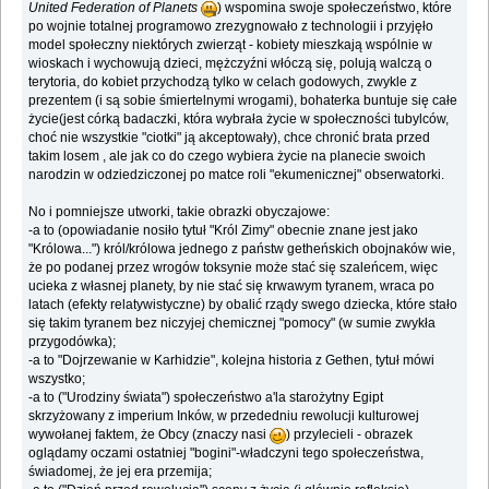
United Federation of Planets
) wspomina swoje społeczeństwo, które
po wojnie totalnej programowo zrezygnowało z technologii i przyjęło
model społeczny niektórych zwierząt - kobiety mieszkają wspólnie w
wioskach i wychowują dzieci, mężczyźni włóczą się, polują walczą o
terytoria, do kobiet przychodzą tylko w celach godowych, zwykle z
prezentem (i są sobie śmiertelnymi wrogami), bohaterka buntuje się całe
życie(jest córką badaczki, która wybrała życie w społeczności tubylców,
choć nie wszystkie "ciotki" ją akceptowały), chce chronić brata przed
takim losem , ale jak co do czego wybiera życie na planecie swoich
narodzin w odziedziczonej po matce roli "ekumenicznej" obserwatorki.
No i pomniejsze utworki, takie obrazki obyczajowe:
-a to (opowiadanie nosiło tytuł "Król Zimy" obecnie znane jest jako
"Królowa...") król/królowa jednego z państw getheńskich obojnaków wie,
że po podanej przez wrogów toksynie może stać się szaleńcem, więc
ucieka z własnej planety, by nie stać się krwawym tyranem, wraca po
latach (efekty relatywistyczne) by obalić rządy swego dziecka, które stało
się takim tyranem bez niczyjej chemicznej "pomocy" (w sumie zwykła
przygodówka);
-a to "Dojrzewanie w Karhidzie", kolejna historia z Gethen, tytuł mówi
wszystko;
-a to ("Urodziny świata") społeczeństwo a'la starożytny Egipt
skrzyżowany z imperium Inków, w przededniu rewolucji kulturowej
wywołanej faktem, że Obcy (znaczy nasi
) przylecieli - obrazek
oglądamy oczami ostatniej "bogini"-władczyni tego społeczeństwa,
świadomej, że jej era przemija;