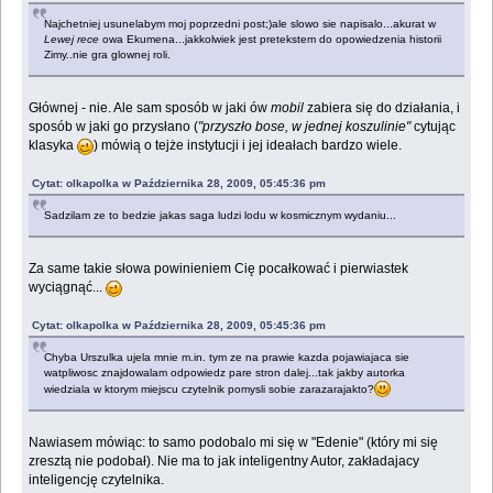
Najchetniej usunelabym moj poprzedni post;)ale slowo sie napisalo...akurat w
Lewej rece
owa Ekumena...jakkolwiek jest pretekstem do opowiedzenia historii
Zimy..nie gra glownej roli.
Głównej - nie. Ale sam sposób w jaki ów
mobil
zabiera się do działania, i
sposób w jaki go przysłano (
"przyszło bose, w jednej koszulinie"
cytując
klasyka
) mówią o tejże instytucji i jej ideałach bardzo wiele.
Cytat: olkapolka w Października 28, 2009, 05:45:36 pm
Sadzilam ze to bedzie jakas saga ludzi lodu w kosmicznym wydaniu...
Za same takie słowa powinieniem Cię pocałkować i pierwiastek
wyciągnąć...
Cytat: olkapolka w Października 28, 2009, 05:45:36 pm
Chyba Urszulka ujela mnie m.in. tym ze na prawie kazda pojawiajaca sie
watpliwosc znajdowalam odpowiedz pare stron dalej...tak jakby autorka
wiedziala w ktorym miejscu czytelnik pomysli sobie zarazarajakto?
Nawiasem mówiąc: to samo podobalo mi się w "Edenie" (który mi się
zresztą nie podobał). Nie ma to jak inteligentny Autor, zakładajacy
inteligencję czytelnika.