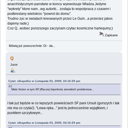
anarchistycznym panstwie w koncu wyewoluuje Wladza.Jedyne
"wykrety" ktore nam...wg autorki... zostaja to wspolpraca z czasem i
podkreslany wielokroc "powrot do domu".
Trudno zyc w swiatach kreowanych przez Le Guin...a przeciez jakos
dajemy rade;)
Coz Q...wobec ponizszego zaczynam czytac kosmiczne harlequiny;)
Zapisane
Mówią już powszechnie: Di - da...
Q
Juror
Cytat: olkapolka w Listopada 03, 2009, 04:16:29 pm
Malo fiction w tym SF;)Raczej hiperbola ziemskich problemow...
I tak już będzie w co lepszych powieściach SF pani Ursuli (gorszych i tak
nie ma co czytać). "Lewa ręka..." jest tu jednocześnie wyjątkiem, i
punktem szczytowym...
Cytat: olkapolka w Listopada 03, 2009, 04:16:29 pm