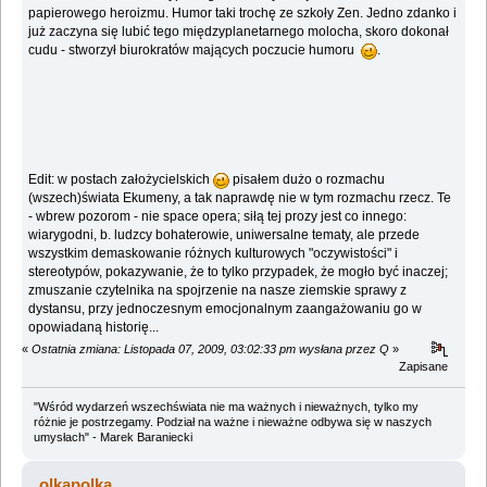
papierowego heroizmu. Humor taki trochę ze szkoły Zen. Jedno zdanko i
już zaczyna się lubić tego międzyplanetarnego molocha, skoro dokonał
cudu - stworzył biurokratów mających poczucie humoru
.
Edit: w postach założycielskich
pisałem dużo o rozmachu
(wszech)świata Ekumeny, a tak naprawdę nie w tym rozmachu rzecz. Te
- wbrew pozorom - nie space opera; siłą tej prozy jest co innego:
wiarygodni, b. ludzcy bohaterowie, uniwersalne tematy, ale przede
wszystkim demaskowanie różnych kulturowych "oczywistości" i
stereotypów, pokazywanie, że to tylko przypadek, że mogło być inaczej;
zmuszanie czytelnika na spojrzenie na nasze ziemskie sprawy z
dystansu, przy jednoczesnym emocjonalnym zaangażowaniu go w
opowiadaną historię...
«
Ostatnia zmiana: Listopada 07, 2009, 03:02:33 pm wysłana przez Q
»
Zapisane
"Wśród wydarzeń wszechświata nie ma ważnych i nieważnych, tylko my
różnie je postrzegamy. Podział na ważne i nieważne odbywa się w naszych
umysłach" - Marek Baraniecki
olkapolka