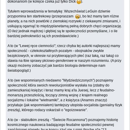
dokonaniom (w kolejce czeka już tylko Dick
).
Tytułem wprowadzenia w tematykę: Wszechświat LeGuin dziwnie
przypomina ten startrekowy (przepraszam
), bo też mamy tam różne
planety, a na nich powtórki z ziemskiej rozrywki z ciekawymi zmianami, i
usiłującą ogarnąć to międzyplanetarną pełną dobrych chęci organizację.
(O ileż jednak mądrzej i głębiej są te społeczności przemyślane, i o ile
bardziej pełnokrwiści są ich przedstawiciele.)
A to (w "Lewej ręce ciemności"; rzecz chyba tej autorki najlepsza) mamy
społeczność - człekokształtnych pozatym - obojnaków zwykle
bezpłciowych, w okresie rui przybierających płeć (raz taką, raz taką) co
stawia na łbie sprawy płciowo-
genderowe
w naszym rozumieniu. (A przy
okazji możemy zobaczyć jak bardzo biologia determinuje nam
światopogląd.)
A to (we wspomnianych niedawno "Wydziedziczonych") poznajemy
społeczność która swoich rewolucjonistów wysłała na (zdatny do
zamieszkania) księżyc i teraz mamy kraj a'la Juesej, lecz z feudalno-
monarszą przeszłością, toczący zimną wojnę z krajem realnego
socjalizmu i lokalne "wietnamiki", a z księżyca (Anarres znaczy)
przylatuje (jak wspomniałem) tamtejszy utopista-socjalista (genialny fizyk
zresztą), którego rodacy oskarżali o "egoizowanie".
A to (w - słabiutkim zresztą - "Świecie Rocannona") poznajemy historię
kosmicznego naukowca badającego feudalne społeczności pewnej
zapóźnionej planety, by w koncu zżyć się z nimi (trochę a'la "13