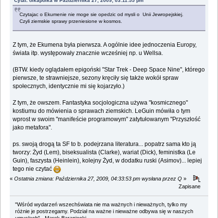
Cytat: olkapolka w Października 27, 2009, 03:11:55 pm
Czytajac o Ekumenie nie moge sie opedzic od mysli o Unii Jewropejskiej.
Czyli ziemskie sprawy przeniesione w kosmos.
Z tym, że Ekumena była pierwsza. A ogólnie idee jednoczenia Europy,
świata itp. występowały znacznie wcześniej np. u Wellsa.
(BTW. kiedy oglądałem epigoński "Star Trek - Deep Space Nine", którego
pierwsze, te strawniejsze, sezony kręciły się także wokół spraw
społecznych, identycznie mi się kojarzyło.)
Z tym, że owszem. Fantastyka socjologiczna używa "kosmicznego"
kostiumu do mówienia o sprawach ziemskich. LeGuin mówiła o tym
wprost w swoim "manifeście programowym" zatytułowanym "Przyszłość
jako metafora".
ps. swoją drogą ta SF to b. podejrzana literatura... popatrz sama kto ją
tworzy: Żyd (Lem), biseksualista (Clarke), wariat (Dick), feministka (Le
Guin), faszysta (Heinlein), kolejny Żyd, w dodatku ruski (Asimov)... lepiej
tego nie czytać
«
Ostatnia zmiana: Października 27, 2009, 04:33:53 pm wysłana przez Q
»
Zapisane
"Wśród wydarzeń wszechświata nie ma ważnych i nieważnych, tylko my
różnie je postrzegamy. Podział na ważne i nieważne odbywa się w naszych