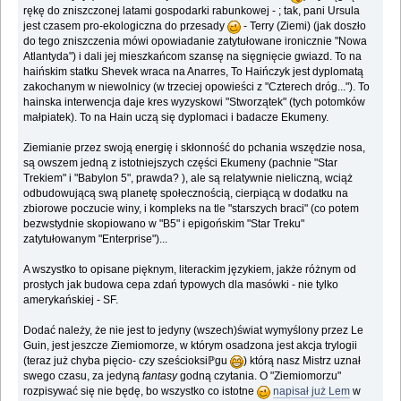
rękę do zniszczonej latami gospodarki rabunkowej - ; tak, pani Ursula
jest czasem pro-ekologiczna do przesady
- Terry (Ziemi) (jak doszło
do tego zniszczenia mówi opowiadanie zatytułowane ironicznie "Nowa
Atlantyda") i dali jej mieszkańcom szansę na sięgnięcie gwiazd. To na
haińskim statku Shevek wraca na Anarres, To Haińczyk jest dyplomatą
zakochanym w niewolnicy (w trzeciej opowieści z "Czterech dróg..."). To
hainska interwencja daje kres wyzyskowi "Stworzątek" (tych potomków
małpiatek). To na Hain uczą się dyplomaci i badacze Ekumeny.
Ziemianie przez swoją energię i skłonność do pchania wszędzie nosa,
są owszem jedną z istotniejszych części Ekumeny (pachnie "Star
Trekiem" i "Babylon 5", prawda? ), ale są relatywnie nieliczną, wciąż
odbudowującą swą planetę społecznością, cierpiącą w dodatku na
zbiorowe poczucie winy, i kompleks na tle "starszych braci" (co potem
bezwstydnie skopiowano w "B5" i epigońskim "Star Treku"
zatytułowanym "Enterprise")...
A wszystko to opisane pięknym, literackim językiem, jakże różnym od
prostych jak budowa cepa zdań typowych dla masówki - nie tylko
amerykańskiej - SF.
Dodać należy, że nie jest to jedyny (wszech)świat wymyślony przez Le
Guin, jest jeszcze Ziemiomorze, w którym osadzona jest akcja trylogii
(teraz już chyba pięcio- czy sześcioksiℙgu
) którą nasz Mistrz uznał
swego czasu, za jedyną
fantasy
godną czytania. O "Ziemiomorzu"
rozpisywać się nie będę, bo wszystko co istotne
napisał już Lem
w