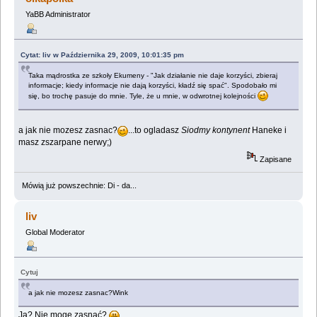
YaBB Administrator
Cytat: liv w Października 29, 2009, 10:01:35 pm
Taka mądrostka ze szkoły Ekumeny - "Jak działanie nie daje korzyści, zbieraj
informacje; kiedy informacje nie dają korzyści, kładź się spać". Spodobało mi
się, bo trochę pasuje do mnie. Tyle, że u mnie, w odwrotnej kolejności
a jak nie mozesz zasnac?
...to ogladasz
Siodmy kontynent
Haneke i
masz zszarpane nerwy;)
Zapisane
Mówią już powszechnie: Di - da...
liv
Global Moderator
Cytuj
a jak nie mozesz zasnac?Wink
Ja? Nie mogę zasnąć?