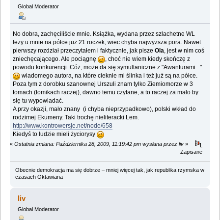
Global Moderator
No dobra, zachęciliście mnie. Książka, wydana przez szlachetne WL
leży u mnie na półce już 21 roczek, wiec chyba najwyższa pora. Nawet
pierwszy rozdział przeczytałem i faktycznie, jak pisze
Ola
, jest w nim coś
zniechęcającego. Ale pociągnę
, choć nie wiem kiedy skończę z
powodu konkurencji. Cóż, może da się symultaniczne z "Awanturami..."
wiadomego autora, na które cieknie mi ślinka i też już są na półce.
Poza tym z dorobku szanownej Urszuli znam tylko Ziemiomorze w 3
tomach (tomikach raczej), dawno temu czytane, a to raczej za mało by
się tu wypowiadać.
A przy okazji, mało znany (i chyba nieprzypadkowo), polski wkład do
rodzimej Ekumeny. Taki trochę nieliteracki Lem.
http://www.kontrowersje.net/node/658
Kiedyś to ludzie mieli życiorysy
«
Ostatnia zmiana: Października 28, 2009, 11:19:42 pm wysłana przez liv
»
Zapisane
Obecnie demokracja ma się dobrze – mniej więcej tak, jak republika rzymska w
czasach Oktawiana
liv
Global Moderator