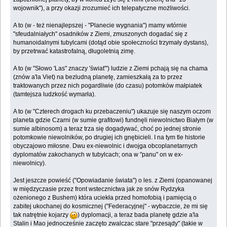
wojownik"), a przy okazji zrozumieć ich telepatyczne możliwości.
A to (w - też nienajlepszej - "Planecie wygnania") mamy wtórnie
"sfeudalniałych" osadników z Ziemi, zmuszonych dogadać się z
humanoidalnymi tubylcami (dotąd obie społeczności trzymały dystans),
by przetrwać katastrofalną, długoletnią zimę.
A to (w "Słowo 'Las" znaczy 'świat'") ludzie z Ziemi pchają się na chama
(znów a'la Viet) na bezludną planetę, zamieszkałą za to przez
traktowanych przez nich pogardliwie (do czasu) potomków małpiatek
(tamtejsza ludzkość wymarła).
A to (w "Czterech drogach ku przebaczeniu") ukazuje się naszym oczom
planeta gdzie Czarni (w sumie grafitowi) fundnęli niewolnictwo Białym (w
sumie albinosom) a teraz trza się dogadywać, choć po jednej stronie
potomkowie niewolników, po drugiej ich gnębicieli. I na tym tle historie
obyczajowo miłosne. Dwu ex-niewolnic i dwojga obcoplanetarnych
dyplomatów zakochanych w tubylcach; ona w "panu" on w ex-
niewolnicy).
Jest jeszcze powieść ("Opowiadanie świata") o les. z Ziemi (opanowanej
w międzyczasie przez front wstecznictwa jak ze snów Rydzyka
ożenionego z Bushem) która uciekła przed homofobią i pamięcią o
zabitej ukochanej do kosmicznej ("Federacyjnej" - wybaczcie, że mi się
tak natrętnie kojarzy
) dyplomacji, a teraz bada planetę gdzie a'la
Stalin i Mao jednocześnie zaczęto zwalczac stare "przesądy" (takie w