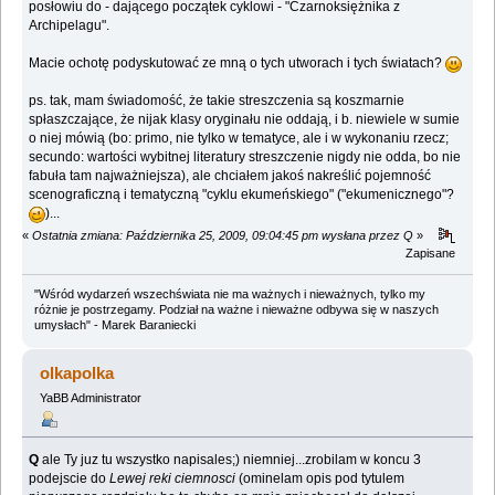
posłowiu do - dającego początek cyklowi - "Czarnoksiężnika z
Archipelagu".
Macie ochotę podyskutować ze mną o tych utworach i tych światach?
ps. tak, mam świadomość, że takie streszczenia są koszmarnie
spłaszczające, że nijak klasy oryginału nie oddają, i b. niewiele w sumie
o niej mówią (bo: primo, nie tylko w tematyce, ale i w wykonaniu rzecz;
secundo: wartości wybitnej literatury streszczenie nigdy nie odda, bo nie
fabuła tam najważniejsza), ale chciałem jakoś nakreślić pojemność
scenograficzną i tematyczną "cyklu ekumeńskiego" ("ekumenicznego"?
)...
«
Ostatnia zmiana: Października 25, 2009, 09:04:45 pm wysłana przez Q
»
Zapisane
"Wśród wydarzeń wszechświata nie ma ważnych i nieważnych, tylko my
różnie je postrzegamy. Podział na ważne i nieważne odbywa się w naszych
umysłach" - Marek Baraniecki
olkapolka
YaBB Administrator
Q
ale Ty juz tu wszystko napisales;) niemniej...zrobilam w koncu 3
podejscie do
Lewej reki ciemnosci
(ominelam opis pod tytulem