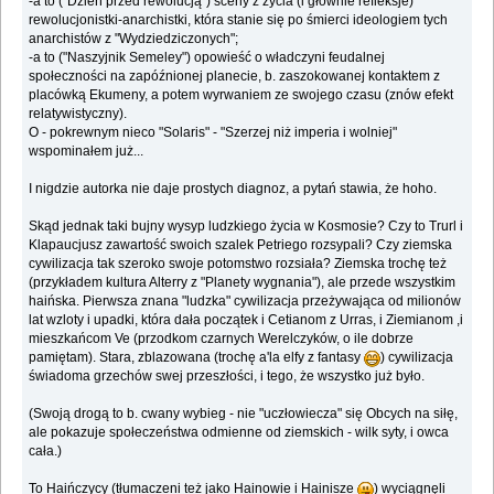
-a to ("Dzień przed rewolucją") sceny z życia (i głównie refleksje)
rewolucjonistki-anarchistki, która stanie się po śmierci ideologiem tych
anarchistów z "Wydziedziczonych";
-a to ("Naszyjnik Semeley") opowieść o władczyni feudalnej
społeczności na zapóźnionej planecie, b. zaszokowanej kontaktem z
placówką Ekumeny, a potem wyrwaniem ze swojego czasu (znów efekt
relatywistyczny).
O - pokrewnym nieco "Solaris" - "Szerzej niż imperia i wolniej"
wspominałem już...
I nigdzie autorka nie daje prostych diagnoz, a pytań stawia, że hoho.
Skąd jednak taki bujny wysyp ludzkiego życia w Kosmosie? Czy to Trurl i
Klapaucjusz zawartość swoich szalek Petriego rozsypali? Czy ziemska
cywilizacja tak szeroko swoje potomstwo rozsiała? Ziemska trochę też
(przykładem kultura Alterry z "Planety wygnania"), ale przede wszystkim
haińska. Pierwsza znana "ludzka" cywilizacja przeżywająca od milionów
lat wzloty i upadki, która dała początek i Cetianom z Urras, i Ziemianom ,i
mieszkańcom Ve (przodkom czarnych Werelczyków, o ile dobrze
pamiętam). Stara, zblazowana (trochę a'la elfy z fantasy
) cywilizacja
świadoma grzechów swej przeszłości, i tego, że wszystko już było.
(Swoją drogą to b. cwany wybieg - nie "uczłowiecza" się Obcych na siłę,
ale pokazuje społeczeństwa odmienne od ziemskich - wilk syty, i owca
cała.)
To Haińczycy (tłumaczeni też jako Hainowie i Hainisze
) wyciągnęli