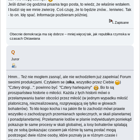
Jeśli dziwi cię godzina pisania tego posta, to wiedz, że właśnie wstałem.
I budzi się we mnie zwierzę. Coś czuję, że to będzie znów... leniwiec. Tak
- to on. Idę spać. Informacje pozbieram później.
Zapisane
Obecnie demokracja ma się dobrze – mniej więcej tak, jak republika rzymska w
czasach Oktawiana
Q
Juror
Hmm... Też nie mogłem zasnąć, ale nie wchodziłem już zapełniać Forum
swoimi produkcjami. Czytałem se (
olka
, wszystko przez Ciebie
)
"Cztery drogi...": powinno być "Cztery harlequiny"
. Bo to są
proszpaństwa
historie o miłości. Każda z tych historii mówi o
przełamywaniu barier obcości przez miłość (w jednym wypadku miłość
platoniczną, niezrealizowaną, rozgrywającą się tylko w głowach
bohaterów). To kto kogo kocha i na jakim tle to zachodzi mówi prawie
wszystko o zachodzących przemianach społecznych, w skali planetarnej
i ponadplanetarnej. Przełamanie lodów w planie indywidualym poniekąd
pokazuje te same procesy w skali globalnej, a losy bohaterów splatają
się ze sobą (pokazujac czasem jak różnie tą samą postać mogą
postrzegać dwie różne osoby, które poznały ja w różnym czasie i