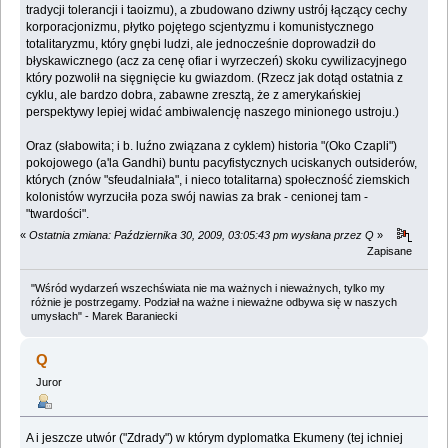
tradycji tolerancji i taoizmu), a zbudowano dziwny ustrój łączący cechy
korporacjonizmu, płytko pojętego scjentyzmu i komunistycznego
totalitaryzmu, który gnębi ludzi, ale jednocześnie doprowadził do
błyskawicznego (acz za cenę ofiar i wyrzeczeń) skoku cywilizacyjnego
który pozwolił na sięgnięcie ku gwiazdom. (Rzecz jak dotąd ostatnia z
cyklu, ale bardzo dobra, zabawne zresztą, że z amerykańskiej
perspektywy lepiej widać ambiwalencję naszego minionego ustroju.)
Oraz (słabowita; i b. luźno związana z cyklem) historia "(Oko Czapli")
pokojowego (a'la Gandhi) buntu pacyfistycznych uciskanych outsiderów,
których (znów "sfeudalniała", i nieco totalitarna) społeczność ziemskich
kolonistów wyrzuciła poza swój nawias za brak - cenionej tam -
"twardości".
«
Ostatnia zmiana: Października 30, 2009, 03:05:43 pm wysłana przez Q
»
Zapisane
"Wśród wydarzeń wszechświata nie ma ważnych i nieważnych, tylko my
różnie je postrzegamy. Podział na ważne i nieważne odbywa się w naszych
umysłach" - Marek Baraniecki
Q
Juror
A i jeszcze utwór ("Zdrady") w którym dyplomatka Ekumeny (tej ichniej