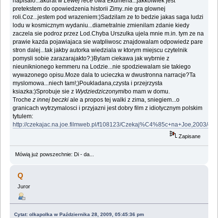
napisalo...akurat w
Lewej rece
owa Ekumena...jakkolwiek jest
pretekstem do opowiedzenia historii Zimy..nie gra glownej
roli.Coz...jestem pod wrazeniem:)Sadzilam ze to bedzie jakas saga ludzi
lodu w kosmicznym wydaniu...diametralnie zmienilam zdanie kiedy
zaczela sie podroz przez Lod.Chyba Urszulka ujela mnie m.in. tym ze na
prawie kazda pojawiajaca sie watpliwosc znajdowalam odpowiedz pare
stron dalej...tak jakby autorka wiedziala w ktorym miejscu czytelnik
pomysli sobie zarazarajakto?:)Bylam ciekawa jak wybrnie z
nieuniknionego kemmeru na Lodzie...nie spodziewalam sie takiego
wywazonego opisu.Moze dala to ucieczka w dwustronna narracje?Ta
myslomowa...niech tam!;)Poukladana,czysta i przejrzysta
ksiazka:)Sprobuje sie z
Wydziedziczonymi
bo mam w domu.
Troche
z innej beczki
ale a propos tej walki z zima, sniegiem...o
granicach wytrzymalosci i przyjazni jest dobry film z idiotycznym polskim
tytulem:
http://czekajac.na.joe.filmweb.pl/f108123/Czekaj%C4%85c+na+Joe,2003/opi
Zapisane
Mówią już powszechnie: Di - da...
Q
Juror
Cytat: olkapolka w Października 28, 2009, 05:45:36 pm