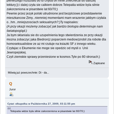
pierwszego rozdzialu bo to chyba on mnie zniechecal do dalszej
lektury;)) i dalej czyta sie calkiem dobrze.Telepatia widze byla silnie
zakorzeniona w pisarstwie lat 60/70;)
Pewnie przez jezyk polski utrudnione jest bezplciowe przedstawienie
mieszkancow Zimy...niemniej momentami mam wrazenie jakbym czytala
o...hm...mniejszosciach seksualnych?;)Ty napisales:
(A przy okazji możemy zobaczyć jak bardzo biologia determinuje nam
światopogląd.)
Ja bym sklaniala sie do uzupelnienia tego stwierdzenia ze przy okazji
mozna zobaczyc jaka Biedron(z poparciem mediow)zrobil zla robote dla
homoseksualistow ze az mi rzutuje na ksiazki SF z innego wieku.
Czytajac o Ekumenie nie moge sie opedzic od mysli o Unii
Jewropejskiej.
Czyli ziemskie sprawy przeniesione w kosmos.Tyle po 80 stronach;)
Zapisane
Mówią już powszechnie: Di - da...
Q
Juror
Cytat: olkapolka w Października 27, 2009, 03:11:55 pm
Telepatia widze byla silnie zakorzeniona w pisarstwie lat 60/70;)