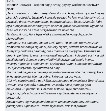
EDIT:
Tadeusz Borowski – wspominając czasy, gdy był więźniem Auschwitz –
pisał:
„Teraz dopiero poznałem cenę starożytności. Jaką potworną zbrodnią są
piramidy egipskie, świątynie i greckie posągi! Ile krwi musiało spłynąć na
rzymskie drogi, wały graniczne i budowle miasta!. Ta starożytność, która
była olbrzymim koncentracyjnym obozem, gdzie niewolnikowi wypalano
znak własności na czole i krzyżowano za ucieczkę.
Ta starożytność, która była wielką zmową ludzi wolnych przeciw
niewolnikom!
Pamiętasz, jak lubiłem Platona. Dziś wiem, że kłamał. Bo w rzeczach
ziemskich nie odbija się ideał, ale leży ciężka, krwawa praca człowieka.
To myśmy budowali piramidy, rwali marmur na świątynie i kamienie na
drogi imperialne, to myśmy wiosłowali na galerach i ciągnęli sochy, a oni
pisali dialogi i dramaty, usprawiedliwiali ojczyznami swoje intrygi,
walczyli o granice i demokracje. Myśmy byli brudni i umierali naprawdę.
Oni byli estetyczni i dyskutowali na niby.
Nie ma piękna, jeśli w nim leży krzywda człowieka. Nie ma prawdy, która
tę krzywdę pomija. Nie ma dobra, które na nią pozwala.
Cóż wie starożytność o nas? Zna przebiegłego niewolnika z Terencjusza
i Plauta, zna trybunów ludowych Grakchów i imię jednego tylko
niewolnika – Spartakusa. Oni robili historię i byle zbrodniarza –
Scypiona, byle adwokata – Cycerona czy Demostenesa pamiętamy
doskonale.
Zachwycamy się wycięciem Etrusków, wybiciem Kartaginy, zdradami,
podstępem i łupiestwem. Prawo rzymskie! I dziś jest prawo!”