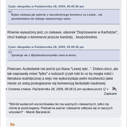
Cytat: olkapolka w Października 28, 2009, 05:45:36 pm
Bylam ciekawa jak wybrnie z nieuniknionego kemmeru na Lodzie...nie
spodziewalam sie takiego wywazonego opisu.
Równie wyważony jest, co ciekawe, utworek "Dojrzewanie w Karhidzie",
choć traktuje o
kemmerze
jeszcze bardziej... bezpośrednio.
Cytat: olkapolka w Października 28, 2009, 05:45:36 pm
Sprobuje sie z
Wydziedziczonymi
bo mam w domu.
Polecam. Aczkolwiek nie jest to już klasa "Lewej ręki...". Dobra rzecz, ale
tak naprawdę mówi "tylko" o ludziach (czyli robi to co by mogła robić i
literatura realistyczna) a więc nie wykorzystuje pełni możliwości jakie
niesie ze sobą posługiwanie się konwencją fantastyki naukowej.
«
Ostatnia zmiana: Października 28, 2009, 08:28:11 pm wysłana przez Q
»
Zapisane
"Wśród wydarzeń wszechświata nie ma ważnych i nieważnych, tylko my
różnie je postrzegamy. Podział na ważne i nieważne odbywa się w naszych
umysłach" - Marek Baraniecki
liv