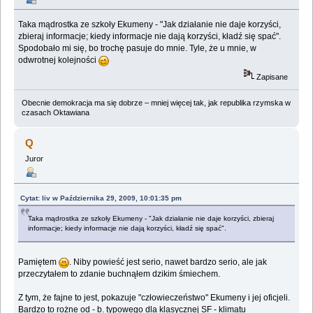
Taka mądrostka ze szkoły Ekumeny - "Jak działanie nie daje korzyści,
zbieraj informacje; kiedy informacje nie dają korzyści, kładź się spać".
Spodobało mi się, bo trochę pasuje do mnie. Tyle, że u mnie, w
odwrotnej kolejności
Zapisane
Obecnie demokracja ma się dobrze – mniej więcej tak, jak republika rzymska w
czasach Oktawiana
Q
Juror
Cytat: liv w Października 29, 2009, 10:01:35 pm
Taka mądrostka ze szkoły Ekumeny - "Jak działanie nie daje korzyści, zbieraj
informacje; kiedy informacje nie dają korzyści, kładź się spać".
Pamiętem
. Niby powieść jest serio, nawet bardzo serio, ale jak
przeczytałem to zdanie buchnąłem dzikim śmiechem.
Z tym, że fajne to jest, pokazuje "człowieczeństwo" Ekumeny i jej oficjeli.
Bardzo to rożne od - b. typowego dla klasycznej SF - klimatu