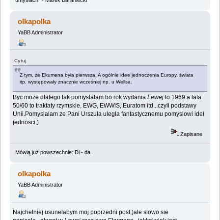
umysłach" - Marek Baraniecki
olkapolka
YaBB Administrator
Cytuj
Z tym, że Ekumena była pierwsza. A ogólnie idee jednoczenia Europy, świata
itp. występowały znacznie wcześniej np. u Wellsa.
Byc moze dlatego tak pomyslalam bo rok wydania
Lewej
to 1969 a lata
50/60 to traktaty rzymskie, EWG, EWWiS, Euratom itd...czyli podstawy
Unii.Pomyslalam ze Pani Urszula ulegla fantastycznemu pomyslowi idei
jednosci;)
Zapisane
Mówią już powszechnie: Di - da...
olkapolka
YaBB Administrator
Najchetniej usunelabym moj poprzedni post;)ale slowo sie