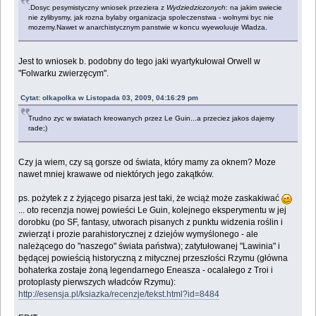
.Dosyc pesymistyczny wniosek przeziera z
Wydziedziczonych
: na jakim swiecie
nie zylibysmy, jak rozna bylaby organizacja spoleczenstwa - wolnymi byc nie
mozemy.Nawet w anarchistycznym panstwie w koncu wyewoluuje Wladza.
Jest to wniosek b. podobny do tego jaki wyartykułował Orwell w
"Folwarku zwierzęcym".
Cytat: olkapolka w Listopada 03, 2009, 04:16:29 pm
Trudno zyc w swiatach kreowanych przez Le Guin...a przeciez jakos dajemy
rade;)
Czy ja wiem, czy są gorsze od świata, który mamy za oknem? Moze
nawet mniej krawawe od niektórych jego zakątków.
ps. pożytek z z żyjącego pisarza jest taki, że wciąż może zaskakiwać
... oto recenzja nowej powieści Le Guin, kolejnego eksperymentu w jej
dorobku (po SF, fantasy, utworach pisanych z punktu widzenia roślin i
zwierząt i prozie parahistorycznej z dziejów wymyślonego - ale
należącego do "naszego" świata państwa); zatytułowanej "Lawinia" i
będącej powieścią historyczną z mitycznej przeszłości Rzymu (główna
bohaterka zostaje żoną legendarnego Eneasza - ocalałego z Troi i
protoplasty pierwszych władców Rzymu):
http://esensja.pl/ksiazka/recenzje/tekst.html?id=8484