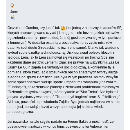
Guin (Przeczytany 385841 razy)
Q
Juror
Orszula Le Gumina, czy jakoś tak
jest jedną z nielicznych autorów SF,
których naprawdę warto czytać ( i mogę tu - nie bez niejakich objawów
pęcznienia z dumy - powiedzieć, że mój gust pokrywa się w tym punkcie
z lemowym). W dodatku ostatnią z pozostałych przy życiu mistrzów
gatunku (pół duetu Strugackich to już nie to samo). Clarke jak wiadomo
wybrał sobie działkę technologiczną. Dick uprawiał poletko filozofii i
teologii. Lem, jak to Lem zajmował się wszystkim po trochu (cóż, nie
każdemu dane jest być Lemem i znać się prawie na wszystkim). Zaś Le
Guin? Le Guin zajęła się fantastyką socjologiczną, a konkretnie tą jej
odmianą, która traktując o stosunkach obcoplanetarnych tworzy aluzje i
alegorie do spraw ziemskich. Nie była w tym pierwsza. Asimov wmyślił
sobie spaceoperową wersje upadku Imperium Romanum (i nazwał to
"Fundacją"), pozaziemskie planety z ziemskimi problemami mielismy w
"Dziennikach gwiazdowych", a Amerykanie w "Star Treku". Nie była też
jedyna: wystarczy wspomnieć "Trudno być bogiem" braci S., "Helikonię"
Aldissa, powieści i opowiadania Zajdla. Była jednak najlepsza (w sumie
nadal jest, bo wciąż pisze) w czym pomogła jej solidna wiedza
antropologiczna.
Jej nazwisko na tyle często padało na Forum (także z moich ust), że
postanowiłem założyć w końcu topic poświęcony tej Autorce i jej