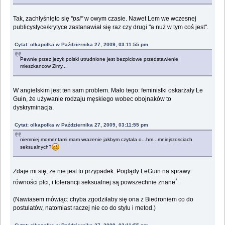
Tak, zachłyśnięto się
"psi"
w owym czasie. Nawet Lem we wczesnej
publicystyce/krytyce zastanawiał się raz czy drugi "a nuż w tym coś jest".
Cytat: olkapolka w Października 27, 2009, 03:11:55 pm
Pewnie przez jezyk polski utrudnione jest bezplciowe przedstawienie
mieszkancow Zimy...
W angielskim jest ten sam problem. Mało tego: feministki oskarżały Le
Guin, że używanie rodzaju męskiego wobec obojnaków to
dyskryminacja.
Cytat: olkapolka w Października 27, 2009, 03:11:55 pm
niemniej momentami mam wrazenie jakbym czytala o...hm...mniejszosciach
seksualnych?
Zdaje mi się, że nie jest to przypadek. Poglądy LeGuin na sprawy
*
równości płci, i tolerancji seksualnej są powszechnie znane
.
(Nawiasem mówiąc: chyba zgodziłaby się ona z Biedroniem co do
postulatów, natomiast raczej nie co do stylu i metod.)