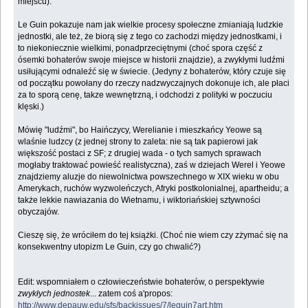
miejscu).
Le Guin pokazuje nam jak wielkie procesy społeczne zmianiają ludzkie
jednostki, ale też, że biorą się z tego co zachodzi między jednostkami, i
to niekoniecznie wielkimi, ponadprzeciętnymi (choć spora część z
ósemki bohaterów swoje miejsce w historii znajdzie), a zwykłymi ludźmi
usiłującymi odnaleźć się w świecie. (Jedyny z bohaterów, który czuje się
od początku powołany do rzeczy nadzwyczajnych dokonuje ich, ale płaci
za to sporą cenę, takze wewnętrzną, i odchodzi z polityki w poczuciu
klęski.)
Mówię "ludźmi", bo Haińczycy, Werelianie i mieszkańcy Yeowe są
wlaśnie ludzcy (z jednej strony to zaleta: nie są tak papierowi jak
większość postaci z SF; z drugiej wada - o tych samych sprawach
mogłaby traktować powieść realistyczna), zaś w dziejach Werel i Yeowe
znajdziemy aluzje do niewolnictwa powszechnego w XIX wieku w obu
Amerykach, ruchów wyzwoleńczych, Afryki postkolonialnej, apartheidu; a
także lekkie nawiazania do Wietnamu, i wiktoriańskiej sztywności
obyczajów.
Cieszę się, że wróciłem do tej książki. (Choć nie wiem czy zżymać się na
konsekwentny utopizm Le Guin, czy go chwalić?)
Edit: wspomniałem o człowieczeństwie bohaterów, o perspektywie
zwykłych jednostek
... zatem coś a'propos:
http://www.depauw.edu/sfs/backissues/7/leguin7art.htm