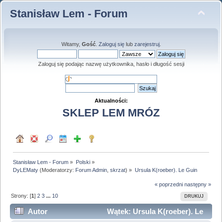
Stanisław Lem - Forum
Witamy,
Gość
.
Zaloguj się
lub
zarejestruj
.
Zaloguj się podając nazwę użytkownika, hasło i długość sesji
Aktualności:
SKLEP LEM MRÓZ
Stanisław Lem - Forum
»
Polski
»
DyLEMaty
(Moderatorzy:
Forum Admin
,
skrzat
) »
Ursula K(roeber). Le Guin
« poprzedni
następny »
Strony: [
1
]
2
3
...
10
DRUKUJ
Autor
Wątek: Ursula K(roeber). Le