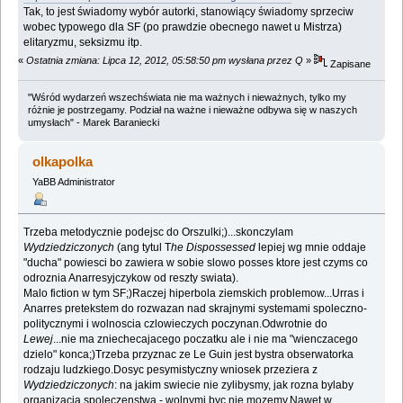
Tak, to jest świadomy wybór autorki, stanowiący świadomy sprzeciw
wobec typowego dla SF (po prawdzie obecnego nawet u Mistrza)
elitaryzmu, seksizmu itp.
«
Ostatnia zmiana: Lipca 12, 2012, 05:58:50 pm wysłana przez Q
»
Zapisane
"Wśród wydarzeń wszechświata nie ma ważnych i nieważnych, tylko my
różnie je postrzegamy. Podział na ważne i nieważne odbywa się w naszych
umysłach" - Marek Baraniecki
olkapolka
YaBB Administrator
Trzeba metodycznie podejsc do Orszulki;)...skonczylam
Wydziedziczonych
(ang tytul T
he Dispossessed
lepiej wg mnie oddaje
"ducha" powiesci bo zawiera w sobie slowo posses ktore jest czyms co
odroznia Anarresyjczykow od reszty swiata).
Malo fiction w tym SF;)Raczej hiperbola ziemskich problemow...Urras i
Anarres pretekstem do rozwazan nad skrajnymi systemami spoleczno-
politycznymi i wolnoscia czlowieczych poczynan.Odwrotnie do
Lewej
...nie ma zniechecajacego poczatku ale i nie ma "wienczacego
dzielo" konca;)Trzeba przyznac ze Le Guin jest bystra obserwatorka
rodzaju ludzkiego.Dosyc pesymistyczny wniosek przeziera z
Wydziedziczonych
: na jakim swiecie nie zylibysmy, jak rozna bylaby
organizacja spoleczenstwa - wolnymi byc nie mozemy.Nawet w