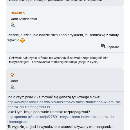
maziek
YaBB Administrator
Piszcie, piszcie, nie będzie ruchu pod artykułem, to Remuszkę z roboty
wywalą
...
Zapisane
Człowiek całe życie próbuje nie wychodzić na większego idiotę niż nim
faktycznie jest - i przeważnie to mu się nie udaje (moje, z życia).
Q
Juror
Ino o czym pisać? Zajmować się genezą tytułowego słowa:
http://www.poselska.nazwa.pl/wieczorna2/ksiazki/znalezione-w-lamusie-
podroz-do-ciemnogrodu-cz-i
Iako i tym, kto je ponownie literacko rozpropagował?
http://poema.pl/publikacja/27591-chryzostoma-bulwiecia-podroz-do-
ciemnogrodu
To wyjdzie, ze jest to wynalazek masoński używany w propagandzie