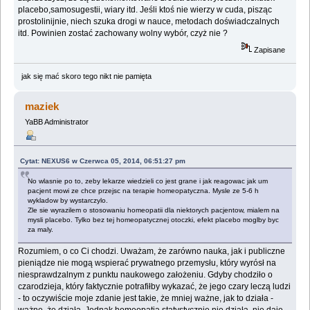
placebo,samosugestii, wiary itd. Jeśli ktoś nie wierzy w cuda, pisząc
prostolinijnie, niech szuka drogi w nauce, metodach doświadczalnych
itd. Powinien zostać zachowany wolny wybór, czyż nie ?
Zapisane
jak się mać skoro tego nikt nie pamięta
maziek
YaBB Administrator
Cytat: NEXUS6 w Czerwca 05, 2014, 06:51:27 pm
No wlasnie po to, zeby lekarze wiedzieli co jest grane i jak reagowac jak um
pacjent mowi ze chce przejsc na terapie homeopatyczna. Mysle ze 5-6 h
wykladow by wystarczylo.
Zle sie wyrazilem o stosowaniu homeopatii dla niektorych pacjentow, mialem na
mysli placebo. Tylko bez tej homeopatycznej otoczki, efekt placebo moglby byc
za maly.
Rozumiem, o co Ci chodzi. Uważam, że zarówno nauka, jak i publiczne
pieniądze nie mogą wspierać prywatnego przemysłu, który wyrósł na
niesprawdzalnym z punktu naukowego założeniu. Gdyby chodziło o
czarodzieja, który faktycznie potrafiłby wykazać, że jego czary leczą ludzi
- to oczywiście moje zdanie jest takie, że mniej ważne, jak to działa -
ważne, że działa. Jednak homeopatia statystycznie nie działa, nie daje