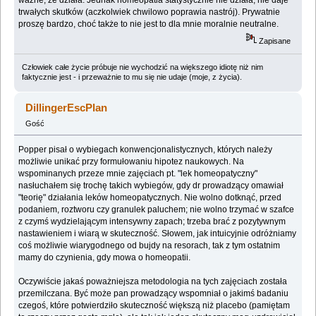
trwałych skutków (aczkolwiek chwilowo poprawia nastrój). Prywatnie
proszę bardzo, choć także to nie jest to dla mnie moralnie neutralne.
Zapisane
Człowiek całe życie próbuje nie wychodzić na większego idiotę niż nim
faktycznie jest - i przeważnie to mu się nie udaje (moje, z życia).
DillingerEscPlan
Gość
Popper pisał o wybiegach konwencjonalistycznych, których należy
możliwie unikać przy formułowaniu hipotez naukowych. Na
wspominanych przeze mnie zajęciach pt. "lek homeopatyczny"
nasłuchałem się trochę takich wybiegów, gdy dr prowadzący omawiał
"teorię" działania leków homeopatycznych. Nie wolno dotknąć, przed
podaniem, roztworu czy granulek paluchem; nie wolno trzymać w szafce
z czymś wydzielającym intensywny zapach; trzeba brać z pozytywnym
nastawieniem i wiarą w skuteczność. Słowem, jak intuicyjnie odróżniamy
coś możliwie wiarygodnego od bujdy na resorach, tak z tym ostatnim
mamy do czynienia, gdy mowa o homeopatii.
Oczywiście jakaś poważniejsza metodologia na tych zajęciach została
przemilczana. Być może pan prowadzący wspomniał o jakimś badaniu
czegoś, które potwierdziło skuteczność większą niż placebo (pamiętam