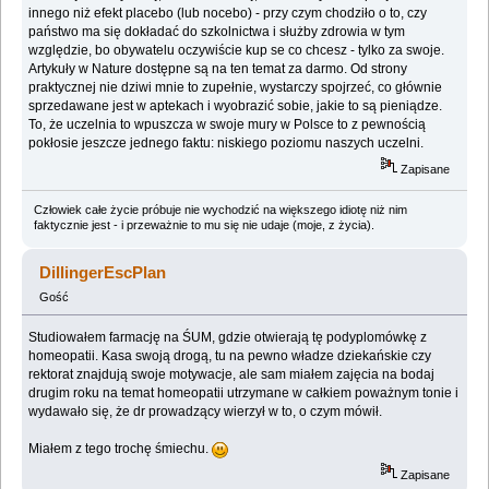
innego niż efekt placebo (lub nocebo) - przy czym chodziło o to, czy
państwo ma się dokładać do szkolnictwa i służby zdrowia w tym
względzie, bo obywatelu oczywiście kup se co chcesz - tylko za swoje.
Artykuły w Nature dostępne są na ten temat za darmo. Od strony
praktycznej nie dziwi mnie to zupełnie, wystarczy spojrzeć, co głównie
sprzedawane jest w aptekach i wyobrazić sobie, jakie to są pieniądze.
To, że uczelnia to wpuszcza w swoje mury w Polsce to z pewnością
pokłosie jeszcze jednego faktu: niskiego poziomu naszych uczelni.
Zapisane
Człowiek całe życie próbuje nie wychodzić na większego idiotę niż nim
faktycznie jest - i przeważnie to mu się nie udaje (moje, z życia).
DillingerEscPlan
Gość
Studiowałem farmację na ŚUM, gdzie otwierają tę podyplomówkę z
homeopatii. Kasa swoją drogą, tu na pewno władze dziekańskie czy
rektorat znajdują swoje motywacje, ale sam miałem zajęcia na bodaj
drugim roku na temat homeopatii utrzymane w całkiem poważnym tonie i
wydawało się, że dr prowadzący wierzył w to, o czym mówił.
Miałem z tego trochę śmiechu.
Zapisane