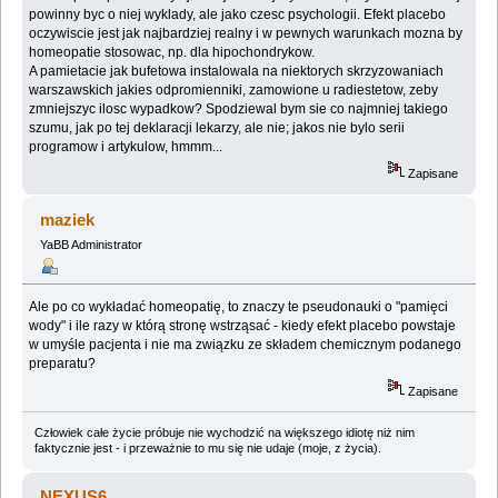
powinny byc o niej wyklady, ale jako czesc psychologii. Efekt placebo
oczywiscie jest jak najbardziej realny i w pewnych warunkach mozna by
homeopatie stosowac, np. dla hipochondrykow.
A pamietacie jak bufetowa instalowala na niektorych skrzyzowaniach
warszawskich jakies odpromienniki, zamowione u radiestetow, zeby
zmniejszyc ilosc wypadkow? Spodziewal bym sie co najmniej takiego
szumu, jak po tej deklaracji lekarzy, ale nie; jakos nie bylo serii
programow i artykulow, hmmm...
Zapisane
maziek
YaBB Administrator
Ale po co wykładać homeopatię, to znaczy te pseudonauki o "pamięci
wody" i ile razy w którą stronę wstrząsać - kiedy efekt placebo powstaje
w umyśle pacjenta i nie ma związku ze składem chemicznym podanego
preparatu?
Zapisane
Człowiek całe życie próbuje nie wychodzić na większego idiotę niż nim
faktycznie jest - i przeważnie to mu się nie udaje (moje, z życia).
NEXUS6