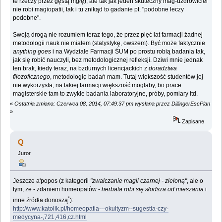
te rzeczy przez gęstą mgłę), ale tak jak jeden skuteczny mag-uzdrowiciel
nie robi magiopatii, tak i tu znikąd to gadanie pt. "podobne leczy
podobne".
Swoją drogą nie rozumiem teraz tego, że przez pięć lat farmacji żadnej
metodologii nauk nie miałem (statystykę, owszem). Być może faktycznie
anything goes
i na Wydziale Farmacji ŚUM po prostu robią badania tak,
jak się robić nauczyli, bez metodologicznej refleksji. Dziwi mnie jednak
ten brak, kiedy teraz, na bzdurnych licencjackich z
doradztwa
filozoficznego
, metodologię badań mam. Tutaj większość studentów jej
nie wykorzysta, na takiej farmacji większość mogłaby, bo prace
magisterskie tam to zwykle badania laboratoryjne, próby, pomiary itd.
«
Ostatnia zmiana: Czerwca 08, 2014, 07:49:37 pm wysłana przez DillingerEscPlan
»
Zapisane
Q
Juror
Jeszcze a'popos (z kategorii
"zwalczanie magii czarnej - zieloną"
, ale o
tym, że - zdaniem homeopatów -
herbata robi się słodsza od mieszania
i
*
inne źródła donoszą
):
http://www.katolik.pl/homeopatia---okultyzm--sugestia-czy-
medycyna-,721,416,cz.html