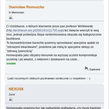
Stanisław Remuszko
In Memoriam
Ci różdżkarze, o których klarownie pisze pan profesor Wróblewski
(
http://archiwum.wiz.pl/2001/01011700.asp
) też święcie wierzyli w swą
moc, jednak podwójna ślepa randomizowana okazała się kategorycznie
bezlitosna.
To bezwartościowe barachło powinny sprzedawać specjalne apteki ze
"zdrowymi lekarstwami", podobnie jak robią to specjalne sklepy ze
"zdrową żywnością".
Homeopatia jako oficjalny kierunek na wyższej uczelni kompromituje
uczelnię i jej władze, z rektorem i dziekanem na czele...
vosbm
Zapisane
Ludzi rozumnych i dobrych pozdrawiam serdecznie i z respektem : - )
NEXUS6
Juror
Homeopatia powinna byc jak najbardziej wykladana, czy moze bardziej