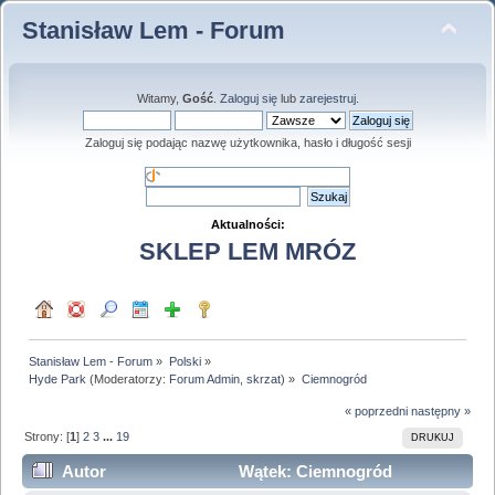
Stanisław Lem - Forum
Witamy,
Gość
.
Zaloguj się
lub
zarejestruj
.
Zaloguj się podając nazwę użytkownika, hasło i długość sesji
Aktualności:
SKLEP LEM MRÓZ
Stanisław Lem - Forum
»
Polski
»
Hyde Park
(Moderatorzy:
Forum Admin
,
skrzat
) »
Ciemnogród
« poprzedni
następny »
Strony: [
1
]
2
3
...
19
DRUKUJ
Autor
Wątek: Ciemnogród