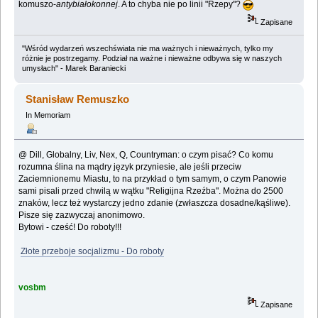
komuszo-
antybiałokonnej
. A to chyba nie po linii "Rzepy"?
Zapisane
"Wśród wydarzeń wszechświata nie ma ważnych i nieważnych, tylko my
różnie je postrzegamy. Podział na ważne i nieważne odbywa się w naszych
umysłach" - Marek Baraniecki
Stanisław Remuszko
In Memoriam
@ Dill, Globalny, Liv, Nex, Q, Countryman: o czym pisać? Co komu
rozumna ślina na mądry język przyniesie, ale jeśli przeciw
Zaciemnionemu Miastu, to na przykład o tym samym, o czym Panowie
sami pisali przed chwilą w wątku "Religijna Rzeźba". Można do 2500
znaków, lecz też wystarczy jedno zdanie (zwłaszcza dosadne/kąśliwe).
Pisze się zazwyczaj anonimowo.
Bytowi - cześć! Do roboty!!!
Złote przeboje socjalizmu - Do roboty
vosbm
Zapisane