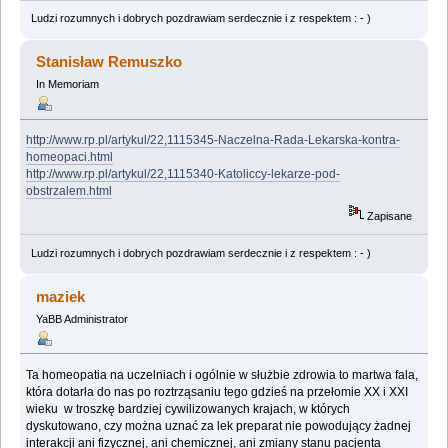
Ludzi rozumnych i dobrych pozdrawiam serdecznie i z respektem : - )
Stanisław Remuszko
In Memoriam
http://www.rp.pl/artykul/22,1115345-Naczelna-Rada-Lekarska-kontra-
homeopaci.html
http://www.rp.pl/artykul/22,1115340-Katoliccy-lekarze-pod-
obstrzalem.html
Zapisane
Ludzi rozumnych i dobrych pozdrawiam serdecznie i z respektem : - )
maziek
YaBB Administrator
Ta homeopatia na uczelniach i ogólnie w służbie zdrowia to martwa fala,
która dotarła do nas po roztrząsaniu tego gdzieś na przełomie XX i XXI
wieku w troszkę bardziej cywilizowanych krajach, w których
dyskutowano, czy można uznać za lek preparat nie powodujący żadnej
interakcji ani fizycznej, ani chemicznej, ani zmiany stanu pacjenta