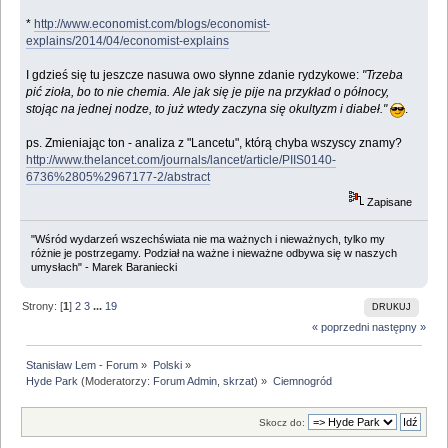
*
http://www.economist.com/blogs/economist-
explains/2014/04/economist-explains
I gdzieś się tu jeszcze nasuwa owo słynne zdanie rydzykowe:
"Trzeba
pić zioła, bo to nie chemia. Ale jak się je pije na przykład o północy,
stojąc na jednej nodze, to już wtedy zaczyna się okultyzm i diabeł."
.
ps. Zmieniając ton - analiza z "Lancetu", którą chyba wszyscy znamy?
http://www.thelancet.com/journals/lancet/article/PIIS0140-
6736%2805%2967177-2/abstract
Zapisane
"Wśród wydarzeń wszechświata nie ma ważnych i nieważnych, tylko my
różnie je postrzegamy. Podział na ważne i nieważne odbywa się w naszych
umysłach" - Marek Baraniecki
Strony: [
1
]
2
3
...
19
DRUKUJ
« poprzedni
następny »
Stanisław Lem - Forum
»
Polski
»
Hyde Park
(Moderatorzy:
Forum Admin
,
skrzat
) »
Ciemnogród
Skocz do: