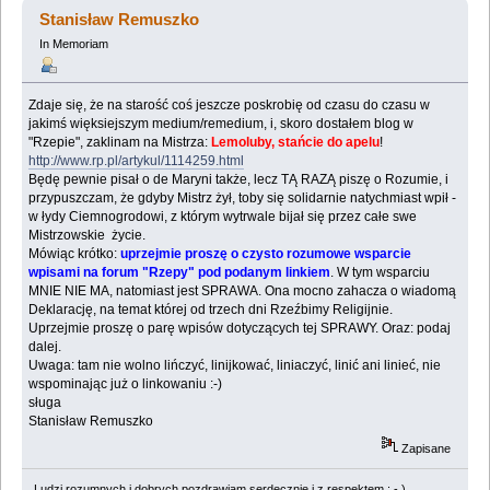
(Przeczytany 685194 razy)
Stanisław Remuszko
In Memoriam
Zdaje się, że na starość coś jeszcze poskrobię od czasu do czasu w
jakimś więksiejszym medium/remedium, i, skoro dostałem blog w
"Rzepie", zaklinam na Mistrza:
Lemoluby, stańcie do apelu
!
http://www.rp.pl/artykul/1114259.html
Będę pewnie pisał o de Maryni także, lecz TĄ RAZĄ piszę o Rozumie, i
przypuszczam, że gdyby Mistrz żył, toby się solidarnie natychmiast wpił -
w łydy Ciemnogrodowi, z którym wytrwale bijał się przez całe swe
Mistrzowskie życie.
Mówiąc krótko:
uprzejmie proszę o czysto rozumowe wsparcie
wpisami na forum "Rzepy" pod podanym linkiem
. W tym wsparciu
MNIE NIE MA, natomiast jest SPRAWA. Ona mocno zahacza o wiadomą
Deklarację, na temat której od trzech dni Rzeźbimy Religijnie.
Uprzejmie proszę o parę wpisów dotyczących tej SPRAWY. Oraz: podaj
dalej.
Uwaga: tam nie wolno lińczyć, linijkować, liniaczyć, linić ani linieć, nie
wspominając już o linkowaniu :-)
sługa
Stanisław Remuszko
Zapisane
Ludzi rozumnych i dobrych pozdrawiam serdecznie i z respektem : - )