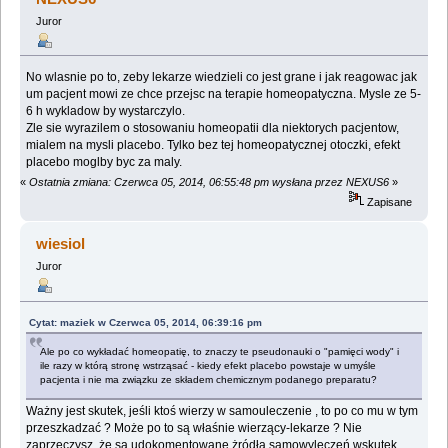
Juror
No wlasnie po to, zeby lekarze wiedzieli co jest grane i jak reagowac jak
um pacjent mowi ze chce przejsc na terapie homeopatyczna. Mysle ze 5-
6 h wykladow by wystarczylo.
Zle sie wyrazilem o stosowaniu homeopatii dla niektorych pacjentow,
mialem na mysli placebo. Tylko bez tej homeopatycznej otoczki, efekt
placebo moglby byc za maly.
«
Ostatnia zmiana: Czerwca 05, 2014, 06:55:48 pm wysłana przez NEXUS6
»
Zapisane
wiesiol
Juror
Cytat: maziek w Czerwca 05, 2014, 06:39:16 pm
Ale po co wykładać homeopatię, to znaczy te pseudonauki o "pamięci wody" i
ile razy w którą stronę wstrząsać - kiedy efekt placebo powstaje w umyśle
pacjenta i nie ma związku ze składem chemicznym podanego preparatu?
Ważny jest skutek, jeśli ktoś wierzy w samouleczenie , to po co mu w tym
przeszkadzać ? Może po to są właśnie wierzący-lekarze ? Nie
zaprzeczysz, że są udokomentowane żródła samowyleczeń wskutek