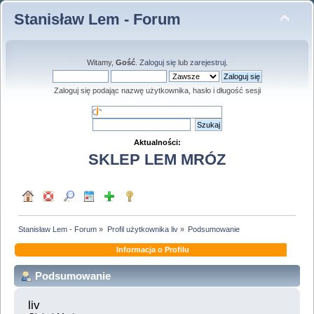
Stanisław Lem - Forum
Witamy,
Gość
.
Zaloguj się
lub
zarejestruj
.
Zaloguj się podając nazwę użytkownika, hasło i długość sesji
Aktualności:
SKLEP LEM MRÓZ
Stanisław Lem - Forum
»
Profil użytkownika liv
»
Podsumowanie
Informacja o Profilu
Podsumowanie
liv 