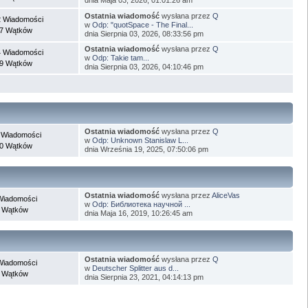
Ostatnia wiadomość
wysłana przez
Q
 Wiadomości
w
Odp: "quotSpace - The Final...
7 Wątków
dnia Sierpnia 03, 2026, 08:33:56 pm
Ostatnia wiadomość
wysłana przez
Q
 Wiadomości
w
Odp: Takie tam...
9 Wątków
dnia Sierpnia 03, 2026, 04:10:46 pm
Ostatnia wiadomość
wysłana przez
Q
 Wiadomości
w
Odp: Unknown Stanislaw L...
0 Wątków
dnia Września 19, 2025, 07:50:06 pm
Ostatnia wiadomość
wysłana przez
AliceVas
Wiadomości
w
Odp: Библиотека научной ...
 Wątków
dnia Maja 16, 2019, 10:26:45 am
Ostatnia wiadomość
wysłana przez
Q
Wiadomości
w
Deutscher Splitter aus d...
 Wątków
dnia Sierpnia 23, 2021, 04:14:13 pm