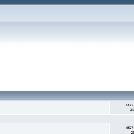
13350
33
6576
2