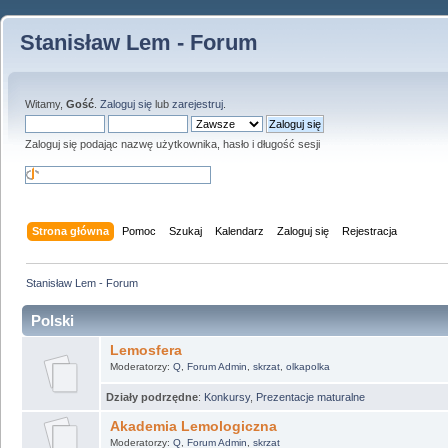
Stanisław Lem - Forum
Witamy,
Gość
.
Zaloguj się
lub
zarejestruj
.
Zaloguj się podając nazwę użytkownika, hasło i długość sesji
Strona główna
Pomoc
Szukaj
Kalendarz
Zaloguj się
Rejestracja
Stanisław Lem - Forum
Polski
Lemosfera
Moderatorzy:
Q
,
Forum Admin
,
skrzat
,
olkapolka
Działy podrzędne
:
Konkursy
,
Prezentacje maturalne
Akademia Lemologiczna
Moderatorzy:
Q
,
Forum Admin
,
skrzat