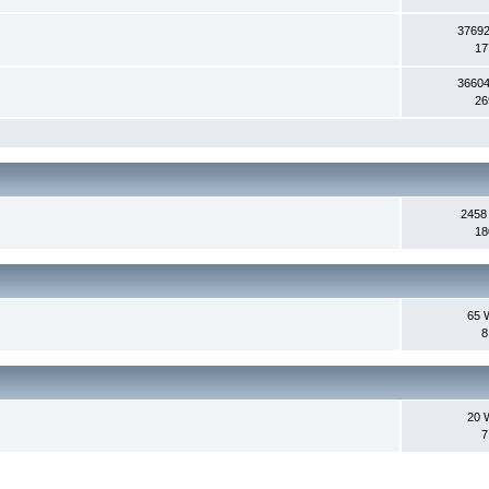
37692
17
36604
26
2458
18
65 
8
20 
7