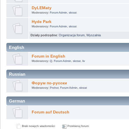
DyLEMaty
Moderatorzy:
Forum Admin
,
skrzat
Hyde Park
Moderatorzy:
Forum Admin
,
skrzat
Działy podrzędne
:
Organizacja forum
,
Wyszalnia
English
Forum in English
Moderatorzy:
Q
,
Forum Admin
,
skrzat
,
liv
Russian
Форум по-русски
Moderatorzy:
Prohor
,
Forum Admin
,
skrzat
German
Forum auf Deutsch
Brak nowych wiadomości
Przekieruj forum