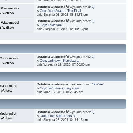
Ostatnia wiadomość
wysłana przez
Q
 Wiadomości
w
Odp: "quotSpace - The Final...
7 Wątków
dnia Sierpnia 03, 2026, 08:33:56 pm
Ostatnia wiadomość
wysłana przez
Q
 Wiadomości
w
Odp: Takie tam...
9 Wątków
dnia Sierpnia 03, 2026, 04:10:46 pm
Ostatnia wiadomość
wysłana przez
Q
 Wiadomości
w
Odp: Unknown Stanislaw L...
0 Wątków
dnia Września 19, 2025, 07:50:06 pm
Ostatnia wiadomość
wysłana przez
AliceVas
Wiadomości
w
Odp: Библиотека научной ...
 Wątków
dnia Maja 16, 2019, 10:26:45 am
Ostatnia wiadomość
wysłana przez
Q
Wiadomości
w
Deutscher Splitter aus d...
 Wątków
dnia Sierpnia 23, 2021, 04:14:13 pm