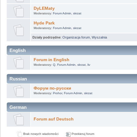
DyLEMaty
Moderatorzy:
Forum Admin
,
skrzat
Hyde Park
Moderatorzy:
Forum Admin
,
skrzat
Działy podrzędne
:
Organizacja forum
,
Wyszalnia
English
Forum in English
Moderatorzy:
Q
,
Forum Admin
,
skrzat
,
liv
Russian
Форум по-русски
Moderatorzy:
Prohor
,
Forum Admin
,
skrzat
German
Forum auf Deutsch
Brak nowych wiadomości
Przekieruj forum