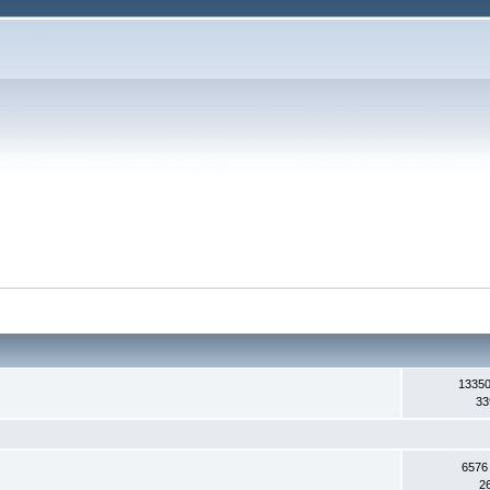
13350
33
6576
2