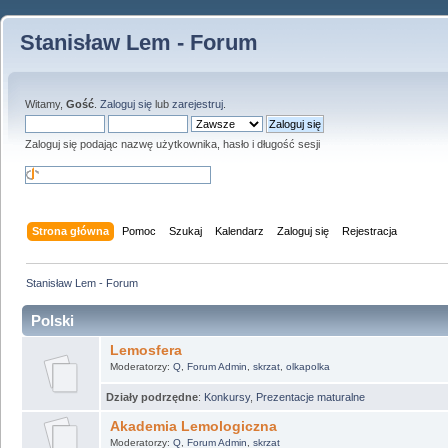
Stanisław Lem - Forum
Witamy,
Gość
.
Zaloguj się
lub
zarejestruj
.
Zaloguj się podając nazwę użytkownika, hasło i długość sesji
Strona główna
Pomoc
Szukaj
Kalendarz
Zaloguj się
Rejestracja
Stanisław Lem - Forum
Polski
Lemosfera
Moderatorzy:
Q
,
Forum Admin
,
skrzat
,
olkapolka
Działy podrzędne
:
Konkursy
,
Prezentacje maturalne
Akademia Lemologiczna
Moderatorzy:
Q
,
Forum Admin
,
skrzat