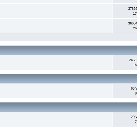
37692
17
36604
26
2458
18
65 
8
20 
7