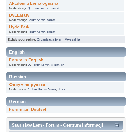
Akademia Lemologiczna
Moderatorzy:
Q
,
Forum Admin
,
skrzat
DyLEMaty
Moderatorzy:
Forum Admin
,
skrzat
Hyde Park
Moderatorzy:
Forum Admin
,
skrzat
Działy podrzędne
:
Organizacja forum
,
Wyszalnia
English
Forum in English
Moderatorzy:
Q
,
Forum Admin
,
skrzat
,
liv
Russian
Форум по-русски
Moderatorzy:
Prohor
,
Forum Admin
,
skrzat
German
Forum auf Deutsch
Stanisław Lem - Forum - Centrum informacji