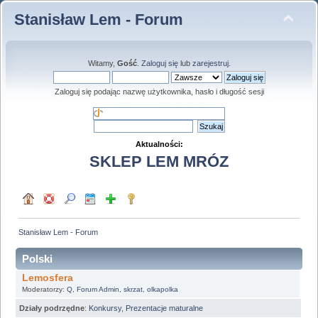
Stanisław Lem - Forum
Witamy,
Gość
.
Zaloguj się
lub
zarejestruj
.
Zaloguj się podając nazwę użytkownika, hasło i długość sesji
Aktualności:
SKLEP LEM MRÓZ
Stanisław Lem - Forum
Polski
Lemosfera
Moderatorzy:
Q
,
Forum Admin
,
skrzat
,
olkapolka
Działy podrzędne
:
Konkursy
,
Prezentacje maturalne