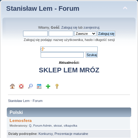
Stanisław Lem - Forum
Witamy,
Gość
.
Zaloguj się
lub
zarejestruj
.
Zaloguj się podając nazwę użytkownika, hasło i długość sesji
Aktualności:
SKLEP LEM MRÓZ
Stanisław Lem - Forum
Polski
Lemosfera
Moderatorzy:
Q
,
Forum Admin
,
skrzat
,
olkapolka
Działy podrzędne
:
Konkursy
,
Prezentacje maturalne