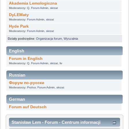
Akademia Lemologiczna
Moderatorzy:
Q
,
Forum Admin
,
skrzat
DyLEMaty
Moderatorzy:
Forum Admin
,
skrzat
Hyde Park
Moderatorzy:
Forum Admin
,
skrzat
Działy podrzędne
:
Organizacja forum
,
Wyszalnia
English
Forum in English
Moderatorzy:
Q
,
Forum Admin
,
skrzat
,
liv
Russian
Форум по-русски
Moderatorzy:
Prohor
,
Forum Admin
,
skrzat
German
Forum auf Deutsch
Stanisław Lem - Forum - Centrum informacji