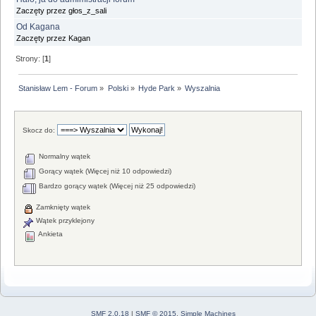
Zaczęty przez głos_z_sali
Od Kagana
Zaczęty przez Kagan
Strony: [
1
]
Stanisław Lem - Forum
»
Polski
»
Hyde Park
»
Wyszalnia
Skocz do:
Normalny wątek
Gorący wątek (Więcej niż 10 odpowiedzi)
Bardzo gorący wątek (Więcej niż 25 odpowiedzi)
Zamknięty wątek
Wątek przyklejony
Ankieta
SMF 2.0.18
|
SMF © 2015
,
Simple Machines