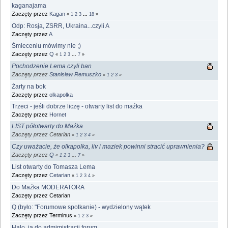
kaganajama
Zaczęty przez
Kagan
«
1
2
3
...
18
»
Odp: Rosja, ZSRR, Ukraina...czyli A
Zaczęty przez
A
Śmieceniu mówimy nie ;)
Zaczęty przez
Q
«
1
2
3
...
7
»
Pochodzenie Lema czyli ban
Zaczęty przez
Stanisław Remuszko
«
1
2
3
»
Żarty na bok
Zaczęty przez
olkapolka
Trzeci - jeśli dobrze liczę - otwarty list do maźka
Zaczęty przez
Hornet
LIST półotwarty do Maźka
Zaczęty przez Cetarian
«
1
2
3
4
»
Czy uważacie, że olkapolka, liv i maziek powinni stracić uprawnienia?
Zaczęty przez
Q
«
1
2
3
...
7
»
List otwarty do Tomasza Lema
Zaczęty przez
Cetarian
«
1
2
3
4
»
Do Maźka MODERATORA
Zaczęty przez Cetarian
Q (było: "Forumowe spotkanie) - wydzielony wątek
Zaczęty przez Terminus
«
1
2
3
»
Halo, ja do admimistracji forum