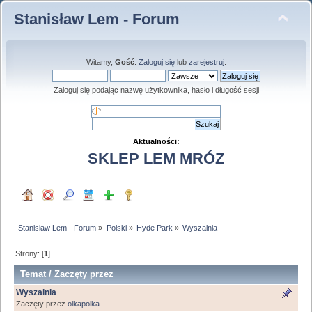
Stanisław Lem - Forum
Witamy,
Gość
.
Zaloguj się
lub
zarejestruj
.
Zaloguj się podając nazwę użytkownika, hasło i długość sesji
Aktualności:
SKLEP LEM MRÓZ
Stanisław Lem - Forum
»
Polski
»
Hyde Park
»
Wyszalnia
Strony: [
1
]
Temat
/
Zaczęty przez
Wyszalnia
Zaczęty przez
olkapolka