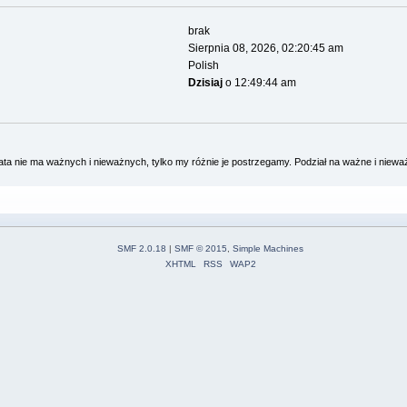
brak
Sierpnia 08, 2026, 02:20:45 am
Polish
Dzisiaj
o 12:49:44 am
a nie ma ważnych i nieważnych, tylko my różnie je postrzegamy. Podział na ważne i niew
SMF 2.0.18
|
SMF © 2015
,
Simple Machines
XHTML
RSS
WAP2