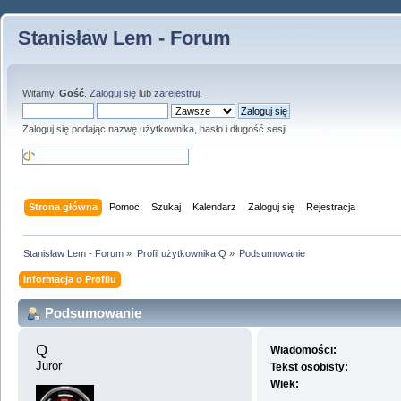
Stanisław Lem - Forum
Witamy,
Gość
.
Zaloguj się
lub
zarejestruj
.
Zaloguj się podając nazwę użytkownika, hasło i długość sesji
Strona główna
Pomoc
Szukaj
Kalendarz
Zaloguj się
Rejestracja
Stanisław Lem - Forum
»
Profil użytkownika Q
»
Podsumowanie
Informacja o Profilu
Podsumowanie
Q 
Wiadomości:
Juror
Tekst osobisty:
Wiek: