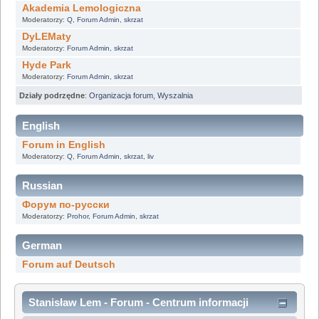
Akademia Lemologiczna
Moderatorzy:
Q
,
Forum Admin
,
skrzat
DyLEMaty
Moderatorzy:
Forum Admin
,
skrzat
Hyde Park
Moderatorzy:
Forum Admin
,
skrzat
Działy podrzędne
:
Organizacja forum
,
Wyszalnia
English
Forum in English
Moderatorzy:
Q
,
Forum Admin
,
skrzat
,
liv
Russian
Форум по-русски
Moderatorzy:
Prohor
,
Forum Admin
,
skrzat
German
Forum auf Deutsch
Stanisław Lem - Forum - Centrum informacji