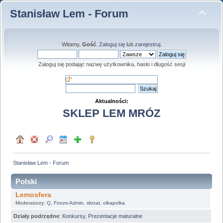
Stanisław Lem - Forum
Witamy,
Gość
.
Zaloguj się
lub
zarejestruj
.
Zaloguj się podając nazwę użytkownika, hasło i długość sesji
Aktualności:
SKLEP LEM MRÓZ
Stanisław Lem - Forum
Polski
Lemosfera
Moderatorzy:
Q
,
Forum Admin
,
skrzat
,
olkapolka
Działy podrzędne
:
Konkursy
,
Prezentacje maturalne