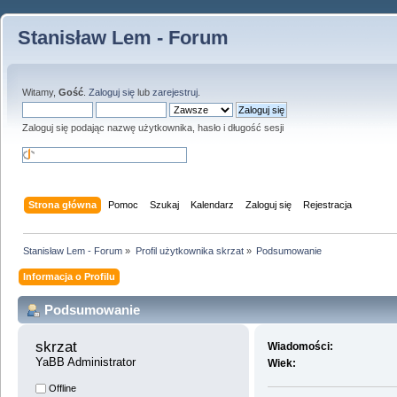
Stanisław Lem - Forum
Witamy,
Gość
.
Zaloguj się
lub
zarejestruj
.
Zaloguj się podając nazwę użytkownika, hasło i długość sesji
Strona główna
Pomoc
Szukaj
Kalendarz
Zaloguj się
Rejestracja
Stanisław Lem - Forum
»
Profil użytkownika skrzat
»
Podsumowanie
Informacja o Profilu
Podsumowanie
skrzat 
Wiadomości:
YaBB Administrator
Wiek:
Offline