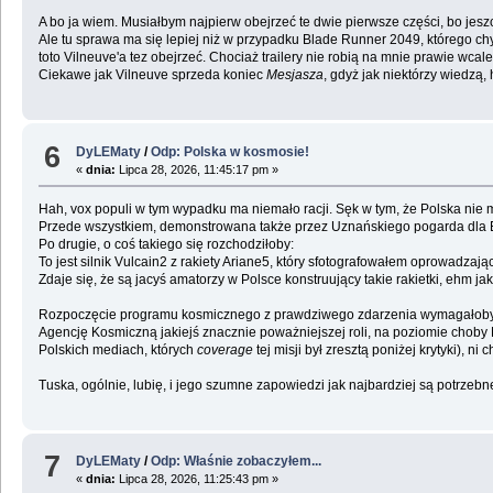
A bo ja wiem. Musiałbym najpierw obejrzeć te dwie pierwsze części, bo jesz
Ale tu sprawa ma się lepiej niż w przypadku Blade Runner 2049, którego chy
toto Vilneuve'a tez obejrzeć. Chociaż trailery nie robią na mnie prawie wcale
Ciekawe jak Vilneuve sprzeda koniec
Mesjasza
, gdyż jak niektórzy wiedzą
6
DyLEMaty
/
Odp: Polska w kosmosie!
«
dnia:
Lipca 28, 2026, 11:45:17 pm »
Hah, vox populi w tym wypadku ma niemało racji. Sęk w tym, że Polska nie m
Przede wszystkiem, demonstrowana także przez Uznańskiego pogarda dla 
Po drugie, o coś takiego się rozchodziłoby:
To jest silnik Vulcain2 z rakiety Ariane5, który sfotografowałem oprowadzaj
Zdaje się, że są jacyś amatorzy w Polsce konstruujący takie rakietki, ehm ja
Rozpoczęcie programu kosmicznego z prawdziwego zdarzenia wymagałoby al
Agencję Kosmiczną jakiejś znacznie poważniejszej roli, na poziomie choby 
Polskich mediach, których
coverage
tej misji był zresztą poniżej krytyki), ni c
Tuska, ogólnie, lubię, i jego szumne zapowiedzi jak najbardziej są potrzeb
7
DyLEMaty
/
Odp: Właśnie zobaczyłem...
«
dnia:
Lipca 28, 2026, 11:25:43 pm »