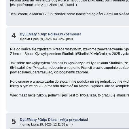
(40mld dolarów wystarczyłoby Polsce na budowe kilku elektrowni atomowych, 
jeśli porównać cele z kosztami i skutkami. )
Jeśli chodzi o Marsa i 2035: zobacz sobie tabelę odległości Ziemii od
słońc
4
DyLEMaty
/
Odp: Polska w kosmosie!
«
dnia:
Lipca 29, 2026, 03:25:52 pm »
Nie do końca się zgadzam. Przede wszystkim, rzekome zaawansowanie Spac
Z tercetu SpaceX(z wyłączeniem Starlinka)/Starlink/X-AI(Grok), w 2025 zys
Jak sobie raz wyłączyłem Adblock to wyskoczyło mi tyle reklam Starlinka, że
6tyś satelitów. (Mieszkam obecnie w regionie Francji prawie zupełnie pozba
powiedziałeś, parafrazując, kto bogatemu zabroni.
Porównanie o wypożyczalni do stoczni nie podoba mi się jednak, bo nie widzę
teksty o tym że do 2035 ma toto dolecieć na Marsa - wybacz, ale są komple
Więc masz rację tylko w jednym i jeśli jest to Twoja teza, to gratuluję, masz
5
DyLEMaty
/
Odp: Diuna i wizja przyszłości
«
dnia:
Lipca 29, 2026, 12:11:58 am »