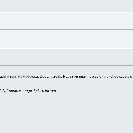
iadał nam wykładowca. Dodam, że dr. Rabsztyn miał nieprzyjemny (choć częsty u ma
jakąś sumę szeregu. I piszę im tam: