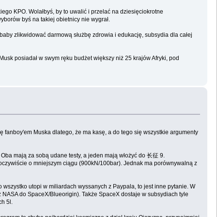
iego KPO. Wolałbyś, by to uwalić i przelać na dziesięciokrotne
yborów byś na takiej obietnicy nie wygrał.
baby zlikwidować darmową służbę zdrowia i edukację, subsydia dla całej
 Musk posiadał w swym ręku budżet większy niż 25 krajów Afryki, pod
ędę fanboy'em Muska dlatego, że ma kasę, a do tego się wszystkie argumenty
y. Oba mają za sobą udane testy, a jeden mają włożyć do 长征 9.
tu oczywiście o mniejszym ciągu (900kN/100bar). Jednak ma porównywalną z
 wszystko utopi w miliardach wyssanych z Paypala, to jest inne pytanie. W
j. z NASA do SpaceX/Blueorigin). Także SpaceX dostaje w subsydiach tyle
h 5l.