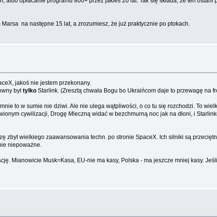
albo opłacanie programu 800+ przez jakieś 20 lat. Tak się składa, że ten ostani 
a
Marsa na następne 15 lat, a zrozumiesz, że już praktycznie po ptokach.
eX, jakoś nie jestem przekonany.
kowny był
tylko
Starlink. (Zresztą chwała Bogu bo Ukraińcom daje to przewagę na fr
 mnie to w sumie nie dziwi. Ale nie ulega wątpliwości, o co tu się rozchodzi. To wi
wionym cywilizacji, Drogę Mleczną widać w bezchmurną noc jak na dłoni, i Starlinkó
 zbyt wielkiego zaawansowania techn. po stronie SpaceX. Ich silniki są przeciętne.
tnie niepoważne.
 rację. Mianowicie Musk=Kasa, EU-nie ma kasy, Polska - ma jeszcze mniej kasy. Jeśli 