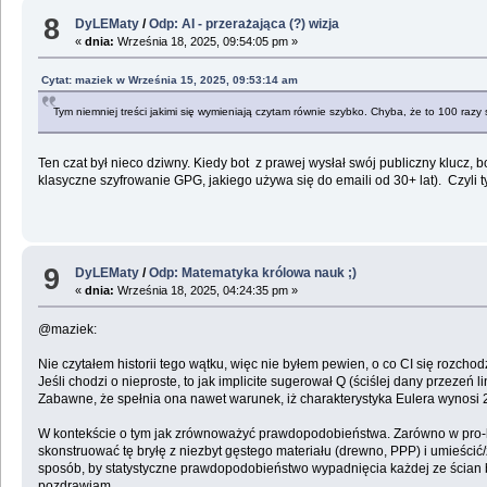
8
DyLEMaty
/
Odp: AI - przerażająca (?) wizja
«
dnia:
Września 18, 2025, 09:54:05 pm »
Cytat: maziek w Września 15, 2025, 09:53:14 am
Tym niemniej treści jakimi się wymieniają czytam równie szybko. Chyba, że to 100 raz
Ten czat był nieco dziwny. Kiedy bot z prawej wysłał swój publiczny klucz, b
klasyczne szyfrowanie GPG, jakiego używa się do emaili od 30+ lat). Czyli 
9
DyLEMaty
/
Odp: Matematyka królowa nauk ;)
«
dnia:
Września 18, 2025, 04:24:35 pm »
@maziek:
Nie czytałem historii tego wątku, więc nie byłem pewien, o co CI się rozchod
Jeśli chodzi o nieproste, to jak implicite sugerował Q (ściślej dany przezeń
Zabawne, że spełnia ona nawet warunek, iż charakterystyka Eulera wynosi 2
W kontekście o tym jak zrównoważyć prawdopodobieństwa. Zarówno w pro-haza
skonstruować tę bryłę z niezbyt gęstego materiału (drewno, PPP) i umieścić
sposób, by statystyczne prawdopodobieństwo wypadnięcia każdej ze ścian był
pozdrawiam