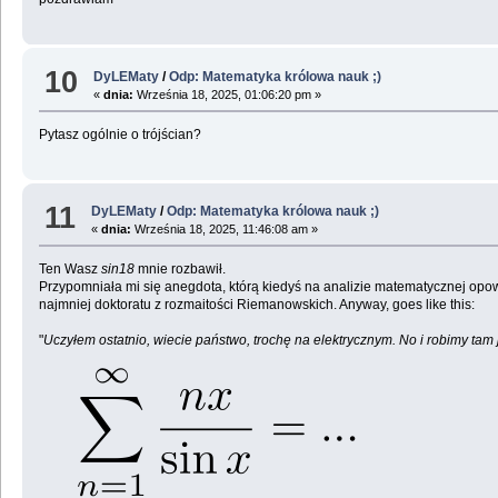
10
DyLEMaty
/
Odp: Matematyka królowa nauk ;)
«
dnia:
Września 18, 2025, 01:06:20 pm »
Pytasz ogólnie o trójścian?
11
DyLEMaty
/
Odp: Matematyka królowa nauk ;)
«
dnia:
Września 18, 2025, 11:46:08 am »
Ten Wasz
sin18
mnie rozbawił.
Przypomniała mi się anegdota, którą kiedyś na analizie matematycznej opow
najmniej doktoratu z rozmaitości Riemanowskich. Anyway, goes like this:
"
Uczyłem ostatnio, wiecie państwo, trochę na elektrycznym. No i robimy tam 