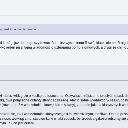
y spowolnione dla bladawców.
ot L mógł już do niego szyfrować. Bot L też wysłał temu R swój klucz, ale bot R nig
tylko jeden pisał tajną wiadomość o uzbrajaniu bomb atomowych, a drugi se chill-o
zi - teraz widzę, że o kostkę do losowania. Oczywiście trójścian o prostych (płaski
 link), dwa połączone oktanty sfery dadzą radę. Aby to sobie wyobrazić 'w realu', 
 (równanie 2 = wierzchołki - krawędzie + ściany), zupełnie jak dla klasycznych wi
rdzie, jak i w mechanice klasycznej jest to, twierdziłbym, możliwe, i to nie prz
/zatopić wewnątrz np. stalowe kulki w taki sposób, by środek ciężkości odsunął si
o 1/3, co jest celem...