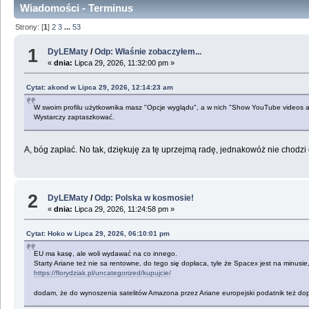
Wiadomości - Terminus
Strony: [
1
]
2
3
...
53
1
DyLEMaty
/
Odp: Właśnie zobaczyłem...
«
dnia:
Lipca 29, 2026, 11:32:00 pm »
Cytat: akond w Lipca 29, 2026, 12:14:23 am
W swoim profilu użytkownika masz "Opcje wyglądu", a w nich "Show YouTube videos as
Wystarczy zaptaszkować.
A, bóg zapłać. No tak, dziękuję za tę uprzejmą radę, jednakowóż nie chodzi o
2
DyLEMaty
/
Odp: Polska w kosmosie!
«
dnia:
Lipca 29, 2026, 11:24:58 pm »
Cytat: Hoko w Lipca 29, 2026, 06:10:01 pm
EU ma kasę, ale woli wydawać na co innego.
Starty Ariane też nie sa rentowne, do tego się dopłaca, tyle że Spacex jest na minusie
https://florydziak.pl/uncategorized/kupujcie/
dodam, że do wynoszenia satelitów Amazona przez Ariane europejski podatnik też d