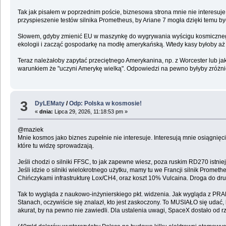
Tak jak pisałem w poprzednim poście, biznesowa strona mnie nie interesuje. 
przyspieszenie testów silnika Prometheus, by Ariane 7 mogła dzięki temu być
Słowem, gdyby zmienić EU w maszynkę do wygrywania wyścigu kosmicznego z 
ekologii i zacząć gospodarkę na modłę amerykańską. Wtedy kasy byłoby aż
Teraz należałoby zapytać przeciętnego Amerykanina, np. z Worcester lub 
warunkiem że "uczyni Amerykę wielką". Odpowiedzi na pewno byłyby zróżn
3
DyLEMaty
/
Odp: Polska w kosmosie!
«
dnia:
Lipca 29, 2026, 11:18:53 pm »
@maziek
Mnie kosmos jako biznes zupełnie nie interesuje. Interesują mnie osiągnię
które tu widzę sprowadzają.
Jeśli chodzi o silniki FFSC, to jak zapewne wiesz, poza ruskim RD270 istn
Jeśli idzie o silniki wielokrotnego użytku, mamy tu we Francji silnik Pr
Chińczykami infrastrukturę Lox/CH4, oraz koszt 10% Vulcaina. Droga do dru
Tak to wygląda z naukowo-inżynierskiego pkt. widzenia. Jak wygląda z PRAKT
Stanach, oczywiście się znalazł, kto jest zaskoczony. To MUSIAŁO się udać,
akurat, by na pewno nie zawiedli. Dla ustalenia uwagi, SpaceX dostało od rz