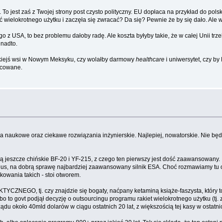
To jest zaś z Twojej strony post czysto polityczny. EU dopłaca na przykład do polsk
 wielokrotnego użytku i zaczęła się zwracać? Da się? Pewnie że by się dało. Ale w
USA, to bez problemu dałoby radę. Ale koszta byłyby takie, że w całej Unii trze
 nadto.
jakiejś wsi w Nowym Meksyku, czy wolałby darmowy
healthcare
i uniwersytet, czy by
icowane.
cia naukowe oraz ciekawe rozwiązania inżynierskie. Najlepiej, nowatorskie. Nie b
ieją jeszcze chińskie BF-20 i YF-215, z czego ten pierwszy jest dość zaawansowan
ometheus, na dobrą sprawę najbardziej zaawansowany silnik ESA. Choć rozmawiamy 
kowania takich - stoi otworem.
YCZNEGO, tj. czy znajdzie się bogaty, naćpany ketaminą książe-faszysta, który to
 bo to govt podjął decyzję o outsourcingu programu rakiet wielokrotnego użytku (t
ądu około 40mld dolarów w ciągu ostatnich 20 lat, z większością tej kasy w ostatnic