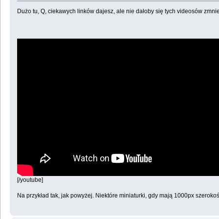
Dużo tu, Q, ciekawych linków dajesz, ale nie dałoby się tych videosów zmni
[/youtube]
Na przykład tak, jak powyżej. Niektóre miniaturki, gdy mają 1000px szerokośc