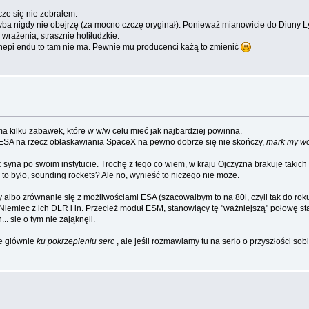
cze się nie zebrałem.
ba nigdy nie obejrzę (za mocno czczę oryginał). Ponieważ mianowicie do Diuny Lyn
 wrażenia, strasznie holiłudzkie.
, hepi endu to tam nie ma. Pewnie mu producenci każą to zmienić
a kilku zabawek, które w w/w celu mieć jak najbardziej powinna.
ESA na rzecz obłaskawiania SpaceX na pewno dobrze się nie skończy,
mark my w
ąc syna po swoim instytucie. Trochę z tego co wiem, w kraju Ojczyzna brakuje takich
k to było, sounding rockets? Ale no, wynieść to niczego nie może.
bo zrównanie się z możliwościami ESA (szacowałbym to na 80l, czyli tak do rok
Niemiec z ich DLR i in. Przecież moduł ESM, stanowiący tę "ważniejszą" połowę st
h... sie o tym nie zająknęli.
ne głównie
ku pokrzepieniu serc
, ale jeśli rozmawiamy tu na serio o przyszłości so