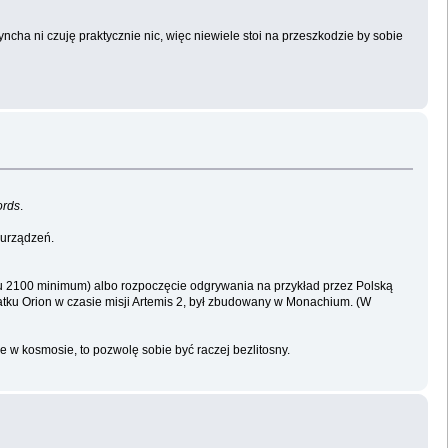
cha ni czuję praktycznie nic, więc niewiele stoi na przeszkodzie by sobie
ords
.
 urządzeń.
u 2100 minimum) albo rozpoczęcie odgrywania na przykład przez Polską
atku Orion w czasie misji Artemis 2, był zbudowany w Monachium. (W
bie w kosmosie, to pozwolę sobie być raczej bezlitosny.