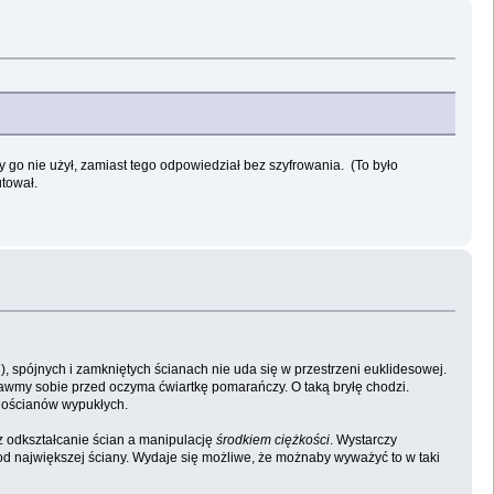
dy go nie użył, zamiast tego odpowiedział bez szyfrowania. (To było
utował.
ch), spójnych i zamkniętych ścianach nie uda się w przestrzeni euklidesowej.
postawmy sobie przed oczyma ćwiartkę pomarańczy. O taką bryłę chodzi.
elościanów wypukłych.
ez odkształcanie ścian a manipulację
środkiem ciężkości
. Wystarczy
ę od największej ściany. Wydaje się możliwe, że możnaby wyważyć to w taki