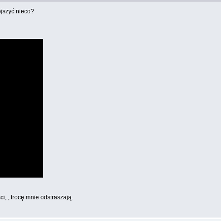
ejszyć nieco?
i, , trocę mnie odstraszają.