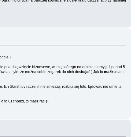
program to chyba najbardziej kosmiczne z dzieł kraju Ojczyzna, przynajmniej
oncie.)
elkie przedsięwzięcie biznesowe, w imię którego na orbicie mamy już ponad 5-
w lata tyle, że można sobie zegarek do nich dostrajać.) Jak to
maźku
sam
 Ich Starshipy raczej mnie śmieszą, rozbija się toto, lądować nie umie, a
o to Ci chodzi, to masz rację.