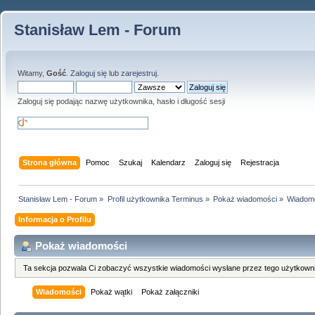
Stanisław Lem - Forum
Witamy,
Gość
.
Zaloguj się
lub
zarejestruj
.
Zaloguj się podając nazwę użytkownika, hasło i długość sesji
Strona główna
Pomoc
Szukaj
Kalendarz
Zaloguj się
Rejestracja
Stanisław Lem - Forum
»
Profil użytkownika Terminus
»
Pokaż wiadomości
»
Wiadom
Informacja o Profilu
Pokaż wiadomości
Ta sekcja pozwala Ci zobaczyć wszystkie wiadomości wysłane przez tego użytkowni
Wiadomości
Pokaż wątki
Pokaż załączniki