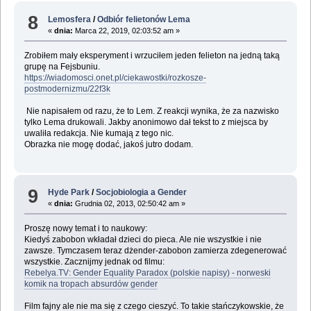
8
Lemosfera
/
Odbiór felietonów Lema
«
dnia:
Marca 22, 2019, 02:03:52 am »
Zrobiłem mały eksperyment i wrzuciłem jeden felieton na jedną taką
grupę na Fejsbuniu.
https://wiadomosci.onet.pl/ciekawostki/rozkosze-
postmodernizmu/22f3k
Nie napisałem od razu, że to Lem. Z reakcji wynika, że za nazwisko
tylko Lema drukowali. Jakby anonimowo dał tekst to z miejsca by
uwaliła redakcja. Nie kumają z tego nic.
Obrazka nie mogę dodać, jakoś jutro dodam.
9
Hyde Park
/
Socjobiologia a Gender
«
dnia:
Grudnia 02, 2013, 02:50:42 am »
Proszę nowy temat i to naukowy:
Kiedyś zabobon wkładał dzieci do pieca. Ale nie wszystkie i nie
zawsze. Tymczasem teraz dżender-zabobon zamierza zdegenerować
wszystkie. Zacznijmy jednak od filmu:
Rebelya.TV: Gender Equality Paradox (polskie napisy) - norweski
komik na tropach absurdów gender
Film fajny ale nie ma się z czego cieszyć. To takie stańczykowskie, że