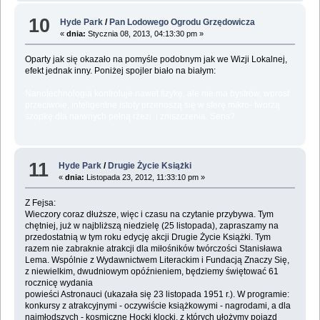
10
Hyde Park
/
Pan Lodowego Ogrodu Grzędowicza
«
dnia:
Stycznia 08, 2013, 04:13:30 pm »
Oparty jak się okazało na pomyśle podobnym jak we Wizji Lokalnej,
efekt jednak inny. Poniżej spojler biało na białym:
Nanotechnologia kontroluje nawet fizykę, ale nie ma bystrów, wprost
przeciwnie, inteligentne istoty przenoszą się w sferę mikro- tworzą
szopkę dla naiwnych pełną rzezi i zniszczenia. Sens?
11
Hyde Park
/
Drugie Życie Książki
«
dnia:
Listopada 23, 2012, 11:33:10 pm »
Z Fejsa:
Wieczory coraz dłuższe, więc i czasu na czytanie przybywa. Tym
chętniej, już w najbliższą niedzielę (25 listopada), zapraszamy na
przedostatnią w tym roku edycję akcji Drugie Życie Książki. Tym
razem nie zabraknie atrakcji dla miłośników twórczości Stanisława
Lema. Wspólnie z Wydawnictwem Literackim i Fundacją Znaczy Się,
z niewielkim, dwudniowym opóźnieniem, będziemy świętować 61
rocznicę wydania
powieści Astronauci (ukazała się 23 listopada 1951 r.). W programie:
konkursy z atrakcyjnymi - oczywiście książkowymi - nagrodami, a dla
najmłodszych - kosmiczne Hocki klocki, z których ułożymy pojazd