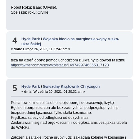
Robot Roku: Isaac (Orville).
Spejsszip roku: Orville.
4
Hyde Park
/
Wojenka ideolo na marginesie wojny rusko-
ukraińskiej
«
dnia:
Lutego 26, 2022, 11:37:47 am »
teza na dzień dobry: pomoc uchodźcom z Ukrainy to dowód rasizmu
https://twitter.com/wszewko/status/1497499746365317123
5
Hyde Park
/
Gwiezdny Krążownik Chryzogon
«
dnia:
Września 20, 2021, 01:20:32 am »
Postanowiłem strzelić sobie spejs operę i dopracowuję fizykę:
Będzie hiperprzestrzeń ale bez żadnych fal podprzęstepnych itp.
bezpośredniej łączności. Tylko statki kosmiczne.
Prędkość zależy od odległości od dużych mas.
Zastanawiam się nad prędkościami i odległościami. Jest jakaś tabela
do WARPa.
Założenia są takie: rożne grupy ludzi zakładają kolonie w kosmosie i