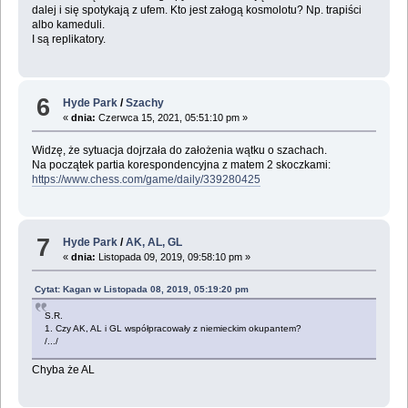
dalej i się spotykają z ufem. Kto jest załogą kosmolotu? Np. trapiści
albo kameduli.
I są replikatory.
6
Hyde Park
/
Szachy
«
dnia:
Czerwca 15, 2021, 05:51:10 pm »
Widzę, że sytuacja dojrzała do założenia wątku o szachach.
Na początek partia korespondencyjna z matem 2 skoczkami:
https://www.chess.com/game/daily/339280425
7
Hyde Park
/
AK, AL, GL
«
dnia:
Listopada 09, 2019, 09:58:10 pm »
Cytat: Kagan w Listopada 08, 2019, 05:19:20 pm
S.R.‎
‎1. Czy AK, AL i GL współpracowały z niemieckim okupantem?‎
/.../
Chyba że AL