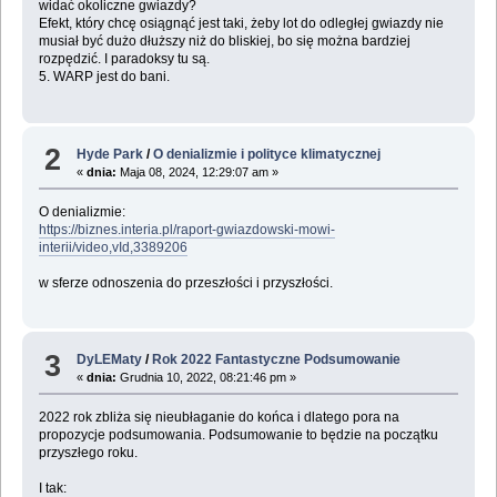
widać okoliczne gwiazdy?
Efekt, który chcę osiągnąć jest taki, żeby lot do odległej gwiazdy nie
musiał być dużo dłuższy niż do bliskiej, bo się można bardziej
rozpędzić. I paradoksy tu są.
5. WARP jest do bani.
2
Hyde Park
/
O denializmie i polityce klimatycznej
«
dnia:
Maja 08, 2024, 12:29:07 am »
O denializmie:
https://biznes.interia.pl/raport-gwiazdowski-mowi-
interii/video,vId,3389206
w sferze odnoszenia do przeszłości i przyszłości.
3
DyLEMaty
/
Rok 2022 Fantastyczne Podsumowanie
«
dnia:
Grudnia 10, 2022, 08:21:46 pm »
2022 rok zbliża się nieubłaganie do końca i dlatego pora na
propozycje podsumowania. Podsumowanie to będzie na początku
przyszłego roku.
I tak: