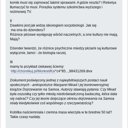
komik musi się zajmować takimi sprawami. A gdzie reszta? I Rebelya
tłumaczyć to musi. Porażka systemu szkolnictwa wyższego i
reżimowej TV.
II
Dawkins jest jak widzę ideologiem socjobiologii. Jak się
ma ona do dżenderu?
Różnice płciowe występuję wśród naczelnych, a one kultury nie mają.
Mają?
Dżender twierdzi, że różnice psychiczne miedzy płciami są kulturowe
wyłącznie, tamci - że biologia raczej.
III
mamy tu przykład ciekawej ściemy:
http://chomikuj.pl/Morkret/Ksi
*c4*85...,98431269.divx
Dokument poświęcony jednej z najwybitniejszych postaci nauk
społecznych - antropolożce Margaret Mead i jej kontrowersyjnej
książce Dojrzewanie na Samoa. Autorzy stawiają pytania: Czy Mead
była oszustką czy tylko młodą niedoświadczoną badaczką, która dała
się nabrać? Czy jej teorie dotyczące okresu dojrzewania na Samoa
miały kiedykolwiek coś wspólnego z rzeczywistością?
Kobitka naściemniała i ciemna masa wierzyła w te brednie 50 lat?
Takie czasy nastały.