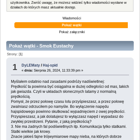
użytkownika. Zwróć uwagę, że możesz widzieć tylko wiadomości wysłane w
działach do których masz aktualnie dostęp.
Wiadomości
Pokaż wątki
Pokaż załączniki
Pokaż wątki - Smok Eustachy
Strony: [
1
]
1
DyLEMaty
/
Haj-spid
«
dnia:
Sierpnia 26, 2024, 11:33:39 pm »
Myślałem ostatnio nad zasadami podróży nadświetlnej:
Prędkość ta powinna być osiągalna w dużej odległości od mas, takich
jak gwiazda. Czyli w układach słonecznych latamy z normalną
prędkością.
Pomysł, że przez połowę czasu lotu przyśpieszasz, a przez połowę
zwalniasz odrzuciłem po namyśle. Bo wyłączenie napędu
hajspidowego powinno skutkować wypadnięciem z owej prędkości.
Przyspieszasz, a jak dolatujesz to wyłączasz napęd i wypadasz do
zwykłej przestrzeni. Pytanie, z jaką prędkością?
3. Nie ma żadnych fal podświetlnych itp. Komunikacja tylko statkami.
Statki wielkie jak krowy.
Znacie jakieś fajne trójwymiarowe mapy nieba, na których dobrze