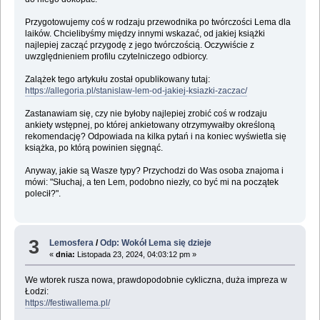
Przygotowujemy coś w rodzaju przewodnika po twórczości Lema dla
laików. Chcielibyśmy między innymi wskazać, od jakiej książki
najlepiej zacząć przygodę z jego twórczością. Oczywiście z
uwzględnieniem profilu czytelniczego odbiorcy.
Zalążek tego artykułu został opublikowany tutaj:
https://allegoria.pl/stanislaw-lem-od-jakiej-ksiazki-zaczac/
Zastanawiam się, czy nie byłoby najlepiej zrobić coś w rodzaju
ankiety wstępnej, po której ankietowany otrzymywałby określoną
rekomendację? Odpowiada na kilka pytań i na koniec wyświetla się
książka, po którą powinien sięgnąć.
Anyway, jakie są Wasze typy? Przychodzi do Was osoba znajoma i
mówi: "Słuchaj, a ten Lem, podobno niezły, co być mi na początek
polecił?".
3
Lemosfera
/
Odp: Wokół Lema się dzieje
«
dnia:
Listopada 23, 2024, 04:03:12 pm »
We wtorek rusza nowa, prawdopodobnie cykliczna, duża impreza w
Łodzi:
https://festiwallema.pl/