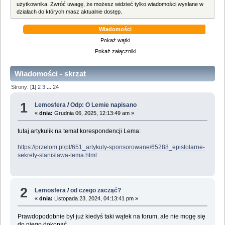
użytkownika. Zwróć uwagę, że możesz widzieć tylko wiadomości wysłane w
działach do których masz aktualnie dostęp.
Wiadomości
Pokaż wątki
Pokaż załączniki
Wiadomości - skrzat
Strony: [
1
]
2
3
...
24
1
Lemosfera
/
Odp: O Lemie napisano
«
dnia:
Grudnia 06, 2025, 12:13:49 am »
tutaj artykulik na temat korespondencji Lema:
https://przelom.pl/pl/651_artykuly-sponsorowane/65288_epistolarne-
sekrety-stanislawa-lema.html
2
Lemosfera
/
od czego zacząć?
«
dnia:
Listopada 23, 2024, 04:13:41 pm »
Prawdopodobnie był już kiedyś taki wątek na forum, ale nie mogę się
do niego dokopać.