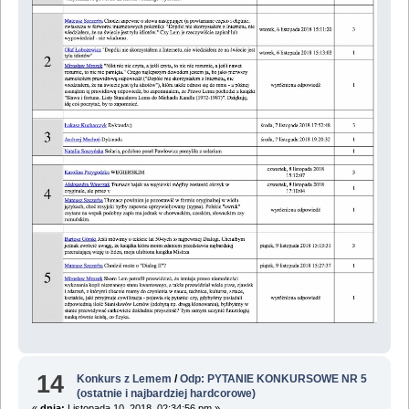
14
Konkurs z Lemem
/
Odp: PYTANIE KONKURSOWE NR 5
(ostatnie i najbardziej hardcorowe)
«
dnia:
Listopada 10, 2018, 02:34:56 pm »