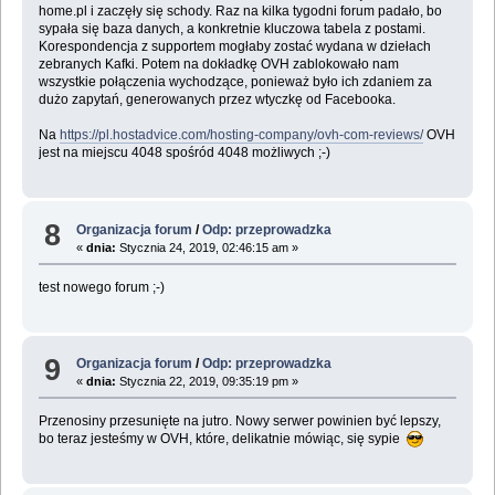
home.pl i zaczęły się schody. Raz na kilka tygodni forum padało, bo
sypała się baza danych, a konkretnie kluczowa tabela z postami.
Korespondencja z supportem mogłaby zostać wydana w dziełach
zebranych Kafki. Potem na dokładkę OVH zablokowało nam
wszystkie połączenia wychodzące, ponieważ było ich zdaniem za
dużo zapytań, generowanych przez wtyczkę od Facebooka.
Na
https://pl.hostadvice.com/hosting-company/ovh-com-reviews/
OVH
jest na miejscu 4048 spośród 4048 możliwych ;-)
8
Organizacja forum
/
Odp: przeprowadzka
«
dnia:
Stycznia 24, 2019, 02:46:15 am »
test nowego forum ;-)
9
Organizacja forum
/
Odp: przeprowadzka
«
dnia:
Stycznia 22, 2019, 09:35:19 pm »
Przenosiny przesunięte na jutro. Nowy serwer powinien być lepszy,
bo teraz jesteśmy w OVH, które, delikatnie mówiąc, się sypie