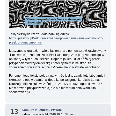
Taką niezwykłą rzecz udało nam się odkryć:
https://przekroj.pl/kultura/nieznane-opowiadanie-lema-w-zimowym-
przekroju-marcin-orlins
Maszynopis znalazłem wiele lat temu, ale ponieważ był zatytułowany
"Polowanie", uznałem, że to Pirx i własnoręcznie pogrzebałem go w
opisanej w tym duchu teczce. Dopiero jakieś 10 lat później przez
przypadek otworzyłem teczkę i przeczytałem kilka stron, ze
zdumieniem stwierdzając, że z Pirxem ma to niewiele wspólnego.
Fenomen tego tekstu polega na tym, że jest to zamknięte fabularnie i
skończone opowiadanie, w dodatku po wstępnej korekcie Lema.
Dlaczego nie zostało wcześniej, to znaczy od razu opublikowane?
Mam pewne przypuszczenia, ale nie mam sumienia Wam tutaj
spoilerować ;-)
13
Konkurs z Lemem
/
WYNIKI
«
dnia:
Listopada 14, 2018, 04:10:32 pm »