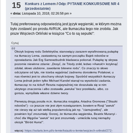
15
Konkurs z Lemem
/
Odp: PYTANIE KONKURSOWE NR 4
(przedostatnie)
«
dnia:
Listopada 10, 2018, 02:26:58 pm »
Tutaj preferowaną odpowiedzią jest język węgierski, w którym można
było zostawić po prostu AVRUK, ale tłumaczka tego nie zrobiła. Jak
pisze Wojciech Orliński w książce "Co to są sepulki":
Cytuj
Okrzyk bojowy rodu Selektrytów, stanowiący zarazem wyrafinowaną pułapkę
na tłumaczy Lema, zastawioną na samym początku Bajek robotów w
opowiadaniu Jak Erg Samowzbudnik bladawca pokonał. Pułapkę tę skrywa
pozornie niewinne zdanie: „Dosyć, że Triody znikł, ledwo »Awruk!« krzyknąć
zdołał, słowo ulubione, zawołanie bitewne rodu”. Co znaczy to słowo
odczytane od tyłu, nie trzeba wyjaśniać żadnemu dorosłemu Polakowi, u
nas również jest to ukochany okrzyk bojowy. Spośród wszystkich tłumaczy
Lema jednak jeden tylko Michael Kandel stanął na wysokości zadania,
tłumacząc to na tickuf! Reszta najwyraźniej nie doszukała się w nim
ukrytego znaczenia i albo zostawiła „awruka” bez przekładu, albo, co
gorsza, wymyślała własne dziwne twory.
Pierwszą drogą poszła m.in. tłumaczka rosyjska, Ariadna Gromowa ("Skazki
robotów") - co jeszcze nie jest złym rozwiązaniem, bowiem w Rosji "awruk"
nie cieszy się aż tak wielką popularnością jak np. "ciamujowtboj", ale
powinien być zrozumiały. Gorzej, że tłumaczka węgierska, Beatrix Muranyi -
choć dla Węgrów "awruk" też jest zrozumiały - umieściła tutaj niemądry
okrzyk "Bit-bit Hurra!".
więcej:
https://solaris.lem.pl/o-lemie/ksiazki-o-lemie/wojciech-orlinski/272-