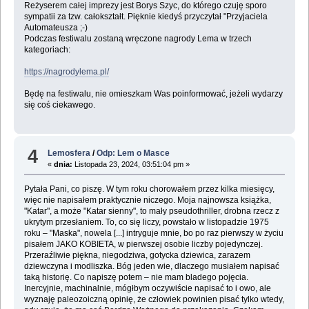
Reżyserem całej imprezy jest Borys Szyc, do którego czuję sporo
sympatii za tzw. całokształt. Pięknie kiedyś przyczytał "Przyjaciela
Automateusza ;-)
Podczas festiwalu zostaną wręczone nagrody Lema w trzech
kategoriach:
https://nagrodylema.pl/
Będę na festiwalu, nie omieszkam Was poinformować, jeżeli wydarzy
się coś ciekawego.
4
Lemosfera
/
Odp: Lem o Masce
«
dnia:
Listopada 23, 2024, 03:51:04 pm »
Pytała Pani, co piszę. W tym roku chorowałem przez kilka miesięcy,
więc nie napisałem praktycznie niczego. Moja najnowsza książka,
"Katar", a może "Katar sienny", to mały pseudothriller, drobna rzecz z
ukrytym przesłaniem. To, co się liczy, powstało w listopadzie 1975
roku – "Maska", nowela [...] intryguje mnie, bo po raz pierwszy w życiu
pisałem JAKO KOBIETA, w pierwszej osobie liczby pojedynczej.
Przeraźliwie piękna, niegodziwa, gotycka dziewica, zarazem
dziewczyna i modliszka. Bóg jeden wie, dlaczego musiałem napisać
taką historię. Co napiszę potem – nie mam bladego pojęcia.
Inercyjnie, machinalnie, mógłbym oczywiście napisać to i owo, ale
wyznaję paleozoiczną opinię, że człowiek powinien pisać tylko wtedy,