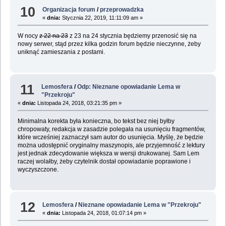
10
Organizacja forum
/
przeprowadzka
«
dnia:
Stycznia 22, 2019, 11:11:09 am »
W nocy
z 22 na 23
z 23 na 24 stycznia będziemy przenosić się na
nowy serwer, stąd przez kilka godzin forum będzie nieczynne, żeby
uniknąć zamieszania z postami.
11
Lemosfera
/
Odp: Nieznane opowiadanie Lema w
"Przekroju"
«
dnia:
Listopada 24, 2018, 03:21:35 pm »
Minimalna korekta była konieczna, bo tekst bez niej byłby
chropowaty, redakcja w zasadzie polegała na usunięciu fragmentów,
które wcześniej zaznaczył sam autor do usunięcia. Myślę, że będzie
można udostępnić oryginalny maszynopis, ale przyjemność z lektury
jest jednak zdecydowanie większa w wersji drukowanej. Sam Lem
raczej wolałby, żeby czytelnik dostał opowiadanie poprawione i
wyczyszczone.
12
Lemosfera
/
Nieznane opowiadanie Lema w "Przekroju"
«
dnia:
Listopada 24, 2018, 01:07:14 pm »