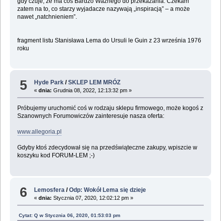
gdy czuje, że ma coś Bardzo Ważnego do przekazania. Czekam
zatem na to, co starzy wyjadacze nazywają „inspiracją” – a może
nawet „natchnieniem”.
fragment listu Stanisława Lema do Ursuli le Guin z 23 września 1976
roku
5
Hyde Park
/
SKLEP LEM MRÓZ
«
dnia:
Grudnia 08, 2022, 12:13:32 pm »
Próbujemy uruchomić coś w rodzaju sklepu firmowego, może kogoś z
Szanownych Forumowiczów zainteresuje nasza oferta:
www.allegoria.pl
Gdyby ktoś zdecydował się na przedświąteczne zakupy, wpiszcie w
koszyku kod FORUM-LEM ;-)
6
Lemosfera
/
Odp: Wokół Lema się dzieje
«
dnia:
Stycznia 07, 2020, 12:02:12 pm »
Cytat: Q w Stycznia 06, 2020, 01:53:03 pm