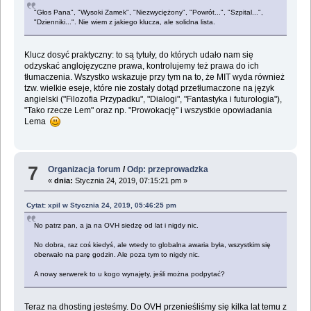
"Głos Pana", "Wysoki Zamek", "Niezwyciężony", "Powrót...", "Szpital...",
"Dzienniki...". Nie wiem z jakiego klucza, ale solidna lista.
Klucz dosyć praktyczny: to są tytuły, do których udało nam się
odzyskać anglojęzyczne prawa, kontrolujemy też prawa do ich
tłumaczenia. Wszystko wskazuje przy tym na to, że MIT wyda również
tzw. wielkie eseje, które nie zostały dotąd przetłumaczone na język
angielski ("Filozofia Przypadku", "Dialogi", "Fantastyka i futurologia"),
"Tako rzecze Lem" oraz np. "Prowokację" i wszystkie opowiadania
Lema
7
Organizacja forum
/
Odp: przeprowadzka
«
dnia:
Stycznia 24, 2019, 07:15:21 pm »
Cytat: xpil w Stycznia 24, 2019, 05:46:25 pm
No patrz pan, a ja na OVH siedzę od lat i nigdy nic.
No dobra, raz coś kiedyś, ale wtedy to globalna awaria była, wszystkim się
oberwało na parę godzin. Ale poza tym to nigdy nic.
A nowy serwerek to u kogo wynajęty, jeśli można podpytać?
Teraz na dhosting jesteśmy. Do OVH przenieśliśmy się kilka lat temu z