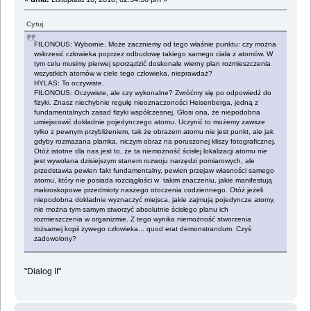
Cytuj
FILONOUS: Wybornie. Może zaczniemy od tego właśnie punktu: czy można
wskrzesić człowieka poprzez odbudowę takiego samego ciała z atomów. W
tym celu musimy pierwej sporządzić doskonale wierny plan rozmieszczenia
wszystkich atomów w ciele tego człowieka, nieprawdaż?
HYLAS: To oczywiste.
FILONOUS: Oczywiste, ale czy wykonalne? Zwróćmy się po odpowiedź do
fizyki. Znasz niechybnie regułę nieoznaczoności Heisenberga, jedną z
fundamentalnych zasad fizyki współczesnej. Głosi ona, że niepodobna
umiejscowić dokładnie pojedynczego atomu. Uczynić to możemy zawsze
tylko z pewnym przybliżeniem, tak że obrazem atomu nie jest punkt, ale jak
gdyby rozmazana plamka, niczym obraz na poruszonej kliszy fotograficznej.
Otóż istotne dla nas jest to, że ta niemożność ścisłej lokalizacji atomu nie
jest wywołana dzisiejszym stanem rozwoju narzędzi pomiarowych, ale
przedstawia pewien fakt fundamentalny, pewien przejaw własności samego
atomu, który nie posiada rozciągłości w takim znaczeniu, jakie manifestują
makroskopowe przedmioty naszego otoczenia codziennego. Otóż jeżeli
niepodobna dokładnie wyznaczyć miejsca, jakie zajmują pojedyncze atomy,
nie można tym samym stworzyć absolutnie ścisłego planu ich
rozmieszczenia w organizmie. Z tego wynika niemożność stworzenia
tożsamej kopii żywego człowieka... quod erat demonstrandum. Czyś
zadowolony?
"Dialog II"