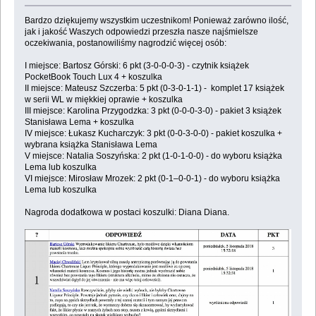
Bardzo dziękujemy wszystkim uczestnikom! Ponieważ zarówno ilość,
jak i jakość Waszych odpowiedzi przeszła nasze najśmielsze
oczekiwania, postanowiliśmy nagrodzić więcej osób:
I miejsce: Bartosz Górski: 6 pkt (3-0-0-0-3) - czytnik książek
PocketBook Touch Lux 4 + koszulka
II miejsce: Mateusz Szczerba: 5 pkt (0-3-0-1-1) - komplet 17 książek
w serii WL w miękkiej oprawie + koszulka
III miejsce: Karolina Przygodzka: 3 pkt (0-0-0-3-0) - pakiet 3 książek
Stanisława Lema + koszulka
IV miejsce: Łukasz Kucharczyk: 3 pkt (0-0-3-0-0) - pakiet koszulka +
wybrana książka Stanisława Lema
V miejsce: Natalia Soszyńska: 2 pkt (1-0-1-0-0) - do wyboru książka
Lema lub koszulka
VI miejsce: Mirosław Mrozek: 2 pkt (0-1–0-0-1) - do wyboru książka
Lema lub koszulka
Nagroda dodatkowa w postaci koszulki: Diana Diana.