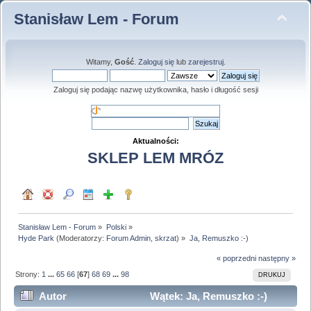
Stanisław Lem - Forum
Witamy,
Gość
.
Zaloguj się
lub
zarejestruj
.
Zaloguj się podając nazwę użytkownika, hasło i długość sesji
Aktualności:
SKLEP LEM MRÓZ
Stanisław Lem - Forum
»
Polski
»
Hyde Park
(Moderatorzy:
Forum Admin
,
skrzat
) »
Ja, Remuszko :-)
« poprzedni
następny »
Strony:
1
...
65
66
[
67
]
68
69
...
98
DRUKUJ
Autor
Wątek: Ja, Remuszko :-)