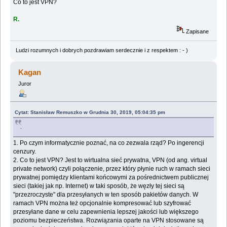
Co to jest VPN?
R.
Zapisane
Ludzi rozumnych i dobrych pozdrawiam serdecznie i z respektem : - )
Kagan
Juror
Cytat: Stanisław Remuszko w Grudnia 30, 2019, 05:04:35 pm
.
1. Po czym informatycznie poznać, na co zezwala rząd? Po ingerencji
cenzury.
2. Co to jest VPN? Jest to wirtualna sieć prywatna, VPN (od ang. virtual
private network) czyli połączenie, przez który płynie ruch w ramach sieci
prywatnej pomiędzy klientami końcowymi za pośrednictwem publicznej
sieci (takiej jak np. Internet) w taki sposób, że węzły tej sieci są
"przezroczyste" dla przesyłanych w ten sposób pakietów danych. W
ramach VPN można też opcjonalnie kompresować lub szyfrować
przesyłane dane w celu zapewnienia lepszej jakości lub większego
poziomu bezpieczeństwa. Rozwiązania oparte na VPN stosowane są