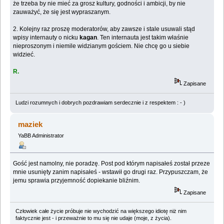
że trzeba by nie mieć za grosz kultury, godności i ambicji, by nie
zauważyć, że się jest wypraszanym.
2. Kolejny raz proszę moderatorów, aby zawsze i stale usuwali stąd
wpisy internauty o nicku
kagan
. Ten internauta jest takim właśnie
nieproszonym i niemile widzianym gościem. Nie chcę go u siebie
widzieć.
R.
Zapisane
Ludzi rozumnych i dobrych pozdrawiam serdecznie i z respektem : - )
maziek
YaBB Administrator
Gość jest namolny, nie poradzę. Post pod którym napisałeś został przeze
mnie usunięty zanim napisałeś - wstawił go drugi raz. Przypuszczam, że
jemu sprawia przyjemność dopiekanie bliźnim.
Zapisane
Człowiek całe życie próbuje nie wychodzić na większego idiotę niż nim
faktycznie jest - i przeważnie to mu się nie udaje (moje, z życia).