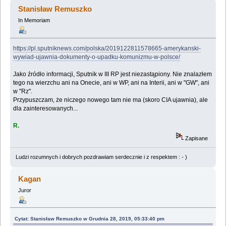
(Przeczytany 2524675 razy)
Stanisław Remuszko
In Memoriam
https://pl.sputniknews.com/polska/2019122811578665-amerykanski-
wywiad-ujawnia-dokumenty-o-upadku-komunizmu-w-polsce/
Jako źródło informacji, Sputnik w III RP jest niezastąpiony. Nie znalazłem
tego na wierzchu ani na Onecie, ani w WP, ani na Interii, ani w "GW", ani
w "Rz".
Przypuszczam, że niczego nowego tam nie ma (skoro CIA ujawnia), ale
dla zainteresowanych...
R.
Zapisane
Ludzi rozumnych i dobrych pozdrawiam serdecznie i z respektem : - )
Kagan
Juror
Cytat: Stanisław Remuszko w Grudnia 28, 2019, 05:33:40 pm