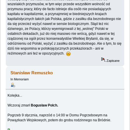
wszelakich przymusów, w tym więc przede ‎wszystkim wolność od
przymusu pracy, który de facto istnieje dla osób nie posiadających
‎kapitału w kapitalizmie, a przynajmniej w biedniejszych krajach
kapitalistycznych takich jak ‎Polska, gdzie z zasiłku dla bezrobotnego nie
da się przecież wyżyć nawet w sensie biologicznym. ‎Stąd też nic
dziwnego, ze Polacy, którzy wyemigrowali z tej „wolnej” Polski w
ostatnich ‎dekadach, już do niej masowo nie wrócą, gdyż nawet w tej
rządzonej na ogół przez ‎konserwatystów Wielkiej Brytanii, da się, w
odróżnieniu od Polski, wyżyć z zasiłku da ‎bezrobotnego. Ale o tym, to się
dziś nie wspomina w polskojęzycznych przekaziorach - ani w
‎reżimowych ani też w opozycyjnych.‎
Zapisane
Stanisław Remuszko
In Memoriam
Kolejka...
Wczoraj zmarł
Bogusław Polch.
Pogrzeb 9 stycznia, naprzód o 14:00 w Domu Pogrzebowym na
Powązkach Wojskowych, potem do grobu rodzinnego na Bródnie.
R.