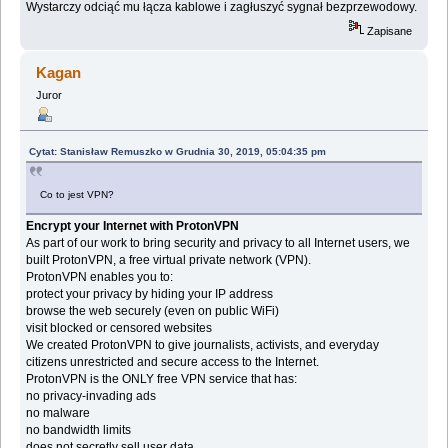
Wystarczy odciąć mu łącza kablowe i zagłuszyć sygnał bezprzewodowy.
Zapisane
Kagan
Juror
Cytat: Stanisław Remuszko w Grudnia 30, 2019, 05:04:35 pm
Co to jest VPN?
Encrypt your Internet with ProtonVPN
As part of our work to bring security and privacy to all Internet users, we
built ProtonVPN, a free virtual private network (VPN).
ProtonVPN enables you to:
protect your privacy by hiding your IP address
browse the web securely (even on public WiFi)
visit blocked or censored websites
We created ProtonVPN to give journalists, activists, and everyday
citizens unrestricted and secure access to the Internet.
ProtonVPN is the ONLY free VPN service that has:
no privacy-invading ads
no malware
no bandwidth limits
does not secretly sell user data.