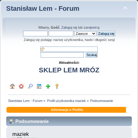
Stanisław Lem - Forum
Witamy,
Gość
.
Zaloguj się
lub
zarejestruj
.
Zaloguj się podając nazwę użytkownika, hasło i długość sesji
Aktualności:
SKLEP LEM MRÓZ
Stanisław Lem - Forum
»
Profil użytkownika maziek
»
Podsumowanie
Informacja o Profilu
Podsumowanie
maziek 