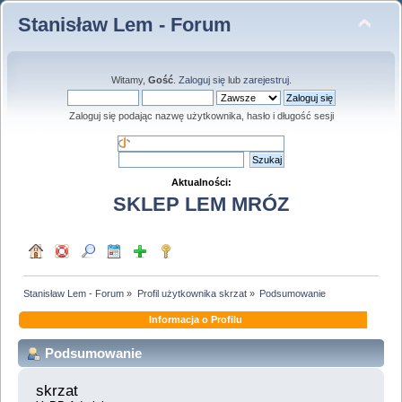
Stanisław Lem - Forum
Witamy,
Gość
.
Zaloguj się
lub
zarejestruj
.
Zaloguj się podając nazwę użytkownika, hasło i długość sesji
Aktualności:
SKLEP LEM MRÓZ
Stanisław Lem - Forum
»
Profil użytkownika skrzat
»
Podsumowanie
Informacja o Profilu
Podsumowanie
skrzat 