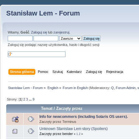
Stanisław Lem - Forum
Witamy,
Gość
.
Zaloguj się
lub
zarejestruj
.
Zaloguj się podając nazwę użytkownika, hasło i długość sesji
Strona główna
Pomoc
Szukaj
Kalendarz
Zaloguj się
Rejestracja
Stanisław Lem - Forum
»
English
»
Forum in English
(Moderatorzy:
Q
,
Forum Admin
,
Strony: [
1
]
2
3
...
9
Temat
/
Zaczęty przez
Info for newcommers (including Solaris OS users).
Zaczęty przez Terminus
Unknown Stanislaw Lem story (Spoilers)
Zaczęty przez bender
«
1
2
»