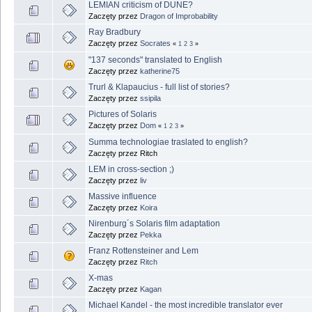
LEMIAN criticism of DUNE?
Zaczęty przez
Dragon of Improbability
Ray Bradbury
Zaczęty przez
Socrates
«
1
2
3
»
"137 seconds" translated to English
Zaczęty przez
katherine75
Trurl & Klapaucius - full list of stories?
Zaczęty przez
ssipila
Pictures of Solaris
Zaczęty przez
Dom
«
1
2
3
»
Summa technologiae traslated to english?
Zaczęty przez Ritch
LEM in cross-section ;)
Zaczęty przez
liv
Massive influence
Zaczęty przez
Koira
Nirenburg´s Solaris film adaptation
Zaczęty przez
Pekka
Franz Rottensteiner and Lem
Zaczęty przez
Ritch
X-mas
Zaczęty przez
Kagan
Michael Kandel - the most incredible translator ever