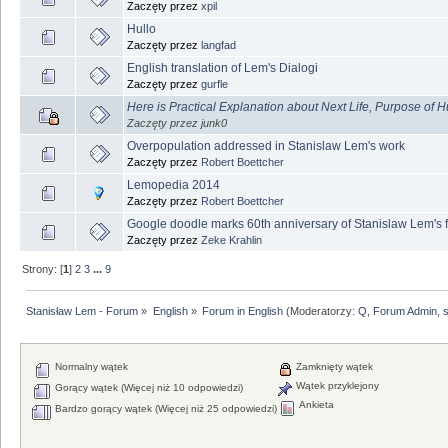
Zaczęty przez
xpil
Hullo
Zaczęty przez
langfad
English translation of Lem's Dialogi
Zaczęty przez
gurfle
Here is Practical Explanation about Next Life, Purpose of H
Zaczęty przez junk0
Overpopulation addressed in Stanislaw Lem's work
Zaczęty przez
Robert Boettcher
Lemopedia 2014
Zaczęty przez
Robert Boettcher
Google doodle marks 60th anniversary of Stanislaw Lem's f
Zaczęty przez
Zeke Krahlin
Strony: [
1
]
2
3
...
9
Stanisław Lem - Forum
»
English
»
Forum in English
(Moderatorzy:
Q
,
Forum Admin
,
Normalny wątek
Zamknięty wątek
Wątek przyklejony
Gorący wątek (Więcej niż 10 odpowiedzi)
Ankieta
Bardzo gorący wątek (Więcej niż 25 odpowiedzi)