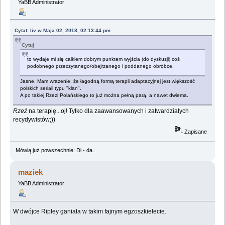
YaBB Administrator
Cytat: liv w Maja 02, 2018, 02:13:44 pm
Cytuj
to wydaje mi się całkiem dobrym punktem wyjścia (do dyskusji) coś
podobnego przeczytanego/obejrzanego i poddanego obróbce.
Jasne. Mam wrażenie, że łagodną formą terapii adaptacyjnej jest większość
polskich seriali typu "klan".
A po takiej Rzezi Polańskiego to już można pełną parą, a nawet dwiema.
Rzeź
na terapię...oj! Tylko dla zaawansowanych i zatwardziałych
recydywistów;))
Zapisane
Mówią już powszechnie: Di - da...
maziek
YaBB Administrator
W dwójce Ripley ganiała w takim fajnym egzoszkielecie.