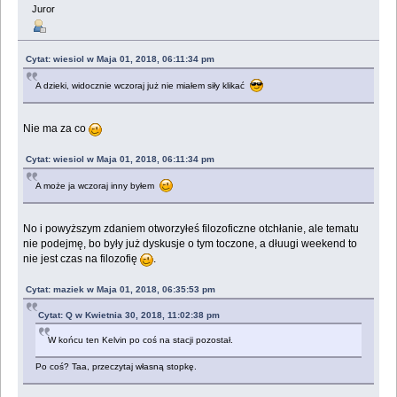
Juror
Cytat: wiesiol w Maja 01, 2018, 06:11:34 pm
A dzieki, widocznie wczoraj już nie miałem siły klikać
Nie ma za co
Cytat: wiesiol w Maja 01, 2018, 06:11:34 pm
A może ja wczoraj inny byłem
No i powyższym zdaniem otworzyłeś filozoficzne otchłanie, ale tematu
nie podejmę, bo były już dyskusje o tym toczone, a dłuugi weekend to
nie jest czas na filozofię
.
Cytat: maziek w Maja 01, 2018, 06:35:53 pm
Cytat: Q w Kwietnia 30, 2018, 11:02:38 pm
W końcu ten Kelvin po coś na stacji pozostał.
Po coś? Taa, przeczytaj własną stopkę.