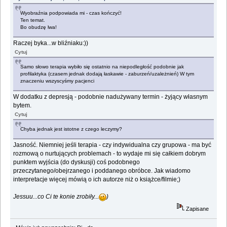
Wyobraźnia podpowiada mi - czas kończyć!
Ten temat.
Bo obudzę lwa!
Raczej byka...w bliźniaku:))
Cytuj
Samo słowo terapia wybiło się ostatnio na niepodległość podobnie jak
profilaktyka (czasem jednak dodają łaskawie - zaburzeń/uzależnień) W tym
znaczeniu wszyscyśmy pacjenci
W dodatku z depresją - podobnie nadużywany termin - żyjący własnym
bytem.
Cytuj
Chyba jednak jest istotne z czego leczymy?
Jasność. Niemniej jeśli terapia - czy indywidualna czy grupowa - ma być
rozmową o nurtujących problemach - to wydaje mi się całkiem dobrym
punktem wyjścia (do dyskusji) coś podobnego
przeczytanego/obejrzanego i poddanego obróbce. Jak wiadomo
interpretacje więcej mówią o ich autorze niż o książce/filmie;)
Jessuu...co Ci te konie zrobiły...
)
Zapisane