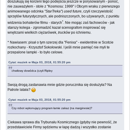
doszukują się korzeni tego podejścia jeszcze w porysowanym - ponoć,
nie zauważyłem - stole z "Kosmosu: 1999" i Obcym wraku z pierwszego
animowanego odcinka
"StarTreka"
)
used future
, czyli rzeczywistość
sprzętów futurystycznych, ale podniszczonych, bo używanych, z punktu
*
widzenia bohaterów filmu - starych
. Nie mogąc zaś fachowców - jak
starszy kolega - zgromadzić kazał scenografom inspirować się
wnętrzami wielkich ciężarówek,
trucków
po ichniemu.
* Nawiasem: pisał o tym szerzej dla "Fenixa" - ewidentnie w Scotcie
rozkochany - Krzysztof Sokołowski. I jeśli mnie pamięć nie myli te
przepalone lampki - to było celowe.
Cytat: maziek w Maja 03, 2018, 01:55:20 pm
chwilowy dowódca (czyli Ripley
Swoją drogą zastanawia mnie gdzie porucznika się dosłużyła? Na
Patrole latała?
Cytat: maziek w Maja 03, 2018, 01:55:20 pm
Czy robot wykonujący program łamie zakaz (na marginesie)?
Ciekawa sprawa dla Trybunału Kosmicznego (gdyby nie pewność, że
przedstawiciele Firmy sędziemu w łapę dadzą i wszystko zostanie