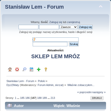
Stanisław Lem - Forum
Witamy,
Gość
.
Zaloguj się
lub
zarejestruj
.
Zaloguj się podając nazwę użytkownika, hasło i długość sesji
Aktualności:
SKLEP LEM MRÓZ
Stanisław Lem - Forum
»
Polski
»
DyLEMaty
(Moderatorzy:
Forum Admin
,
skrzat
) »
Właśnie zobaczyłem...
« poprzedni
następny »
Strony:
1
...
185
186
[
187
]
188
189
...
213
DRUKUJ
Autor
Wątek: Właśnie