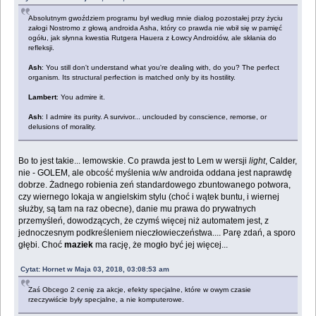
Absolutnym gwoździem programu był według mnie dialog pozostałej przy życiu
załogi Nostromo z głową androida Asha, który co prawda nie wbił się w pamięć
ogółu, jak słynna kwestia Rutgera Hauera z Łowcy Androidów, ale skłania do
refleksji.
Ash
: You still don't understand what you're dealing with, do you? The perfect
organism. Its structural perfection is matched only by its hostility.
Lambert
: You admire it.
Ash
: I admire its purity. A survivor... unclouded by conscience, remorse, or
delusions of morality.
Bo to jest takie... lemowskie. Co prawda jest to Lem w wersji
light
, Calder,
nie - GOLEM, ale obcość myślenia w/w androida oddana jest naprawdę
dobrze. Żadnego robienia zeń standardowego zbuntowanego potwora,
czy wiernego lokaja w angielskim stylu (choć i wątek buntu, i wiernej
służby, są tam na raz obecne), danie mu prawa do prywatnych
przemyśleń, dowodzących, że czymś więcej niż automatem jest, z
jednoczesnym podkreśleniem nieczłowieczeństwa.... Parę zdań, a sporo
głębi. Choć
maziek
ma rację, że mogło być jej więcej...
Cytat: Hornet w Maja 03, 2018, 03:08:53 am
Zaś Obcego 2 cenię za akcje, efekty specjalne, które w owym czasie
rzeczywiście były specjalne, a nie komputerowe.