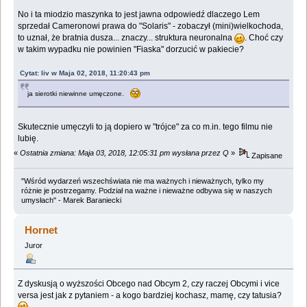
No i ta miodzio maszynka to jest jawna odpowiedź dlaczego Lem
sprzedał Cameronowi prawa do "Solaris" - zobaczył (mini)wielkochoda,
to uznał, że bratnia dusza... znaczy... struktura neuronalna
. Choć czy
w takim wypadku nie powinien "Fiaska" dorzucić w pakiecie?
Cytat: liv w Maja 02, 2018, 11:20:43 pm
ja sierotki niewinne umęczone.
Skutecznie umęczyli to ją dopiero w "trójce" za co m.in. tego filmu nie
lubię.
«
Ostatnia zmiana: Maja 03, 2018, 12:05:31 pm wysłana przez Q
»
Zapisane
"Wśród wydarzeń wszechświata nie ma ważnych i nieważnych, tylko my
różnie je postrzegamy. Podział na ważne i nieważne odbywa się w naszych
umysłach" - Marek Baraniecki
Hornet
Juror
Z dyskusją o wyższości Obcego nad Obcym 2, czy raczej Obcymi i vice
versa jest jak z pytaniem - a kogo bardziej kochasz, mamę, czy tatusia?