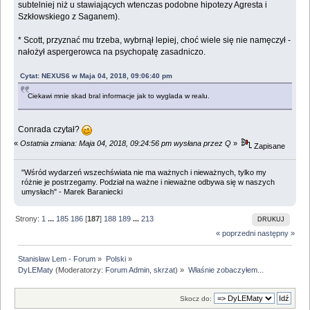
subtelniej niż u stawiających wtenczas podobne hipotezy Agresta i
Szkłowskiego z Saganem).
* Scott, przyznać mu trzeba, wybrnął lepiej, choć wiele się nie namęczył -
nałożył aspergerowca na psychopatę zasadniczo.
Cytat: NEXUS6 w Maja 04, 2018, 09:06:40 pm
Ciekawi mnie skad bral informacje jak to wyglada w realu.
Conrada czytał?
«
Ostatnia zmiana: Maja 04, 2018, 09:24:56 pm wysłana przez Q
»
Zapisane
"Wśród wydarzeń wszechświata nie ma ważnych i nieważnych, tylko my
różnie je postrzegamy. Podział na ważne i nieważne odbywa się w naszych
umysłach" - Marek Baraniecki
Strony:
1
...
185
186
[
187
]
188
189
...
213
DRUKUJ
« poprzedni
następny »
Stanisław Lem - Forum
»
Polski
»
DyLEMaty
(Moderatorzy:
Forum Admin
,
skrzat
) »
Właśnie zobaczyłem...
Skocz do: