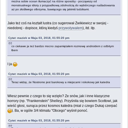
można sobie ocean tłumaczyć na różne sposoby - począwszy od
monstrualnego idioty z przypadkową zdolnością do wybiórczego naśladowania
aż po złośliwego olbrzyma, bawiącego się jakimiś ludzikami.
Jako też coś na kształt lustra (co sugerował Żwikiewicz w swojej -
niedobrej - dopisce, którą kiedyś
przywoływałem
), itd. itp.
Cytat: maziek w Maja 03, 2018, 01:55:20 pm
co ciekawe ja też bardzo mocno zapamiętałem rozmowę androidem z odbitym
łbem
I ja
.
Cytat: maziek w Maja 03, 2018, 01:55:20 pm
Teraz widzę, że Nostromo jest barokowy a miejscami i rokokowy jak katedra
Wiesz pewnie z czego to się wzięło? Ze snów, jak i inne klasyczne
horrory (np. "Frankenstein" Shelley). Przyśniła się bowiem Scottowi, jak
wieść głosi, sunąca przez kosmos katedra (miał z czego Dukaj czerpać
). Ba, w ogóle 3/4 klimatu "Obcego" wyśnił ponoć.
Cytat: maziek w Maja 03, 2018, 01:55:20 pm