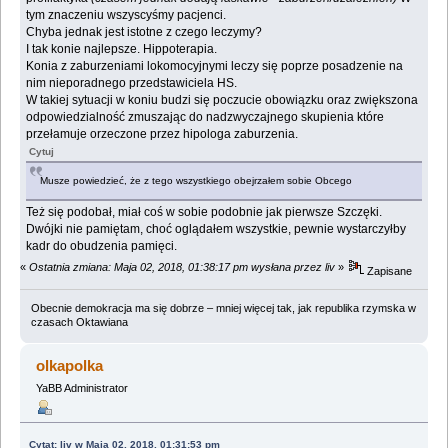
tym znaczeniu wszyscyśmy pacjenci.
Chyba jednak jest istotne z czego leczymy?
I tak konie najlepsze. Hippoterapia.
Konia z zaburzeniami lokomocyjnymi leczy się poprze posadzenie na
nim nieporadnego przedstawiciela HS.
W takiej sytuacji w koniu budzi się poczucie obowiązku oraz zwiększona
odpowiedzialność zmuszając do nadzwyczajnego skupienia które
przełamuje orzeczone przez hipologa zaburzenia.
Cytuj
Musze powiedzieć, że z tego wszystkiego obejrzałem sobie Obcego
Też się podobał, miał coś w sobie podobnie jak pierwsze Szczęki.
Dwójki nie pamiętam, choć oglądałem wszystkie, pewnie wystarczyłby
kadr do obudzenia pamięci.
«
Ostatnia zmiana: Maja 02, 2018, 01:38:17 pm wysłana przez liv
»
Zapisane
Obecnie demokracja ma się dobrze – mniej więcej tak, jak republika rzymska w
czasach Oktawiana
olkapolka
YaBB Administrator
Cytat: liv w Maja 02, 2018, 01:31:53 pm