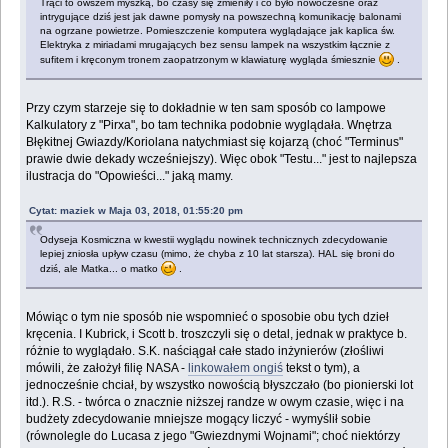
Trąci to owszem myszką, bo czasy się zmieniły i co było nowoczesne oraz
intrygujące dziś jest jak dawne pomysły na powszechną komunikację balonami
na ogrzane powietrze. Pomieszczenie komputera wyglądające jak kaplica św.
Elektryka z miriadami mrugających bez sensu lampek na wszystkim łącznie z
sufitem i kręconym tronem zaopatrzonym w klawiaturę wygląda śmiesznie
.
Przy czym starzeje się to dokładnie w ten sam sposób co lampowe
Kalkulatory z "Pirxa", bo tam technika podobnie wyglądała. Wnętrza
Błękitnej Gwiazdy/Koriolana natychmiast się kojarzą (choć "Terminus"
prawie dwie dekady wcześniejszy). Więc obok "Testu..." jest to najlepsza
ilustracja do "Opowieści..." jaką mamy.
Cytat: maziek w Maja 03, 2018, 01:55:20 pm
Odyseja Kosmiczna w kwestii wyglądu nowinek technicznych zdecydowanie
lepiej zniosła upływ czasu (mimo, że chyba z 10 lat starsza). HAL się broni do
dziś, ale Matka... o matko
.
Mówiąc o tym nie sposób nie wspomnieć o sposobie obu tych dzieł
kręcenia. I Kubrick, i Scott b. troszczyli się o detal, jednak w praktyce b.
różnie to wyglądało. S.K. naściągał całe stado inżynierów (złośliwi
mówili, że założył filię NASA -
linkowałem ongiś
tekst o tym), a
jednocześnie chciał, by wszystko nowością błyszczało (bo pionierski lot
itd.). R.S. - twórca o znacznie niższej randze w owym czasie, więc i na
budżety zdecydowanie mniejsze mogący liczyć - wymyślił sobie
(równolegle do Lucasa z jego "Gwiezdnymi Wojnami"; choć niektórzy