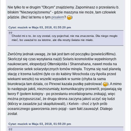
Nie tylko to w drugim "Obcym" znajdziemy. Zapominasz o przesłaniu b.
bliskim "Niezwyciężonemu" - gdzie maszyna nie może, tam człowiek
pójdzie. (Ileż lat temu o tym
pisałem
?
)
Cytat: maziek w Maja 03, 2018, 01:55:20 pm
Chodzi mi o to, że czy został, czy pojechał, nie ma znaczenia. Dla niego mogło
mieć, bo uważał to za istotne, ale dla reszty świata nie miało.
Zwróćmy jednak uwagę, że tak jest tam od początku (powieści/filmu).
Skończył się czas wysyłania na(d) Solaris kosmolotów wypełnionych
naukowcami, ekspedycji Ottenskjolda i Shannahana, nawet moda na
płodzenie setek solarystycznych tomów minęła. Trzyma się nad planetą
stację z trzema ludźmi (tyle co do kabiny Woschoda czy Apolla przed
wiekami weszło) na wszelki wypadek w sumie (chyba ta sama
biurokracja tam działa, co Pirxowi kazała pustkę patrolować
). A mimo
to następuje jakiś, niezrozumiały, komunikacyjny przewrót, pojawiają się
twory F (potem kolejny - po przesłaniu encefalogramu znikają), więc
można przypuszczać, że druga strona zaczyna jakoś uczyć się ludzi
(którzy w zasadzie już skapitulowali), i Kelvin - choć z tych prób
oceanicznego gaworzenia zero pojął - sam fakt zauważył. Dlatego
został.
Cytat: maziek w Maja 03, 2018, 01:55:20 pm