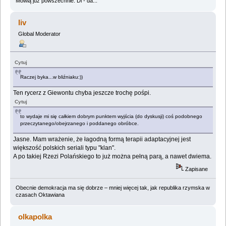
Mówią już powszechnie: Di - da...
liv
Global Moderator
Cytuj
Raczej byka...w bliźniaku:))
Ten rycerz z Giewontu chyba jeszcze trochę pośpi.
Cytuj
to wydaje mi się całkiem dobrym punktem wyjścia (do dyskusji) coś podobnego
przeczytanego/obejrzanego i poddanego obróbce.
Jasne. Mam wrażenie, że łagodną formą terapii adaptacyjnej jest
większość polskich seriali typu "klan".
A po takiej Rzezi Polańskiego to już można pełną parą, a nawet dwiema.
Zapisane
Obecnie demokracja ma się dobrze – mniej więcej tak, jak republika rzymska w
czasach Oktawiana
olkapolka