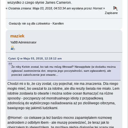
wszystko z czego słynie James Cameron.
«
Ostatnia zmiana: Maja 03, 2018, 04:53:34 am wysłana przez Hornet
»
Zapisane
Gwiazdy nie są dla człowieka
- Karellen
maziek
YaBB Administrator
Cytat: Q w Maja 03, 2018, 12:18:12 am
Że niby Kelvin został, bo tak mu mózg
filtrował
? Niewątpliwie (w dodatku można
zgłaszać zastrzeżenia dot. stopnia jego poczytalności, sam zgłaszałem), ale
przecież zakończenie jest otwarte...
Chodzi mi o to, że czy został, czy pojechał, nie ma znaczenia. Dla niego
mogło mieć, bo uważał to za istotne, ale dla reszty świata nie miało. Lem
istotnie zostawia to otwarte i można sobie ocean tłumaczyć na różne
sposoby - począwszy od monstrualnego idioty z przypadkową
zdolnością do wybiórczego naśladowania aż po złośliwego olbrzyma,
bawiącego się jakimiś ludzikami.
@Hornet - co ciekawe ja też bardzo mocno zapamiętałem rozmowę
androidem z odbitym łbem - ale muszę powiedzieć, że teraz jak to
obejrzałem to stwierdziłem, że możliwa głębia dialogów tej sceny nie