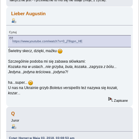
Lieber Augustin
Cytuj
https://www.youtube.com/watch?v=0_jT8qpn_HE
Świetny skecz, dzięki, maźku
Szczególnie podoba mi się zabawa słówkami:
Kozaka ma w ustach...nie grzyba, buta, kozaka...zagryza z bólu...
Jedyna...jedyna teściowa...jodyna?!
ha...super...
U nas na Ukrainie grzyb
Boletus versipellis
też nazywa się
kozak,
kozar.
..
Zapisane
Q
Juror
Cytat: Hornet w Maja 03, 2018, 03:08:53 am