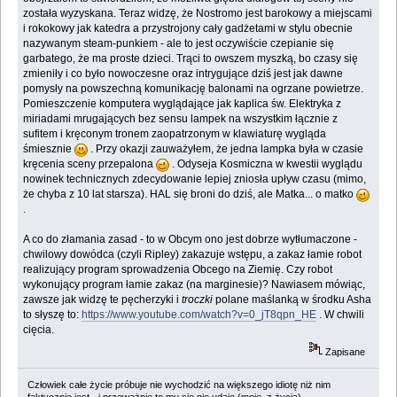
została wyzyskana. Teraz widzę, że Nostromo jest barokowy a miejscami
i rokokowy jak katedra a przystrojony cały gadżetami w stylu obecnie
nazywanym steam-punkiem - ale to jest oczywiście czepianie się
garbatego, że ma proste dzieci. Trąci to owszem myszką, bo czasy się
zmieniły i co było nowoczesne oraz intrygujące dziś jest jak dawne
pomysły na powszechną komunikację balonami na ogrzane powietrze.
Pomieszczenie komputera wyglądające jak kaplica św. Elektryka z
miriadami mrugających bez sensu lampek na wszystkim łącznie z
sufitem i kręconym tronem zaopatrzonym w klawiaturę wygląda
śmiesznie
. Przy okazji zauważyłem, że jedna lampka była w czasie
kręcenia sceny przepalona
. Odyseja Kosmiczna w kwestii wyglądu
nowinek technicznych zdecydowanie lepiej zniosła upływ czasu (mimo,
że chyba z 10 lat starsza). HAL się broni do dziś, ale Matka... o matko
.
A co do złamania zasad - to w Obcym ono jest dobrze wytłumaczone -
chwilowy dowódca (czyli Ripley) zakazuje wstępu, a zakaz łamie robot
realizujący program sprowadzenia Obcego na Ziemię. Czy robot
wykonujący program łamie zakaz (na marginesie)? Nawiasem mówiąc,
zawsze jak widzę te pęcherzyki i
troczki
polane maślanką w środku Asha
to słyszę to:
https://www.youtube.com/watch?v=0_jT8qpn_HE
. W chwili
cięcia.
Zapisane
Człowiek całe życie próbuje nie wychodzić na większego idiotę niż nim
faktycznie jest - i przeważnie to mu się nie udaje (moje, z życia).