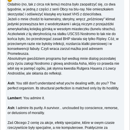
Ostatnio (no, tak z circa rok temu) można było zaopatrzyć się, co dwa
tygodnie, w jedną z części z serii Obcy na blu-ray. Nie omieszkałem
skorzystać i odświeżyć klasykę ery kaset VHS z dzieciństwa.
Jeżeli o mnie chodzi to kameralny, sterylny, wręcz „próżniowy” klimat
jedynki przewyższa ten z wodotryskami i akcją niczym z przejażdżki
amerykańską kolejką górską w wesołym miasteczku (tunelu strachu).
Aczkolwiek z tą sterylnością na statku USCSS Nostromo to tak nie do
końca było, bo przestrzegać zasad BHP starała się tylko Ripley. Cóż, w
przeciwnym razie nie byłoby infekcji, rozdarcia klatki piersiowej i w
konsekwencji fabuły. Czyli wraca zarzut maźka pod adresem
Prometeusza.
Absolutnym gwoździem programu był według mnie dialog pozostałej
przy życiu załogi Nostromo z głową androida Asha, który co prawda nie
wbił się w pamięć ogółu, jak słynna kwestia Rutgera Hauera z Łowcy
Androidów, ale skłania do refleksji.
Ash
: You still don't understand what you're dealing with, do you? The
perfect organism. Its structural perfection is matched only by its hostility.
Lambert
: You admire it.
Ash
: I admire its purity. A survivor... unclouded by conscience, remorse,
or delusions of morality.
Zaś Obcego 2 cenię za akcje, efekty specjalne, które w owym czasie
rzeczywiście były specjalne, a nie komputerowe. Praktycznie za