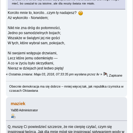
mieć, bo uważał to za istotne, ale dla reszty świata nie miało.
Korciło mnie to, korcilo...czym ty nadajesz?
Aż wykorciło - Norwidem;
Nikt nie zna dróg do potomności,
Jedno po samodzielnych bojach;
Wszakże w świątyni jej nie gości
W tych, które wybrał sam, pokojach,
Ni swojemi wstępuje drzwiami,
Lecz które jemu odemknięto —
A co w życiu było skrzydłami,
Nieraz w dziejach jest ledwo piętą!
«
Ostatnia zmiana: Maja 03, 2018, 07:33:35 pm wysłana przez liv
»
Zapisane
Obecnie demokracja ma się dobrze – mniej więcej tak, jak republika rzymska w
czasach Oktawiana
maziek
YaBB Administrator
Q, muszę Ci powiedzieć szczerze, że nie cierpię czytać, czym się
inspirował twórca. Jak dla mnie mógł się inspirować spływaniem wody w