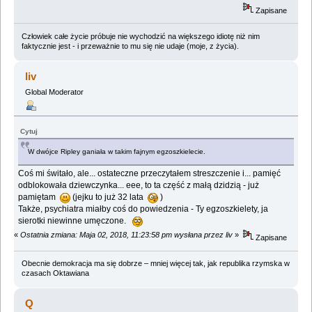
Zapisane
Człowiek całe życie próbuje nie wychodzić na większego idiotę niż nim
faktycznie jest - i przeważnie to mu się nie udaje (moje, z życia).
liv
Global Moderator
Cytuj
W dwójce Ripley ganiała w takim fajnym egzoszkielecie.
Coś mi świtało, ale... ostateczne przeczytałem streszczenie i... pamięć
odblokowała dziewczynka... eee, to ta część z małą dzidzią - już
pamiętam
(jejku to już 32 lata
)
Także, psychiatra miałby coś do powiedzenia - Ty egzoszkielety, ja
sierotki niewinne umęczone.
«
Ostatnia zmiana: Maja 02, 2018, 11:23:58 pm wysłana przez liv
»
Zapisane
Obecnie demokracja ma się dobrze – mniej więcej tak, jak republika rzymska w
czasach Oktawiana
Q