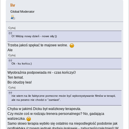
zobaczyłem... (Przeczytany 3906330 razy)
liv
Global Moderator
Cytuj
O! Widzę nowy dzień - nowe siły:))
Trzeba jakoś spękać te majowe wolne.
Ale
Cytuj
Ok - ku końcu;)
Wyobraźnia podpowiada mi - czas kończyć!
Ten temat.
Bo obudzę lwa!
Cytuj
nie wiem na ile faktyczne pomocne może być wykorzystywanie filmów w terapii,
ale na pewno nie chodzi o "zamiast".
Chyba w jakimś Dicku był walizkowy terapeuta.
Czy może coś w rodzaju trenera personalnego? No, gadająca
walizeczka.
Samo słowo terapia wybiło się ostatnio na niepodległość podobnie jak
profilaktyka
(czasem jednak dodają łaskawie - zaburzeń/uzależnień)
W