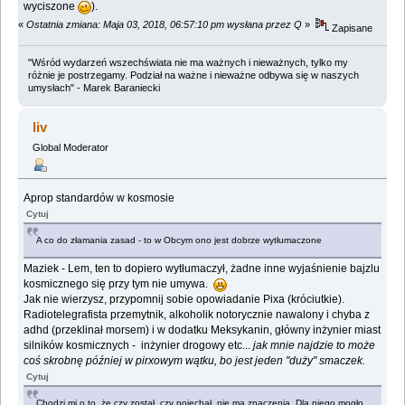
wyciszone
).
«
Ostatnia zmiana: Maja 03, 2018, 06:57:10 pm wysłana przez Q
»
Zapisane
"Wśród wydarzeń wszechświata nie ma ważnych i nieważnych, tylko my
różnie je postrzegamy. Podział na ważne i nieważne odbywa się w naszych
umysłach" - Marek Baraniecki
liv
Global Moderator
Aprop standardów w kosmosie
Cytuj
A co do złamania zasad - to w Obcym ono jest dobrze wytłumaczone
Maziek - Lem, ten to dopiero wytłumaczył, żadne inne wyjaśnienie bajzlu
kosmicznego się przy tym nie umywa.
Jak nie wierzysz, przypomnij sobie opowiadanie Pixa (króciutkie).
Radiotelegrafista przemytnik, alkoholik notorycznie nawalony i chyba z
adhd (przeklinał morsem) i w dodatku Meksykanin, główny inżynier miast
silników kosmicznych - inżynier drogowy etc...
jak mnie najdzie to może
coś skrobnę później w pirxowym wątku, bo jest jeden "duży" smaczek.
Cytuj
Chodzi mi o to, że czy został, czy pojechał, nie ma znaczenia. Dla niego mogło