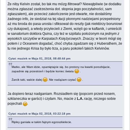
Że niby Kelvin został, bo tak mu mózg
filtrował
? Niewątpliwie (w dodatku
można zgłaszać zastrzeżenia dot. stopnia jego poczytalności, sam
zgłaszałem), ale przecież zakończenie jest otwarte, nie dostaliśmy
żadnego info, że siedział na tej stacji płonnymi nadziejami przepełniony
aż mu broda do pasa urosła i sfiksował do reszty (jak niektórzy boruniowi
czy dukajowi), a wtedy przylecieli z Ziemi, wzięli go w kaftanik, i umieścili
w sanatorium doktora Quina, czy też w szpitalu położonym
na jednym z
wysokich szczytów w Karpatach Księżycowych
. Znaczy: w teorii mógł się
potem i z Oceanem dogadać, choć chyba zgadzam się z Huberathem, że
tu nie jednego Krisa by było trza, a paru pokoleń takich Kelvinów.
Cytat: maziek w Maja 01, 2018, 08:48:44 pm
Matko, ale Wam idzie, opamiętajcie się, bo protony na kwarki porozbijacie,
zapadnie się przestrzeń i będzie koniec świata
.
Żarcik taki, walcie dalej
. Nie nadążam czytać
.
Ja dopiero teraz nadganiam. Rozsiadłem się (popcorn przed nosem,
szklaneczka w garści) i czytam. No, macie z
L.A.
rację, niczego sobie
pojechali
.
Cytat: maziek w Maja 02, 2018, 03:22:18 pm
Ripley ganiała w takim fajnym egzoszkielecie.