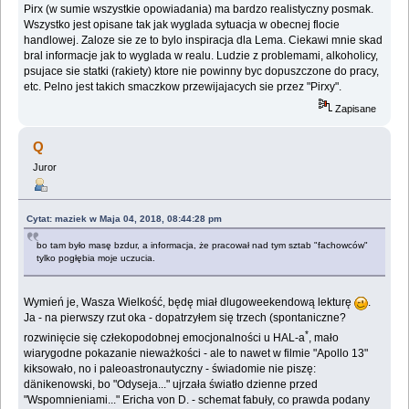
Pirx (w sumie wszystkie opowiadania) ma bardzo realistyczny posmak.
Wszystko jest opisane tak jak wyglada sytuacja w obecnej flocie
handlowej. Zaloze sie ze to bylo inspiracja dla Lema. Ciekawi mnie skad
bral informacje jak to wyglada w realu. Ludzie z problemami, alkoholicy,
psujace sie statki (rakiety) ktore nie powinny byc dopuszczone do pracy,
etc. Pelno jest takich smaczkow przewijajacych sie przez "Pirxy".
Zapisane
Q
Juror
Cytat: maziek w Maja 04, 2018, 08:44:28 pm
bo tam było masę bzdur, a informacja, że pracował nad tym sztab "fachowców"
tylko pogłębia moje uczucia.
Wymień je, Wasza Wielkość, będę miał dlugoweekendową lekturę
.
Ja - na pierwszy rzut oka - dopatrzyłem się trzech (spontaniczne?
*
rozwinięcie się człekopodobnej emocjonalności u HAL-a
, mało
wiarygodne pokazanie nieważkości - ale to nawet w filmie "Apollo 13"
kiksowało, no i paleoastronautyczny - świadomie nie piszę:
dänikenowski, bo "Odyseja..." ujrzała światło dzienne przed
"Wspomnieniami..." Ericha von D. - schemat fabuły, co prawda podany