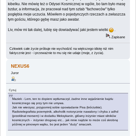
kibelku. Nie mówię też o Odysei Kosmicznej w ogóle, bo tam było masę
bzdur, a informacja, że pracował nad tym sztab "fachowców" tylko
pogłębia moje uczucia. Mówiłem o pojedynczych rzeczach a zwłaszcza
tym gościu, którego gębę masz jako awatar.
Liv, mów mi tak dalej, lubię się dowiadywać jaki jestem wielki
.
Zapisane
Człowiek całe życie próbuje nie wychodzić na większego idiotę niż nim
faktycznie jest - i przeważnie to mu się nie udaje (moje, z życia).
NEXUS6
Juror
Cytuj
Maziek - Lem, ten to dopiero wytłumaczył, żadne inne wyjaśnienie bajzlu
kosmicznego się przy tym nie umywa.
Jak nie wierzysz, przypomnij sobie opowiadanie Pixa (króciutkie).
Radiotelegrafista przemytnik, alkoholik notorycznie nawalony i chyba z adhd
(przeklinał morsem) i w dodatku Meksykanin, główny inżynier miast silników
kosmicznych - inżynier drogowy etc... jak mnie najdzie to może coś skrobnę
później w pirxowym wątku, bo jest jeden "duży" smaczek.