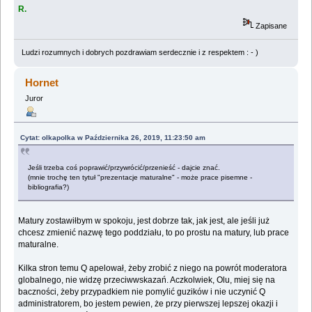
R.
Zapisane
Ludzi rozumnych i dobrych pozdrawiam serdecznie i z respektem : - )
Hornet
Juror
Cytat: olkapolka w Października 26, 2019, 11:23:50 am
Jeśli trzeba coś poprawić/przywrócić/przenieść - dajcie znać.
(mnie trochę ten tytuł "prezentacje maturalne" - może prace pisemne -
bibliografia?)
Matury zostawiłbym w spokoju, jest dobrze tak, jak jest, ale jeśli już
chcesz zmienić nazwę tego poddziału, to po prostu na matury, lub prace
maturalne.
Kilka stron temu Q apelował, żeby zrobić z niego na powrót moderatora
globalnego, nie widzę przeciwwskazań. Aczkolwiek, Olu, miej się na
baczności, żeby przypadkiem nie pomylić guzików i nie uczynić Q
administratorem, bo jestem pewien, że przy pierwszej lepszej okazji i