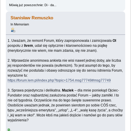
Mówią już powszechnie: Di - da...
Stanisław Remuszko
In Memoriam
1. Uważam, że remont Forum, który zaproponowała i zainicjowała
Ol
pospołu z
livem
, udał się optycznie i klarownościowo na piątkę
(merytorycznie nie wiem, nie mam zdania, się nie znam).
2. Wprawdzie anonimowa ankieta nie wisi nawet jednej doby, ale liczba
jej respondentów nie powala (eufemizm). To jest asumpt do tego, by
rozważyć me postulata i obawy odnoszące się do sensu istnienia Forum,
wyrażone tu:
https://forum.lem.pl/index.php?topic=1754.msg77749#msg77749
3. Sprawa pojedyncza i delikatna.
Maziek
– dla mnie poniekąd Ojciec-
Fundator oraz najbardziej zasłużona postać Forum – jakby zamilkł. I to
nie od tygodnia. Oczywiście ma do tego święte suwerenne prawo.
Osobiście uważam jednak, że powinien sierotom po sobie CÓŚ rzec,
typu „wcześniejsza emerytura”, „urlop”, „L-4”, „walę kasę życia”, a choćby
i „kij wam w oko!”. Może ktoś ma jakieś dojście i namówi go do paru słów
wyjaśnienia?
R.