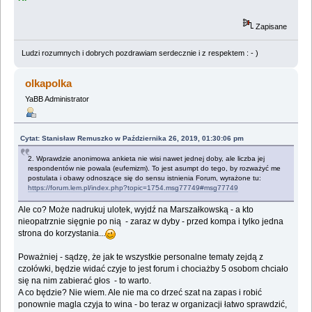
Zapisane
Ludzi rozumnych i dobrych pozdrawiam serdecznie i z respektem : - )
olkapolka
YaBB Administrator
Cytat: Stanisław Remuszko w Października 26, 2019, 01:30:06 pm
2. Wprawdzie anonimowa ankieta nie wisi nawet jednej doby, ale liczba jej
respondentów nie powala (eufemizm). To jest asumpt do tego, by rozważyć me
postulata i obawy odnoszące się do sensu istnienia Forum, wyrażone tu:
https://forum.lem.pl/index.php?topic=1754.msg77749#msg77749
Ale co? Może nadrukuj ulotek, wyjdź na Marszałkowską - a kto
nieopatrznie sięgnie po nią - zaraz w dyby - przed kompa i tylko jedna
strona do korzystania...
Poważniej - sądzę, że jak te wszystkie personalne tematy zejdą z
czołówki, będzie widać czyje to jest forum i chociażby 5 osobom chciało
się na nim zabierać głos - to warto.
A co będzie? Nie wiem. Ale nie ma co drzeć szat na zapas i robić
ponownie magla czyja to wina - bo teraz w organizacji łatwo sprawdzić,