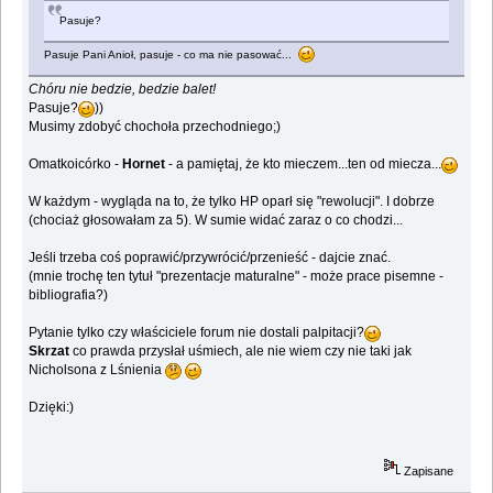
Pasuje?
Pasuje Pani Anioł, pasuje - co ma nie pasować...
Chóru nie bedzie, bedzie balet!
Pasuje?
))
Musimy zdobyć chochoła przechodniego;)
Omatkoicórko -
Hornet
- a pamiętaj, że kto mieczem...ten od miecza...
W każdym - wygląda na to, że tylko HP oparł się "rewolucji". I dobrze
(chociaż głosowałam za 5). W sumie widać zaraz o co chodzi...
Jeśli trzeba coś poprawić/przywrócić/przenieść - dajcie znać.
(mnie trochę ten tytuł "prezentacje maturalne" - może prace pisemne -
bibliografia?)
Pytanie tylko czy właściciele forum nie dostali palpitacji?
Skrzat
co prawda przysłał uśmiech, ale nie wiem czy nie taki jak
Nicholsona z Lśnienia
Dzięki:)
Zapisane