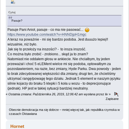
Cytuj
Pasuje?
Pasuje Pani Anioł, pasuje - co ma nie pasować...
https://www.youtube.com/watch?v=HNNDjpH1mgc
A teraz na poważnie - mi się bardzo podoba. Jest duuużo lepiej!!
wizualnie, niż było.
Jak się to przełoży na inszości? - to insza inszość.
Co można było zrobić - zrobiono... skąd ja to znam?
Natomiast nie oddałem głosu w ankiecie. Nie chciałbym, by jeden
przeważał i choć 5 eLEMent wielce mi się podoba, optowałbym za
pozostawieniem, na razie, bez zmiany, Hyde Parku. Dwa powody - jeden
to brak zdecydowanej większości dla zmiany, drugi ten, że chcieliśmy
utrzymać rangę/powagę tego działu. Jednak 5 element w naszym języku
silnie kojarzy do braku 5 klepki i 5 koła u wozu - to deprecjonujące
(jednak). HP jest w takiej sytuacji bardziej neutralny.
«
Ostatnia zmiana: Października 26, 2019, 12:06:42 am wysłana przez liv
»
Zapisane
Obecnie demokracja ma się dobrze – mniej więcej tak, jak republika rzymska w
czasach Oktawiana
Hornet