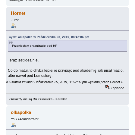
Mówią już powszechnie: Di - da...
Hornet
Juror
Cytat: olkapolka w Października 25, 2019, 08:42:06 pm
Przeniosłam organizację pod HP
Teraz jest idealnie.
Co do matur, to chyba lepiej je przypiąć pod akademię, jak pisał mazio,
albo nawet pod Lemosferę.
«
Ostatnia zmiana: Października 25, 2019, 08:52:02 pm wysłana przez Hornet
»
Zapisane
Gwiazdy nie są dla człowieka
- Karellen
olkapolka
YaBB Administrator