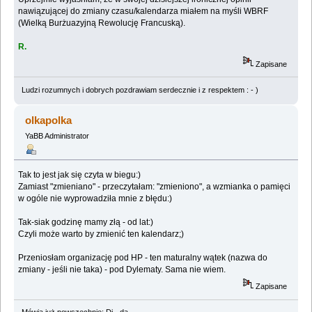
nawiązującej do zmiany czasu/kalendarza miałem na myśli WBRF
(Wielką Burżuazyjną Rewolucję Francuską).
R.
Zapisane
Ludzi rozumnych i dobrych pozdrawiam serdecznie i z respektem : - )
olkapolka
YaBB Administrator
Tak to jest jak się czyta w biegu:)
Zamiast "zmieniano" - przeczytałam: "zmieniono", a wzmianka o pamięci
w ogóle nie wyprowadziła mnie z błędu:)
Tak-siak godzinę mamy złą - od lat:)
Czyli może warto by zmienić ten kalendarz;)
Przeniosłam organizację pod HP - ten maturalny wątek (nazwa do
zmiany - jeśli nie taka) - pod Dylematy. Sama nie wiem.
Zapisane