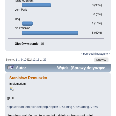
piąty eLEMent
3 (30%)
Lem Park
0 (0%)
inną
1 (10%)
nie zmieniać
6 (60%)
Głosów w sumie:
10
« poprzedni
następny »
Strony:
1
...
9
10
[
11
]
12
13
...
27
DRUKUJ
Autor
Wątek: [Sprawy dotyczące
funkcjonowania forum] (Przeczytany 1010355 razy)
Stanisław Remuszko
In Memoriam
@ Ol
https://forum.lem.pl/index.php?topic=1754.msg77869#msg77869
Uprzejmie wyjaśniam, że w swojej dzisiejszej ironicznej opinii