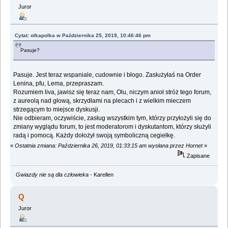
Juror
Cytat: olkapolka w Października 25, 2019, 10:46:46 pm
Pasuje?
Pasuje. Jest teraz wspaniale, cudownie i błogo. Zasłużyłaś na Order
Lenina, pfu, Lema, przepraszam.
Rozumiem liva, jawisz się teraz nam, Olu, niczym anioł stróż tego forum,
z aureolą nad głową, skrzydłami na plecach i z wielkim mieczem
strzegącym to miejsce dyskusji.
Nie odbieram, oczywiście, zasług wszystkim tym, którzy przyłożyli się do
zmiany wyglądu forum, to jest moderatorom i dyskutantom, którzy służyli
radą i pomocą. Każdy dołożył swoją symboliczną cegiełkę.
«
Ostatnia zmiana: Października 26, 2019, 01:33:15 am wysłana przez Hornet
»
Zapisane
Gwiazdy nie są dla człowieka
- Karellen
Q
Juror