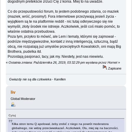
dogodnym pretekście zrzuci Cię z konia. Miej to na uwadze.
Co do przepustowości forum, to jestem podobnego zdania, co maziek
(maziek, wróć, prosimy!). Fora internetowe przeżywają jesień życia -
wyjątkiem są te na platformie reddit - nic tutaj odkrywczego się nie
wymyśli, złoty środek nie istnieje. Aczkolwiek, jeśli coś miało pomóc, to
właśnie ostatnia przebudowa.
Poza tym, przykro to mówić, ale Lem i tematy, którymi się zajmował -
podróże międzygwiezdne, kontakt z inną inteligencją, sztuczną, bądź
obcą, nie rozpalają już umysłów przeciętnych Kowalskich, oni mają Big
Brothera, pudelka itd.
Pozostają pasjonaci, tacy, jak my. Niestety, jest nas niewielu.
«
Ostatnia zmiana: Października 26, 2019, 03:32:29 pm wysłana przez Hornet
»
Zapisane
Gwiazdy nie są dla człowieka
- Karellen
liv
Global Moderator
Cytuj
Kilka stron temu Q apelował, żeby zrobić z niego na powrót moderatora
globalnego, nie widzę przeciwwskazań. Aczkolwiek, Olu, miej się na baczności,