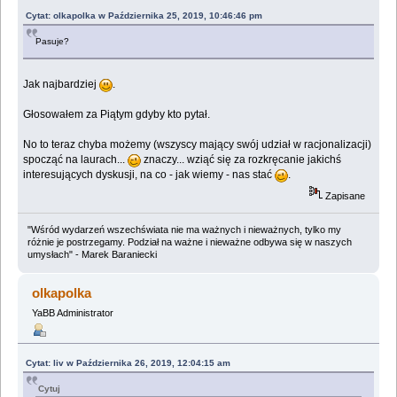
Cytat: olkapolka w Października 25, 2019, 10:46:46 pm
Pasuje?
Jak najbardziej
.
Głosowałem za Piątym gdyby kto pytał.
No to teraz chyba możemy (wszyscy mający swój udział w racjonalizacji)
spocząć na laurach...
znaczy... wziąć się za rozkręcanie jakichś
interesujących dyskusji, na co - jak wiemy - nas stać
.
Zapisane
"Wśród wydarzeń wszechświata nie ma ważnych i nieważnych, tylko my
różnie je postrzegamy. Podział na ważne i nieważne odbywa się w naszych
umysłach" - Marek Baraniecki
olkapolka
YaBB Administrator
Cytat: liv w Października 26, 2019, 12:04:15 am
Cytuj