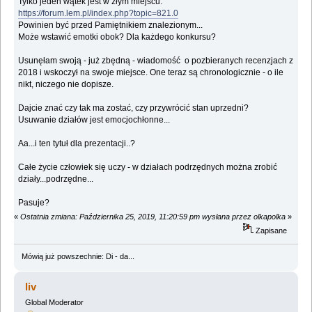
Tylko jeden wątek jest w złym miejscu:
https://forum.lem.pl/index.php?topic=821.0
Powinien być przed Pamiętnikiem znalezionym...
Może wstawić emotki obok? Dla każdego konkursu?
Usunęłam swoją - już zbędną - wiadomość o pozbieranych recenzjach z
2018 i wskoczył na swoje miejsce. One teraz są chronologicznie - o ile
nikt, niczego nie dopisze.
Dajcie znać czy tak ma zostać, czy przywrócić stan uprzedni?
Usuwanie działów jest emocjochłonne...
Aa...i ten tytuł dla prezentacji..?
Całe życie człowiek się uczy - w działach podrzędnych można zrobić
działy...podrzędne...
Pasuje?
«
Ostatnia zmiana: Października 25, 2019, 11:20:59 pm wysłana przez olkapolka
»
Zapisane
Mówią już powszechnie: Di - da...
liv
Global Moderator