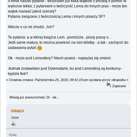
A mnie naszło pytanie - wrzuciłam już kilka wątków z prośbą o pomoc w
wyborze lektur, z pytaniami o twórczość Lema do innych prac - może ten
wątek nazwać jakoś szerzej?
Pytania związane z twórczością Lema i innych pisarzy SF?
Wiecie o co mi chodzi...hm?
Te pytania: a w której książce Lem...pomóżcie...piszę pracę o...
Jeśli same matury, to można powiesić na nim kłódkę - a tak - zachęcić do
zadawania pytań
Ok - może pod Lemosferę? Niech powisi - najwyżej się zmieni.
Jednak zostawiłam pod Dylematami, bo pod Lemosferą są konkursy -
będzie tłok?
«
Ostatnia zmiana: Października 25, 2019, 09:41:19 pm wysłana przez olkapolka
»
Zapisane
Mówią już powszechnie: Di - da...
miazo
Juror
Cytuj