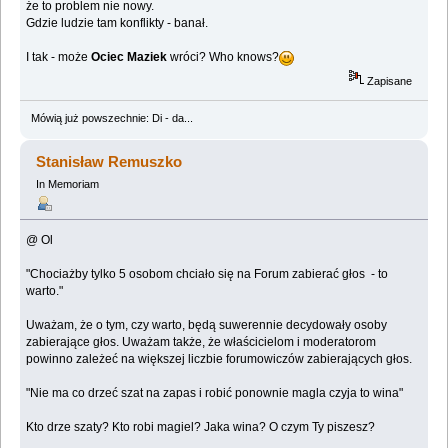
że to problem nie nowy.
Gdzie ludzie tam konflikty - banał.
I tak - może
Ociec Maziek
wróci? Who knows?
Zapisane
Mówią już powszechnie: Di - da...
Stanisław Remuszko
In Memoriam
@ Ol
"Chociażby tylko 5 osobom chciało się na Forum zabierać głos - to
warto."
Uważam, że o tym, czy warto, będą suwerennie decydowały osoby
zabierające głos. Uważam także, że właścicielom i moderatorom
powinno zależeć na większej liczbie forumowiczów zabierających głos.
"Nie ma co drzeć szat na zapas i robić ponownie magla czyja to wina"
Kto drze szaty? Kto robi magiel? Jaka wina? O czym Ty piszesz?