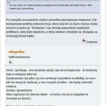
Co do matur, to chyba lepiej je przypiąć pod akademię, jak pisał mazio, albo
nawet pod Lemosferę.
Po namyśle rzeczywiście chyba Lemosfera jest lepszym miejscem. A te
konkursowe podfora (obecnie trzy), skoro jest ich za dużo można chyba
wrzucić w jedno pt. "Konkursy" i ew. tematy poprzedzić wspólnym
prefiksem, żeby było wiadomo, o który konkurs chodziło np. [Książka za
recenzję]
temat wątku
.
Zapisane
olkapolka
YaBB Administrator
Hmm...spróbuję - one powinny ułożyć się chronologicznie - te konkursy
były w odstępie kilku lat.
Zastanawiam się tylko czy nie zamknąć wszystkich na kłódkę, bo one i
tak nie służą do dyskusji, a bez nowych postów - nie będą zmieniać
miejsca.
Zrobię i sprawdzimy.
Mam zapisany ich obecny układ - w końcu nie po to ścigałam te
recenzje po forum;)