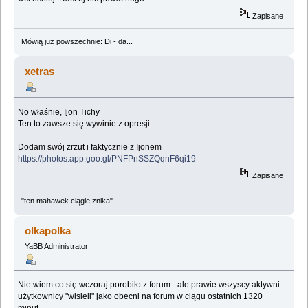
Zapisane
Mówią już powszechnie: Di - da...
xetras
No właśnie, Ijon Tichy
Ten to zawsze się wywinie z opresji.
Dodam swój zrzut i faktycznie z Ijonem
https://photos.app.goo.gl/PNFPnSSZQqnF6qi19
Zapisane
"ten mahawek ciągle znika"
olkapolka
YaBB Administrator
Nie wiem co się wczoraj porobiło z forum - ale prawie wszyscy aktywni
użytkownicy "wisieli" jako obecni na forum w ciągu ostatnich 1320