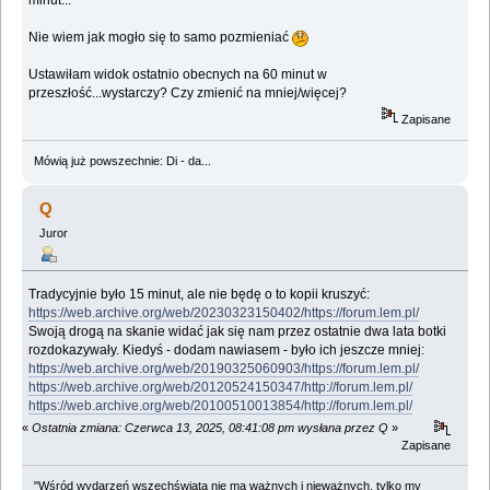
minut...
Nie wiem jak mogło się to samo pozmieniać
Ustawiłam widok ostatnio obecnych na 60 minut w
przeszłość...wystarczy? Czy zmienić na mniej/więcej?
Zapisane
Mówią już powszechnie: Di - da...
Q
Juror
Tradycyjnie było 15 minut, ale nie będę o to kopii kruszyć:
https://web.archive.org/web/20230323150402/https://forum.lem.pl/
Swoją drogą na skanie widać jak się nam przez ostatnie dwa lata botki
rozdokazywały. Kiedyś - dodam nawiasem - było ich jeszcze mniej:
https://web.archive.org/web/20190325060903/https://forum.lem.pl/
https://web.archive.org/web/20120524150347/http://forum.lem.pl/
https://web.archive.org/web/20100510013854/http://forum.lem.pl/
«
Ostatnia zmiana: Czerwca 13, 2025, 08:41:08 pm wysłana przez Q
»
Zapisane
"Wśród wydarzeń wszechświata nie ma ważnych i nieważnych, tylko my