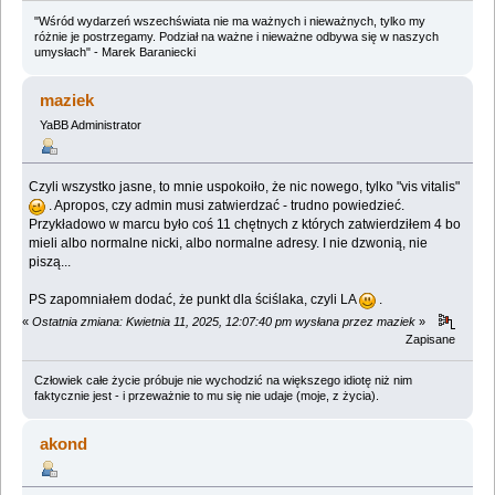
"Wśród wydarzeń wszechświata nie ma ważnych i nieważnych, tylko my
różnie je postrzegamy. Podział na ważne i nieważne odbywa się w naszych
umysłach" - Marek Baraniecki
maziek
YaBB Administrator
Czyli wszystko jasne, to mnie uspokoiło, że nic nowego, tylko "vis vitalis"
. Apropos, czy admin musi zatwierdzać - trudno powiedzieć.
Przykładowo w marcu było coś 11 chętnych z których zatwierdziłem 4 bo
mieli albo normalne nicki, albo normalne adresy. I nie dzwonią, nie
piszą...
PS zapomniałem dodać, że punkt dla ściślaka, czyli LA
.
«
Ostatnia zmiana: Kwietnia 11, 2025, 12:07:40 pm wysłana przez maziek
»
Zapisane
Człowiek całe życie próbuje nie wychodzić na większego idiotę niż nim
faktycznie jest - i przeważnie to mu się nie udaje (moje, z życia).
akond