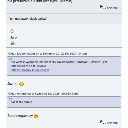
nie przerażało ale inni przeżywali dramat)
Zapisane
"ten mahawek ciągle znika"
Q
Juror
Cytat: Lieber Augustin w Kwietnia 10, 2025, 10:34:34 pm
Na wszelki wypadek, nie wiem czy zauważyliście Państwo: "uśmiech" jest
odnośnikiem do tej strony:
https://remonty-forum.com.pl
Juz nie
.
Cytat: olkapolka w Kwietnia 10, 2025, 10:56:45 pm
LA
rozbił bank;)
Spostrzegawczy
.
Zapisane