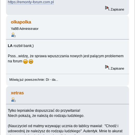
https://remonty-forum.com.pl
Zapisane
olkapolka
YaBB Administrator
LA
rozbił bank;)
Psss...widzę, że sprawa wpuszczania nowych jest palącym problemem
na forum
Zapisane
Mówią już powszechnie: Di - da...
xetras
Tylko lepniaków dopuszczać do przywitania!
Niech pokażą, że należą do rodzaju ludzkiego.
(Nauczyciel od matmy wzywając ucznia do tablicy mawiał: "Chodź i
udowodnij że należysz do rodzaju ludzkiego". Autentyk. Mnie to akurat