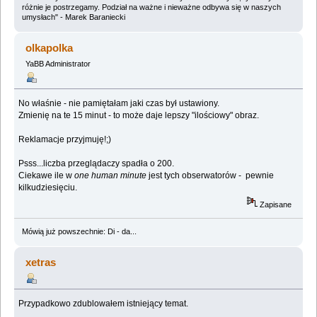
różnie je postrzegamy. Podział na ważne i nieważne odbywa się w naszych
umysłach" - Marek Baraniecki
olkapolka
YaBB Administrator
No właśnie - nie pamiętałam jaki czas był ustawiony.
Zmienię na te 15 minut - to może daje lepszy "ilościowy" obraz.
Reklamacje przyjmuję!;)
Psss...liczba przeglądaczy spadła o 200.
Ciekawe ile w
one human minute
jest tych obserwatorów - pewnie
kilkudziesięciu.
Zapisane
Mówią już powszechnie: Di - da...
xetras
Przypadkowo zdublowałem istniejący temat.