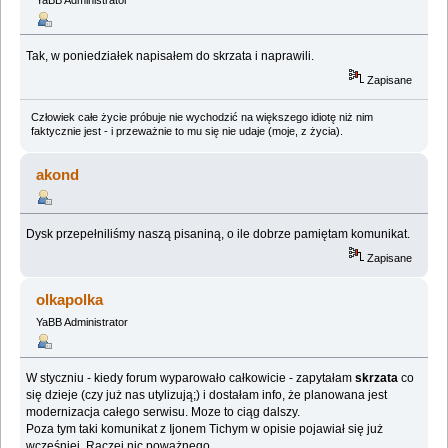
Tak, w poniedziałek napisałem do skrzata i naprawili.
Zapisane
Człowiek całe życie próbuje nie wychodzić na większego idiotę niż nim
faktycznie jest - i przeważnie to mu się nie udaje (moje, z życia).
akond
Dysk przepełniliśmy naszą pisaniną, o ile dobrze pamiętam komunikat.
Zapisane
olkapolka
YaBB Administrator
W styczniu - kiedy forum wyparowało całkowicie - zapytałam
skrzata
co
się dzieje (czy już nas utylizują;) i dostałam info, że planowana jest
modernizacja całego serwisu. Moze to ciąg dalszy.
Poza tym taki komunikat z Ijonem Tichym w opisie pojawiał się już
wcześniej. Raczej nic poważnego.