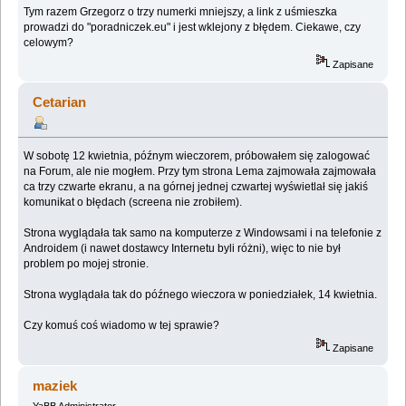
Tym razem Grzegorz o trzy numerki mniejszy, a link z uśmieszka
prowadzi do "poradniczek.eu" i jest wklejony z błędem. Ciekawe, czy
celowym?
Zapisane
Cetarian
W sobotę 12 kwietnia, późnym wieczorem, próbowałem się zalogować
na Forum, ale nie mogłem. Przy tym strona Lema zajmowała zajmowała
ca trzy czwarte ekranu, a na górnej jednej czwartej wyświetlał się jakiś
komunikat o błędach (screena nie zrobiłem).
Strona wyglądała tak samo na komputerze z Windowsami i na telefonie z
Androidem (i nawet dostawcy Internetu byli różni), więc to nie był
problem po mojej stronie.
Strona wyglądała tak do późnego wieczora w poniedziałek, 14 kwietnia.
Czy komuś coś wiadomo w tej sprawie?
Zapisane
maziek
YaBB Administrator