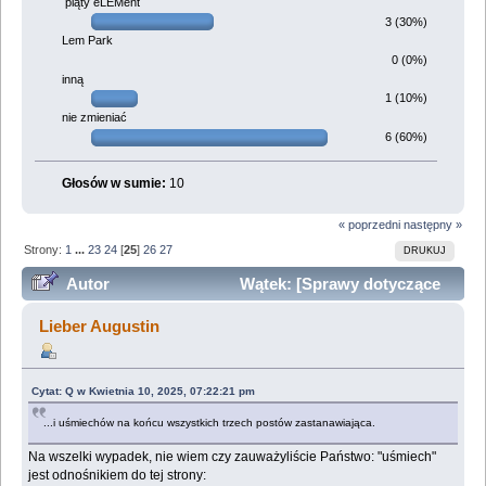
piąty eLEMent
3 (30%)
Lem Park
0 (0%)
inną
1 (10%)
nie zmieniać
6 (60%)
Głosów w sumie:
10
« poprzedni
następny »
Strony:
1
...
23
24
[
25
]
26
27
DRUKUJ
Autor
Wątek: [Sprawy dotyczące
funkcjonowania forum] (Przeczytany 1006849 razy)
Lieber Augustin
Cytat: Q w Kwietnia 10, 2025, 07:22:21 pm
...i uśmiechów na końcu wszystkich trzech postów zastanawiająca.
Na wszelki wypadek, nie wiem czy zauważyliście Państwo: "uśmiech"
jest odnośnikiem do tej strony: